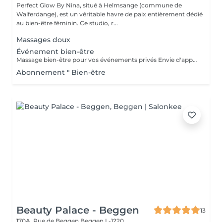
Perfect Glow By Nina, situé à Helmsange (commune de
Walferdange), est un véritable havre de paix entièrement dédié
au bien-être féminin. Ce studio, r...
Massages doux
Événement bien-être
Massage bien-être pour vos événements privés Envie d'apporter une touche de détente et d'originalité à votre événement ? Je propose des séances de massage bien-être lors de vos événements privés, dans une ambiance conviviale et relaxante. Idéal pour : Enterrement de vie de jeune fille (EVJF) Anniversaire Baby shower Journée entre amies Brunch bien-être Soirée privée Événement d'entreprise ou journée bien-être Toute autre occasion spéciale Chaque prestation est adaptée à votre événement et à vos envies, afin d'offrir à vos invités un véritable moment de relaxation. Pour connaître les formules disponibles, les tarifs ou obtenir un devis personnalisé, n'hésitez pas à me contacter.
Abonnement " Bien-être
Beauty Palace - Beggen
13
170A, Rue de Beggen
Beggen L-1220