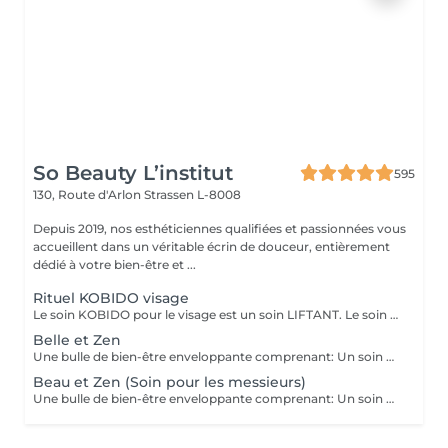
So Beauty L’institut
595
130, Route d'Arlon
Strassen L-8008
Depuis 2019, nos esthéticiennes qualifiées et passionnées vous
accueillent dans un véritable écrin de douceur, entièrement
dédié à votre bien-être et ...
Rituel KOBIDO visage
Le soin KOBIDO pour le visage est un soin LIFTANT. Le soin dure 1h15, et vous permettra de lifter complètement votre visage. Il est idéal de venir démaquillé pour commencer ce rituel. La praticienne commencera par un enchaînement de serviettes chaudes, puis viendra stimuler les cellules avec un instrument le RIDOKI. Suivi d'un massage doux avec des techniques de massage spécifiques au Kobido. Puis elle effectura des points de pressions sur les méridiens, pour terminer avec un passage au ROULEAU DE JADE. Laissez-vous porter par ce rituel anti-âge d'exeption à la fois relaxant et liftant.
Belle et Zen
Une bulle de bien-être enveloppante comprenant: Un soin du visage nettoyant et hydratant d'une durée de 60 minutes. (Démaquillage, gommage, extraction des comédons, massage visage, masque et crème de soin) Une manucure ( Limage, la pousse et coupe des cuticules, gommage et massage avec crème de soin. Base transparente comprise si souhaitée) Un massage relaxant des pieds ou des mains d'une durée de 20 minutes
Beau et Zen (Soin pour les messieurs)
Une bulle de bien-être enveloppante comprenant: Un soin visage éclat d'une durée de 50 minutes adapté à votre type de peau (Nettoyage, gommage, extraction des comédons, massage visage, masque et crème de soin) Un massage relaxant du dos d'une durée de 20 minutes. Une manucure ( Limage, la pousse et coupe des cuticules, gommage et massage avec crème de soin)