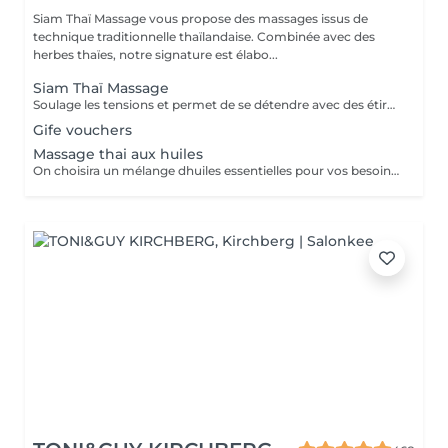
Siam Thaï Massage vous propose des massages issus de
technique traditionnelle thaïlandaise. Combinée avec des
herbes thaïes, notre signature est élabo...
Siam Thaï Massage
Soulage les tensions et permet de se détendre avec des étirements délicats de votre corps pour améliorer la mobilité et la flexibilité, suivie par les techniques de massage thaï par des pressions, sans utilisation dhuile.
Gife vouchers
Massage thai aux huiles
On choisira un mélange dhuiles essentielles pour vos besoins physiques. Un massage thérapeutique à laide dune technique spéciale pour vider les poches de liquide lymphatique et de rétention deau. Ce traitement est conçu pour aider à stimuler la circulation et daccroître la capacité du corps à éliminer les toxines et à absorber les éléments nutritifs. Vos huiles essentielles préférées peuvent être sélectionnées à votre arrivée.