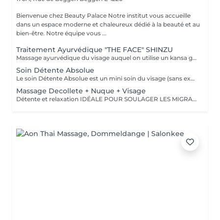
Bienvenue chez Beauty Palace Notre institut vous accueille
dans un espace moderne et chaleureux dédié à la beauté et au
bien-être. Notre équipe vous ...
Traitement Ayurvédique "THE FACE" SHINZU
Massage ayurvédique du visage auquel on utilise un kansa guérisseur de L'Inde. Celui-ci permet de rééquilibrer les énergies au corps, agit sur des points d'acupression pour améliorer la circulation, détendre les muscles, drainer, anti-stresse et raffermir l'ovale du visage. Résultats: *Détente *Peau lumineuse *Amélioration du tonus musculaire *Diminution des tensions faciales *Améliore les maux de tête *Anti-stress *Draine
Soin Détente Absolue
Le soin Détente Absolue est un mini soin du visage (sans extraction des points noirs) et un massage du corps d'une durée totale de 1h30. On commence par un massage relaxant sur la face arrière, jambes puis dos. Face avant mini soin visage (nettoyant + gommage #FACE PERFECTION) massage du décolleté, du visage et pendant la pose du masque, on effectue un massage relaxant sur les jambes et pieds. Un soin cocooning tout en douceur.
Massage Decollete + Nuque + Visage
Détente et relaxation IDÉALE POUR SOULAGER LES MIGRAINES