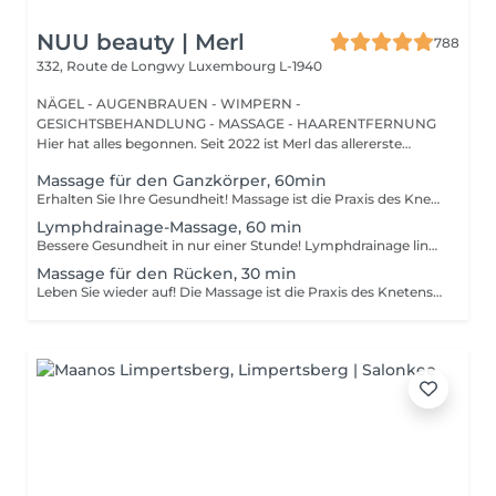
NUU beauty | Merl
788
332, Route de Longwy
Luxembourg L-1940
NÄGEL - AUGENBRAUEN - WIMPERN -
GESICHTSBEHANDLUNG - MASSAGE - HAARENTFERNUNG
Hier hat alles begonnen. Seit 2022 ist Merl das allererste
Zuhause der ...
Massage für den Ganzkörper, 60min
Erhalten Sie Ihre Gesundheit! Massage ist die Praxis des Knetens oder Bearbeitens der Muskeln und anderer Weichteile einer Person, um Stress zu reduzieren, Muskelschmerzen zu lindern, die Entspannung zu fördern und die Funktion des Immunsystems zu verbessern. Vorteile einer Ganzkörpermassage für die Gesundheit: - reduziert Stress - entspannend - verbessert die Durchblutung - verbessert das Immunsystem des Körpers Wie wird eine Ganzkörpermassage durchgeführt? - Kopf und Nacken werden massiert - Schultern und Rücken werden massiert - Hände und Arme werden massiert - Füße und Beine werden massiert - der Bauch wird massiert Altersbeschränkungen: es gibt keine Altersbeschränkungen für dieses Verfahren. Empfehlungen nach dem Eingriff: nach dem Eingriff 2-3 Stunden keinen Sport und plötzliche Bewegungen machen. Frequenz: 1-2 Mal pro Woche, insgesamt 10 Mal. Wiederholen Sie den Eingriff alle 3-6 Monate.
Lymphdrainage-Massage, 60 min
Bessere Gesundheit in nur einer Stunde! Lymphdrainage lindert Schwellungen, die auftreten, wenn medizinische Behandlungen oder Krankheiten Ihr Lymphsystem blockieren. Die Lymphdrainage-Massage beinhaltet das sanfte Manipulieren bestimmter Bereiche Ihres Körpers, um die Lymphbewegung zu einem Bereich mit funktionierenden Lymphgefäßen zu fördern. Vorteile einer Lymphdrainage-Massage: - verbessert das Immunsystem des Körpers - hilft bei Schwellungen nach Verletzungen - löst Spannungen im Körper Wie wird eine Lymphdrainage-Massage durchgeführt? - Kopf und Nacken werden massiert - Schultern und Rücken werden massiert - Hände und Arme werden massiert - Füße und Beine werden massiert - Bauch wird massiert Altersbeschränkungen: es gibt keine Altersbeschränkungen für dieses Verfahren. Empfehlungen nach dem Verfahren: treiben Sie 2-3 Stunden nach dem Eingriff keinen Sport und machen Sie keine scharfen Bewegungen. Häufigkeit: 1-2 Mal pro Woche, insgesamt 10 Mal. Wiederholen Sie dies alle 3-6 Monate.
Massage für den Rücken, 30 min
Leben Sie wieder auf! Die Massage ist die Praxis des Knetens oder Manipulierens der Muskeln und anderer Weichteile einer Person, um Stress zu reduzieren, Muskelschmerzen zu lindern, die Entspannung zu fördern und die Funktion des Immunsystems zu verbessern. Vorteile einer Rückenmassage für die Gesundheit: - reduziert Stress - entspannend - verbessert die Durchblutung - verbessert das Immunsystem des Körpers Wie wird die Rückenmassage für die Gesundheit durchgeführt? - Kopf und Nacken werden massiert - Schultern und Rücken werden massiert - Hände und Arme werden massiert Altersbeschränkungen: es gibt keine Altersbeschränkungen für dieses Verfahren. Empfehlungen nach dem Eingriff: nach dem Eingriff 2-3 Stunden keinen Sport und plötzliche Bewegungen machen. Frequenz: 1-2 Mal pro Woche, insgesamt 10 Mal. Wiederholen Sie den Eingriff alle 3-6 Monate.