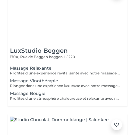
LuxStudio Beggen
170A, Rue de Beggen
beggen L-1220
Massage Relaxante
Profitez d'une expérience revitalisante avec notre massage relaxant de 40, 60 ou 90 minutes. Nos esthéticiennes utiliseront des techniques douces pour soulager les tensions musculaires, procurant une sensation de tranquillité. Le temps de préparation et d'installation de la cliente est inclus dans la période choisie, garantissant que chaque minute soit consacrée à votre bien-être. Profitez de ce moment pour rajeunir corps et esprit.
Massage Vinothérapie
Plongez dans une expérience luxueuse avec notre massage Vinothérapie de 40, 60 ou 90 minutes. Nos Esthetcienne experts utiliseront des techniques spécifiques, combinant les bienfaits du raisin pour apaiser vos muscles et offrir une sensation de détente profonde. Le temps de préparation et d'installation de la cliente est inclus dans la durée sélectionnée, garantissant une expérience dédiée à votre bien-être. Laissez-vous emporter par ce moment de délice, revitalisant à la fois votre corps et votre esprit.
Massage Bougie
Profitez d'une atmosphère chaleureuse et relaxante avec notre massage aux bougies de 40, 60 ou 90 minutes. Nos esthéticiennes spécialisées intègrent des bougies parfumées pour créer une ambiance paisible tout en appliquant des techniques douces visant à soulager les tensions musculaires. Le temps de préparation et d'installation de la cliente est inclus dans la période choisie, garantissant que chaque minute soit dédiée à votre bien-être. Offrez-vous une expérience de rajeunissement du corps et de l'esprit dans ce cadre serein.