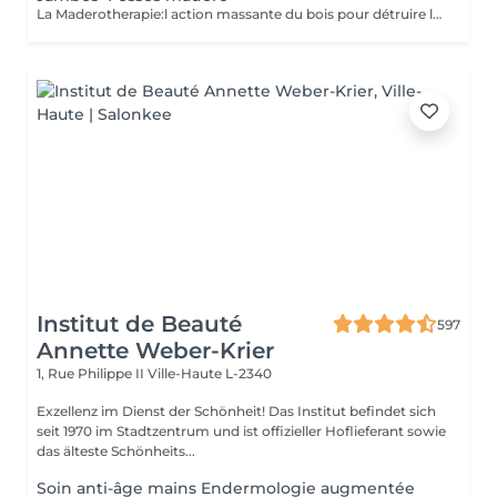
La Maderotherapie:l action massante du bois pour détruire la cellulite. *Active la circulation sanguine et lymphatique *Réduit les tensions musculaires. *Raffermie et tonifie la peau.
Institut de Beauté
597
Annette Weber-Krier
1, Rue Philippe II
Ville-Haute L-2340
Exzellenz im Dienst der Schönheit! Das Institut befindet sich
seit 1970 im Stadtzentrum und ist offizieller Hoflieferant sowie
das älteste Schönheits...
Soin anti-âge mains Endermologie augmentée