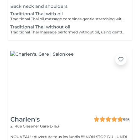
Back neck and shoulders
Traditional Thai with oil
Traditional Thai oil massage combines gentle stretching with flowing massage techniques using warm oil to ease muscle tension, improve circulation, and promote deep relaxation.
Traditional Thai without oil
Traditional Thai massage performed without oil, using gentle stretching and acupressure techniques to relieve muscle tension, improve flexibility, and promote deep relaxation.
Charlen's
993
2, Rue Glesener
Gare L-1631
NOUVEAU : ouverture tous les lundis !!!! NON STOP DU LUNDI