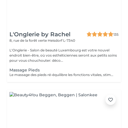
L'Onglerie by Rachel
135
8, rue de la forêt verte
Heisdorf L-7340
L'Onglerie - Salon de beauté Luxembourg est votre nouvel
endroit bien-être, où vos esthéticiennes seront aux petits soins
pour vous chouchouter: déco...
Massage Pieds
Le massage des pieds ré-équilibre les fonctions vitales, stimule la circulation sanguine ainsi que le drainage lymphatique. Vos muscles se détendent, les systèmes nerveux sont stimulés.. succombez, profitez d'un moment de détente et de relaxation unique.