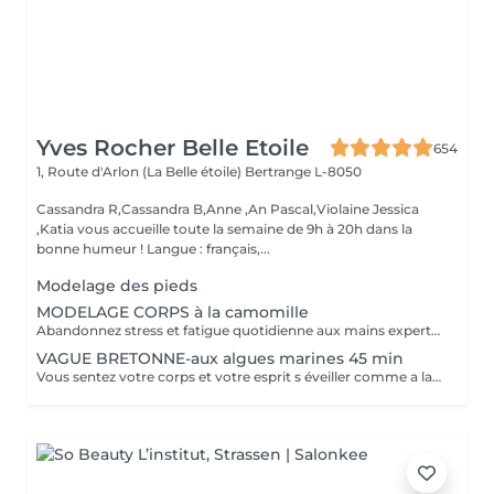
Yves Rocher Belle Etoile
654
1, Route d'Arlon (La Belle étoile)
Bertrange L-8050
Cassandra R,Cassandra B,Anne ,An Pascal,Violaine Jessica
,Katia vous accueille toute la semaine de 9h à 20h dans la
bonne humeur ! Langue : français,...
Modelage des pieds
MODELAGE CORPS à la camomille
Abandonnez stress et fatigue quotidienne aux mains expertes de notre estheticienne. Sa gestuelle manuelle libere instantanement chacun de vos points de tension depuis les pieds jusqu à la nuque Le doux parfum fleuri de la camomille enveloppe votre corps et apaise vos sens et votre esprit. lacher prise dans un incroyable moment de detente . Vous etes apaisée et detendue.
VAGUE BRETONNE-aux algues marines 45 min
Vous sentez votre corps et votre esprit s éveiller comme a la suite d un bain dans l OCEAN. Vous vous tonicité et leur confort. sentez légère et revitalisée. Vos jambes retrouvent leur tonicité et leur confort