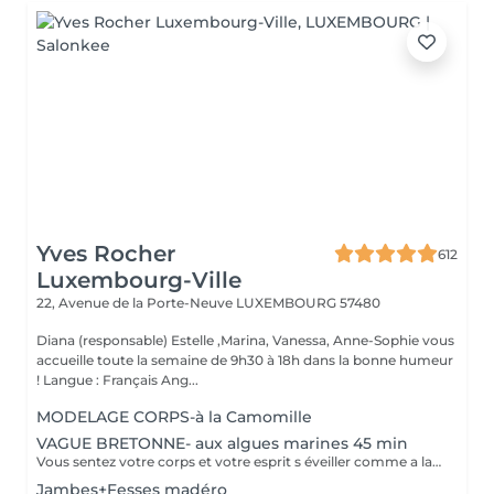
Yves Rocher
612
Luxembourg-Ville
22, Avenue de la Porte-Neuve
LUXEMBOURG 57480
Diana (responsable) Estelle ,Marina, Vanessa, Anne-Sophie vous
accueille toute la semaine de 9h30 à 18h dans la bonne humeur
! Langue : Français Ang...
MODELAGE CORPS-à la Camomille
VAGUE BRETONNE- aux algues marines 45 min
Vous sentez votre corps et votre esprit s éveiller comme a la suite d un bain dans l OCEAN. Vous vous tonicité et leur confort. sentez légère et revitalisée. Vos jambes retrouvent leur tonicité et leur confort
Jambes+Fesses madéro