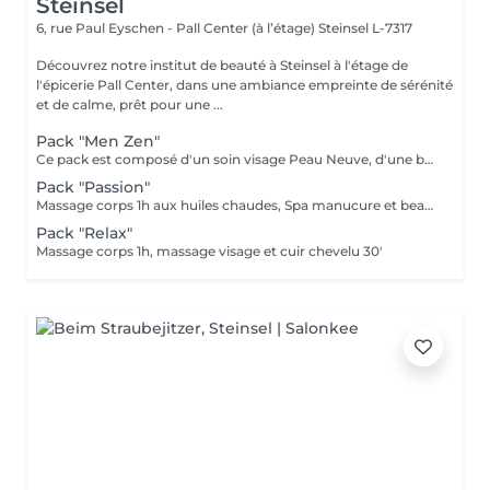
Steinsel
6, rue Paul Eyschen - Pall Center (à l’étage)
Steinsel L-7317
Découvrez notre institut de beauté à Steinsel à l'étage de
l'épicerie Pall Center, dans une ambiance empreinte de sérénité
et de calme, prêt pour une ...
Pack "Men Zen"
Ce pack est composé d'un soin visage Peau Neuve, d'une beauté des pieds et d'un massage "Escale à Marrakech" (1h de massage) déconnection et expérience sensorielle Pour récupérer un homme zen :-)
Pack "Passion"
Massage corps 1h aux huiles chaudes, Spa manucure et beauté des pieds + bain de paraffine
Pack "Relax"
Massage corps 1h, massage visage et cuir chevelu 30'