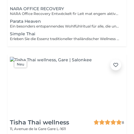
NARA OFFICE RECOVERY
NARA Office Recovery Entwéckelt fir Leit mat engem aktive Beruff, déi ënner Middegkeet duerch Bildschiermaarbecht, Verspanungen am Hals- a Schëllerberäich, midd Aen, Energiemangel oder alldeeglechem Stress leiden. Office Reset 30 Min. · 69 € Eng intensiv Express-Behandlung, déi Verspanungen am Uewerkierper léist an de Geescht berouegt ideal, wann Dir nëmme wéineg Zäit hutt. Enthält: Massage vum ieweschte Réck Hals- a Schëllermassage Akupressur-Kappmassage Geziilt Uwendung vu waarme Steng Ofkillend Jademask fir d'Aen Resultater: Méi entspaant Muskelen E méi liicht Gefill am Kapp Entspaant an erfrëscht Aen E méi rouege Geescht Ideal fir an der Mëttespaus oder no der Aarbecht. Office Reset Plus 45 Min. · 89 € Eng méi intensiv Behandlung vum Uewerkierper, ergänzt duerch eng entspaanend Foussmassage fir midd a schwéier Féiss. Enthält: Massage vum ieweschte Réck Hals- a Schëllermassage Akupressur-Kappmassage Entspanend Foussmassage Geziilt Uwendung vu waarme Steng Ofkillend Jademask fir d'Aen Resultater: Manner Verspanungen duerch laangt Sëtzen Erfrëscht Féiss a Been Nei Energie E méi entspaan de Kierper an e méi rouege Geescht Executive Recovery 75 Min. · 139 € Eist komplett Ritual vu Kapp bis Fouss, speziell entwéckelt fir ugesammelte Stress an déif kierperlech Middegkeet ze reduzéieren. Enthält: Intensiv Réckmassage Hals- a Schëllermassage Akupressur-Kappmassage Akupressur vun den Hänn Foussreflexologie Geziilt Uwendung vu waarme Steng Entspanung vun den Ae mat enger ofkillender Jademask Resultater: Déif Entspanung vun de Muskelen E méi liichten a revitaliséierte Kierper E méi rouege Geescht Nei Balance a Vitalitéit All eis Behandlunge gi mat biologeschem Kokosnossueleg a biologeschen Aromatherapie-Ueleger duerchgefouert. Si maachen d'Haut mëll, reduzéieren d'Muskelverspanungen a fërderen eng déif Entspanung.
Parata Heaven
Ein besonders entspannendes Wohlfühlritual für alle, die unter Stress, Verspannungen oder geistiger Erschöpfung leiden. Die Kombination aus einer 60-minütigen Indischen Kopf- & Schultermassage und einer 30-minütigen Office-Syndrom Rücken- & Schultermassage konzentriert sich auf Kopfhaut, Nacken, Schultern und oberen Rücken, um Spannungen zu lösen und ein Gefühl von Leichtigkeit und Wohlbefinden zu schaffen. Enthalten sind: Indische Kopf- & Schultermassage 60 Min. Office-Syndrom Rücken- & Schultermassage 30 Min.
Simple Thai
Erleben Sie die Essenz traditioneller thailändischer Wellness in einem harmonischen Wohlfühlritual. Entwickelt, um den Körper zu entspannen, muskuläre Verspannungen zu lösen, die Durchblutung zu fördern und ein lang anhaltendes Gefühl von Balance und Wohlbefinden zu schenken. Enthalten sind: Traditionelle Thai-Ölmassage 90 Min. Thai-Fußreflexzonenmassage 45 Min.
Neu
Tisha Thai wellness
8
11, Avenue de la Gare
Gare L-1611