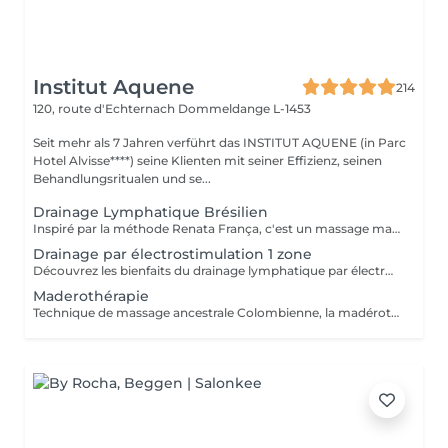
Institut Aquene
214
120, route d'Echternach
Dommeldange L-1453
Seit mehr als 7 Jahren verführt das INSTITUT AQUENE (in Parc
Hotel Alvisse****) seine Klienten mit seiner Effizienz, seinen
Behandlungsritualen und se...
Drainage Lymphatique Brésilien
Inspiré par la méthode Renata França, c'est un massage manuel destiné a stimuler la circulation lymphatique et à détoxifier l'organisme. Par des manuvres manuelles variant la pression en suivant le sens de la circulation lymphatique l'organisme est nettoyé et son système immunitaire renforcé. La lymphe draine les liquides excédentaires, les toxines et les débris cellulaires pour un résultat immédiat ! Peut être fait avant une séance de madérothérapie pour encore plus de bien fait !!
Drainage par électrostimulation 1 zone
Découvrez les bienfaits du drainage lymphatique par électrostimulation, une méthode innovante qui: - stimule la circulation lymphatique, - réduit les gonflements, - améliore la détoxification du corps et -favorise une sensation de légèreté. Idéal pour améliorer le bien-être et optimiser la perte de poids. Sans douleur, venez profitez d'un moment de détente bien mérité, tout en stimulant de l'intérieur votre corps et perdant des calories. 1 zone correspond au : ventre ou cuisses (les 2) ou bras.
Maderothérapie
Technique de massage ancestrale Colombienne, la madérothérapie offre une multitude de bénéfices sur le corps ! - L'amélioration de la circulation sanguine et de la circulation lymphatique - Une peau resserrée, des muscles plus toniques - L'élimination de l'apparence de la cellulite, même profonde... Qu'il s'agisse de la peau du corps ou du visage, les instruments et rouleaux en bois de maderothérapie agissent sur toutes les zones du corps permettant une relaxation profonde et une tonification du corps dans son ensemble. Pour un bon résultat il est conseiller de faire entre 3 à 5 séances de drainage lymphatique Brésilien afin de détoxifier le corps et 10 séances de maderothérapie réparties sur 5 semaines (soit 2 séances par semaine). Et une séance par mois de chaque en entretient. Effet WOUAH garantie