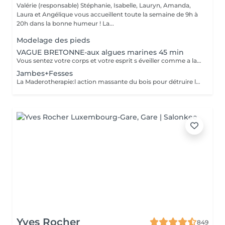
Valérie (responsable) Stéphanie, Isabelle, Lauryn, Amanda,
Laura et Angélique vous accueillent toute la semaine de 9h à
20h dans la bonne humeur ! La...
Modelage des pieds
VAGUE BRETONNE-aux algues marines 45 min
Vous sentez votre corps et votre esprit s éveiller comme a la suite d un bain dans l OCEAN. Vous vous tonicité et leur confort. sentez légère et revitalisée. Vos jambes retrouvent leur tonicité et leur confort
Jambes+Fesses
La Maderotherapie:l action massante du bois pour détruire la cellulite. *Active la circulation sanguine et lymphatique *Réduit les tensions musculaires. *Raffermie et tonifie la peau.
Yves Rocher
849