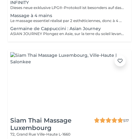
INFINITY
Dieses neue exklusive LPG®-Protokoll ist besonders auf das Wohlbefinden der Verbraucher bedacht und stellt eine Allianz aus Technik dar, die auf der patentierten Technologie des CelluM6 Alliance®-Geräts und der Sensorik für eine sofortige und dauerhafte Wirkung auf den Körper basiert. Und dies dank einer Reihe von Manövern, die sowohl vom Alliance®-Behandlungskopf, dem Auflegen einer Maske als auch von den Händen des Behandlers ausgeführt werden
Massage à 4 mains
Le massage essentiel réalisé par 2 esthéticiennes, donc à 4 mains est un massage du corps complet aux huiles essentielles, qui apporte une profonde relaxation. C'est une technique favorisant la circulation énergétique et qui réactive le métabolisme. C'est un massage où on retrouve le plaisir de donner et de recevoir. En fait c'est un mélange de différentes techniques : californienne, quant au rythme, la fluidité, manoeuvres enveloppantes, et suédoise, travail précis sur les différentes parties du corps.
Germaine de Cappuccini : Asian Journey
ASIAN JOURNEY Plongez en Asie, sur la terre du soleil levant, où chaque détail est conçu pour offrir harmonie et équilibre grâce à des soins exclusifs qui capturent l'esprit zen des anciens rituels japonais, infusés avec l'essence culturelle et cérémonielle du thé. La collection présente un parfum neuro-scientifiquement prouvé qui favorise l'harmonie et l'équilibre entre le corps et l'esprit. Des notes lactées enveloppantes s'associent à des bois crémeux sophistiqués et à des fruits exotiques. ACTIMOOD PROGRAM® : WELLBEINGMATCHA RENEWAL EXFOLIATION POUR LE CORPS Rituel d'exfoliation conçu pour révéler une peau douce et radieuse. Une formule exclusive à effet antioxydant qui enveloppe le corps d'une étreinte nourrissante et transformatrice. La caresse de sa texture gel extraordinaire permet une exfoliation aussi efficace qu'agréable. SERENITY SANCTUARY MASSAGE CORPOREL Inspiré du Shiatsu, une technique millénaire originaire du Japon, ce massage à effet relaxant vise à harmoniser le rythme naturel du corps en travaillant les méridiens énergétiques. La texture douce du lait de massage facilite le traitement, garantissant une glisse douce et agréable, tout en vous plongeant dans une atmosphère de profonde sérénité. ZEN CEREMONY RITUEL Conçu pour harmoniser le corps et l'esprit, ce rituel corporel associe la préparation et le soin de la peau à la philosophie orientale de l'équilibre holistique. Inspiré par le travail des méridiens énergétiques, il favorise un sentiment de bien-être total et profond.
Siam Thai Massage
517
Luxembourg
72, Grand Rue
Ville-Haute L-1660