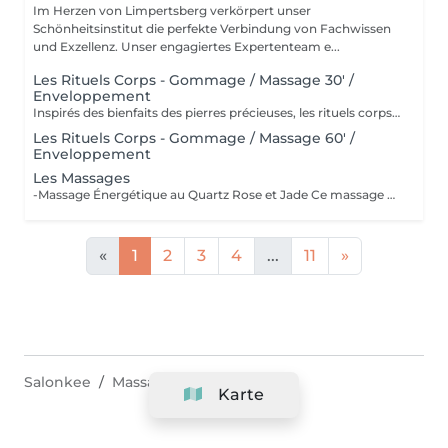
Im Herzen von Limpertsberg verkörpert unser
Schönheitsinstitut die perfekte Verbindung von Fachwissen
und Exzellenz. Unser engagiertes Expertenteam e...
Les Rituels Corps - Gommage / Massage 30' /
Enveloppement
Inspirés des bienfaits des pierres précieuses, les rituels corps Gemology associent techniques de massage expertes et actifs minéraux pour offrir un moment de détente absolue. Chaque soin est conçu pour rééquilibrer, hydrater, raffermir ou détoxifier la peau, tout en apaisant le corps et l'esprit. Une expérience sensorielle unique, où luxe et efficacité se rencontrent pour révéler l'éclat naturel de votre peau.
Les Rituels Corps - Gommage / Massage 60' /
Enveloppement
Les Massages
-Massage Énergétique au Quartz Rose et Jade Ce massage unique associe la puissance vibratoire des pierres précieuses à des manuvres profondes et relaxantes. Grâce au quartz rose et au jade, il rééquilibre les énergies, relâche les tensions et réveille l'éclat intérieur. Un véritable soin holistique, pour le corps et l'esprit. -Massage Ressourçant Future Maman Spécialement conçu pour accompagner la femme enceinte en douceur, ce massage soulage les tensions, améliore la circulation et procure une profonde sensation de bien-être. Réalisé avec des mouvements enveloppants et des produits adaptés, il offre un moment précieux de connexion avec soi et avec bébé.
«
1
2
3
4
...
11
»
Salonkee
Massage & Spa
Steinsel
Karte