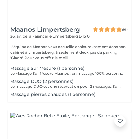
Maanos Limpertsberg
694
26, av. de la Faïencerie
Limpertsberg L-1510
L'équipe de Maanos vous accueille chaleureusement dans son
cabinet à Limpertsberg, à seulement deux pas du parking
'Glacis'. Pour vous offrir le meill...
Massage Sur Mesure (1 personne)
Le Massage Sur Mesure Maanos : un massage 100% personnalisé en fonction de vos besoins et de vos envies !
Massage DUO (2 personnes)
Le massage DUO est une réservation pour 2 massages Sur Mesure, en même temps dans la même cabine. Les 2 personnes pourront personnaliser leurs massages en fonction de leurs envies. Possibilité de demander 2 cabines séparées en arrivant sur place.
Massage pierres chaudes (1 personne)