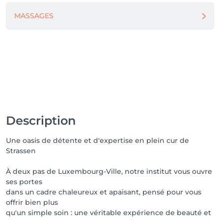
facturée.

MASSAGES
**Absence au rendez-vous**

Après deux rendez-vous consécutifs non honorés, 
l’institut se réserve la possibilité de ne plus accepter 
de nouvelles réservations.

**Utilisation des bons cadeaux**

Lorsqu’un rendez-vous réservé avec un bon cadeau 
Description
n’est pas honoré, sans annulation préalable dans le 
délai demandé, le bon sera automatiquement 
Une oasis de détente et d'expertise en plein cur de
considéré comme utilisé.

Strassen
À deux pas de Luxembourg-Ville, notre institut vous ouvre
ses portes
dans un cadre chaleureux et apaisant, pensé pour vous
offrir bien plus
qu'un simple soin : une véritable expérience de beauté et