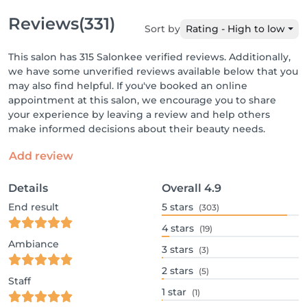
Reviews
(331)
Sort by
Rating - High to low
This salon has 315 Salonkee verified reviews. Additionally,
we have some unverified reviews available below that you
may also find helpful. If you've booked an online
appointment at this salon, we encourage you to share
your experience by leaving a review and help others
make informed decisions about their beauty needs.
Add review
Details
Overall
4.9
End result
5
stars
(303)
4
stars
(19)
Ambiance
3
stars
(3)
2
stars
(5)
Staff
1
star
(1)