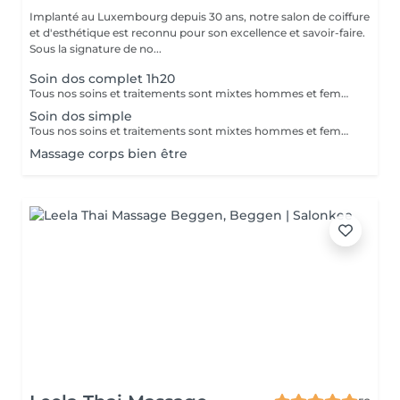
Implanté au Luxembourg depuis 30 ans, notre salon de coiffure
et d'esthétique est reconnu pour son excellence et savoir-faire.
Sous la signature de no...
Soin dos complet 1h20
Tous nos soins et traitements sont mixtes hommes et femmes. Les traitements en cure sont valables six mois. Sur conseil de votre esthéticienne, des combinaisons de soins et de traitements sont possibles, afin d'obtenir un résultat optimal. Attention certain traitements nécessitent des explications préalables ainsi qu'une commande spécifique des coffrets et de soins personnalisés.
Soin dos simple
Tous nos soins et traitements sont mixtes hommes et femmes. Les traitements en cure sont valables six mois. Sur conseil de votre esthéticienne, des combinaisons de soins et de traitements sont possibles, afin d'obtenir un résultat optimal. Attention certain traitements nécessitent des explications préalables ainsi qu'une commande spécifique des coffrets et de soins personnalisés.
Massage corps bien être