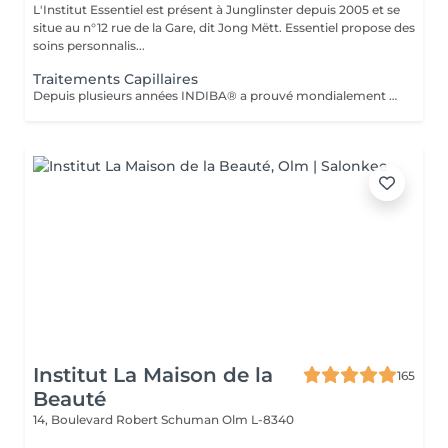
L'Institut Essentiel est présent à Junglinster depuis 2005 et se
situe au n°12 rue de la Gare, dit Jong Mëtt. Essentiel propose des
soins personnalis...
Traitements Capillaires
Depuis plusieurs années INDIBA® a prouvé mondialement son efficacité à lutter contre la dégénérescence cellulaire (vieillissement cellulaire). La technologie de INDIBA® Haiwave a été spécifiquement conçue pour traiter le problème de la chute des cheveux du au vieillissement ou en raison de problèmes hormonaux. En activant la micro circulation, les racines des cheveux sont intensément nourries en oxygène et peuvent se régénérer très rapidement. Le poil sort ainsi de sa phase de repos et peut repousser. Progressivement (à p.de 4 séances) les premiers cheveux sont visibles. Le traitement doit impérativement se réaliser 3-4 fois par semaines sur une durée de 1mois (revitalisation, cheveux fins, prévention anti-chute) ou 2 mois pour la perte de cheveux et calvitie. Nous proposons un forfait de 12 séances avec une remise immédiate de 15%. 1 à 2 cure de 12 séances sont conseillés à intervalle de 4-6 semaines. N'hésitez pas à nous contacter pour plus d'information ou réserver votre séance d'information (gratuite) en ligne.
Institut La Maison de la
165
Beauté
14, Boulevard Robert Schuman
Olm L-8340