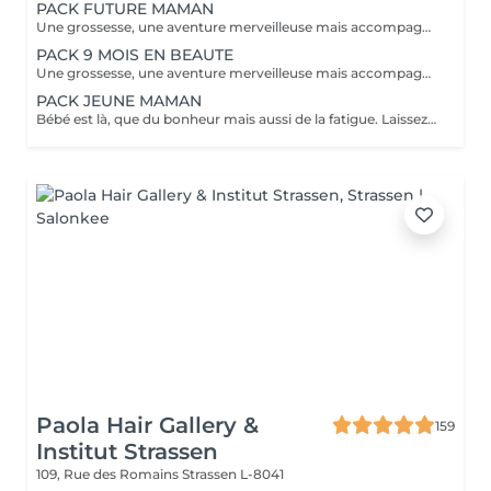
PACK FUTURE MAMAN
Une grossesse, une aventure merveilleuse mais accompagnée bien souvent de fatigue, jambes lourdes, teint brouillé, morale up and down, alors pour vous soulager, nous avons créé nos packs. A commencer au second trimestre 6 massages prénatals ( à raison d'un /mois) 1 soin visage Bulle de douceur/ purifiant ou hydratant intense selon votre type de peau. ( avant l'arrivée de bébé et la maternité) 2 beautés des pieds, car à moins d'être une acrobate en fin de parcours nos pieds sont loin ;-) 1 crème spécial vergeture Clarins et 1 protection UV 50 pour éviter les tâches pigmentaires. Prix spécial de 920€ à la place de 1135€. A offrir ou à s'offrir.
PACK 9 MOIS EN BEAUTE
Une grossesse, une aventure merveilleuse mais accompagnée bien souvent de fatigue, jambes lourdes, teint brouillé, morale up and down, alors pour vous soulager, nous avons créé nos packs. A commencer au second trimestre 12 massages prénatal ( à raison de 2 /mois) 4 soins visage Bulle de douceur/ purifiant ou hydratant intense selon votre type de peau. ( à étaler selon vos envies ou toutes 6 semaines ) 3 beautés des pieds, car à moins d'être une acrobate en fin de parcours nos pieds sont loin ;-) 1 crème spécial vergetures Clarins, 1 huile tonic Clarins et 1 protection UV 50 Clarins pour éviter les tâches pigmentaires. Prix spécial de 1899€ à la place de 2415€. A offrir ou à s'offrir.
PACK JEUNE MAMAN
Bébé est là, que du bonheur mais aussi de la fatigue. Laissez papa s'occuper de la prunelle de vos yeux et venez passer du temps chez nous pour simplement vous détendre. - Soin visage hydratant (ou autre soin complet au choix dans nos classiques) - Massage détente aromatique - Manucure et beauté des pieds Reconnexion totale avec vous même grâce à ce moment privilégié.
Paola Hair Gallery &
159
Institut Strassen
109, Rue des Romains
Strassen L-8041