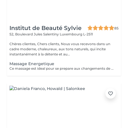
Institut de Beauté Sylvie
85
52, Boulevard Jules Salentiny
Luxembourg L-2511
Chères clientes, Chers clients, Nous vous recevons dans un
cadre moderne, chaleureux, aux tons naturels, qui incite
instantanément à la détente et au...
Massage Energetique
Ce massage est ideal pour se prepare aux changements de saison ,anti fatigue ,anti stress il vous permet de deposer vos bagages afin et de renouveler vos ernergies pour mieux aborder la saison nouvelle