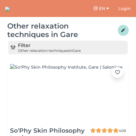
EN
Login
Other relaxation
techniques
in
Gare
Filter
Other relaxation techniques
in
Gare
So'Phy Skin Philosophy
408