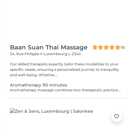
Baan Suan Thai Massage
115
34, Rue Philippe II
Luxembourg L-2340
Our skilled therapists expertly tailor these modalities to your
specific needs, ensuring a personalized journey to tranquility
and well-being. Whether...
Aromatherapy 90 minutes
Aromatherapy massage combines two therapeutic practices to create wonderful results. Aromatherapy is an ancient approach that provides a number of health and emotional benefits. Essential oils such as lavender, orange blossom, and peppermint offer unique effects to the senses. Massage uses pressure and touch to offer healing and stress relief by stimulating the lymphatic, circulatory, nervous, and musculoskeletal systems.