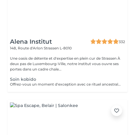
Alena Institut
332
148, Route d'Arlon
Strassen L-8010
Une oasis de détente et d'expertise en plein cur de Strassen À
deux pas de Luxembourg-Ville, notre institut vous ouvre ses
portes dans un cadre chale...
Soin kobido
Offrez-vous un moment d'exception avec ce rituel ancestral japonais. Le Kobido stimule la circulation, tonifie les muscles du visage et apporte un éclat naturel immédiat. Grâce à des manuvres précises et profondes, il détend les tensions, lisse les traits et procure une sensation de légèreté et de bien-être. Un soin complet qui illumine le visage tout en apaisant l'esprit.