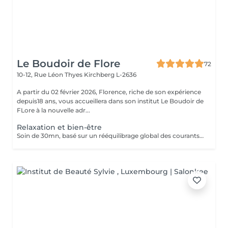
Le Boudoir de Flore
72
10-12, Rue Léon Thyes
Kirchberg L-2636
A partir du 02 février 2026, Florence, riche de son expérience
depuis18 ans, vous accueillera dans son institut Le Boudoir de
FLore à la nouvelle adr...
Relaxation et bien-être
Soin de 30mn, basé sur un rééquilibrage global des courants d'énergies dans le corps. La technique des polarités apporte une grande détente, soulage les douleurs et élimine tous les blocages énergétiques situés entre les articulations. Associé à 30mn de magnétisme crânien. Pour ce soin, vous pouvez rester habillé.