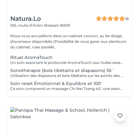
Natura.Lo
18
105, route d’Arlon
Strassen 8009
Nous vous accueillons dans un cabinet cocoon, au 1er étage.
(Ascenseur disponible) (Possibilité de vous garer aux alentours
du cabinet, rues parallèl...
Rituel AromaTouch
Un soin associant le protocole AromaTouch aux huiles essentielles, un accompagnement personnalisé et un profond moment de détente pour favoriser l'équilibre et l'harmonie émotionnelle
Sonothérapie (bols tibétains et diapasons) 55´
Utilisation des diapasons et bols tibétains sur les points des méridiens de la médecine chinoise.
Soin reset Émotionnel & Equilibre et 100'
Ce soin comprend un massage Chi Nei Tsang 40', une séance de réflexologie plantaire de 30', suivi d'une Sonothérapie 30'.