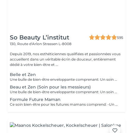
So Beauty L’institut
595
130, Route d'Arlon
Strassen L-8008
Depuis 2019, nos esthéticiennes qualifiées et passionnées vous
accueillent dans un véritable écrin de douceur, entièrement
dédié à votre bien-être et ...
Belle et Zen
Une bulle de bien-être enveloppante comprenant: Un soin du visage nettoyant et hydratant d'une durée de 60 minutes. (Démaquillage, gommage, extraction des comédons, massage visage, masque et crème de soin) Une manucure ( Limage, la pousse et coupe des cuticules, gommage et massage avec crème de soin. Base transparente comprise si souhaitée) Un massage relaxant des pieds ou des mains d'une durée de 20 minutes
Beau et Zen (Soin pour les messieurs)
Une bulle de bien-être enveloppante comprenant: Un soin visage éclat d'une durée de 50 minutes adapté à votre type de peau (Nettoyage, gommage, extraction des comédons, massage visage, masque et crème de soin) Un massage relaxant du dos d'une durée de 20 minutes. Une manucure ( Limage, la pousse et coupe des cuticules, gommage et massage avec crème de soin)
Formule Future Maman
Ce soin bien-être pour les futures mamans comprend: -Un soin Visage Hydratant 60 minutes. -Une beauté des pieds -Un massage pré-natal 50 minutes -Un soin drainant des jambes 20 minutes Un petite bulle de bien-être à s'offrir ou se faire offrir. Possibilité de faire les soins le même jour, ou sur plusieurs jours.