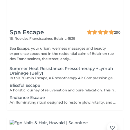
Spa Escape
290
16, Rue des Franciscaines
Belair L-1539
Spa Escape, your urban, wellness massages and beauty
experience cocooned in the residential calm of Belair on rue
des Franciscaines, the street, aptly...
Summer Heat Resistance: Pressotherapy +Lymph
Drainage (Belly)
In this 30-min Escape, a Pressotherapy Air Compression gently tightens & relaxes the legs to boosts lymphatic drainage and reduces water retention. We add a Lymphatic Drainage Belly Massage to soothe tension and/or toxins caught in the tummy area. Your legs, and feet feel lighter, your body feels less bloated. This offer is available on Tuesday to Thursday from 10 to 3pm.
Blissful Escape
A holistic journey of rejuvenation and pure relaxation. This ritual begins with an anti-aging face massage, restoring radiance and vitality to the skin. A soothing head & scalp massage follows, melting away tension and calming the mind. The experience continues with a revitalizing foot scrub, completed by an indulgent foot and leg massage that stimulates circulation and brings balance to the whole body. A luxurious escape that blends beauty, relaxation, and renewal which leaves you in a state of true bliss.
Radiance Escape
An illuminating ritual designed to restore glow, vitality, and deep relaxation. Your journey begins with a rejuvenating anti-aging facial, which enhances skin radiance and promotes a youthful complexion. A revitalizing foot scrub follows, awakening the senses and preparing the body for total relaxation. The experience culminates in a full-body massage, releasing tension, soothing muscles, and harmonising the body and mind. A complete escape that unites beauty and well-being, leaving you radiant from head to toe.