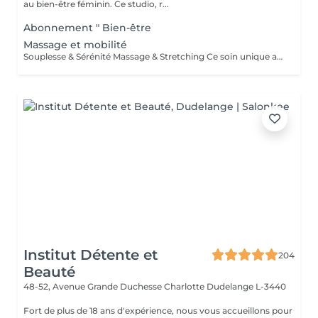
au bien-être féminin. Ce studio, r...
Abonnement " Bien-être
Massage et mobilité
Souplesse & Sérénité Massage & Stretching Ce soin unique allie la détente profonde du massage bien-être à la puissance du stretching passif, pour un relâchement complet du corps et de l'esprit. Pendant la séance, j'alterne entre des mouvements de massage relaxant pour détendre les tensions musculaires, et des étirements doux et guidés pour redonner de la mobilité à vos articulations et améliorer votre posture. Bienfaits : Soulage les tensions et raideurs musculaires Améliore la souplesse et la circulation Favorise une meilleure respiration et posture Relâche le mental et réduit le stress corporel Ce soin est idéal pour les personnes actives, en période de stress, ou simplement à la recherche d'un moment de bien-être profond et équilibrant.
Institut Détente et
204
Beauté
48-52, Avenue Grande Duchesse Charlotte
Dudelange L-3440
Fort de plus de 18 ans d'expérience, nous vous accueillons pour