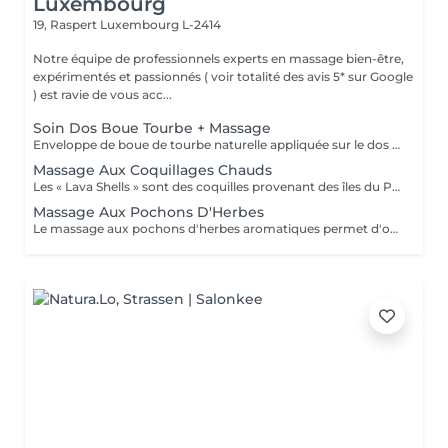
Luxembourg
19, Raspert
Luxembourg L-2414
Notre équipe de professionnels experts en massage bien-être,
expérimentés et passionnés ( voir totalité des avis 5* sur Google
) est ravie de vous acc...
Soin Dos Boue Tourbe + Massage
Enveloppe de boue de tourbe naturelle appliquée sur le dos et chauffée par une compresse (sans besoin de rinçage). Soin complété par un massage (sur face arrière corps pour séance de 60 min ou sur faces avant + arrière corps pour séance de 90 min). La boue de tourbe chaude a des vertus anti-inflammatoire, régénératrice, reminéralisante, détoxifiante, drainante et alcalinisante. Elle peut ainsi être utilisée pour soulager votre dos en cas de courbatures, de fibromyalgie, de pathologies inflammatoires, de séquelles opératoires ou d'accidents, de douleurs musculaires, d'arthrose, de rhumatisme, ...
Massage Aux Coquillages Chauds
Les « Lava Shells » sont des coquilles provenant des îles du Pacifique, sablées et polies, douces pour un massage relaxant à l'huile du corps. Ces coquillages mettent en uvre un principe autochauffant par la combinaison de minéraux et d'eau de mer, mélange naturel et biodégradable, qui vous plonge dans un merveilleux cocon de chaleur. Un massage aux coquillages chauffants avec de l'huile pour glisser sur les zones réflexes, sur des méridiens énergétiques et sur les muscles superficiels et profonds. Ce massage permet de libérer les tensions musculaires accumulées, apaiser le système nerveux et favoriser une meilleure circulation sanguine et lymphatique.
Massage Aux Pochons D'Herbes
Le massage aux pochons d'herbes aromatiques permet d'obtenir un rééquilibrage énergétique efficace et durable. Les pochons sont chauffés et imbibés d'huile végétale biologique pour glisser sur la peau et diffuser les vertus de leurs herbes précieusement sélectionnées. Grâce aux actions purifiantes, exfoliantes, drainantes et rajeunissantes ou énergisantes du mélange, selon le besoin, ce soin véritable agit en profondeur. Il aidera aussi à lutter contre les contractures et le stress et à réactiver la circulation du corps entier.