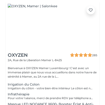
OXYZEN
285
2A, Rue de la Liberation
Mamer L-8425
Bienvenue à OXYZEN Mamer Luxembourg ! C'est avec un
immense plaisir que nous vous accueillons dans notre havre de
sérénité à Mamer, au 2A rue de la L...
Irrigation du Colon
Irrigation du côlon - votre bien-être intérieur Le côlon est notre deuxième cerveau : pour une véritable harmonie, il est essentiel de prendre soin à la fois de son mental et de sa digestion. Une séance se déroule en deux temps : - Un échange personnalisé sur votre hygiène de vie, afin de vous donner des conseils alimentaires adaptés.( + ou - 30 minutes) - La séance d'irrigation ( + ou - 45 minutes), réalisée en douceur avec un appareil spécialisé, pour purifier et régénérer votre système digestif. Bienfaits : * Soulage ballonnements et lourdeurs * Améliore le transit * Élimine gaz et fermentations * Favorise une flore intestinale équilibrée * Apporte légèreté, vitalité et détente L'extérieur reflète l'intérieur : une peau lumineuse et un bien-être visible commencent par un côlon équilibré. Pour plus d'informations, consultez notre site : https://www.oxyzen.lu/massages/irrigation-du-colon.html
Infrathérapie
Pour votre 1 séance, merci de prendre RDV par téléphone afin que nous puissions définir ensemble le programme le plus adapté à vos attentes : +352 661 271 063 Infrathérapie Vital Dome une chaleur douce et profonde Souvent comparée au sauna, l'infrathérapie est différente : elle utilise les infrarouges longs (sans lumière, chaleur progressive). Résultat : une élimination jusqu'à 20 fois plus de toxines et metaux lourds qu'un sauna classique, tout en apportant confort et détente. Bienfaits : * Détox : élimine toxines et métaux lourds, relance le drainage, oxygène les tissus. * Beauté : raffermit, régénère la peau, atténue rides et cellulite. * Relaxation : réduit stress, tensions nerveuses et améliore le sommeil. * Sport : récupération, oxygénation musculaire, réduit courbatures et raideurs. * Santé : stimule l'immunité, apaise douleurs articulaires et rhumatismes. * Saisons : en hiver, réchauffe durablement et prévient les maux ; en été, soulage jambes lourdes et rétention d'eau. Avec ses 38 programmes personnalisés, l'infrathérapie s'adapte à vos besoins Cure conseillée : 1 à 2 séances par semaine pendant 5 semaines, puis 1 toutes les 1 à 2 semaines. Tarifs : séance 45 min 49€ | séance 60 min 59€ | forfaits disponibles : Séances de 45 min 5 séances : 200€ 10 séances : 350€ 20 séances : 600€ Séances de 60 min. 1 séance de 1h : 59€ 5 séances : 240€ 10 séances : 475€ 20 séances : 850€ Pour plus d'informations, consultez notre site : https://www.oxyzen.lu/massages/infratherapie.html
Masque LED NOOANCE X600- Booster Éclat & Anti-