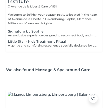
Institute
7, Avenue de la Liberté
Gare L-1931
Welcome to So'Phy, your beauty institute located in the heart
of Avenue de la Liberté in Luxembourg. Sophie, Clémence,
Mélissa and Gwen are delighted...
Signature by Sophie
An exclusive experience designed to reconnect body and mind. This signature treatment begins with a warm and soothing foot bath, inviting the body to slow down and release the first tensions. It continues with a deeply relaxing back massage, designed to relieve muscular tension, calm the nervous system and create a true sense of letting go. The experience then continues with a fully personalised facial, tailored to your skin's specific needs to cleanse, hydrate and restore comfort and radiance. At the heart of this ritual lies Sophie's signature massage, the KobiLift® : a precise and enveloping technique that stimulates, drains and firms the skin while enhancing its natural glow. Beyond visible results, this treatment brings a deep sense of balance, lightness and renewal. A suspended moment where time slows down, the mind relaxes and the body feels fully cared for. Ideal for those seeking deep relaxation, radiant skin and a true moment of reconnection.
Little Star - Kids Treatment Ritual
A gentle and comforting experience specially designed for children, introducing them to the pleasure of self-care in a safe and caring environment. You can choose the duration (60 or 90 minutes), and we create a personalised ritual adapted to their age, preferences and sensitivity. The experience may include a mini facial, a relaxing massage, a mini manicure or pedicure, with the option of nail polish application. Each session is designed as a playful and soothing moment, allowing children to discover well-being in a gentle way. The perfect introduction to self-care, respecting their pace and individual needs.
We also found Massage & Spa around Gare