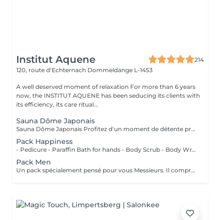
Institut Aquene
214
120, route d'Echternach
Dommeldange L-1453
A well deserved moment of relaxation For more than 6 years
now, the INSTITUT AQUENE has been seducing its clients with
its efficiency, its care ritual...
Sauna Dôme Japonais
Sauna Dôme Japonais Profitez d'un moment de détente profonde grâce au Sauna Dôme Japonais, une technologie de chaleur douce qui enveloppe le corps tout en laissant la tête à l'air libre. Ce soin favorise : la relaxation musculaire l'élimination des toxines l'activation de la circulation sanguine une sensation de bien-être immédiate Idéal pour relâcher les tensions, purifier l'organisme et offrir au corps un véritable moment de lâcher-prise.
Pack Happiness
- Pedicure - Paraffin Bath for hands - Body Scrub - Body Wrap - Care Hyalupro-collagen for facial (for all skin type) - Eye Bar (Mask-massage for eyes)
Pack Men
Un pack spécialement pensé pour vous Messieurs. Il comprend: - Un soin visage océan pour l'antifatigue, rafraîchir la peau et l'anti-rides. Convient à tout type de peau. - Microdermabrasion pour une peau plus douce - Un soin des yeux - Un masque de massage (Eye Bar) - Un massage crânien - Une pédicure Prix 256€ au lieu de 283€