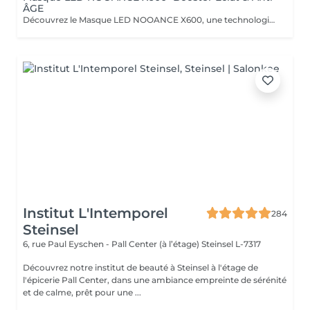
ÂGE
Découvrez le Masque LED NOOANCE X600, une technologie de luminothérapie conçue pour améliorer l'éclat de la peau, stimuler le collagène et aider à réduire les signes de fatigue et de l'âge en seulement 10 minutes. Séance découverte : 15€ au lieu de 20€ Si vous testez le masque puis décidez de l'acheter chez OXYZEN MAMER : 10% de remise sur le masque NOOANCE X600 : 629,10€ au lieu de 699€ Séance découverte remboursée : -20€ 2 séances d'Infrathérapie offertes d'une valeur de 98€ Soit un avantage total de 187,90€ offert chez OXYZEN MAMER. L'association du Masque NOOANCE X600 et de l'Infrathérapie permet d'optimiser les résultats grâce à une meilleure stimulation et récupération cellulaire.
Institut L'Intemporel
284
Steinsel
6, rue Paul Eyschen - Pall Center (à l’étage)
Steinsel L-7317
Découvrez notre institut de beauté à Steinsel à l'étage de
l'épicerie Pall Center, dans une ambiance empreinte de sérénité
et de calme, prêt pour une ...