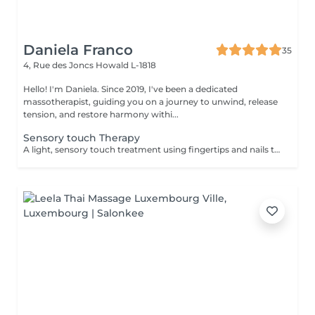
Daniela Franco
35
4, Rue des Joncs
Howald L-1818
Hello! I'm Daniela. Since 2019, I've been a dedicated
massotherapist, guiding you on a journey to unwind, release
tension, and restore harmony withi...
Sensory touch Therapy
A light, sensory touch treatment using fingertips and nails to promote deep relaxation, stress relief and overall well-being. This soothing touch complements conventional massage by gently stimulating the nervous system and enhancing calmness. 1 zone you can chose: Head Back Arms 3 zones is Head Back Arms.