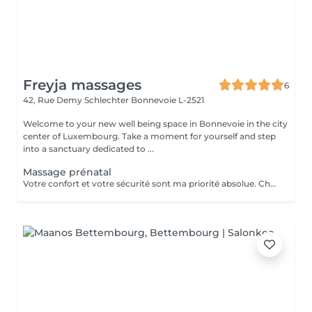
Freyja massages
6
42, Rue Demy Schlechter
Bonnevoie L-2521
Welcome to your new well being space in Bonnevoie in the city
center of Luxembourg. Take a moment for yourself and step
into a sanctuary dedicated to ...
Massage prénatal
Votre confort et votre sécurité sont ma priorité absolue. Chaque séance est adaptée à votre trimestre, à vos zones de tension, à ce que vous traversez ce jour-là. Vous êtes accueillie dans un espace chaleureux, calme, entièrement dédié à votre bien-être. Le massage prénatal est pratiqué en position confortable, avec des huiles douces et naturelles, dès le deuxième trimestre de grossesse. Ensemble nous pourrons soulager les douleurs du dos, des hanches et des jambes, réduire les tensions et le stress du quotidien, diminuer les dèmes et favoriser la circulation sanguine, favoriser un sommeil plus profond et réparateur.