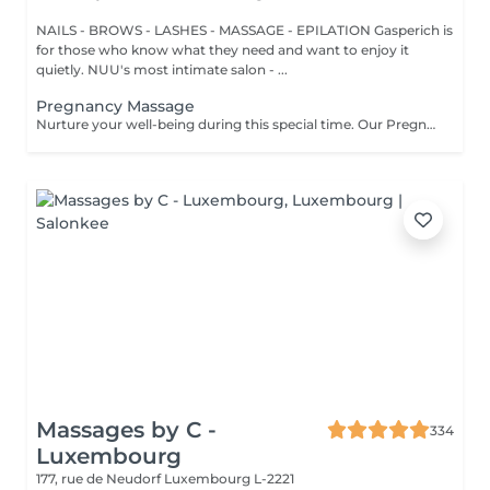
NAILS - BROWS - LASHES - MASSAGE - EPILATION Gasperich is
for those who know what they need and want to enjoy it
quietly. NUU's most intimate salon - ...
Pregnancy Massage
Nurture your well-being during this special time. Our Pregnancy Massage is a gentle, relaxing treatment designed to reduce muscle tension, improve circulation, and ease discomfort commonly experienced during pregnancy. Soft, flowing techniques and comfortable side-lying positioning provide deep relaxation without placing pressure on the abdomen. Hypoallergenic, unscented oils are used to care for sensitive skin and maintain comfort throughout the session. This massage helps relieve tension in the lower back and shoulders, reduces swelling and heaviness in the legs, improves overall circulation, and promotes a sense of ease and balance in the body. This treatment is performed only with the approval of your doctor.
Massages by C -
334
Luxembourg
177, rue de Neudorf
Luxembourg L-2221