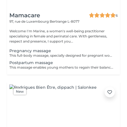
Mamacare
6
97, rue de Luxembourg
Bertrange L-8077
Welcome I'm Marine, a women's well-being practitioner
specialising in female and perinatal care. With gentleness,
respect and presence, I support you...
Pregnancy massage
This full-body massage, specially designed for pregnant women, helps relieve the aches and pains of pregnancy and relaxes both body and mind. It gently tames the lines of a body in transformation, preparing you for childbirth and motherhood in complete serenity. A blend of well-being massage techniques and energy points, this massage adapts to the specific needs of each woman and each stage of pregnancy: the choice of maneuvers is personalized to create a unique moment of relaxation. This massage can be practiced from the 2nd trimester onwards. The session consists of a time of exchange, so that we can get to know each other and you can tell me about your needs, followed by the massage itself, which lasts around 50 minutes.
Postpartum massage
This massage enables young mothers to regain their balance more quickly, providing an intense sensation of well-being from head to toe. Thanks to a unique protocol combining wellness massage techniques and Chinese medicine acupressure points, this massage reunites and rebalances the energy of the pelvis, gently repositioning the organs of the belly, stimulating vitality, relieving tension and decongesting heavy legs. It soothes stress, allows you to gently feel the contours of your body and feel good about it. This massage can be adapted and modulated according to need: the choice of maneuvers is personalized to best meet the specific needs of each client. OPTIONAL: Tightening with a rebozo (a specially woven fabric from Mexico) allows the pelvis to gently settle, relieving residual ligament or joint pain from pregnancy, and helping the organs and uterus to return to their original size and position.
New