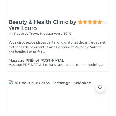
Beauty & Health Clinic by
188
Yara Louro
141, Route de Trèves
Niederanven L-6940
Vous disposez de places de Parking gratuites devant le cabinet.
Méthodes de paiement : Carte Bancaire et Payconiq Validité
des forfaits: Les forfait...
Massage PRÉ- et POST-NATAL
Massage PRÉ-NATAL: Le massage prénatal est un modelage thérapeutique spécialement conçu pour accompagner les femmes enceintes à travers leur grossesse et les bouleversements que celle-ci occasionne sur leur corps et leur psyché : pendant neuf mois, le corps subit, en effet, des changements extrêmement éprouvants que le massage prénatal peut atténuer. Relaxant et réconfortant, le massage prénatal permet à la fois de soulager le mental, la fatigue, mais aussi le physique grâce à des techniques douces de modelage qui vont venir stimuler les muscles et les articulations, améliorer la posture ou encore favoriser la circulation sanguine et lymphatique, très impactées lors de la grossesse. Le massage prénatal se pratique à partir du 4ème mois de grossesse. Massage POST-NATAL: Le massage post-natal est une pratique qui existe depuis des millénaires ayant pour but de soutenir et réconforter les nouvelles mamans dans leur période post-accouchement. Il s'agit d'un type de massage spécialement conçu pour répondre aux besoins émotionnels et physiques des femmes après la naissance du nouveau-né. Le massage offre de nombreux bienfaits, tant sur le plan psychologique que physique, ce qui constitue une source solide au rétablissement et à la relaxation de la mère.