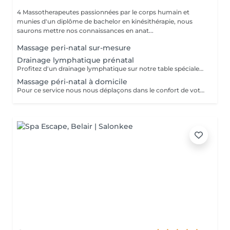
4 Massotherapeutes passionnées par le corps humain et
munies d'un diplôme de bachelor en kinésithérapie, nous
saurons mettre nos connaissances en anat...
Massage peri-natal sur-mesure
Drainage lymphatique prénatal
Profitez d'un drainage lymphatique sur notre table spécialement conçues pour nos clientes enceintes Avec des coussins amovibles, vous pourrez de nouveau vous allonger sur le ventre pour profiter pleinement de votre drainage, du premier au dernier trimestre
Massage péri-natal à domicile
Pour ce service nous nous déplaçons dans le confort de votre domicile avec notre table péri-natale Déplacement à Luxembourg ville ou alentours proches uniquement Le but du massage sera d'adapter la séance de sorte à vous permettre de profiter pleinement d'un massage normal, en vous allongeant notamment sur le ventre grâce à un espace prévu pour le ventre dans la table. Ainsi nous ne masserons pas votre ventre mais les zones musculaires de votre choix en fonction de vos douleurs, tensions, ou rétention. Le massage durera entre 1h et 1h30 (selon votre réservation) et débutera après notre temps de trajet et installation. Ainsi pour un rendez-vous pris à 12h, prévoyez que le massage commence vers 12h30.