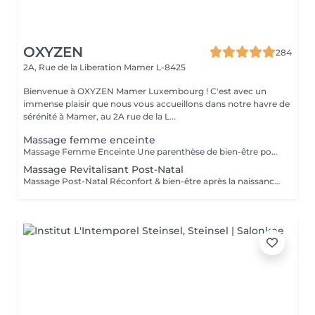
OXYZEN
284
2A, Rue de la Liberation
Mamer L-8425
Bienvenue à OXYZEN Mamer Luxembourg ! C'est avec un
immense plaisir que nous vous accueillons dans notre havre de
sérénité à Mamer, au 2A rue de la L...
Massage femme enceinte
Massage Femme Enceinte Une parenthèse de bien-être pour vous et votre bébé La grossesse est une étape unique et extraordinaire, mais aussi exigeante pour le corps et l'esprit. Notre Massage Femme Enceinte a été spécialement conçu pour accompagner les futures mamans en douceur, en apportant détente, vitalité et sérénité, tout en respectant vos besoins et ceux de votre bébé. Les bienfaits du Massage Femme Enceinte -Redonne de l'énergie : soulage la fatigue et procure un regain de vitalité. -Apaise tensions et inconforts : réduit les douleurs musculaires et articulaires liées à la grossesse. -Adoucit et assouplit la peau : favorise l'hydratation et aide à prévenir l'apparition de vergetures. -Renforce le lien avec bébé : un moment privilégié pour ressentir une profonde connexion émotionnelle. -Prépare à un accouchement harmonieux : en diminuant le stress et en relâchant les tensions musculaires. Chaque séance est réalisée par des praticiens expérimentés, formés pour garantir une expérience sécurisée, adaptée et profondément apaisante. Tout est pensé pour que vous puissiez vous évader du quotidien et savourer ce moment de douceur, rien que pour vous et votre bébé. Ce soin est conseillé à partir du 2 trimestre de grossesse. Déconseillé en cas de contre-indication médicale (demandez toujours l'avis de votre médecin). Avertissement : Nos massages sont exclusivement dédiés au bien-être et à la relaxation. Ils ne remplacent pas un suivi médical et ne relèvent pas de la kinésithérapie.
Massage Revitalisant Post-Natal
Massage Post-Natal Réconfort & bien-être après la naissance La période post-natale est un moment unique dans la vie d'une femme. Après l'accouchement, il est essentiel de prendre soin de soi pour retrouver son équilibre et son énergie. Notre Massage Post-Natal a été conçu pour vous offrir un moment de profonde détente, de réconfort et d'accompagnement dans cette nouvelle étape de vie. Les bienfaits du Massage Post-Natal -Retrouver son équilibre : aide le corps à récupérer plus rapidement et à retrouver son harmonie naturelle. -Remodeler la silhouette : accompagne en douceur la réappropriation du corps après la grossesse. -Stimuler la vitalité : combat la fatigue et redonne énergie et dynamisme. -Soulager les jambes lourdes et les tensions musculaires : procure un apaisement immédiat grâce à des gestes adaptés. -Favoriser l'élimination des toxines : soutient le processus naturel de purification de l'organisme. Après avoir donné la vie, offrez-vous ce précieux moment de bien-être. Cédric veille à ce que chaque séance soit une expérience sécurisée, apaisante et entièrement dédiée à votre récupération. Découvrez également nos cartes forfaits pour prolonger ces instants de douceur et de ressourcement. Ce soin est déconseillé en cas de contre-indication médicale (demandez toujours l'avis de votre médecin). Avertissement : Nos massages sont exclusivement dédiés au bien-être et à la relaxation. Ils ne remplacent pas un suivi médical et ne relèvent pas de la kinésithérapie.