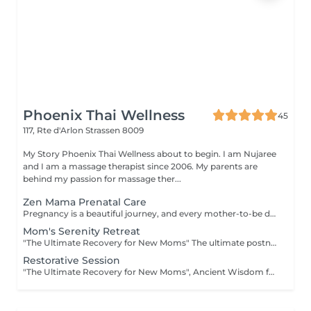
Phoenix Thai Wellness
45
117, Rte d'Arlon
Strassen 8009
My Story Phoenix Thai Wellness about to begin. I am Nujaree
and I am a massage therapist since 2006. My parents are
behind my passion for massage ther...
Zen Mama Prenatal Care
Pregnancy is a beautiful journey, and every mother-to-be deserves a moment of peaceful recovery. Our Zen Mama Prenatal Care is designed to gently ease muscular tension, promote overall physical comfort, and give you the quiet moment of reflection you deserve. Safe, professional, and deeply relaxing. Available for 13+ weeks of pregnancy. Special Note: This gentle wellness experience is exclusively available for mothers in their second and third trimesters (13 weeks and above). We recommend consulting your personal advisor or doctor before your first visit.
Mom's Serenity Retreat
"The Ultimate Recovery for New Moms" The ultimate postnatal comfort and relaxation experience. Gentle techniques help ease postpartum fluid retention, promote a wonderful sense of physical lightness, and encourage natural bodily harmony and relaxation. "Booking Guidelines" - Natural Birth: Recommended starting 4 weeks after delivery. - C-Section: Recommended starting 6 to 8 weeks after delivery (once you feel fully recovered and comfortable). Please consult with your doctor or personal healthcare provider prior to your first session.
Restorative Session
"The Ultimate Recovery for New Moms", Ancient Wisdom for the Modern Mother is a blend of soothing massage and warm herbal compress experience. - In Thai culture, the period following childbirth is considered a crucial time for a mother to "re-warm" her body and restore her vital energy. Our Traditional Thai Herbal Postnatal Care (known as a Yu Fai inspired ritual) is a comprehensive wellness experience designed to help new mothers recover physically and emotionally using the comforting warmth of organic Thai herbs. "Booking Guidelines" - Natural Birth: Recommended starting 4 weeks after delivery. - C-Section: Recommended starting 6 to 8 weeks after delivery (once you feel fully recovered and comfortable). Please consult with your doctor or personal healthcare provider prior to your first session.