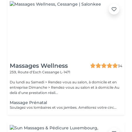
Massages Wellness
34
259, Route d'Esch
Cessange L-1471
Du lundi au Samedi > Rendez-vous au salon, à domicile et en
entreprise Dimanche > Rendez-vous au salon et à domicile Au
delà d'une prestation réali...
Massage Prénatal
Soulagez vos lombaires et vos jambes. Améliorez votre circulation sanguine et boostez durablement votre système immunitaire. Précautions particulières: Demander l'avis de votre médecin traitant. Après la 12ème semaine, presque toutes les zones du corps peuvent être massées. Le temps du massage doit se limiter à 45 minutes. Le massage doit être léger, notamment sur le dos et le ventre. L'utilisation d'huile essentielle est à proscrire.