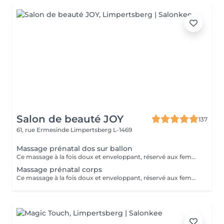
Salon de beauté JOY
137
61, rue Ermesinde
Limpertsberg L-1469
Massage prénatal dos sur ballon
Ce massage à la fois doux et enveloppant, réservé aux femmes enceintes dès le 3ème mois de grossesse . Il permettra de vous détendre des tensions occasionnées par votre grossesse . Ne laissez pas la fatigue et les courbatures vous empêcher de profiter de ce beau moment .
Massage prénatal corps
Ce massage à la fois doux et enveloppant, réservé aux femmes enceintes dès le 3ème de grossesse . Il permettra de vous détendre des tensions occasionnées par votre grossesse . Ne laissez pas la fatigue et les courbatures vous empêcher de profiter de ce beau moment .