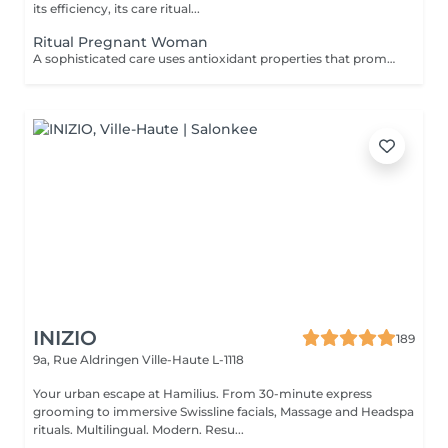
its efficiency, its care ritual...
Ritual Pregnant Woman
A sophisticated care uses antioxidant properties that promote lymphatic draining, reinforcing the circulation and providing a sensation of pleasure and wellbeing. A moment of total relaxation between mother and baby, leaving your skin incredibly soft and comfortable. scrub + body wrap anti stretchmark + specific massage
INIZIO
189
9a, Rue Aldringen
Ville-Haute L-1118
Your urban escape at Hamilius. From 30-minute express
grooming to immersive Swissline facials, Massage and Headspa
rituals. Multilingual. Modern. Resu...