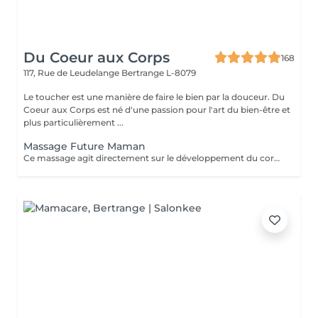
Du Coeur aux Corps
168
117, Rue de Leudelange
Bertrange L-8079
Le toucher est une manière de faire le bien par la douceur. Du
Coeur aux Corps est né d'une passion pour l'art du bien-être et
plus particulièrement ...
Massage Future Maman
Ce massage agit directement sur le développement du corps de la future maman. Il soulage les douleurs et les tensions musculaires ainsi que les crampes dans les jambes. Il permet également de favoriser le sommeil et la récupération, ainsi que la diminution des douleurs sciatiques. Du côté de bébé, il ressentira aussi le bien-être de sa maman et pourra donc se sentir en sécurité et heureux. Le massage est réalisé avec l'aide d'un coussin conçu spécialement pour vous permettre de vous allonger sur le ventre en toute sécurité et confort.