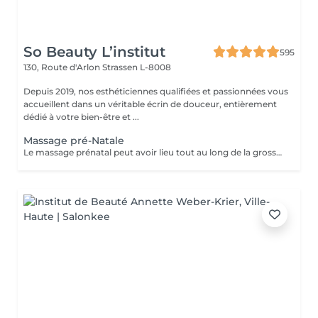
So Beauty L’institut
595
130, Route d'Arlon
Strassen L-8008
Depuis 2019, nos esthéticiennes qualifiées et passionnées vous
accueillent dans un véritable écrin de douceur, entièrement
dédié à votre bien-être et ...
Massage pré-Natale
Le massage prénatal peut avoir lieu tout au long de la grossesse (dès 3 mois). Il a des vertus relaxantes et hydratantes et permet aussi d'améliorer les sensations de jambes lourdes et les petits maux de dos. Aucune contre-indication médicale n'existe.