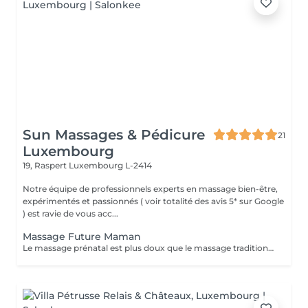
Sun Massages & Pédicure
21
Luxembourg
19, Raspert
Luxembourg L-2414
Notre équipe de professionnels experts en massage bien-être,
expérimentés et passionnés ( voir totalité des avis 5* sur Google
) est ravie de vous acc...
Massage Future Maman
Le massage prénatal est plus doux que le massage traditionnel mais saura néanmoins apporter réconfort aux muscles tendus, aux crampes associées au poids supplémentaire et aux changements physiques lors de la grossesse, ainsi que lutter contre le problème de circulation souvent responsable de jambes lourdes. Il pourra servir en tant que support émotif à la femme enceinte et se répercuter de façon bénéfique pour le bébé. Aussi, il procurera une réduction du stress et enseignera à la future maman l'art de la relaxation et de développement de sa capacité respiratoire, clés importantes pour l'accouchement. Pour son plus grand confort et un parfait lâcher-prise, nous utilisons un coussin morphologique breveté qui s'adapte aux formes de la future maman.