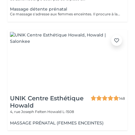
Massage détente prénatal
Ce massage s'adresse aux femmes enceintes. Il procure à la future maman un grand moment de réconfort, réduit le stress, soulage les douleurs aux jambes et atténue l'inconfort de la pression du nerf sciatique. A partir du troisième mois jusqu'au terme de la grossesse.
UNIK Centre Esthétique
148
Howald
4, rue Joseph Felten
Howald L-1508
MASSAGE PRÉNATAL (FEMMES ENCEINTES)