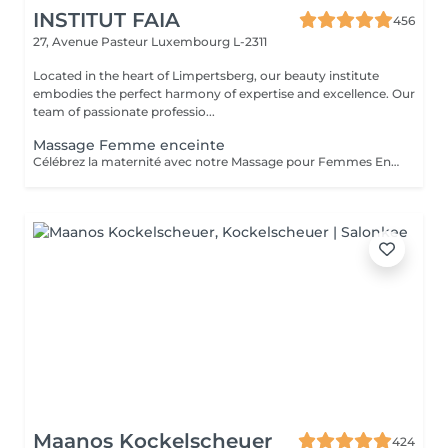
INSTITUT FAIA
456
27, Avenue Pasteur
Luxembourg L-2311
Located in the heart of Limpertsberg, our beauty institute
embodies the perfect harmony of expertise and excellence. Our
team of passionate professio...
Massage Femme enceinte
Célébrez la maternité avec notre Massage pour Femmes Enceintes. Conçu spécialement pour les futures mamans, ce massage offre une parenthèse de bien-être et de soulagement. Nos thérapeutes expérimentés utilisent des techniques douces pour apaiser les maux de dos, les tensions et les jambes fatiguées qui accompagnent souvent la grossesse. Vous serez choyée dans un environnement paisible, garantissant un moment de détente pour vous et votre bébé. Offrez-vous ce moment précieux de détente pour vous sentir choyée, détendue et prête à embrasser chaque instant de votre grossesse en toute sérénité
Maanos Kockelscheuer
424