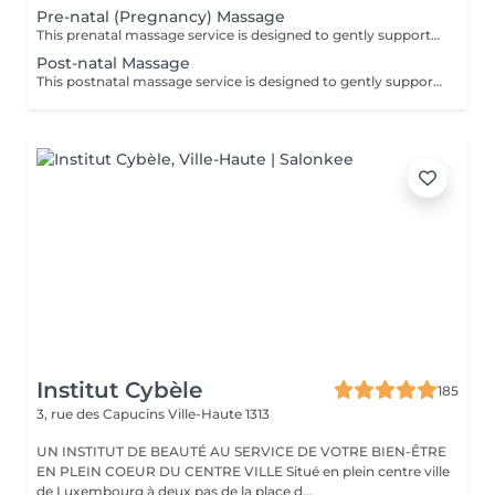
Pre-natal (Pregnancy) Massage
This prenatal massage service is designed to gently support you through pregnancy with safe, specialized techniques that relieve back, hip, and leg tension while calming your nervous system. Each session focuses on improving circulation, easing swelling, and creating deep relaxation so you can sleep better and feel more comfortable as your body changes. Using adapted positions and cushions, the massage keeps both you and your baby well supported, offering a soothing break from everyday stress and pregnancy-related discomfort. Key benefits: Reduces stress, anxiety and muscle tennsion Helps relieve common pregnancy aches like back pain, hip discomfort,leg cramps Improves circulation and lymphatic drainage Supports better sleep
Post-natal Massage
This postnatal massage service is designed to gently support your body in the weeks and months after childbirth, using soft, adapted techniques that help you recover physically and mentally. It helps release tension in the back, shoulders, hips, pelvic floor and breasts, while calming the nervous system to reduce stress, fatigue, and emotional sensitivity linked to new parenthood. The massage also aims to improve circulation and lymphatic drainage, support tissue healing (including after a cesarean), and promote deeper, more restful sleep, while giving you a soothing, restorative break to reconnect with yourself. Key benefits: Supports physical recovery by easing tension in the back, hips, pelvic floor, and breasts after childbirth. Helps reduce stress, fatigue, and emotional sensitivity linked to new parenthood. Improves circulation and lymphatic drainage, which can aid healing and reduce swelling. Promotes deeper, more restful sleep and creates a calming me time break in your busy routine as a new parent.
Institut Cybèle
185
3, rue des Capucins
Ville-Haute 1313
UN INSTITUT DE BEAUTÉ AU SERVICE DE VOTRE BIEN-ÊTRE
EN PLEIN COEUR DU CENTRE VILLE Situé en plein centre ville
de Luxembourg à deux pas de la place d...