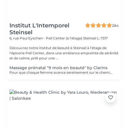
Institut L'Intemporel
284
Steinsel
6, rue Paul Eyschen - Pall Center (à l’étage)
Steinsel L-7317
Découvrez notre institut de beauté à Steinsel à l'étage de
l'épicerie Pall Center, dans une ambiance empreinte de sérénité
et de calme, prêt pour une ...
Massage prénatal "9 mois en beauté" by Clarins
Pour que chaque femme avance sereinement sur le chemin de la maternité, Clarins a mis au point un Soin cocooning qui décontracte les tensions, allège les jambes, améliore l'élasticité de la peau et aide à prévenir les marques de grossesse.