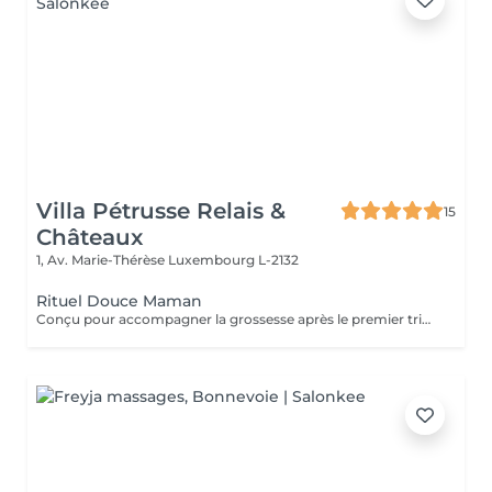
Villa Pétrusse Relais &
15
Châteaux
1, Av. Marie-Thérèse
Luxembourg L-2132
Rituel Douce Maman
Conçu pour accompagner la grossesse après le premier trimestre, ou la période du post-partum, ce soin allie douceur et efficacité. Les gestes, spécifiquement adaptés, améliorent l'élasticité de la peau et stimulent la circulation, tout en apaisant les tensions propres à cette période de la vie. Une parenthèse sur-mesure, pensée pour soulager le corps et offrir un moment de calme absolu à la future ou jeune maman.