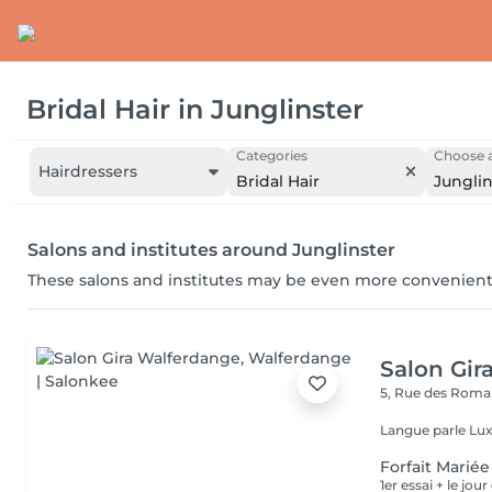
Bridal Hair
in
Junglinster
Categories
Choose a
Hairdressers
Bridal Hair
Junglin
Salons and institutes around Junglinster
These salons and institutes may be even more convenient
Salon Gir
5, Rue des Roma
Langue parle Lux
Forfait Mariée
1er essai + le jo