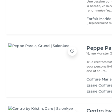
Une passion com
la beauté, voilà 
renommée n'es..
Forfait Mariée
(Déplacement sur
Peppe Pa
16, rue Munster
G
True creators wit
your personality!
and of cours...
Coiffure Mari
Essaie Coiffur
Essaie Coiffur
Centro by