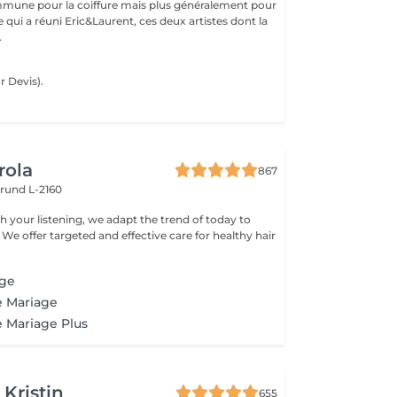
mune pour la coiffure mais plus généralement pour
ce qui a réuni Eric&Laurent, ces deux artistes dont la
.
 Devis).
rola
867
rund L-2160
h your listening, we adapt the trend of today to
 We offer targeted and effective care for healthy hair
age
e Mariage
e Mariage Plus
 Kristin
655