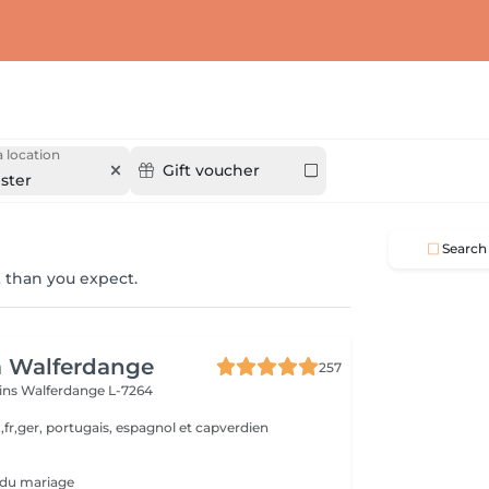
 location
Gift voucher
ster
Search
 than you expect.
a Walferdange
257
ins
Walferdange L-7264
,fr,ger, portugais, espagnol et capverdien
ur du mariage