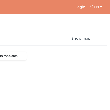
Login
EN
Show map
 in map area