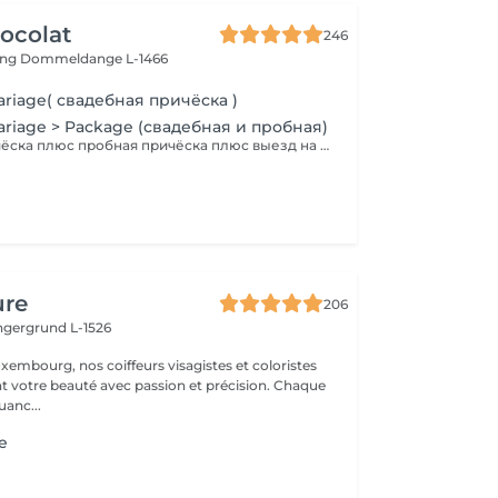
ocolat
246
ing
Dommeldange L-1466
ariage( свадебная причёска )
ariage > Package (свадебная и пробная)
Свадебная причёска плюс пробная причёска плюс выезд на дом. Паркинг оплачивается отдельно.
ure
206
ingergrund L-1526
xembourg, nos coiffeurs visagistes et coloristes
t votre beauté avec passion et précision. Chaque
anc...
ge