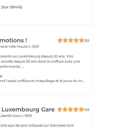
 (sur devis)
Emotions !
155
cherie
Ville-Haute L-1247
sents au Luxembourg depuis 20 ans. Vito
excelle depuis 35 ans dans la coiffure avec une
performante. ...
ge
Le forfait comprend 1 essai coiffure et maquillage et le jours du mariage
 Luxembourg Gare
145
 Liberté
Gare L-1930
note que les prix indiqués sur Salonkee sont