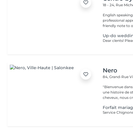
18 - 24, Rue Mic
English speaking
professional app
friendly note to o
Up-do weddi
Nero
84, Grand-Rue
V
"Bienvenue dans 
une histoire de s
cheveux, nous cr
Forfait maria
Service Chignons 