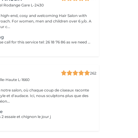
hel Rodange
Gare L-2430
 high-end, cosy and welcoming Hair Salon with
roach. For women, men and children over 6 y/o. A
ur c...
ng
Dear clents! Please call for this service tel: 26 18 76 86 as we need to book a trial styling before the big day. Wash-blowout- pins-curls/straightincluded A test run is a must, at least a week before! (Included)
262
ille-Haute L-1660
notre salon, où chaque coup de ciseaux raconte
tyle et d'audace. Ici, nous sculptons plus que des
éon...
ge
2 essaie et chignon le jour j