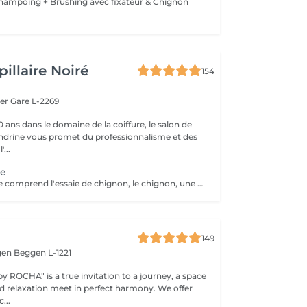
 Shampoing + Brushing avec fixateur & Chignon
illaire Noiré
154
ger
Gare L-2269
 ans dans le domaine de la coiffure, le salon de
andrine vous promet du professionnalisme et des
'...
ge
Le forfait mariage comprend l'essaie de chignon, le chignon, une manucure avec vernis et un maquillage
149
gen
Beggen L-1221
y ROCHA" is a true invitation to a journey, a space
elaxation meet in perfect harmony. We offer
...