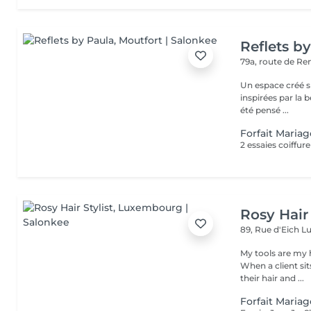
Reflets b
79a, route de R
Un espace créé s
inspirées par la beauté,
été pensé ...
Forfait Maria
2 essaies coiffure
Rosy Hair 
89, Rue d'Eich
L
My tools are my 
When a client si
their hair and ...
Forfait Maria