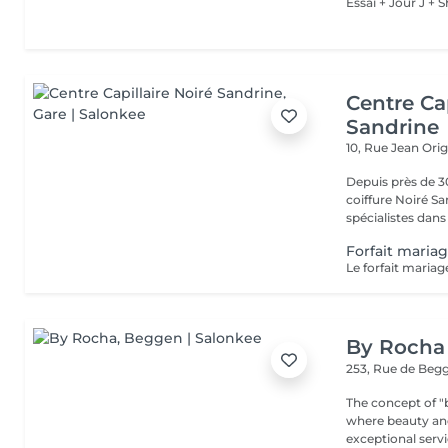
Essai + Jour J +
Centre Cap
Sandrine
10, Rue Jean Ori
Depuis près de 30
coiffure Noiré S
spécialistes dans l
Forfait maria
By Rocha
253, Rue de Beg
The concept of "b
where beauty and r
exceptional servic