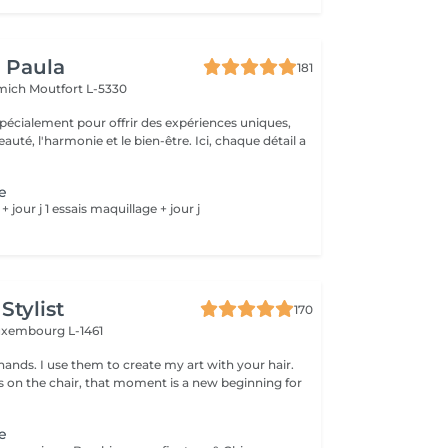
y Paula
181
emich
Moutfort L-5330
pécialement pour offrir des expériences uniques,
 l'harmonie et le bien-être. Ici, chaque détail a
ge
 + jour j 1 essais maquillage + jour j
Stylist
170
uxembourg L-1461
hands. I use them to create my art with your hair.
ts on the chair, that moment is a new beginning for
ge