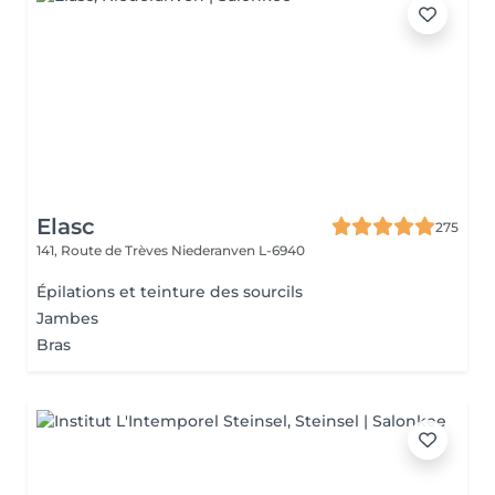
Elasc
275
141, Route de Trèves
Niederanven L-6940
Épilations et teinture des sourcils
Jambes
Bras