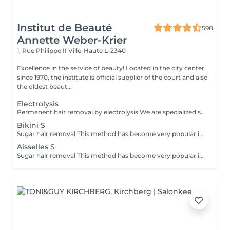
Institut de Beauté
598
Annette Weber-Krier
1, Rue Philippe II
Ville-Haute L-2340
Excellence in the service of beauty! Located in the city center
since 1970, the institute is official supplier of the court and also
the oldest beaut...
Electrolysis
Permanent hair removal by electrolysis We are specialized since 1970 in permanent hair removal by electrolysis, the effectiveness of this method of permanent hair removal is indisputable. Electrolysis allows permanent removal of the cells responsible for hair growth by inserting a filament into the hair follicle and applying a high-speed current adjusted according to the hair and the targeted region. All skin and hair colors as well as all regions can be treated efficiently and without any compromise.
Bikini S
Sugar hair removal This method has become very popular in our institute. The sugar paste is 100% natural. It is based on millennial recipes from the Middle East and contains exclusively water and sugar, without any chemical, aromatic or coloring substance. The paste is hypoallergenic and does not cause skin irritation. It applies to all areas. The paste is massaged inside the follicle, it envelops the hairs, surrounds them and lubricates them. The extraction is done in the natural direction of hair growth. There is no broken hair left in the follicle. This technique does not cause redness or irritation of the skin. Non-negligible advantage is the fact that it is not necessary to have a certain length of hair as with wax, the sugar effectively removes very short hair. The sugar withdraws without tapes. We also recommend this method to teenagers for their first depilations and to people who want full hair removal, because it is much less painful than waxing.
Aisselles S
Sugar hair removal This method has become very popular in our institute. The sugar paste is 100% natural. It is based on millennial recipes from the Middle East and contains exclusively water and sugar, without any chemical, aromatic or coloring substance. The paste is hypoallergenic and does not cause skin irritation. It applies to all areas. The paste is massaged inside the follicle, it envelops the hairs, surrounds them and lubricates them. The extraction is done in the natural direction of hair growth. There is no broken hair left in the follicle. This technique does not cause redness or irritation of the skin. Non-negligible advantage is the fact that it is not necessary to have a certain length of hair as with wax, the sugar effectively removes very short hair. The sugar withdraws without bands. We also recommend this method to teenagers for their first depilations and to people who want full hair removal, because it is much less painful than waxing.