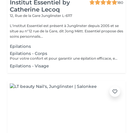
Institut Essentiel by
180
Catherine Lecoq
12, Rue de la Gare
Junglinster L-6117
L'Institut Essentiel est présent à Junglinster depuis 2005 et se
situe au n°12 rue de la Gare, dit Jong Mëtt. Essentiel propose des
soins personnalis...
Epilations
Epilations - Corps
Pour votre confort et pour garantir une épilation efficace, en cas de poils longs, nous vous conseillons de tondre vos poils à 1/2 cm avant votre épilation. Ne pas appliquer de soin hydratant 12 heures avant votre rendez-vous (pour garantir adhérence de la cire) Merci pour votre compréhension.
Epilations - Visage