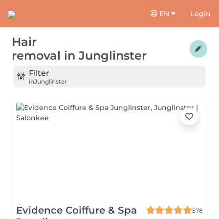
EN
Login
Hair
removal
in
Junglinster
Filter
in
Junglinster
Evidence Coiffure & Spa
578