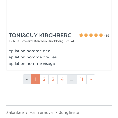
TONI&GUY KIRCHBERG
469
13, Rue Edward steichen
Kirchberg L-2540
epilation homme nez
epilation homme oreilles
epilation homme visage
«
1
2
3
4
...
11
»
Salonkee
Hair removal
Junglinster