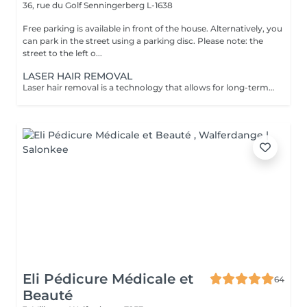
36, rue du Golf
Senningerberg L-1638
Free parking is available in front of the house. Alternatively, you
can park in the street using a parking disc. Please note: the
street to the left o...
LASER HAIR REMOVAL
Laser hair removal is a technology that allows for long-term hair reduction by targeting the hair follicle. The treatment is progressive and requires multiple sessions, as well as maintenance sessions, to achieve optimal results. The treatment areas are divided into: Small areas (upper lip, chin, underarms) Medium areas (half legs, half arms) Full body This treatment is suitable for anyone seeking long-lasting and permanent hair reduction. The indicated durations correspond to the total care time and may vary depending on the areas treated. To ensure your safety and the effectiveness of the treatment: No sun or UV exposure within 4 weeks before the session Self-tanning and tanning accelerators are prohibited Please inform us of any ongoing medical treatments (anti-inflammatory drugs, antibiotics) Hair must not be bleached or removed (wax, tweezers, epilator) within 2 weeks before the session The treatment area must be shaved 24 hours before the session No product or cream should be applied to the treated area on the day of the appointment The treatment is not performed on pregnant or breastfeeding women If these conditions are not met, the session may be postponed or canceled to ensure your safety and the effectiveness of the treatment. If the area is not shaved on the day of the appointment, an additional charge of €20 may apply.
Eli Pédicure Médicale et
64
Beauté