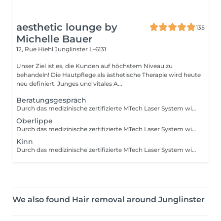
aesthetic lounge by
135
Michelle Bauer
12, Rue Hiehl
Junglinster L-6131
Unser Ziel ist es, die Kunden auf höchstem Niveau zu
behandeln! Die Hautpflege als ästhetische Therapie wird heute
neu definiert. Junges und vitales A...
Beratungsgespräch
Durch das medizinische zertifizierte MTech Laser System wird die effizienteste und schmerzloseste Haarentfernung erreicht, welche es derzeit auf dem Markt gibt. Durch diese High-End-Technologie können alle Haarfarben und Hauttypen zu jeder Jahreszeit behandelt werden. WIE LÄUFT EINE BEHANDLUNG AB? Der Diodenlaser schickt einen stark gebündelten Lichtstrahl, der die oberste Hautschicht ohne Beschädigung durchdringt und vom Melanin in der Haarwurzel absorbiert wird. Dadurch wird die Struktur der Haarwurzel zerstört, die Haare fallen aus und wachsen nicht mehr nach. Weil sich die Haare niemals in der selben Wachstumsphase befinden, sind abhängig von der Haarfarbe und dem Hauttyp, sowie der Hautregion, mehrere Behandlungen erforderlich. Zwischen den einzelnen Sitzungen sollten je nach Region 4 bis 8 Wochen vergehen, damit weitere Haare in die Wachstumsphase kommen. VOR DER BEHANDLUNG - Starke Sonne vermeiden - 4 Wochen nicht harzen, epilieren oder zupfen - ausreichend Feuchtigkeit für die Haut - kein Selbstbräuner - Lichtschutzfaktor verwenden - 1-2 Tage vorher rasieren, die Haarspitze sollte sichtbar sein - keine Medikamenteneinnahme - tragen Sie lockere Kleidung für die Behandlung NACH DER BEHANDLUNG - keine parfümierte Seife oder Duschgel - bei Bedarf Hautstelle leicht kühlen - ausreichend Feuchtigkeit für die Haut - Lichtschutzfaktor verwenden - eine Woche keine Sonne oder Solarium - keine Medikamenteneinnahme - kein zupfen wachsen oder epilieren - kein Peeling
Oberlippe
Durch das medizinische zertifizierte MTech Laser System wird die effizienteste und schmerzloseste Haarentfernung erreicht, welche es derzeit auf dem Markt gibt. Durch diese High-End-Technologie können alle Haarfarben und Hauttypen zu jeder Jahreszeit behandelt werden. WIE LÄUFT EINE BEHANDLUNG AB? Der Diodenlaser schickt einen stark gebündelten Lichtstrahl, der die oberste Hautschicht ohne Beschädigung durchdringt und vom Melanin in der Haarwurzel absorbiert wird. Dadurch wird die Struktur der Haarwurzel zerstört, die Haare fallen aus und wachsen nicht mehr nach. Weil sich die Haare niemals in der selben Wachstumsphase befinden, sind abhängig von der Haarfarbe und dem Hauttyp, sowie der Hautregion, mehrere Behandlungen erforderlich. Zwischen den einzelnen Sitzungen sollten je nach Region 4 bis 8 Wochen vergehen, damit weitere Haare in die Wachstumsphase kommen. VOR DER BEHANDLUNG - Starke Sonne vermeiden - 4 Wochen nicht harzen, epilieren oder zupfen - ausreichend Feuchtigkeit für die Haut - kein Selbstbräuner - Lichtschutzfaktor verwenden - 1-2 Tage vorher rasieren, die Haarspitze sollte sichtbar sein - keine Medikamenteneinnahme - tragen Sie lockere Kleidung für die Behandlung NACH DER BEHANDLUNG - keine parfümierte Seife oder Duschgel - bei Bedarf Hautstelle leicht kühlen - ausreichend Feuchtigkeit für die Haut - Lichtschutzfaktor verwenden - eine Woche keine Sonne oder Solarium - keine Medikamenteneinnahme - kein zupfen wachsen oder epilieren - kein Peeling
Kinn
Durch das medizinische zertifizierte MTech Laser System wird die effizienteste und schmerzloseste Haarentfernung erreicht, welche es derzeit auf dem Markt gibt. Durch diese High-End-Technologie können alle Haarfarben und Hauttypen zu jeder Jahreszeit behandelt werden. WIE LÄUFT EINE BEHANDLUNG AB? Der Diodenlaser schickt einen stark gebündelten Lichtstrahl, der die oberste Hautschicht ohne Beschädigung durchdringt und vom Melanin in der Haarwurzel absorbiert wird. Dadurch wird die Struktur der Haarwurzel zerstört, die Haare fallen aus und wachsen nicht mehr nach. Weil sich die Haare niemals in der selben Wachstumsphase befinden, sind abhängig von der Haarfarbe und dem Hauttyp, sowie der Hautregion, mehrere Behandlungen erforderlich. Zwischen den einzelnen Sitzungen sollten je nach Region 4 bis 8 Wochen vergehen, damit weitere Haare in die Wachstumsphase kommen. VOR DER BEHANDLUNG - Starke Sonne vermeiden - 4 Wochen nicht harzen, epilieren oder zupfen - ausreichend Feuchtigkeit für die Haut - kein Selbstbräuner - Lichtschutzfaktor verwenden - 1-2 Tage vorher rasieren, die Haarspitze sollte sichtbar sein - keine Medikamenteneinnahme - tragen Sie lockere Kleidung für die Behandlung NACH DER BEHANDLUNG - keine parfümierte Seife oder Duschgel - bei Bedarf Hautstelle leicht kühlen - ausreichend Feuchtigkeit für die Haut - Lichtschutzfaktor verwenden - eine Woche keine Sonne oder Solarium - keine Medikamenteneinnahme - kein zupfen wachsen oder epilieren - kein Peeling
We also found Hair removal around Junglinster