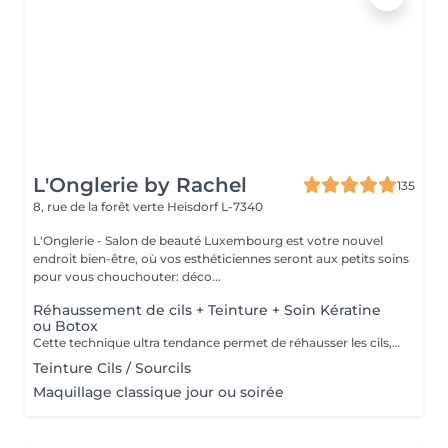
L'Onglerie by Rachel
135
8, rue de la forêt verte
Heisdorf L-7340
L'Onglerie - Salon de beauté Luxembourg est votre nouvel
endroit bien-être, où vos esthéticiennes seront aux petits soins
pour vous chouchouter: déco...
Réhaussement de cils + Teinture + Soin Kératine
ou Botox
Cette technique ultra tendance permet de réhausser les cils, et leur apporter une courbure naturelle digne d'un mascara Découvrez le réhaussement de cils classique, soin Kératine ou combiné au soin Lash Botox: le Must Have du moment. C'est un soin réparateur pour les cils à base de kératine, panthénol et vitamines pour fortifier les cils endommagés ou fragiles, les nourrir, les hydrater et booster leur croissance. La formule du traitement est réalisée spécialement pour les cils, inoffensif pour les yeux, à base de : Vitamine E, pour rajeunir, restaurer et activer la pousse des cils. Panthénol : pour restaurer la structure du poil abimé, il enrobe chaque cil d'une pellicule qui lui ajoute volume, le nourrit, l'hydrate et stimule la pousse. Huile d'argan: hydrate, nourrit et régénère les cils, les fait briller. Kératine: remplit la structure et remplit les zones abîmées des cils. Recrée la couche de kératine naturelle. Collagène: referme les couches supérieures des cils, les rend plus flexibles, et doux. Acide Hyaluronique: restaure et hydrate les cils, empêche la perte d'humidité. Le traitement entraîne une pousse des cils, 40 % de volume en plus après le traitement soin, la teinture noire dure jusqu'à huit semaines, et l'effet du soin dure environ 2 mois. Il est possible de faire ce traitement tous les 2 à 3 mois, le résultat va s'ajouter, et les cils n'en seront que plus beaux, et en bonne santé.
Teinture Cils / Sourcils
Maquillage classique jour ou soirée