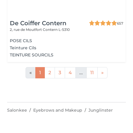
De Coiffer Contern
657
2, rue de Moutfort
Contern L-5310
POSE CILS
Teinture Cils
TEINTURE SOURCILS
«
1
2
3
4
...
11
»
Salonkee
Eyebrows and Makeup
Junglinster