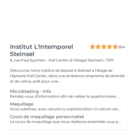
Institut L'Intemporel
284
Steinsel
6, rue Paul Eyschen - Pall Center (à l’étage)
Steinsel L-7317
Découvrez notre institut de beauté à Steinsel à l'étage de
l'épicerie Pall Center, dans une ambiance empreinte de sérénité
et de calme, prêt pour une ...
Microblading - Info
Rendez-vous d'information afin de valider le questionnaire médical et les contre-indications, validation de la couleur et de la forme des sourcils, réponses aux éventuelles interrogations. L'acompte sera restitué entièrement lors de votre venue, si vous n'annulez pas il sera conservé.
Maquillage
Vous sublimez, avec naturel ou sophistication Un sérum est appliqué avant le maquillage afin de fixer celui ci Possibilité d'ajouter avant le maquillage de la radio fréquence qui va lisser et défatiguer vos traits pour un rendu encore plus lumineux
Cours de maquillage personnalisé
Le cours de maquillage que nous réalisons ensemble vous permet d'apprendre à réaliser un maquillage complet, naturel ou plus sophistiqué au gré de vos envies et de votre style. Nous essayerons de répondre à toutes vos questions et partagerons nos petits tips de pro ;-)