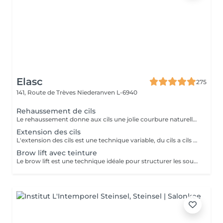
Elasc
275
141, Route de Trèves
Niederanven L-6940
Rehaussement de cils
Le rehaussement donne aux cils une jolie courbure naturelle afin d'ouvrir le regard. La kératine apporte aux cils résistance, solidité et vitalité. Misencil est une gamme de produits spécifique pour le contour de l'oeil. Tenue : environ 5 semaines.
Extension des cils
L'extension des cils est une technique variable, du cils a cils pour un effect très discret. Le 2D un effect naturel mais plus dense et le 3D va donner un effect volume. Nous proposons après chaque pose complète au deuxième rendez-vous de faire un remplissage par contre a votre troisième passage de faire une dépose suivi d'une pose complète afin de ne pas abîmer vos cils et d'avoir toujours un résultat parfait. Pour celle encore hésitante ou ayant peur d'être allergique on vous propose de réserver un entretien préalable afin d'en discuter ensemble et de vous mettre quel que cils pour que vous puissiez voir comment vous réagissez.
Brow lift avec teinture
Le brow lift est une technique idéale pour structurer les sourcils ainsi que pour les rendre plus volumineux. Tenue : environ 5 semaines.