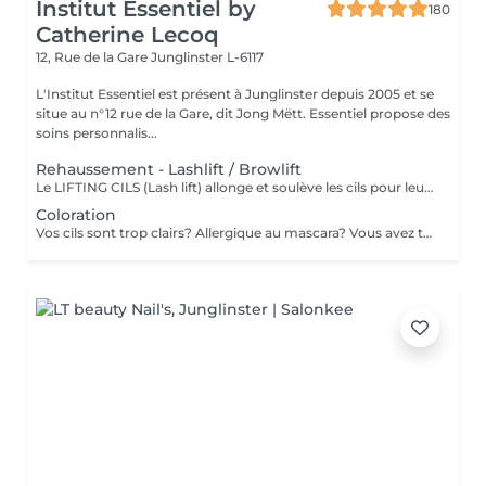
Institut Essentiel by
180
Catherine Lecoq
12, Rue de la Gare
Junglinster L-6117
L'Institut Essentiel est présent à Junglinster depuis 2005 et se
situe au n°12 rue de la Gare, dit Jong Mëtt. Essentiel propose des
soins personnalis...
Rehaussement - Lashlift / Browlift
Le LIFTING CILS (Lash lift) allonge et soulève les cils pour leur donner un "effet mascara". Cela rajeunit et ouvre le regard. Convient également aux cils courts. Important: déconseillé pendant la grossesse. Retirer les lentilles avant l'intervention! Le LIFTING SOURCILS (Brow lift) dresse les poils et épaissit ainsi les sourcils. Cela permet de redéfinir la ligne des sourcils. Effet anti-âge garantit! Tenue du lifting (4-6 semaines) sans entretien
Coloration
Vos cils sont trop clairs? Allergique au mascara? Vous avez teint vos cheveux et vos sourcils sont trop clairs? Donnez de l'intensité à votre regard et adaptez la couleur selon votre look. Un masque hydratant et un massage relaxant vous sera propser pendant la pose de la couleur. Un petit moment de détente à ne pas rater. Tenue de la couleur 3-4 semaines