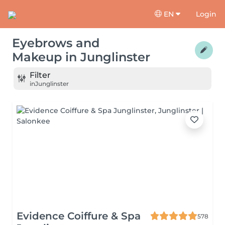
EN
Login
Eyebrows and
Makeup
in
Junglinster
Filter
in
Junglinster
Evidence Coiffure & Spa
578