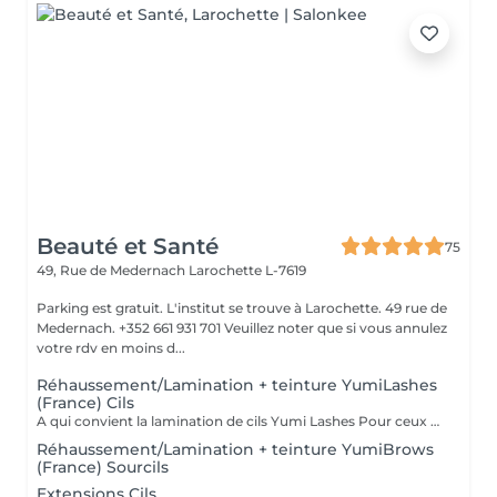
Beauté et Santé
75
49, Rue de Medernach
Larochette L-7619
Parking est gratuit. L'institut se trouve à Larochette. 49 rue de
Medernach. +352 661 931 701 Veuillez noter que si vous annulez
votre rdv en moins d...
Réhaussement/Lamination + teinture YumiLashes
(France) Cils
A qui convient la lamination de cils Yumi Lashes Pour ceux qui ont: - cils courts - cils poussant droits - cils poussant vers le bas - cils clairs - avec absence de paupière - avec paupière supérieure débordante - avec des paupières « affaissées » liées à l'âge - mener une vie active - gagner du temps - ceux qui partent en vacances, en voyage Vous obtenez des cils brillants avec une belle courbe. Un peu de magie et voila
Réhaussement/Lamination + teinture YumiBrows
(France) Sourcils
Extensions Cils