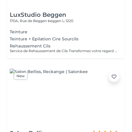
LuxStudio Beggen
170A, Rue de Beggen
beggen L-1220
Teinture
Teinture + Epilation Cire Sourcils
Rehaussement Cils
Service de Rehaussement de Cils Transformez votre regard avec notre service de rehaussement de cils, disponible avec ou sans teinture. Notre technique avancée inclut : - *Courbure Durable* : Nous sublimons vos cils naturels en leur apportant une courbure élégante et durable. - *Option avec Teinture* : Pour un effet encore plus spectaculaire, ajoutez de la couleur à vos cils, vous libérant ainsi de l'utilisation quotidienne de mascara. - *Hydratation Incluse* : Nos traitements incluent une hydratation profonde, garantissant des cils sains et forts. ### Entretien Pour maintenir l'effet souhaité et éviter d'endommager vos cils, nous recommandons de refaire le traitement toutes les 4 à 6 semaines. Ainsi, vous assurez un regard toujours éblouissant tout en préservant la santé de vos cils. Prenez rendez-vous dès aujourd'hui et sublimez la beauté naturelle de vos yeux !
New