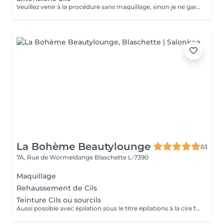
Veuillez venir à la procédure sans maquillage, sinon je ne garantis pas la qualité La correction chaque 2-3 semaines, avec 50-70% cils restant / De nouvelles extensions de cils en 4 à 7 semaines. Recommandations: 1. Durant les premières 24 h après la procédure éviter le contacte directe avec du l'eau. 2. Ne pas frotter ou toucher les cils avec les mains. Ne pas dormir le visage contre l'oreiller. Si l'il pique toucher juste la paupière mobile. 3. Durant 2 jours n'est pas recommandé a fréquenter le sauna, solarium, piscine. 4. Se laver uniquement avec des produits qui ne contient pas du huile. Autour des yeux est mieux de laver avec du l'eau au savon et bourgeon de cotton. 5. N'utiliser pas le mascara. 6. Enlever uniquement chez le Master. Ne pas tirer. 8. Brosser les cils avec une brosse dédier pour ça matin et soir.
La Bohème Beautylounge
63
7A, Rue de Wormeldange
Blaschette L-7390
Maquillage
Rehaussement de Cils
Teinture Cils ou sourcils
Aussi possible avec épilation sous le titre épilations à la cire femme