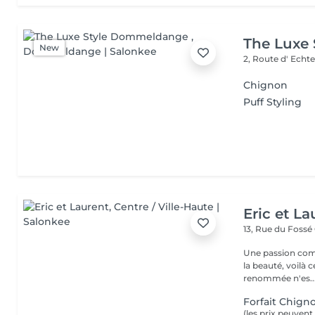
The Luxe
New
2, Route d' Echt
Chignon
Puff Styling
Eric et La
13, Rue du Fossé
Une passion com
la beauté, voilà 
renommée n'es..
Forfait Chigno
(les prix peuvent