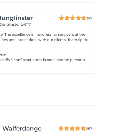
Junglinster
187
e
Junglinster L-6117
ns and interactions with our clients. Team Spirit:
mme
* Tarifs à titre indicatifs à confirmer après la consultation personnalisée établit auprès de votre coiffeur/stylist/spécialiste * La direction se réserve le droit dapporter des modifications pour le bon fonctionnement du salon
a Walferdange
257