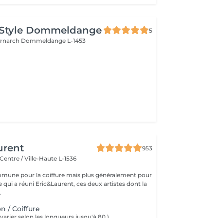
 Style Dommeldange
5
ernarch
Dommeldange L-1453
urent
953
Centre / Ville-Haute L-1536
mune pour la coiffure mais plus généralement pour
ce qui a réuni Eric&Laurent, ces deux artistes dont la
.
n / Coiffure
 varier selon les longueurs jusqu'à 80 )