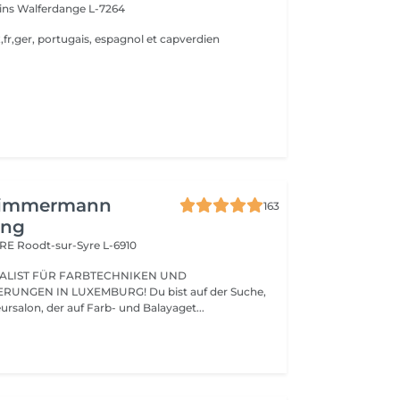
ins
Walferdange L-7264
,fr,ger, portugais, espagnol et capverdien
Zimmermann
163
ing
ARE
Roodt-sur-Syre L-6910
ALIST FÜR FARBTECHNIKEN UND
UNGEN IN LUXEMBURG! Du bist auf der Suche,
nach einem Friseursalon, der auf Farb- und Balayaget...