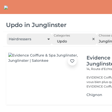
Updo
in
Junglinster
Categories
Choose a
Hairdressers
Updo
Junglin
Evidence 
Junglinst
14, Route d‘Ech
EVIDENCE Coiffure 
vous bien plus qu'
EVIDENCE Coiffu.
Chignon