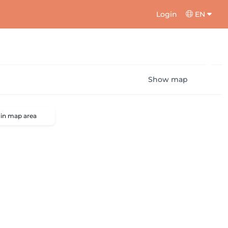
Login
EN
Show map
 in map area