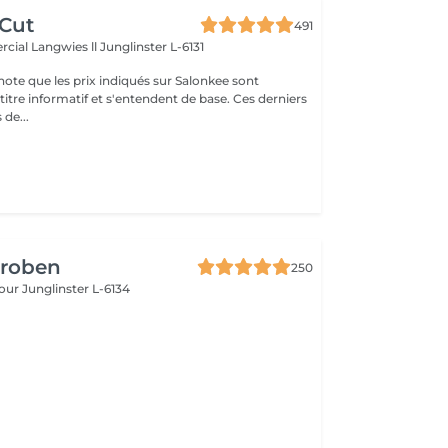
 Cut
491
cial Langwies ll
Junglinster L-6131
note que les prix indiqués sur Salonkee sont
tre informatif et s'entendent de base. Ces derniers
 de...
Groben
250
bour
Junglinster L-6134