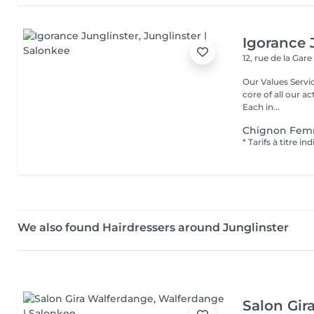
Igorance 
12, rue de la Gar
Our Values Service: The excellence in hairdressing service is at the
core of all our actio
Each in...
Chignon Fe
We also found Hairdressers around Junglinster
Salon Gir