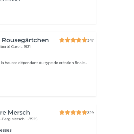
r Rousegärtchen
347
Liberté
Gare L-1931
Prix peut varier à la hausse dépendant du type de création finalement réalisée.
re Mersch
329
r-Berg
Mersch L-7525
resses