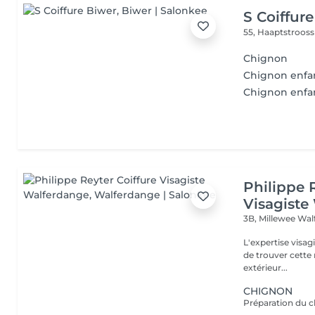
S Coiffur
55, Haaptstroos
Chignon
Chignon enfa
Chignon enf
Philippe 
Visagiste
3B, Millewee
Wal
L'expertise visa
de trouver cette r
extérieur...
CHIGNON
Préparation du c