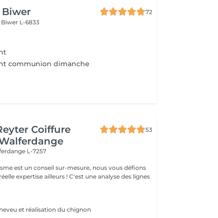
e Biwer
72
s
Biwer L-6833
nt
ant communion dimanche
Reyter Coiffure
53
 Walferdange
ferdange L-7257
gisme est un conseil sur-mesure, nous vous défions
éelle expertise ailleurs ! C'est une analyse des lignes
heveu et réalisation du chignon