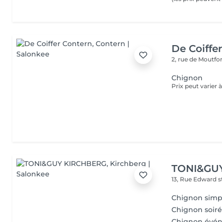
De Coiffe
2, rue de Moutfo
Chignon
TONI&GU
13, Rue Edward 
Chignon simp
Chignon soir
Chignon évén