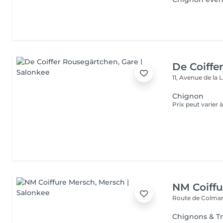
De Coiffe
11, Avenue de la 
Chignon
NM Coiffu
Route de Colma
Chignons & T