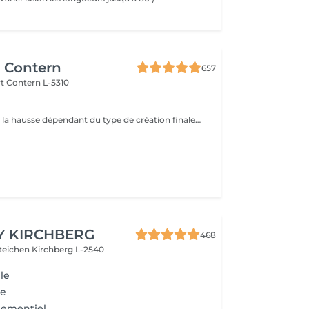
r Contern
657
rt
Contern L-5310
Prix peut varier à la hausse dépendant du type de création finalement réalisée.
Y KIRCHBERG
468
steichen
Kirchberg L-2540
le
ée
ementiel