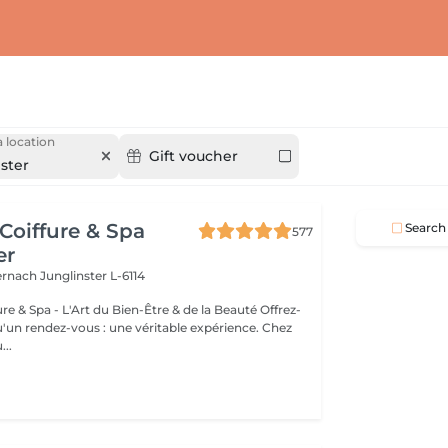
 location
Gift voucher
ster
Coiffure & Spa
Search
577
er
ternach
Junglinster L-6114
& Spa - L'Art du Bien-Être & de la Beauté Offrez-
un rendez-vous : une véritable expérience. Chez
..