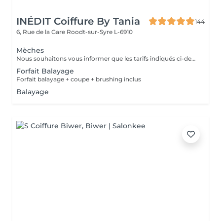
INÉDIT Coiffure By Tania
144
6, Rue de la Gare
Roodt-sur-Syre L-6910
Mèches
Nous souhaitons vous informer que les tarifs indiqués ci-dessus sont les tarifs de base et à titre informatif uniquement. Il est important de noter que le coût de votre prestation peut varier en fonction de différents facteurs tels que la masse de vos cheveux, la technique utilisée, la quantité de produits nécessaires et la durée de la prestation. Chez notre salon, nous offrons un service personnalisé pour chaque cliente, ce qui signifie que les tarifs peuvent être ajustés en fonction de vos besoins spécifiques. Afin d'obtenir un devis plus précis, nous vous invitons à vous rendre au salon pour une consultation. Notre équipe d'experts sera en mesure d'évaluer vos besoins et de vous fournir un devis approximatif en fonction de vos préférences. Veuillez noter que les tarifs ne sont pas fixes et peuvent varier en fonction des services supplémentaires que vous souhaitez inclure dans votre prestation, tels que la patine, le brushing, la coupe, et tout autre traitement supplémentaire. Nous tenons à offrir une expérience sur mesure à nos clientes et à garantir la satisfaction de chacune d'entre vous. Pour toute question ou demande de renseignements complémentaires, n'hésitez pas à nous contacter. Nous serons ravis de vous aider. Merci de votre compréhension et nous avons hâte de vous accueillir dans notre salon. Cordialement, L'équipe du salon.
Forfait Balayage
Forfait balayage + coupe + brushing inclus
Balayage