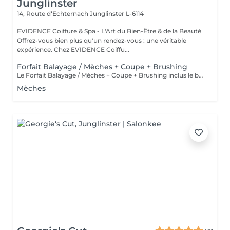
Junglinster
14, Route d‘Echternach
Junglinster L-6114
EVIDENCE Coiffure & Spa - L'Art du Bien-Être & de la Beauté
Offrez-vous bien plus qu'un rendez-vous : une véritable
expérience. Chez EVIDENCE Coiffu...
Forfait Balayage / Mèches + Coupe + Brushing
Le Forfait Balayage / Mèches + Coupe + Brushing inclus le balayage, le traitement, la coupe, le brushing, le shampoing et le soin. Le prix pourra varier en fonction de la longueur des cheveux. Pour tout renseignement complémentaire, n'hésitez pas à nous appeler.
Mèches