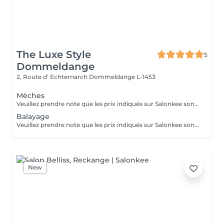
The Luxe Style
5
Dommeldange
2, Route d' Echternarch
Dommeldange L-1453
Mèches
Veuillez prendre note que les prix indiqués sur Salonkee sont communiqués à titre informatif et s'entendent de base. Ces derniers sont susceptibles de varier selon le diagnostic réalisé à votre arrivée au salon et l'expertise du professionnel à qui vous confiez votre beauté. Dans tous les cas, un devis précis vous sera proposé et toutes réalisations de prestations seront effectuées avec votre accord. Un grand merci d'avance pour votre compréhension. Au plaisir de vous recevoir très vite.
Balayage
Veuillez prendre note que les prix indiqués sur Salonkee sont communiqués à titre informatif et s'entendent de base. Ces derniers sont susceptibles de varier selon le diagnostic réalisé à votre arrivée au salon et l'expertise du professionnel à qui vous confiez votre beauté. Dans tous les cas, un devis précis vous sera proposé et toutes réalisations de prestations seront effectuées avec votre accord. Un grand merci d'avance pour votre compréhension. Au plaisir de vous recevoir très vite.
New