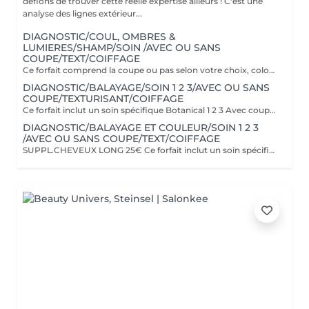
défions de trouver cette réelle expertise ailleurs ! C'est une
analyse des lignes extérieur...
DIAGNOSTIC/COUL, OMBRES &
LUMIERES/SHAMP/SOIN /AVEC OU SANS
COUPE/TEXT/COIFFAGE
Ce forfait comprend la coupe ou pas selon votre choix, coloration sur toute la tête et ombres & lumières (effet soleil) Il comprend le soin Botanical 1 2 3 spécifique à la couleur.
DIAGNOSTIC/BALAYAGE/SOIN 1 2 3/AVEC OU SANS
COUPE/TEXTURISANT/COIFFAGE
Ce forfait inclut un soin spécifique Botanical 1 2 3 Avec coupe ou sans la coupe selon votre choix
DIAGNOSTIC/BALAYAGE ET COULEUR/SOIN 1 2 3
/AVEC OU SANS COUPE/TEXT/COIFFAGE
SUPPL.CHEVEUX LONG 25€ Ce forfait inclut un soin spécifique Botanical 1 2 3 Avec coupe ou sans la coupe selon votre choix