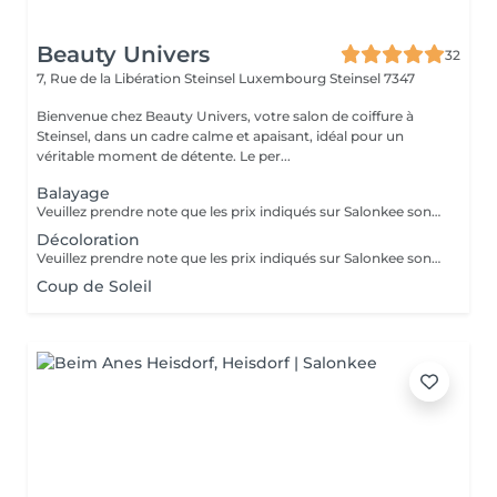
Beauty Univers
32
7, Rue de la Libération Steinsel Luxembourg
Steinsel 7347
Bienvenue chez Beauty Univers, votre salon de coiffure à
Steinsel, dans un cadre calme et apaisant, idéal pour un
véritable moment de détente. Le per...
Balayage
Veuillez prendre note que les prix indiqués sur Salonkee sont communiqués à titre informatif et s'entendent de base. Ces derniers sont susceptibles de varier selon le diagnostic réalisé à votre arrivée au salon et l'expertise du professionnel à qui vous confiez votre beauté. Dans tous les cas, un devis précis vous sera proposé et toutes réalisations de prestations seront effectuées avec votre accord. Un grand merci d'avance pour votre compréhension. Au plaisir de vous revoir très vite.
Décoloration
Veuillez prendre note que les prix indiqués sur Salonkee sont communiqués à titre informatif et s'entendent de base. Ces derniers sont susceptibles de varier selon le diagnostic réalisé à votre arrivée au salon et l'expertise du professionnel à qui vous confiez votre beauté. Dans tous les cas, un devis précis vous sera proposé et toutes réalisations de prestations seront effectuées avec votre accord. Un grand merci d'avance pour votre compréhension. Au plaisir de vous revoir très vite.
Coup de Soleil