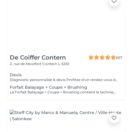
De Coiffer Contern
657
2, rue de Moutfort
Contern L-5310
Devis
Diagnostic personnalisé & devis Profitez d'un rendez-vous dédié pour échanger sur votre projet, recevoir des conseils personnalisés et obtenir un devis sur mesure. Le montant du rendez-vous sera déduit lors de la réalisation de votre prestation.
Forfait Balayage + Coupe + Brushing
Le Forfait Balayage + Coupe + Brushing contient la technique Balayage, un coulage (pour donner le bon reflet au Balayage), Olaplex, une Coupe et un Brushing. Dépendant de la quantité de produit utilisée ou de la longueur des cheveux, le prix peut varier. En cas de questions veuillez appeler au +352 26 35 02 89.