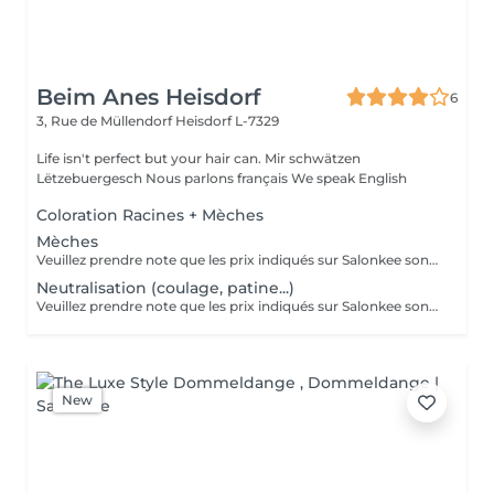
Beim Anes Heisdorf
6
3, Rue de Müllendorf
Heisdorf L-7329
Life isn't perfect but your hair can. Mir schwätzen
Lëtzebuergesch Nous parlons français We speak English
Coloration Racines + Mèches
Mèches
Veuillez prendre note que les prix indiqués sur Salonkee sont communiqués à titre informatif et s'entendent de base. Ces derniers sont susceptibles de varier selon le diagnostic réalisé à votre arrivée au salon et l'expertise du professionnel à qui vous confiez votre beauté. Dans tous les cas, un devis précis vous sera proposé et toutes réalisations de prestations seront effectuées avec votre accord. Un grand merci d'avance pour votre compréhension. Au plaisir de vous recevoir très vite.
Neutralisation (coulage, patine...)
Veuillez prendre note que les prix indiqués sur Salonkee sont communiqués à titre informatif et s'entendent de base. Ces derniers sont susceptibles de varier selon le diagnostic réalisé à votre arrivée au salon et l'expertise du professionnel à qui vous confiez votre beauté. Dans tous les cas, un devis précis vous sera proposé et toutes réalisations de prestations seront effectuées avec votre accord. Un grand merci d'avance pour votre compréhension. Au plaisir de vous recevoir très vite.
New