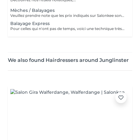
Mèches / Balayages
Veuillez prendre note que les prix indiqués sur Salonkee sont communiqués à titre informatif et s'entendent de base. Ces derniers sont susceptibles de varier selon le diagnostic réalisé à votre arrivée au salon et l'expertise du professionnel à qui vous confiez votre beauté. Dans tous les cas, un devis précis vous sera proposé et toutes réalisations de prestations seront effectuées avec votre accord. Un grand merci d'avance pour votre compréhension. Au plaisir de vous recevoir très vite.
Balayage Express
Pour celles qui n'ont pas de temps, voici une technique très intéressante. Elle se pratique sur les bordures, ainsi que des deux côtés de la raie, et au vertex. Nous gagnons plus ou moins 1 heure par rapport à un balayage classique
We also found Hairdressers around Junglinster