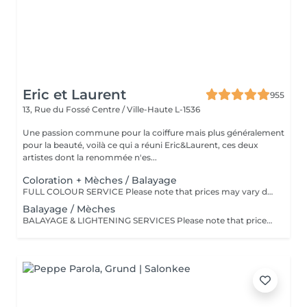
Eric et Laurent
955
13, Rue du Fossé
Centre / Ville-Haute L-1536
Une passion commune pour la coiffure mais plus généralement
pour la beauté, voilà ce qui a réuni Eric&Laurent, ces deux
artistes dont la renommée n'es...
Coloration + Mèches / Balayage
FULL COLOUR SERVICE Please note that prices may vary depending on hair length, hair density, additional product usage, and the complexity of the service. COLOR.ME by KEVIN.MURPHY Experience a luxurious colour service powered by COLOR.ME by KEVIN.MURPHY, a high-performance colour range designed to deliver exceptional results while respecting the integrity of the hair. Benefits: Ammonia-free, PPD-free, and paraben-free formula Enriched with Honey, Shea Butter, and Pomegranate for enhanced care and shine Provides up to 100% grey hair coverage Delivers rich, vibrant, and long-lasting colour results Leaves the hair soft, healthy, and radiant Cruelty-free and ethically developed A premium colouring experience that combines beautiful colour performance with advanced hair care technology.
Balayage / Mèches
BALAYAGE & LIGHTENING SERVICES Please note that prices may vary depending on hair length, hair density, the amount of product required, and the complexity of the service. TAILORED LIGHT & DIMENSION Enhance your hair with our bespoke balayage and lightening techniques, designed to bring brightness, depth, and dimension to your look. Each service is carefully customised to enhance your natural colour and create a harmonious, luminous result that is perfectly tailored to your style and features.