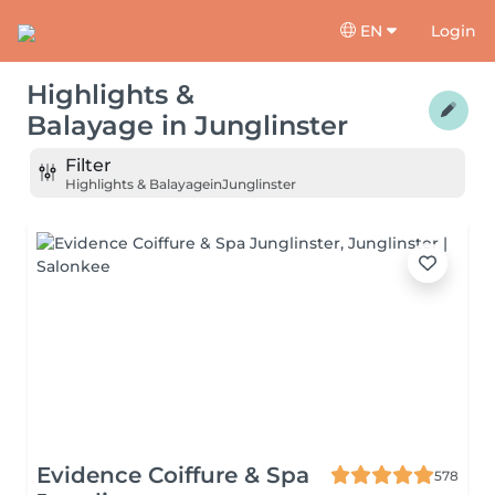
EN
Login
Highlights &
Balayage
in
Junglinster
Filter
Highlights & Balayage
in
Junglinster
Evidence Coiffure & Spa
578