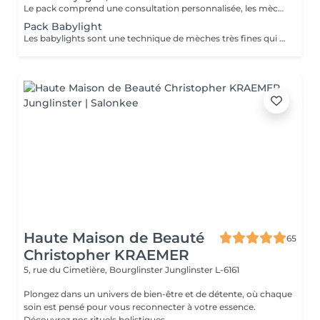
Le pack comprend une consultation personnalisée, les mèches avec les produits LOREAL PROFESSIONNEL, shampooing et conditionneur spécifiques REDKEN, le séchage et les produits de styling REDKEN. Option Coupe : la coupe IGORANCE, ( finition sur cheveux sec), le séchage et les produits de styling REDKEN. * Tarifs à titre indicatifs à confirmer après la consultation personnalisée établit auprès de votre coiffeur/stylist/spécialiste * La direction se réserve le droit d’apporter des modifications pour le bon fonctionnement du salon
Pack Babylight
Les babylights sont une technique de mèches très fines qui donne un résultat lumineux. Le pack comprend une consultation personnalisée, des babylights avec les produits LOREAL PROFESSIONNEL, shampooing et conditionneur spécifiques REDKEN, le séchage et les produits de styling REDKEN Option Coupe : la coupe IGORANCE, ( finition sur cheveux sec), le séchage et les produits de styling REDKEN. * Tarifs à titre indicatifs à confirmer après la consultation personnalisée établit auprès de votre coiffeur/stylist/spécialiste * La direction se réserve le droit d’apporter des modifications pour le bon fonctionnement du salon
Haute Maison de Beauté
65
Christopher KRAEMER
5, rue du Cimetière, Bourglinster
Junglinster L-6161
Plongez dans un univers de bien-être et de détente, où chaque
soin est pensé pour vous reconnecter à votre essence.
Découvrez nos rituels holistiques,...