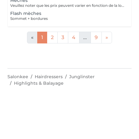
Mèches
Veuillez noter que les prix peuvent varier en fonction de la longueur des cheveux.
Flash mèches
Sommet + bordures
«
1
2
3
4
...
9
»
Salonkee
Hairdressers
Junglinster
Highlights & Balayage