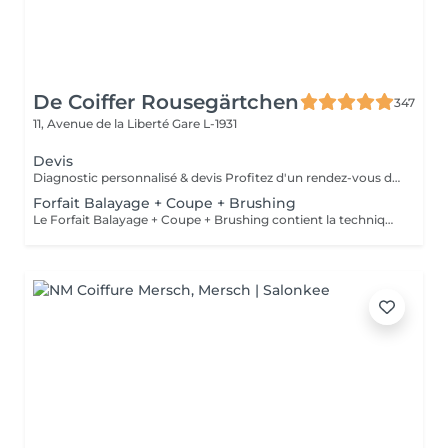
De Coiffer Rousegärtchen
347
11, Avenue de la Liberté
Gare L-1931
Devis
Diagnostic personnalisé & devis Profitez d'un rendez-vous dédié pour échanger sur votre projet, recevoir des conseils personnalisés et obtenir un devis sur mesure. Le montant du rendez-vous sera déduit lors de la réalisation de votre prestation.
Forfait Balayage + Coupe + Brushing
Le Forfait Balayage + Coupe + Brushing contient la technique Balayage, un coulage (pour donner le bon reflet au Balayage), Olaplex, une Coupe et un Brushing. Dépendant de la quantité de produit utilisée ou de la longueur des cheveux, le prix peut varier. En cas de questions veuillez appeler au +352 26 35 02 89.