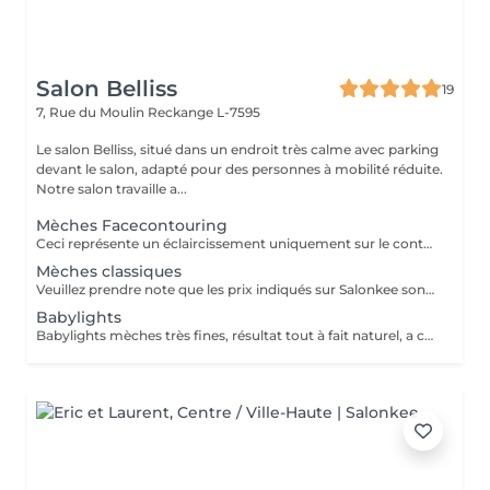
Salon Belliss
19
7, Rue du Moulin
Reckange L-7595
Le salon Belliss, situé dans un endroit très calme avec parking
devant le salon, adapté pour des personnes à mobilité réduite.
Notre salon travaille a...
Mèches Facecontouring
Ceci représente un éclaircissement uniquement sur le contour du visage. Si nécessaire, le gloss ou la patine doit être ajouté!
Mèches classiques
Veuillez prendre note que les prix indiqués sur Salonkee sont communiqués à titre informatif et s'entendent de base. Ces derniers sont susceptibles de varier selon le diagnostic réalisé à votre arrivée au salon et l'expertise du professionnel à qui vous confiez votre beauté. Dans tous les cas, un devis précis vous sera proposé et toutes réalisations de prestations seront effectuées avec votre accord. Un grand merci d'avance pour votre compréhension. Au plaisir de vous recevoir très vite.
Babylights
Babylights mèches très fines, résultat tout à fait naturel, a cela faut encore ajouter la patine, le traitement et le brushing.