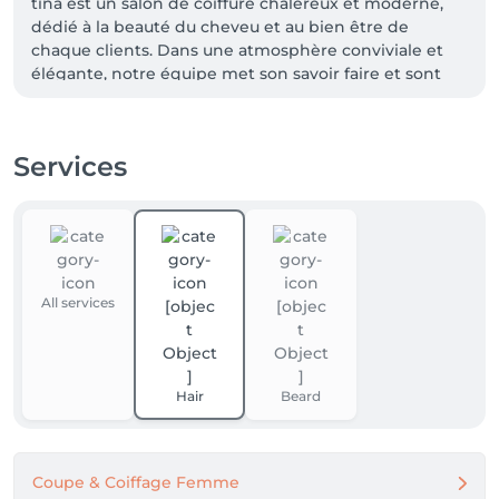
tina est un salon de coiffure chalereux et moderne, 
dédié à la beauté du cheveu et au bien être de 
chaque clients. Dans une atmosphère conviviale et 
élégante, notre équipe met son savoir faire et sont 
sens artistique au service de votre style pour créer 
des coiffures personnalisées, adaptées à votre 
personnalité et vos envie .

Services
Grâce à une écoute attentive et à une expertise 
professionnelle, chaque visite devient un moment 
de détente .

Que vous souhaitiez un look naturel, une coupe 
tendance ou une coloration audacieuse, création de 
coiffure tina vous accompagne pour révéler votre 
All services
beauté

Parking gratuit 
Hair
Beard
Coupe & Coiffage Femme