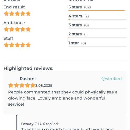
End result
5
stars
(82)
4
stars
(2)
Ambiance
3
stars
(0)
2
stars
(1)
Staff
1
star
(0)
Highlighted reviews:
Rashmi
Verified
3.08.2025
People commented that they could physically see a
glowing face. Lovely ambience and wonderful
service!
Beauty Z LUX
replied
:
Thank you so much for your kind words and