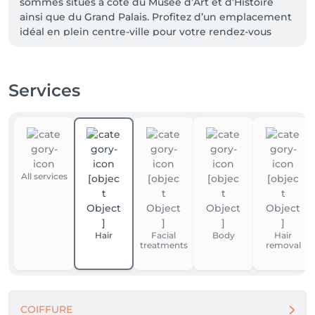
sommes situés à côté du Musée d’Art et d’Histoire 
ainsi que du Grand Palais. Profitez d’un emplacement 
idéal en plein centre-ville pour votre rendez-vous 
beauté !”
Services
All services
Hair
Facial
Body
Hair
treatments
removal
COIFFURE