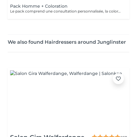
Pack Homme + Coloration
Le pack comprend une consultation personnalisée, la coloration avec les produits LOREAL PROFESSIONNEL , shampooing et conditionneur spécifiques REDKEN , la coupe IGORANCE ( finitions sur cheveux secs) , les produits de styling REDKEN * Tarifs à titre indicatifs à confirmer après la consultation personnalisée établit auprès de votre coiffeur/stylist/spécialiste * La direction se réserve le droit d’apporter des modifications pour le bon fonctionnement du salon
We also found Hairdressers around Junglinster