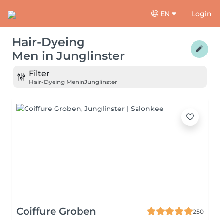
EN
Login
Hair-Dyeing
Men
in
Junglinster
Filter
Hair-Dyeing Men
in
Junglinster
Coiffure Groben
250