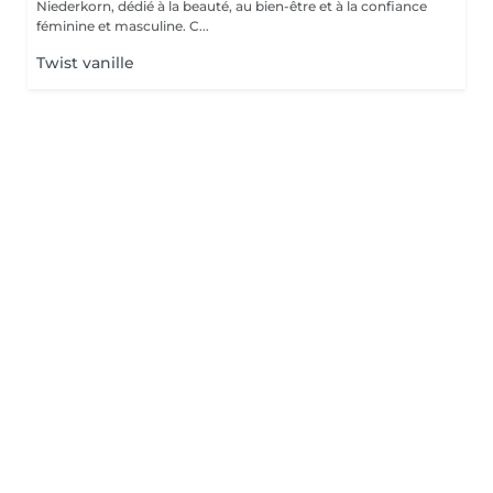
Niederkorn, dédié à la beauté, au bien-être et à la confiance
féminine et masculine. C...
Twist vanille