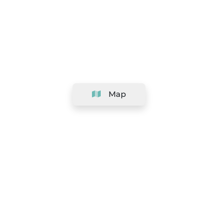
Map
Company
Support
Team
&
Careers
Information for salons