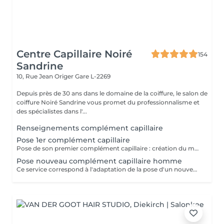
Centre Capillaire Noiré
154
Sandrine
10, Rue Jean Origer
Gare L-2269
Depuis près de 30 ans dans le domaine de la coiffure, le salon de
coiffure Noiré Sandrine vous promet du professionnalisme et
des spécialistes dans l'...
Renseignements complément capillaire
Pose 1er complément capillaire
Pose de son premier complément capillaire : création du moule de la tête, adaptation sur-mesure du complément et pose du complément. Si nécessaire il faut également réserver le service "coupe nouveau complément" pour effectuer la coupe des cheveux.
Pose nouveau complément capillaire homme
Ce service correspond à l'adaptation de la pose d'un nouveau complément capillaire (pour un client étant déjà porteur et disposant d'un module de sa tête), sans le prix de la prothèse. Il est également nécessaire de reserver la coupe de celui-ci -> "coupe nouveau complément"