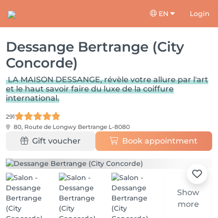
EN
Login
Dessange Bertrange (City
Concorde)
LA MAISON DESSANGE, révèle votre allure par l'art
et le haut savoir faire du luxe de la coiffure
international.
291
80, Route de Longwy
Bertrange L-8080
Gift voucher
Book appointment
Show
more