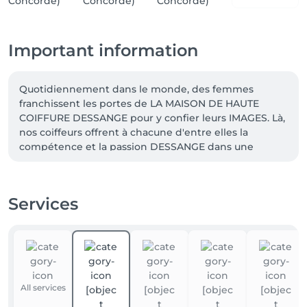
Important information
Quotidiennement dans le monde, des femmes 
franchissent les portes de LA MAISON DE HAUTE 
COIFFURE DESSANGE pour y confier leurs IMAGES. Là, 
nos coiffeurs offrent à chacune d'entre elles la 
compétence et la passion DESSANGE dans une 
optique de perfection.

Aujourd'hui, nos espaces beautés de coiffure vous 
Services
font vivre une expérience unique portée par 
l'excellence et la créativité.

Nos coiffeurs vous proposent d'entrer dans l'univers 
de l'élégance et du glamour, avec des services 
personnalisés pour composer avec votre style et 
All services
révéler votre allure: coiffure, spa du cheveu, soin et 
maquillage, manucurie...
