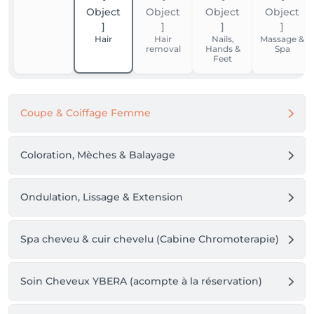
Trouvez LA MAISON DE BEAUTE DESSANGE le plus 
Hair
Hair
Nails,
Massage &
proche de chez vous et poussez les portes de 
removal
Hands &
Spa
l'enchantement !

Feet
TVA : LU12583477
Coupe & Coiffage Femme
Coloration, Mèches & Balayage
Ondulation, Lissage & Extension
Spa cheveu & cuir chevelu (Cabine Chromoterapie)
Soin Cheveux YBERA (acompte à la réservation)