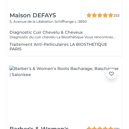
Maison DEFAYS
253
5, Avenue de la Libération
Schifflange L-3850
Diagnostic Cuir Chevelu & Cheveux
Diagnostic du cuir chevelu La Biosthétique Vous rencontrez des problèmes au niveau du cuir chevelu ? Cheveux gras, pellicules, démangeaisons ou sécheresse cutanée ? Profitez de notre diagnostic professionnel du cuir chevelu pour identifier les causes et trouver des solutions adaptées à vos besoins. Grâce à une analyse précise, nous vous proposons des recommandations personnalisées pour retrouver un cuir chevelu sain et équilibré. N'hésitez pas à réserver votre rendez-vous dès maintenant
Traitement Anti-Pelliculaires LA BIOSTHETIQUE
PARIS