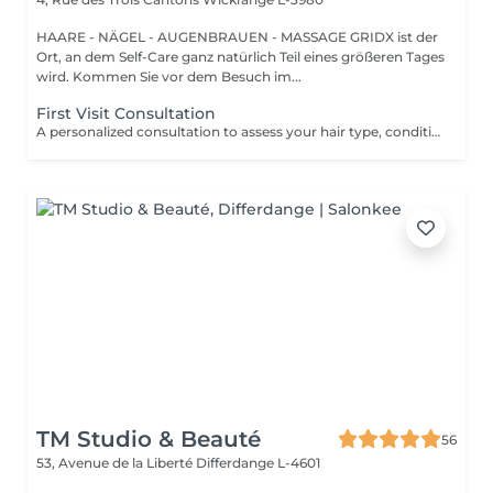
HAARE - NÄGEL - AUGENBRAUEN - MASSAGE GRIDX ist der
Ort, an dem Self-Care ganz natürlich Teil eines größeren Tages
wird. Kommen Sie vor dem Besuch im...
First Visit Consultation
A personalized consultation to assess your hair type, condition, and goals helping us recommend the perfect treatments, color, or cut to suit your style and lifestyle.
TM Studio & Beauté
56
53, Avenue de la Liberté
Differdange L-4601