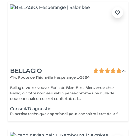
BELLAGIO
26
414, Route de Thionville
Hesperange L-5884
Bellagio Votre Nouvel Écrin de Bien-Être. Bienvenue chez
Bellagio, votre nouveau salon pensé comme une bulle de
douceur chaleureuse et confortable. I...
Conseil/Diagnostic
Expertise technique approfondi pour connaitre l'état de la fibre capillaire et diagnostic il vous aide à choisir une coupe et coiffage adapté à votre morphologie. Nous travaillons exclusivement avec un produit breveté de coloration permanente professionnelle sans ammoniaque, enrichie en caviar et en kératine. Elle offre des résultats intenses, homogènes et durables tout en respectant la fibre capillaire. Sa formule assure une couverture optimale des cheveux blancs, une excellente tenue et une brillance remarquable. Pour les blond la formule infusée d'actifs cosmétiques végétaux hydratants et protecteurs, permet un travail d'éclaircissement profond tout en douceur.