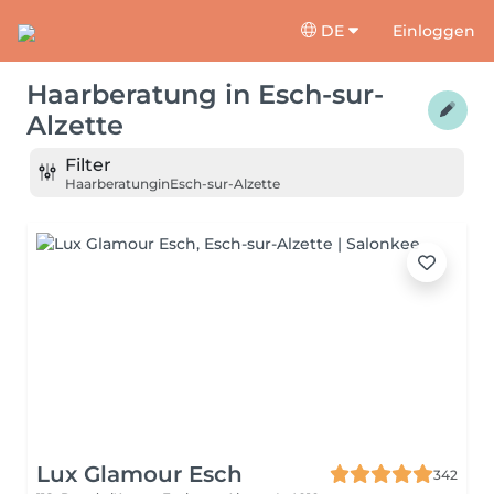
DE
Einloggen
Haarberatung
in
Esch-sur-
Alzette
Filter
Haarberatung
in
Esch-sur-Alzette
Lux Glamour Esch
342