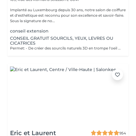
Implanté au Luxembourg depuis 30 ans, notre salon de coiffure
et d'esthétique est reconnu pour son excellence et savoir-faire.
Sous la signature de no...
conseil extension
CONSEIL GRATUIT SOURCILS, YEUX, LEVRES OU
CICATRICES
Permet: - De créer des sourcils naturels 3D en trompe l'oeil en poils pour parfaire une ligne déjà existante en effet poudré. - De définir et volumiser vos lèvres dans des teintes nuées ou donner un effet légèrement maquillé. - Pour les yeux vous pouvez opter pour un trait fin au ras des cils pour un résultat discret ou un liner poudré pour un effet raffiné. Il est également possible de corriger des cicatrices. Notre esthéticienne Elodie pratique la micropigmentation digitale à ne pas confondre avec le microblading ( lame manuelle ) depuis plus de 10 ans. Pas d'effets tatouage, pas de pigments qui virent, pas de cicatrices. Cette méthode ne crée pas de cicatrices et permet d'insérer le pigment de manière douce dans la peau. Les pigments utilisés ne virent pas dans le temps et Elodie vous promet un résultat raffiné et non un effet marqué style "tatouage". Nous vous proposons un rendez-vous conseil gratuit afin de visualiser l'effet avec du maquillage et d'obtenir les réponses à vos questions.
Eric et Laurent
954