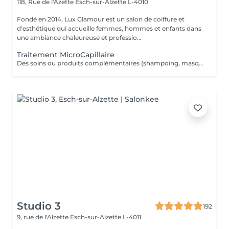
118, Rue de l'Azette
Esch-sur-Alzette L-4010
Fondé en 2014, Lux Glamour est un salon de coiffure et
d'esthétique qui accueille femmes, hommes et enfants dans
une ambiance chaleureuse et professio...
Traitement MicroCapillaire
Des soins ou produits complémentaires (shampoing, masques, hydratations profondes, fixateurs, etc.) peuvent être suggérés lors de votre venue, selon l'état de vos cheveux et vos objectifs beauté. Ces compléments ne figurent pas dans la réservation en ligne. Ces options peuvent entraîner un coût supplémentaire, toujours communiqué clairement avant toute application.
Studio 3
192
9, rue de l'Alzette
Esch-sur-Alzette L-4011