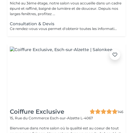
Niché au 3ème étage, notre salon vous accueille dans un cadre
épuré et raffiné, baigné de lumière et de douceur. Depuis nos
larges fenêtres, profitez ...
Consultation & Devis
Ce rendez-vous vous permet d'obtenir toutes les informations nécessaires avant votre prestation : - conseils personnalisés - étude de vos besoins - diagnostic du cheveu Le montant de la consultation sera déduit de votre prestation finale si vous réservez immédiatement après ce rendez-vous.
Coiffure Exclusive
146
15, Rue du Commerce
Esch-sur-Alzette L-4067
Bienvenue dans notre salon où la qualité est au coeur de tout