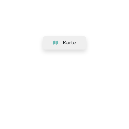
Karte
Unternehmen
Support
Team
&
Jobs
Ihr Geschäft hinzufügen
Rechtlich