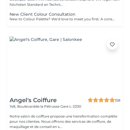
höchsten Standard an Techni...
New Client Colour Consultation
New to Colour Palette? We'd love to meet you first. A consultation is required before booking any new colour service, including highlights, balayage, blonding, and colour transformations. During your consultation, we'll discuss your hair goals, assess your hair, and create a personalised colour plan together. Solid root retouch appointments are exempt from this requirement. Ideal for: Major colour changes Colour corrections First-time lightening or blonding Extension inquiries Unsure clients
Angel's Coiffure
158
148, Boulevardde la Pétrusse
Gare L-2330
Notre salon de coiffure propose une transformation complète
pour nos clientes. Nous offrons des services de coiffure, de
maquillage et de conseil en s...