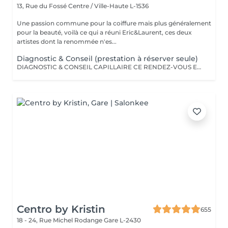
13, Rue du Fossé
Centre / Ville-Haute L-1536
Une passion commune pour la coiffure mais plus généralement
pour la beauté, voilà ce qui a réuni Eric&Laurent, ces deux
artistes dont la renommée n'es...
Diagnostic & Conseil (prestation à réserver seule)
DIAGNOSTIC & CONSEIL CAPILLAIRE CE RENDEZ-VOUS EST EXCLUSIVEMENT RÉSERVÉ À UNE PREMIÈRE RENCONTRE AVEC NOTRE EXPERT CAPILLAIRE AFIN DE RÉALISER UN DIAGNOSTIC PERSONNALISÉ DE VOS CHEVEUX ET DE VOTRE CUIR CHEVELU. CETTE CONSULTATION DOIT ÊTRE RÉSERVÉE SEULE ET NE PEUT ÊTRE ASSOCIÉE À AUCUNE AUTRE PRESTATION OU RÉSERVATION. À L'ISSUE DE CET ÉCHANGE, UN ACCOMPAGNEMENT ET DES RECOMMANDATIONS ADAPTÉS À VOS BESOINS POURRONT VOUS ÊTRE PROPOSÉS. Diagnostic & Conseil Capillaire Prenez un moment privilégié pour échanger autour de vos cheveux, de vos envies et de vos habitudes. Lors de ce rendez-vous, nous réalisons un diagnostic personnalisé du cuir chevelu et de la fibre capillaire, nous vous orientons vers les coupes, couleurs et traitements les plus adaptés à votre image, à votre routine et à la beauté naturelle de vos cheveux. Nous vous apportons également des conseils personnalisés sur l'entretien à la maison ainsi que sur les produits les plus adaptés à vos besoins pour prolonger les résultats et préserver la beauté de vos cheveux au quotidien. Ce moment permet aussi de répondre à toutes vos questions et de construire ensemble un résultat entièrement sur mesure.
Centro by Kristin
655
18 - 24, Rue Michel Rodange
Gare L-2430