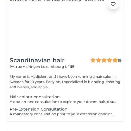
Scandinavian hair
18
9A, rue Aldringen
Luxembourg L-1118
My name is Madicken, and I have been running a hair salon in
Sweden for 10 years. Early on, I specialized in blonding, creating
soft blends, and achie...
Hair colour consultation
A one-on-one consultation to explore your dream hair, discuss colour possibilities, pricing, and create a tailored plan to achieve the best result for you.
Pre-Extension Consultation
A mandatory consultation prior to your extension appointment. During this session we will assess your hair, discuss your desired look, color match, and determine the right amount of hair needed. This ensures a flawless result and allows us to order the perfect extensions for you. Please note: installation cannot be booked without a consultation first