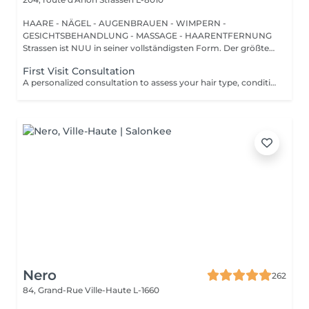
HAARE - NÄGEL - AUGENBRAUEN - WIMPERN -
GESICHTSBEHANDLUNG - MASSAGE - HAARENTFERNUNG
Strassen ist NUU in seiner vollständigsten Form. Der größte
Sal...
First Visit Consultation
A personalized consultation to assess your hair type, condition, and goals helping us recommend the perfect treatments, color, or cut to suit your style and lifestyle.
Nero
262
84, Grand-Rue
Ville-Haute L-1660