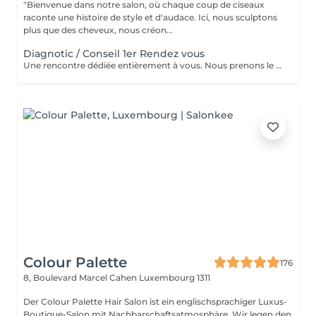
"Bienvenue dans notre salon, où chaque coup de ciseaux
raconte une histoire de style et d'audace. Ici, nous sculptons
plus que des cheveux, nous créon...
Diagnotic / Conseil 1er Rendez vous
Une rencontre dédiée entièrement à vous. Nous prenons le temps d'analyser votre chevelure, de comprendre vos habitudes et d'échanger sur vos envies pour définir ensemble la routine et le style qui vous correspondent vraiment. Un moment privilégié pour poser les bases d'un suivi sur mesure.
Colour Palette
176
8, Boulevard Marcel Cahen
Luxembourg 1311
Der Colour Palette Hair Salon ist ein englischsprachiger Luxus-
Boutique-Salon mit Nachbarschaftsatmosphäre. Wir legen den