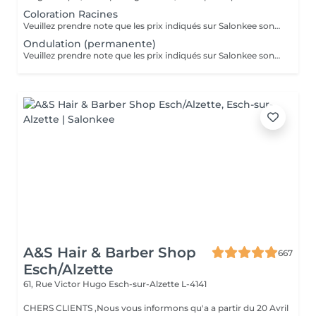
Coloration Racines
Veuillez prendre note que les prix indiqués sur Salonkee sont communiqués à titre informatif et s'entendent de base. Ces derniers sont susceptibles de varier selon le diagnostic réalisé à votre arrivée au salon et l'expertise du professionnel à qui vous confiez votre beauté. Dans tous les cas, un devis précis vous sera proposé et toutes réalisations de prestations seront effectuées avec votre accord. Un grand merci d'avance pour votre compréhension. Au plaisir de vous recevoir très vite.
Ondulation (permanente)
Veuillez prendre note que les prix indiqués sur Salonkee sont communiqués à titre informatif et s'entendent de base. Ces derniers sont susceptibles de varier selon le diagnostic réalisé à votre arrivée au salon et l'expertise du professionnel à qui vous confiez votre beauté. Dans tous les cas, un devis précis vous sera proposé et toutes réalisations de prestations seront effectuées avec votre accord. Un grand merci d'avance pour votre compréhension. Au plaisir de vous recevoir très vite.
A&S Hair & Barber Shop
667
Esch/Alzette
61, Rue Victor Hugo
Esch-sur-Alzette L-4141
CHERS CLIENTS ,Nous vous informons qu'a a partir du 20 Avril