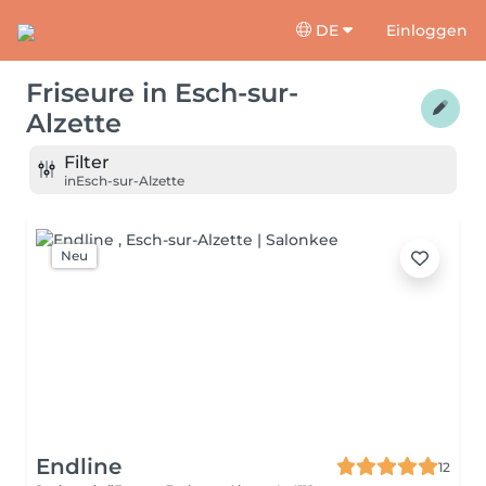
DE
Einloggen
Friseure
in
Esch-sur-
Alzette
Filter
in
Esch-sur-Alzette
Neu
Endline
12