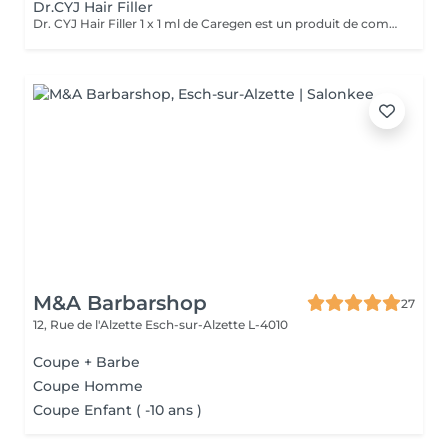
Dr.CYJ Hair Filler
Dr. CYJ Hair Filler 1 x 1 ml de Caregen est un produit de comblement capillaire basé sur un complexe peptidique qui établit de nouvelles normes dans le domaine de la dermatologie esthétique. La formule brevetée se compose de sept peptides révolutionnaires en combinaison avec de l'acide hyaluronique pour la croissance des cheveux, qui sont doux pour le corps du patient. En revitalisant les follicules pileux et en favorisant la circulation sanguine dans le cuir chevelu, la chute des cheveux est stoppée et une nouvelle pousse de cheveux est induite. Le produit couvre un domaine important de l'esthétique : il n'a jamais été aussi facile de faire quelque chose contre les cheveux fatigués, faibles et mous. En revitalisant le cuir chevelu et les cellules de la peau, le flux sanguin vers la surface de la tête est favorisé. De plus, les follicules pileux sont renforcés, la chute des cheveux est prévenue et la croissance des cheveux est stimulée - pour des cheveux pleins, sains et forts à tous les âges. Traitement standard : 1 séance toutes les 2 semaines pendant 8 semaines (Total : 4 séances). Traitement intensif : 1 séance toutes les 2 semaines pendant 8 semaines (Total : 4 séances) + 1 séance par mois pendant 3 mois (jusqu'à 6 mois).
M&A Barbarshop
27
12, Rue de l'Alzette
Esch-sur-Alzette L-4010
Coupe + Barbe
Coupe Homme
Coupe Enfant ( -10 ans )