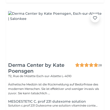
Derma Center by Kate
28
Poensgen
72, Rue de l'Alzette
Esch-sur-Alzette L-4010
Ästhetische Medizin ist die Rückmeldung auf Bedürfnisse des
modernen Menschen. Sie ist effektiver und weniger invasiv als
zuvor. Sie kann tatsächlich ...
MESOESTETIC C. prof 231 dutexome solution
Solution c.prof 231 Dutexome une solution vitaminée contenant une combinaison unique d'exosomes, de dutastéride à 0,05 %, de tripeptide de cuivre, de biotine et d'autres vitamines B, spécialement formulée pour réduire la chute des cheveux. Elle contrôle la chute des cheveux, normalise le cycle de vie du cheveu, inhibe la formation de DHT, augmente la densité capillaire et réduit la miniaturisation des follicules pileux. Elle améliore l'ancrage du bulbe pileux dans le follicule et favorise la microcirculation et le transport des nutriments. INDICATIONS Chute de cheveux d'origine hormonale chez les deux sexes Chute de cheveux réactionnelle après l'allaitement Chute de cheveux progressive à la ménopause Chute de cheveux saisonnière ou due à des carences nutritionnelles INGRÉDIENTS ACTIFS Dutastéride, exosomes végétaux, peptides de cuivre, complexe de vitamines B Le dutastéride est un inhibiteur de la 5-alpha-réductase qui bloque la DHT, hormone responsable de la chute des cheveux. La mésothérapie consiste à injecter le médicament directement dans le cuir chevelu, minimisant ainsi les effets secondaires. Des études scientifiques confirment l'efficacité de cette méthode ; l'une d'elles a notamment démontré une augmentation de la densité capillaire chez plus de 90 % des patients. Ses avantages incluent son action locale, son effet durable et la possibilité d'une application quotidienne. Le traitement dure de 20 à 40 minutes et consiste en des micro-injections de dutastéride dans le cuir chevelu, généralement en 4 à 6 séances espacées de 2 à 4 semaines.