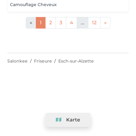
Camouflage Cheveux
«
1
2
3
4
...
12
»
Salonkee
Friseure
Esch-sur-Alzette
Karte