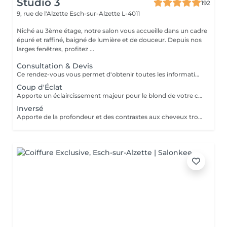
Studio 3
192
9, rue de l'Alzette
Esch-sur-Alzette L-4011
Niché au 3ème étage, notre salon vous accueille dans un cadre
épuré et raffiné, baigné de lumière et de douceur. Depuis nos
larges fenêtres, profitez ...
Consultation & Devis
Ce rendez-vous vous permet d'obtenir toutes les informations nécessaires avant votre prestation : - conseils personnalisés - étude de vos besoins - diagnostic du cheveu Le montant de la consultation sera déduit de votre prestation finale si vous réservez immédiatement après ce rendez-vous.
Coup d'Éclat
Apporte un éclaircissement majeur pour le blond de votre choix - consultation - balayage - soin epres - gloss - coupe & coiffage Le prix peut varier selon la quantité des produits utilisés.
Inversé
Apporte de la profondeur et des contrastes aux cheveux trop clairs suite à un balayage ou décoloration - consultation - balayage - soin epres - gloss - coupe & coiffage Le prix peut varier selon la quantité des produits utilisés.