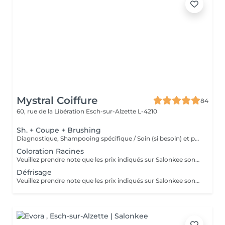
Mystral Coiffure
84
60, rue de la Libération
Esch-sur-Alzette L-4210
Sh. + Coupe + Brushing
Diagnostique, Shampooing spécifique / Soin (si besoin) et produits de coiffage inclus
Coloration Racines
Veuillez prendre note que les prix indiqués sur Salonkee sont communiqués à titre informatif et s'entendent de base. Ces derniers sont susceptibles de varier selon le diagnostic réalisé à votre arrivée au salon et l'expertise du professionnel à qui vous confiez votre beauté. Dans tous les cas, un devis précis vous sera proposé et toutes réalisations de prestations seront effectuées avec votre accord. Un grand merci d'avance pour votre compréhension. Au plaisir de vous recevoir très vite.
Défrisage
Veuillez prendre note que les prix indiqués sur Salonkee sont communiqués à titre informatif et s'entendent de base. Ces derniers sont susceptibles de varier selon le diagnostic réalisé à votre arrivée au salon et l'expertise du professionnel à qui vous confiez votre beauté. Dans tous les cas, un devis précis vous sera proposé et toutes réalisations de prestations seront effectuées avec votre accord. Un grand merci d'avance pour votre compréhension. Au plaisir de vous recevoir très vite.