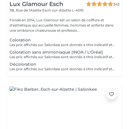
Lux Glamour Esch
343
118, Rue de l'Azette
Esch-sur-Alzette L-4010
Fondé en 2014, Lux Glamour est un salon de coiffure et
d'esthétique qui accueille femmes, hommes et enfants dans
une ambiance chaleureuse et professio...
Coloration
Les prix affichés sur Salonkee sont donnés à titre indicatif et représentent les tarifs de base. Ceux-ci peuvent varier en fonction du diagnostic effectué lors de votre arrivée au salon et de l'expertise du professionnel à qui vous confiez vos soins de beauté. Dans tout les cas, un devis détaillé vous sera proposé et toute prestation sera réalisée avec votre accord.
Coloration sans ammoniaque (INOA / L'Oréal)
Les prix affichés sur Salonkee sont donnés à titre indicatif et représentent les tarifs de base. Ceux-ci peuvent varier en fonction du diagnostic effectué lors de votre arrivée au salon et de l'expertise du professionnel à qui vous confiez vos soins de beauté. Dans tout les cas, un devis détaillé vous sera proposé et toute prestation sera réalisée avec votre accord.
Décoloration
Les prix affichés sur Salonkee sont donnés à titre indicatif et représentent les tarifs de base. Ceux-ci peuvent varier en fonction du diagnostic effectué lors de votre arrivée au salon et de l'expertise du professionnel à qui vous confiez vos soins de beauté. Dans tout les cas, un devis détaillé vous sera proposé et toute prestation sera réalisée avec votre accord.