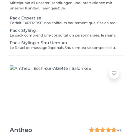
Mittelpunkt all unserer Handlungen und Interaktionen mit
unseren Kunden. Teamgeist: Je...
Pack Expertise
Forfait EXPERTISE, nos coiffeurs hautement qualifiés en technique anglo-saxonne, en formation continu et diplômés d’une académie anglaise à Paris. Vous offre une séance d’une heure avec votre coach en suivi beauté. Ce pack inclus : 1 h de prestation Un diagnostique personnalisé Shampoing spécifique Haircare Conditioner spécifique Produit de coiffage Coupe Styling Produit de finition
Pack Styling
Le pack comprend une consultation personnalisée, le shampooing et le conditionneur spécifiques REDKEN/ SHU UEMURA , le séchage et les produits de styling REDKEN/ SHU UEMURA * Tarifs à titre indicatifs à confirmer après la consultation personnalisée établit auprès de votre coiffeur/stylist/spécialiste * La direction se réserve le droit d’apporter des modifications pour le bon fonctionnement du salon
Pack Styling + Shu Uemura
Le Rituel de massage Japonais Shu uemura se compose d'un shampooing et d'un soin d'une durée de 30 minutes pour une relaxation une une réparation intense du cheveu et ensuite le pack styling
Antheo
416