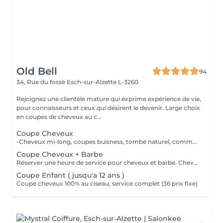
Old Bell
94
34, Rue du fossé
Esch-sur-Alzette L-3260
Rejoignez une clientèle mature qui exprime expérience de vie,
pour connaisseurs et ceux qui désirent le devenir. Large choix
en coupes de cheveux au c...
Coupe Cheveux
-Cheveux mi-long, coupes buisness, tombé naturel, communiquez élégance -Cheveux courts, découvrez nos dégradés fait à main -Cheveux long, laissez vous conseillez, le sur mesure vous attend 100% CISEAU
Coupe Cheveux + Barbe
Réserver une heure de service pour cheveux et barbe. Cheveux 100% ciseau, barbe mix ciseaux / tondeuse.
Coupe Enfant ( jusqu'a 12 ans )
Coupe cheveux 100% au ciseau, service complet (36 prix fixe)