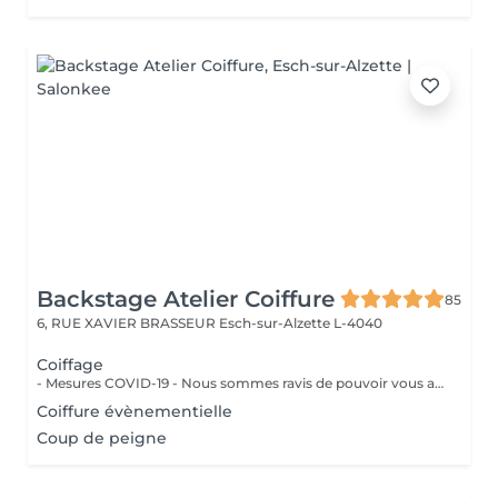
Backstage Atelier Coiffure
85
6, RUE XAVIER BRASSEUR
Esch-sur-Alzette L-4040
Coiffage
- Mesures COVID-19 - Nous sommes ravis de pouvoir vous accueillir à partir du 11 mai 2020 . Dans la mesure du possible : - Réserver un jour et un créneau en semaine si vous n'avez pas de contrainte pro./perso. - Venir seul aux rendez-vous - Se présenter au salon à l'heure prévue - Porter un masque et des gants - Respecter la distanciation - Prévoyez une boisson et de la lecture si besoin - Privilégier les modes de paiements sans contact Un grand merci d'avance pour votre compréhension. Au plaisir de vous revoir très vite.
Coiffure évènementielle
Coup de peigne