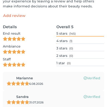
your experience by leaving a review and help others
make informed decisions about their beauty needs.
Add review
Details
Overall
5
End result
5
stars
(145)
4
stars
(1)
Ambiance
3
stars
(0)
2
stars
(0)
Staff
1
star
(0)
Marianne
Verified
6.08.2026
Sandra
Verified
31.07.2026