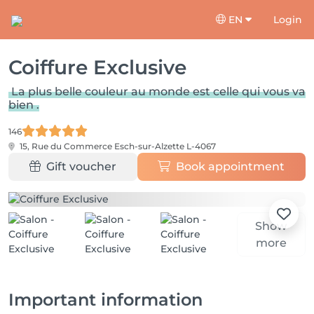
EN
Login
Coiffure Exclusive
La plus belle couleur au monde est celle qui vous va
bien .
146
15, Rue du Commerce
Esch-sur-Alzette L-4067
Gift voucher
Book appointment
Show
more
Important information