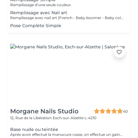
Remplissage d'une seule couleur.
Remplissage avec Nail art
Remplissage avec nail art (French - Baby boomer - Baby coleur )
Pose Complète Simple
Morgane Nails Studio
40
12, Rue de la Libération
Esch-sur-Alzette L-4210
Base nude ou teintée
Après avoir effectué la manucure russe, on effectue un gainage sur l'ongle naturel à l'aide d'un gel qui peut être soit nude (naturel) soit teinté (blanc laiteux, rosé, pailleté ). On ne posera pas de couleur au dessus du gel ni de nail art pour cette prestation