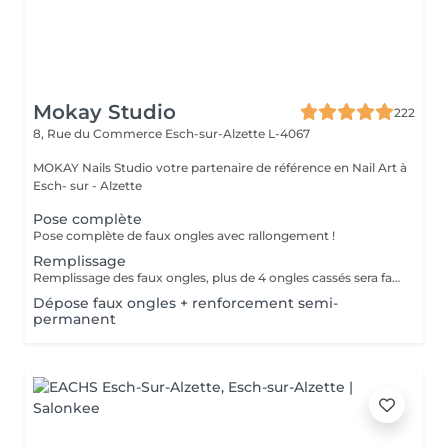
Mokay Studio
222
8, Rue du Commerce
Esch-sur-Alzette L-4067
MOKAY Nails Studio votre partenaire de référence en Nail Art à
Esch- sur - Alzette
Pose complète
Pose complète de faux ongles avec rallongement !
Remplissage
Remplissage des faux ongles, plus de 4 ongles cassés sera facturé une nouvelle pose !Le remplissage doit être effectué dans les 4 semaines à compter du jour de la pose, les 4 semaines dépassées vous sera facturé un supplément de 10€! Tout changement de format vous sera également facturé !
Dépose faux ongles + renforcement semi-
permanent