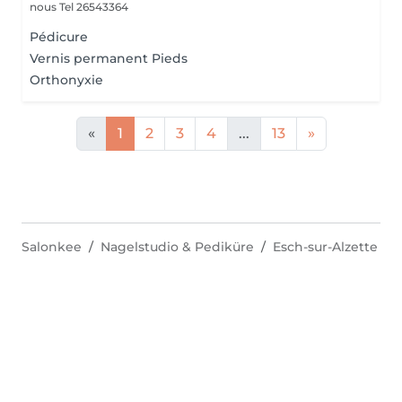
nous Tel 26543364
Pédicure
Vernis permanent Pieds
Orthonyxie
«
1
2
3
4
...
13
»
Salonkee
Nagelstudio & Pediküre
Esch-sur-Alzette