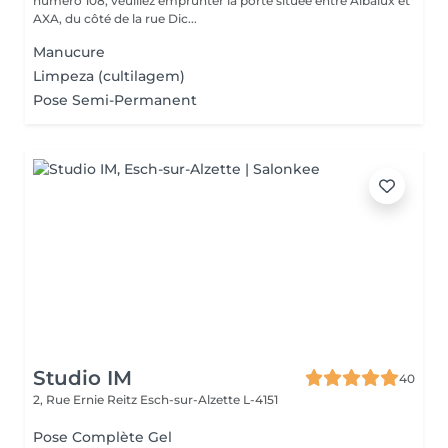
numéro 108, veuillez emprunter la porte située entre Albalux et
AXA, du côté de la rue Dic...
Manucure
Limpeza (cultilagem)
Pose Semi-Permanent
Studio IM
40
2, Rue Ernie Reitz
Esch-sur-Alzette L-4151
Pose Complète Gel