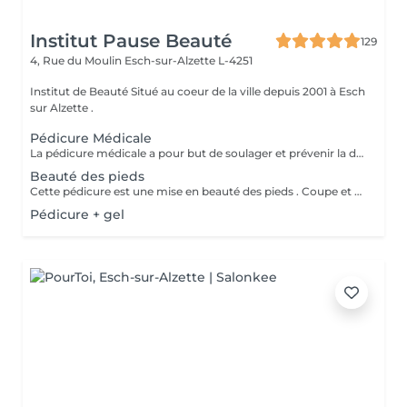
Institut Pause Beauté
129
4, Rue du Moulin
Esch-sur-Alzette L-4251
Institut de Beauté Situé au coeur de la ville depuis 2001 à Esch
sur Alzette .
Pédicure Médicale
La pédicure médicale a pour but de soulager et prévenir la douleur, mais également les effets secondaires des pathologies. Cors, durillons, crevasses ou il-de-perdrix sont ainsi traités par une pédicure médicale. Une séance de pédicure médicale en institut se déroule comme suit : Le pied sera désinfecté à lalcool, puis examiné afin de déterminer quels sont les problèmes à traiter ; Une solution antiseptique et détergente (H.A.C.) sera vaporisée sur les pieds ; Les ongles sont doffice coupés, limés et dégagés sur les côtés; Lablation de cors ou durillons se fait en douceur, à laide dun bistouri ; Un ponçage des talons adoucit la peau ; Une désinfection de lensemble du pied se fait à la fin du traitement ; Le pied est séché puis massé avec une crème naturelle spécifique pour les pieds ; Si des zones de risques dinfection persistent, de la pommade antibiotique Fucidin ® est appliquée. Des mèches sont placées en cas d'ongles incarnés. Plusieurs rendez-vous sont à prévoir pour certaines affections telles que les cors (un rendez-vous 7 jours plus tard). Les durillons, ongles incarnés, ils-de-perdrix demandent une certaine régularité (une fois par mois environ) car leur repousse est douloureuse. A noter que le matériel destiné aux soins plantaires est stérilisé par ultrasons, UV et alcool. Pose Vernis: 10 ( Uniquement après un soin des pieds )
Beauté des pieds
Cette pédicure est une mise en beauté des pieds . Coupe et limage des ongles , nettoyage des replis péri-unguéaux et hydratation. (Sans durillons, ni ongles incarnés, ni corps...)
Pédicure + gel