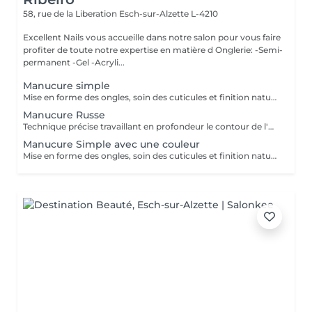
58, rue de la Liberation
Esch-sur-Alzette L-4210
Excellent Nails vous accueille dans notre salon pour vous faire
profiter de toute notre expertise en matière d Onglerie: -Semi-
permanent -Gel -Acryli...
Manucure simple
Mise en forme des ongles, soin des cuticules et finition naturelle pour des mains propres et soignée.
Manucure Russe
Technique précise travaillant en profondeur le contour de l'ongle et les cuticules, pour une finition nette, durable et parfaitement soignée. Idéal avant la pose de vernis ou gel/acrylique.
Manucure Simple avec une couleur
Mise en forme des ongles, soin des cuticules et finition naturelle (manicure simples) pour des mains propres et soignée avec une couleur.