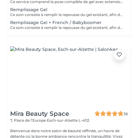
Ce service comprend la pose complète de gel avec extension sur l'ongle naturel, pour un résultat élégant et soigné. Le soin inclut également: - Travail des cuticules pour une finition nette, - Modelage et mise en forme de l'ongle, - Hydratation et légère exfoliation des mains pour une peau douce et nourrie. Idéal pour celles qui souhaitent des ongles impeccables, résistants et brillants pendant plusieurs semaines.
Remplissage Gel
Ce soin consiste à remplir la repousse du gel existant, afin de raviver la forme et la brillance de votre pose initiale. Le soin comprend: - Travail des cuticules pour une finition propre et soignée, - Régularisation et remodelage de l'ongle, - Application du gel et finition couleur au choix, - Hydratation et légére exfoliation des mains pour une touche de douceur. Idéal pour entretenir vos ongles en gel toutes les 3 à 4 semaines et conserver un aspect impeccable. Au-delà de 4 semaines, la prestation sera considérée comme une pose complète.
Remplissage Gel + French / Babyboomer
Ce soin consiste à remplir la repousse du gel existant, afin de raviver la forme et la brillance de votre pose initiale. Le soin comprend: - Travail des cuticules pour une finition propre et soignée, - Régularisation et remodelage de l'ongle, - Application du gel et finition french ou babyboomer au choix, - Hydratation et légére exfoliation des mains pour une touche de douceur. Idéal pour entretenir vos ongles en gel toutes les 3 à 4 semaines et conserver un aspect impeccable. Au-delà de 4 semaines, la prestation sera considérée comme une pose complète.
Mira Beauty Space
36
7, Place de l’Europe
Esch-sur-Alzette L-4112
Bienvenue dans notre salon de beauté raffinée, un havre de
détente où la bonne ambiance rencontre la tranquillité. Vivez