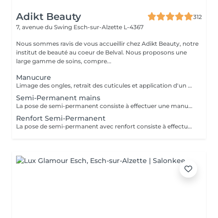
Adikt Beauty
312
7, avenue du Swing
Esch-sur-Alzette L-4367
Nous sommes ravis de vous accueillir chez Adikt Beauty, notre
institut de beauté au coeur de Belval. Nous proposons une
large gamme de soins, compre...
Manucure
Limage des ongles, retrait des cuticules et application d'un vernis protecteur si besoin.
Semi-Permanent mains
La pose de semi-permanent consiste à effectuer une manucure simple et poser un vernis semi-permanent sur les ongles naturels pour une tenue de 3 à 4 semaines. La dépose de semi-permanent consiste à retirer le semi-permanent présent sur les ongles. MERCI DE SÉLECTIONNER LES DÉCORATIONS EN SUPPLÉMENT (french, babyboomer, strass,) QUE VOUS SOUHAITEZ FAIRE À CHAQUE RENDEZ-VOUS.
Renfort Semi-Permanent
La pose de semi-permanent avec renfort consiste à effectuer une manucure simple et poser un vernis semi-permanent sur une base renforçante pour une tenue plus longue, sans casse, pour une tenue de 3 à 4 semaines. MERCI DE SÉLECTIONNER LES DÉCORATIONS EN SUPPLÉMENT (french, babyboomer, strass,) QUE VOUS SOUHAITEZ FAIRE À CHAQUE RENDEZ-VOUS.