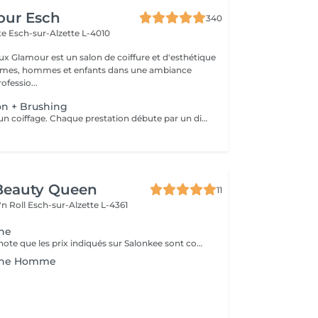
our Esch
340
tte
Esch-sur-Alzette L-4010
ux Glamour est un salon de coiffure et d'esthétique
emmes, hommes et enfants dans une ambiance
ofessio...
on + Brushing
Le service inclut un coiffage. Chaque prestation débute par un diagnostic personnalisé. Le tarif final est confirmé en salon selon les besoins de vos cheveux et la technique réalisée.
Beauty Queen
11
'n Roll
Esch-sur-Alzette L-4361
ine
Veuillez prendre note que les prix indiqués sur Salonkee sont communiqués à titre informatif et s'entendent de base. Ces derniers sont susceptibles de varier selon le diagnostic réalisé à votre arrivée au salon et l'expertise du professionnel à qui vous confiez votre beauté. Dans tous les cas, un devis précis vous sera proposé et toutes réalisations de prestations seront effectuées avec votre accord. Un grand merci d'avance pour votre compréhension. Au plaisir de vous recevoir très vite.
tine Homme