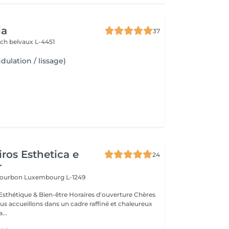
ia
37
sch
belvaux L-4451
ulation / lissage)
ros Esthetica e
24
r
 Bourbon
Luxembourg L-1249
thétique & Bien-être Horaires d'ouverture Chères
us accueillons dans un cadre raffiné et chaleureux
...