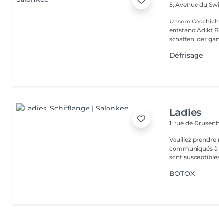
5, Avenue du Sw
Unsere Geschichte in einig
entstand Adikt B
schaffen, der gan
Défrisage
Ladies
1, rue de Druse
Veuillez prendre 
communiqués à ti
sont susceptibles
BOTOX