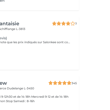
ien
antaisie
7
Schifflange L-3813
evis)
Veuillez prendre note que les prix indiqués sur Salonkee sont communiqués à titre informatif et s'entendent de base. Ces derniers sont susceptibles de varier selon le diagnostic réalisé à votre arrivée au salon et l'expertise du professionnel à qui vous confiez votre beauté. Dans tous les cas, un devis précis vous sera proposé et toutes réalisations de prestations seront effectuées avec votre accord. Un grand merci d'avance pour votre compréhension. Au plaisir de vous recevoir très vite.
rew
345
merce
Dudelange L-3450
-18h
 non Stop Samedi : 8-16h