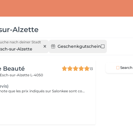
sur-Alzette
uche nach deiner Stadt
Geschenkgutschein
sch-sur-Alzette
e Beauté
Search
13
Esch-sur-Alzette L-4050
evis)
Veuillez prendre note que les prix indiqués sur Salonkee sont communiqués à titre informatif et s'entendent de base. Ces derniers sont susceptibles de varier selon le diagnostic réalisé à votre arrivée au salon et l'expertise du professionnel à qui vous confiez votre beauté. Dans tous les cas, un devis précis vous sera proposé et toutes réalisations de prestations seront effectuées avec votre accord. Un grand merci d'avance pour votre compréhension. Au plaisir de vous recevoir très vite.