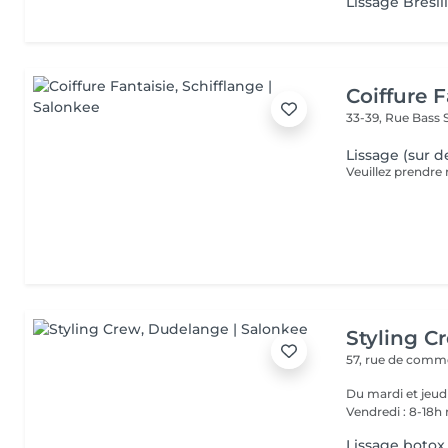
Lissage Brésil
Coiffure F
33-39, Rue Bass
Lissage (sur d
Styling C
57, rue de com
Du mardi et jeudi 9-12h30 et de 14-18h Mercredi 9-12 et de 14
Vendredi : 8-18h
Lissage botox