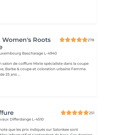
& Women's Roots
278
e
 Luxembourg
Bascharage L-4940
alon de coiffure Mixte spécialiste dans la coupe
 Barbe & coupe et coloration urbaine Femme.
e 25 ans ...
ffure
251
elvaux
Differdange L-4510
note que les prix indiqués sur Salonkee sont
tre informatif et s'entendent de base. Ces derniers