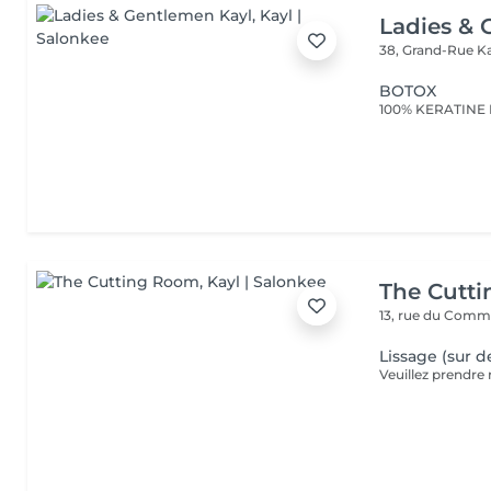
Ladies & 
38, Grand-Rue
K
BOTOX
The Cutt
13, rue du Com
Lissage (sur d