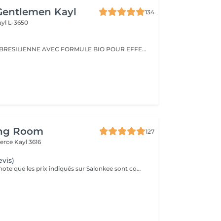
Gentlemen Kayl
134
ayl L-3650
100% KERATINE BRESILIENNE AVEC FORMULE BIO POUR EFFET NOURRISANT , BRILLANT ET REDUCTEUR DE FRIZZOTIS
ing Room
127
merce
Kayl 3616
evis)
Veuillez prendre note que les prix indiqués sur Salonkee sont communiqués à titre informatif et s'entendent de base. Ces derniers sont susceptibles de varier selon le diagnostic réalisé à votre arrivée au salon et l'expertise du professionnel à qui vous confiez votre beauté. Dans tous les cas, un devis précis vous sera proposé et toutes réalisations de prestations seront effectuées avec votre accord. Un grand merci d'avance pour votre compréhension. Au plaisir de vous recevoir très vite.