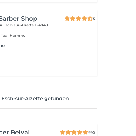
Barber Shop
5
ur
Esch-sur-Alzette L-4040
oiffeur Homme
ine
 Esch-sur-Alzette gefunden
ber Belval
990