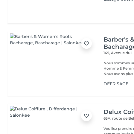
Barber's 
Bacharag
149, Avenue du
Nous sommes un s
Homme & Femme,
Nous avons plus d
DÉFRISAGE
Delux Coi
65A, route de B
Veuillez prendre 
communiqués à ti