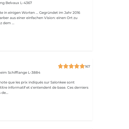
ing
Belvaux L-4367
en Worten ... Gegründet im Jahr 2016
arber aus einer einfachen Vision: einen Ort zu
z dem ...
167
nheim
Schifflange L-3884
note que les prix indiqués sur Salonkee sont
tre informatif et s'entendent de base. Ces derniers
 de...