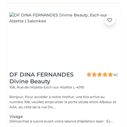
DF DINA FERNANDES
40
Divine Beauty
108, Rue de l'Alzette
Esch-sur-Alzette L-4010
Bonjour, Pour accéder à notre institut, une fois arrivé au
numéro 108, veuillez emprunter la porte située entre Albalux et
AXA, du côté de la rue Dic...
Visage
Démarches à suivre avant votre séance d'épilation laser : Évitez l'exposition au soleil : Évitez toute exposition directe au soleil ou aux UV artificiels pendant au moins deux semaines avant votre séance. Utilisez un écran solaire si vous devez sortir. Rasez les zones à traiter : Rasez les zones à épiler 24 à 48 heures avant votre rendez-vous. Ne vous épilez pas à la cire ou à la pince à épiler, car cela enlève la racine du poil que le laser cible. Évitez les crèmes et lotions : N'appliquez pas de crèmes, lotions, parfums ou déodorants sur les zones à traiter le jour de votre séance. Évitez les traitements irritants : Évitez les traitements de peau irritants comme les peelings chimiques ou les crèmes à base de rétinol une semaine avant votre rendez-vous. Signalez toute médication : Informez-nous de toute médication ou traitement que vous suivez, car certains médicaments peuvent augmenter la sensibilité de la peau au laser. Hydratez votre peau : Assurez-vous que votre peau est bien hydratée, mais ne mettez pas de produits hydratants le jour de la séance. Merci et à très bientôt. Cordialement, L'équipe de DF Divine Beauty,