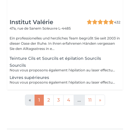
Institut Valérie
432
47a, rue de Sanem
Soleuvre L-4485
Ein professionelles und herzliches Team begrüßt Sie seit 2003 in
dieser Oase der Ruhe. In ihren erfahrenen Händen vergessen
Sie den Alltagsstress in e...
Teinture Cils et Sourcils et épilation Sourcils
Sourcils
Nous vous proposons également l'épilation au laser effectué par une infirmière.
Lèvres supérieures
Nous vous proposons également l'épilation au laser effectué par une infirmière.
«
1
2
3
4
...
11
»