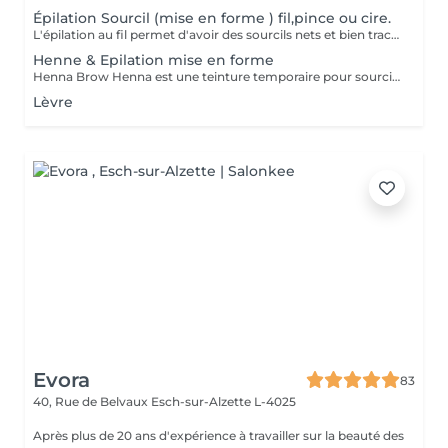
Épilation Sourcil (mise en forme ) fil,pince ou cire.
L'épilation au fil permet d'avoir des sourcils nets et bien tracés. Avec des sourcils bien dessinés, vous pourrez avoir un regard attrayant et charmant. Pas de poils incarnés Les poils incarnés sont des poils qui poussent sous la peau. Ils ne sont pas esthétiques. Ils peuvent aussi causer des inflammations et des boutons rouges douloureux. Avec l'épilation au fil, vous pouvez dire adieu aux poils incarnés. Vous aurez un résultat efficace et une peau douce. D'un autre côté, cette technique d'épilation évite les poils cassés..
Henne & Epilation mise en forme
Henna Brow Henna est une teinture temporaire pour sourcils qui reste pendant quelques jours sur la peau située sous les sourcils (jusqu'à deux semaines) et reste sur les poils pendant quatre à six semaines. C'est une excellente solution pour les clientes qui souhaitent que leurs sourcils restent plus foncés que leur couleur naturelle pendant la même durée que leur mise en forme, ou celles qui veulent des sourcils plus fournis sans devoir utiliser de maquillage ou de crayon à sourcils. C'est un moyen fantastique d'essayer une forme avant de s'engager avec un maquillage semi-permanent, ou si vous voulez que vos sourcils soient mis en forme et remplis de façon temporaire.
Lèvre
Evora
83
40, Rue de Belvaux
Esch-sur-Alzette L-4025
Après plus de 20 ans d'expérience à travailler sur la beauté des