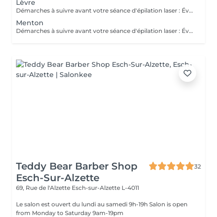
Lèvre
Démarches à suivre avant votre séance d'épilation laser : Évitez l'exposition au soleil : Évitez toute exposition directe au soleil ou aux UV artificiels pendant au moins deux semaines avant votre séance. Utilisez un écran solaire si vous devez sortir. Rasez les zones à traiter : Rasez les zones à épiler 24 à 48 heures avant votre rendez-vous. Ne vous épilez pas à la cire ou à la pince à épiler, car cela enlève la racine du poil que le laser cible. Évitez les crèmes et lotions : N'appliquez pas de crèmes, lotions, parfums ou déodorants sur les zones à traiter le jour de votre séance. Évitez les traitements irritants : Évitez les traitements de peau irritants comme les peelings chimiques ou les crèmes à base de rétinol une semaine avant votre rendez-vous. Signalez toute médication : Informez-nous de toute médication ou traitement que vous suivez, car certains médicaments peuvent augmenter la sensibilité de la peau au laser. Hydratez votre peau : Assurez-vous que votre peau est bien hydratée, mais ne mettez pas de produits hydratants le jour de la séance. Merci et à très bientôt. Cordialement, L'équipe de DF Divine Beauty,
Menton
Démarches à suivre avant votre séance d'épilation laser : Évitez l'exposition au soleil : Évitez toute exposition directe au soleil ou aux UV artificiels pendant au moins deux semaines avant votre séance. Utilisez un écran solaire si vous devez sortir. Rasez les zones à traiter : Rasez les zones à épiler 24 à 48 heures avant votre rendez-vous. Ne vous épilez pas à la cire ou à la pince à épiler, car cela enlève la racine du poil que le laser cible. Évitez les crèmes et lotions : N'appliquez pas de crèmes, lotions, parfums ou déodorants sur les zones à traiter le jour de votre séance. Évitez les traitements irritants : Évitez les traitements de peau irritants comme les peelings chimiques ou les crèmes à base de rétinol une semaine avant votre rendez-vous. Signalez toute médication : Informez-nous de toute médication ou traitement que vous suivez, car certains médicaments peuvent augmenter la sensibilité de la peau au laser. Hydratez votre peau : Assurez-vous que votre peau est bien hydratée, mais ne mettez pas de produits hydratants le jour de la séance. Merci et à très bientôt. Cordialement, L'équipe de DF Divine Beauty,
Teddy Bear Barber Shop
32
Esch-Sur-Alzette
69, Rue de l'Alzette
Esch-sur-Alzette L-4011
Le salon est ouvert du lundi au samedi 9h-19h Salon is open
from Monday to Saturday 9am-19pm