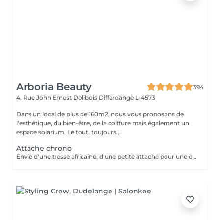
Arboria Beauty
394
4, Rue John Ernest Dolibois
Differdange L-4573
Dans un local de plus de 160m2, nous vous proposons de
l'esthétique, du bien-être, de la coiffure mais également un
espace solarium. Le tout, toujours...
Attache chrono
Envie d'une tresse africaine, d'une petite attache pour une occasion,ce service est mis en place pour une petite mise en beauté de vos cheveux. a partir de 15 EURO puis calculé en fonction du temps passé