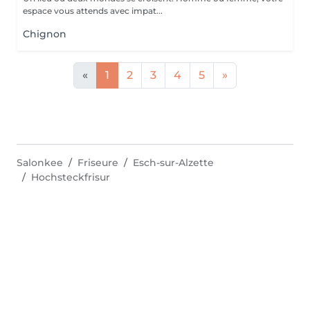
espace vous attends avec impat...
Chignon
«
1
2
3
4
5
»
Salonkee
Friseure
Esch-sur-Alzette
Hochsteckfrisur