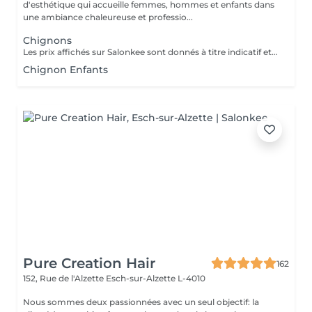
d'esthétique qui accueille femmes, hommes et enfants dans
une ambiance chaleureuse et professio...
Chignons
Les prix affichés sur Salonkee sont donnés à titre indicatif et représentent les tarifs de base. Ceux-ci peuvent varier en fonction du diagnostic effectué lors de votre arrivée au salon et de l'expertise du professionnel à qui vous confiez vos soins de beauté. Dans tout les cas, un devis détaillé vous sera proposé et toute prestation sera réalisée avec votre accord.
Chignon Enfants
Pure Creation Hair
162
152, Rue de l'Alzette
Esch-sur-Alzette L-4010
Nous sommes deux passionnées avec un seul objectif: la