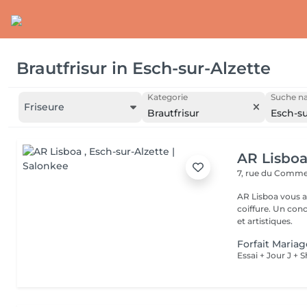
Brautfrisur
in
Esch-sur-Alzette
Kategorie
Suche na
Friseure
Brautfrisur
Esch-su
AR Lisbo
7, rue du Comm
AR Lisboa vous a
coiffure. Un co
et artistiques.
Forfait Mariage
Essai + Jour J +