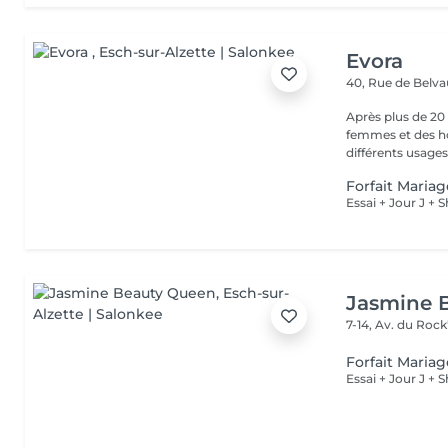
Evora
40, Rue de Belv
Après plus de 20 
femmes et des ho
différents usages.
Forfait Mariage
Essai + Jour J +
Jasmine 
7-14, Av. du Rock
Forfait Maria
Essai + Jour J +