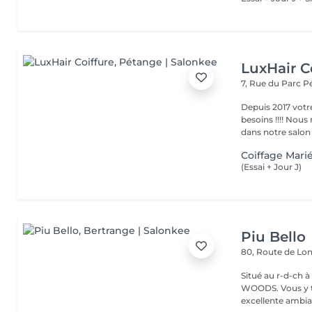
LuxHair C
7, Rue du Parc
P
Depuis 2017 votr
besoins !!!! Nous mettons tout en oeuvre pour que votre passage
dans notre salon r
Coiffage Marié
(Essai + Jour J)
Piu Bello
80, Route de L
Situé au r-d-ch à côté de CA
WOODS. Vous y trouvez un service soigné et professionnel dans une
excellente ambia