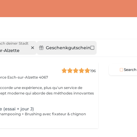
ch deiner Stadt
Geschenkgutschein
r-Alzette
a
Search
196
erce
Esch-sur-Alzette 4067
ccorde une expérience, plus qu'un service de
ncept moderne qui aborde des méthodes innovantes
 (essai + jour J)
 Shampooing + Brushing avec fixateur & chignon