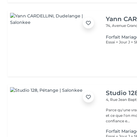
Yann CAR
74, Avenue Gran
Forfait Mariage
Essai + Jour J +
Studio 12
4, Rue Jean Bapti
Parce qu'une vrai
et ce que l'on montre Nous transformons la beauté 
confiance e...
Forfait Mariage
Essai + Jour J +