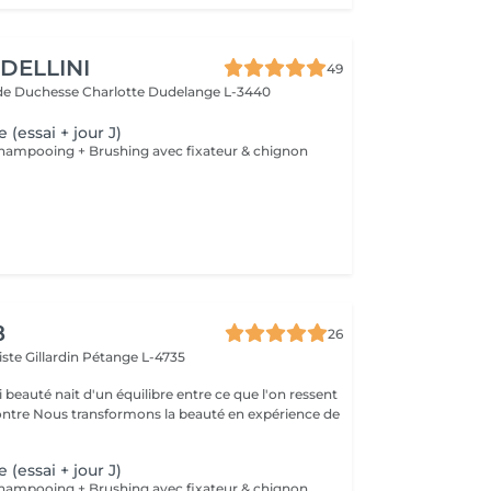
DELLINI
49
de Duchesse Charlotte
Dudelange L-3440
 (essai + jour J)
 Shampooing + Brushing avec fixateur & chignon
8
26
ste Gillardin
Pétange L-4735
 beauté nait d'un équilibre entre ce que l'on ressent
en expérience de
 (essai + jour J)
 Shampooing + Brushing avec fixateur & chignon