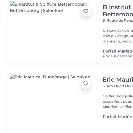
B Institut
Bettembo
9, Route de Pe
Un service comple
soin du visage, 
manicure, pedicur
Forfait Mariag
Prix sur demand
Eric Maur
3, Am Duerf
Dud
Coiffeur/Maquilleur studio Eric Mauri
accueillent pour 
Maurice : Coiffeur
Forfait Mariée