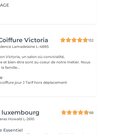
IAGE
oiffure Victoria
132
vidence
Lamadelaine L-4885
n Victoria, un salon où convivialité,
e et bien-être sont au coeur de notre métier. Nous
la famille...
ge
t coiffure jour J Tarif hors déplacement
n luxembourg
68
yeres
Howald L-2610
e Essentiel