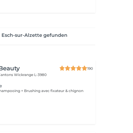
 Esch-sur-Alzette gefunden
Beauty
190
 Cantons
Wickrange L-3980
ge
 Shampooing + Brushing avec fixateur & chignon