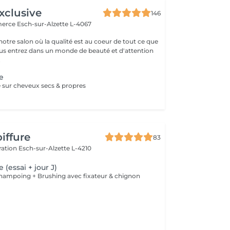
xclusive
146
merce
Esch-sur-Alzette L-4067
otre salon où la qualité est au coeur de tout ce que
ous entrez dans un monde de beauté et d'attention
.
ge
é sur cheveux secs & propres
iffure
83
ération
Esch-sur-Alzette L-4210
 (essai + jour J)
 Shampoing + Brushing avec fixateur & chignon