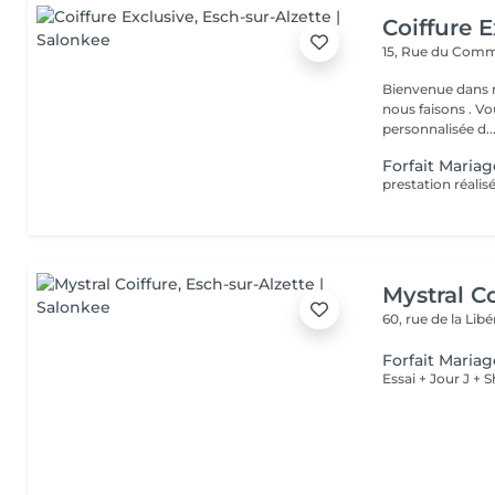
Coiffure E
15, Rue du Com
Bienvenue dans n
nous faisons . V
personnalisée d..
Forfait Maria
prestation réalis
Mystral Co
60, rue de la Lib
Forfait Mariage
Essai + Jour J +