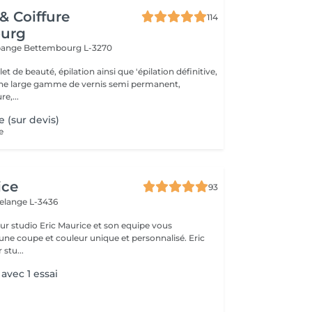
 & Coiffure
114
urg
ppange
Bettembourg L-3270
t de beauté, épilation ainsi que 'épilation définitive,
une large gamme de vernis semi permanent,
e,...
e (sur devis)
e
ice
93
elange L-3436
ce et son equipe vous
une coupe et couleur unique et personnalisé. Eric
 stu...
 avec 1 essai