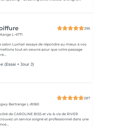
oiffure
295
étange L-4771
e salon Luxhair essaye de répondre au mieux à vos
e...
e (Essai + Jour J)
287
ongwy
Bertrange L-8060
ROLINE BISS et vis-â-vis de RIVER
nce...