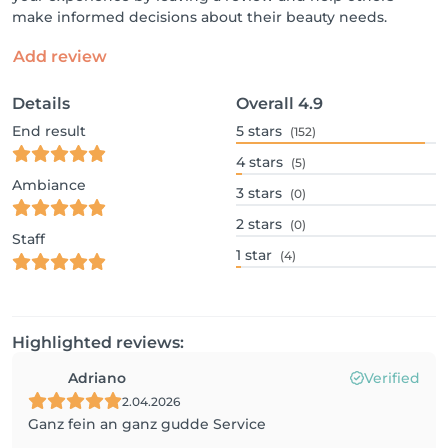
make informed decisions about their beauty needs.
Add review
Details
Overall
4.9
End result
5
stars
(152)
4
stars
(5)
Ambiance
3
stars
(0)
2
stars
(0)
Staff
1
star
(4)
Highlighted reviews:
Adriano
Verified
2.04.2026
Ganz fein an ganz gudde Service