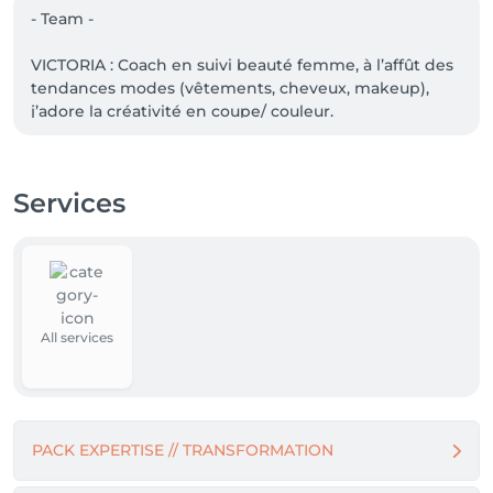
- Team -

VICTORIA : Coach en suivi beauté femme, à l’affût des 
tendances modes (vêtements, cheveux, makeup), 
j’adore la créativité en coupe/ couleur.

DINO : Coiffeur polyvalent, à la pointe de la mode 

EMILIE : Coiffeuse polyvalente.

NIKITA : Coach en suivi beauté, je mets mon savoir à 
Services
votre service. Spécialisée dans les coupes et couleur 
créative/ alternative ainsi que Balaylight 

All services
À bientôt pour votre rendez- vous à Belval
PACK EXPERTISE // TRANSFORMATION