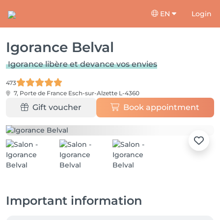
EN
Login
Igorance Belval
Igorance libère et devance vos envies
473
7, Porte de France
Esch-sur-Alzette L-4360
Gift voucher
Book appointment
Important information