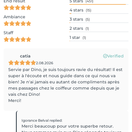
End result
5
stars
(451)
4
stars
(15)
Ambiance
3
stars
(5)
2
stars
(1)
Staff
1
star
(1)
catia
Verified
2.08.2026
Servie par Dino, je suis toujours ravie du résultat! Il est
super à l'écoute et nous guide dans ce qui nous va
bien! Je n'ai jamais eu autant de compliments après
mes passages chez le coiffeur comme depuis que je
vais chez Dino!
Merci!
Igorance Belval
replied
:
Merci beaucoup pour votre superbe retour.