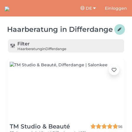
DE
Einloggen
Haarberatung
in
Differdange
Filter
Haarberatung
in
Differdange
TM Studio & Beauté
56