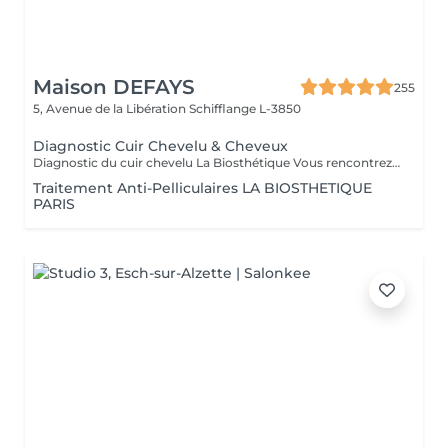
Maison DEFAYS
255
5, Avenue de la Libération
Schifflange L-3850
Diagnostic Cuir Chevelu & Cheveux
Diagnostic du cuir chevelu La Biosthétique Vous rencontrez des problèmes au niveau du cuir chevelu ? Cheveux gras, pellicules, démangeaisons ou sécheresse cutanée ? Profitez de notre diagnostic professionnel du cuir chevelu pour identifier les causes et trouver des solutions adaptées à vos besoins. Grâce à une analyse précise, nous vous proposons des recommandations personnalisées pour retrouver un cuir chevelu sain et équilibré. N'hésitez pas à réserver votre rendez-vous dès maintenant
Traitement Anti-Pelliculaires LA BIOSTHETIQUE
PARIS