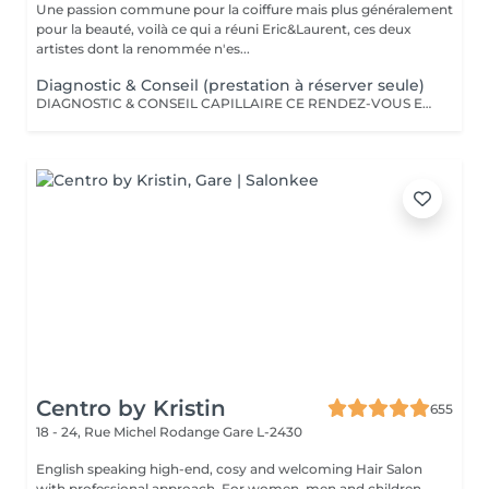
Une passion commune pour la coiffure mais plus généralement
pour la beauté, voilà ce qui a réuni Eric&Laurent, ces deux
artistes dont la renommée n'es...
Diagnostic & Conseil (prestation à réserver seule)
DIAGNOSTIC & CONSEIL CAPILLAIRE CE RENDEZ-VOUS EST EXCLUSIVEMENT RÉSERVÉ À UNE PREMIÈRE RENCONTRE AVEC NOTRE EXPERT CAPILLAIRE AFIN DE RÉALISER UN DIAGNOSTIC PERSONNALISÉ DE VOS CHEVEUX ET DE VOTRE CUIR CHEVELU. CETTE CONSULTATION DOIT ÊTRE RÉSERVÉE SEULE ET NE PEUT ÊTRE ASSOCIÉE À AUCUNE AUTRE PRESTATION OU RÉSERVATION. À L'ISSUE DE CET ÉCHANGE, UN ACCOMPAGNEMENT ET DES RECOMMANDATIONS ADAPTÉS À VOS BESOINS POURRONT VOUS ÊTRE PROPOSÉS. Diagnostic & Conseil Capillaire Prenez un moment privilégié pour échanger autour de vos cheveux, de vos envies et de vos habitudes. Lors de ce rendez-vous, nous réalisons un diagnostic personnalisé du cuir chevelu et de la fibre capillaire, nous vous orientons vers les coupes, couleurs et traitements les plus adaptés à votre image, à votre routine et à la beauté naturelle de vos cheveux. Nous vous apportons également des conseils personnalisés sur l'entretien à la maison ainsi que sur les produits les plus adaptés à vos besoins pour prolonger les résultats et préserver la beauté de vos cheveux au quotidien. Ce moment permet aussi de répondre à toutes vos questions et de construire ensemble un résultat entièrement sur mesure.
Centro by Kristin
655
18 - 24, Rue Michel Rodange
Gare L-2430
English speaking high-end, cosy and welcoming Hair Salon
with professional approach. For women, men and children