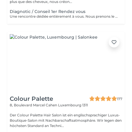
plus que des cheveux, nous créon...
Diagnotic / Conseil 1er Rendez vous
Une rencontre dédiée entièrement à vous. Nous prenons le temps d'analyser votre chevelure, de comprendre vos habitudes et d'échanger sur vos envies pour définir ensemble la routine et le style qui vous correspondent vraiment. Un moment privilégié pour poser les bases d'un suivi sur mesure.
Colour Palette
177
8, Boulevard Marcel Cahen
Luxembourg 1311
Der Colour Palette Hair Salon ist ein englischsprachiger Luxus-
Boutique-Salon mit Nachbarschaftsatmosphäre. Wir legen den
höchsten Standard an Techni...