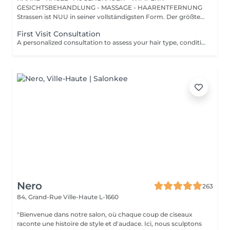
GESICHTSBEHANDLUNG - MASSAGE - HAARENTFERNUNG
Strassen ist NUU in seiner vollständigsten Form. Der größte
Sal...
First Visit Consultation
A personalized consultation to assess your hair type, condition, and goals helping us recommend the perfect treatments, color, or cut to suit your style and lifestyle.
Nero
263
84, Grand-Rue
Ville-Haute L-1660
"Bienvenue dans notre salon, où chaque coup de ciseaux
raconte une histoire de style et d'audace. Ici, nous sculptons