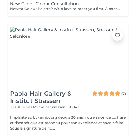
New Client Colour Consultation
New to Colour Palette? We'd love to meet you first. A consultation is required before booking any new colour service, including highlights, balayage, blonding, and colour transformations. During your consultation, we'll discuss your hair goals, assess your hair, and create a personalised colour plan together. Solid root retouch appointments are exempt from this requirement. Ideal for: Major colour changes Colour corrections First-time lightening or blonding Extension inquiries Unsure clients
Paola Hair Gallery &
159
Institut Strassen
109, Rue des Romains
Strassen L-8041
Implanté au Luxembourg depuis 30 ans, notre salon de coiffure
et d'esthétique est reconnu pour son excellence et savoir-faire.
Sous la signature de no...