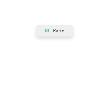
Karte
Unternehmen
Support
Team
&
Jobs
Ihr Geschäft hinzufügen
Rechtlich