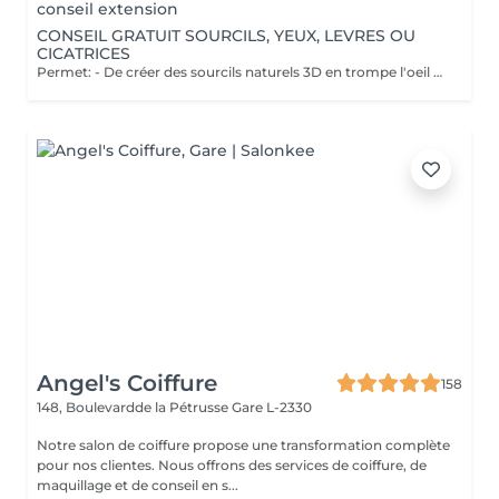
conseil extension
CONSEIL GRATUIT SOURCILS, YEUX, LEVRES OU
CICATRICES
Permet: - De créer des sourcils naturels 3D en trompe l'oeil en poils pour parfaire une ligne déjà existante en effet poudré. - De définir et volumiser vos lèvres dans des teintes nuées ou donner un effet légèrement maquillé. - Pour les yeux vous pouvez opter pour un trait fin au ras des cils pour un résultat discret ou un liner poudré pour un effet raffiné. Il est également possible de corriger des cicatrices. Notre esthéticienne Elodie pratique la micropigmentation digitale à ne pas confondre avec le microblading ( lame manuelle ) depuis plus de 10 ans. Pas d'effets tatouage, pas de pigments qui virent, pas de cicatrices. Cette méthode ne crée pas de cicatrices et permet d'insérer le pigment de manière douce dans la peau. Les pigments utilisés ne virent pas dans le temps et Elodie vous promet un résultat raffiné et non un effet marqué style "tatouage". Nous vous proposons un rendez-vous conseil gratuit afin de visualiser l'effet avec du maquillage et d'obtenir les réponses à vos questions.
Angel's Coiffure
158
148, Boulevardde la Pétrusse
Gare L-2330
Notre salon de coiffure propose une transformation complète
pour nos clientes. Nous offrons des services de coiffure, de
maquillage et de conseil en s...