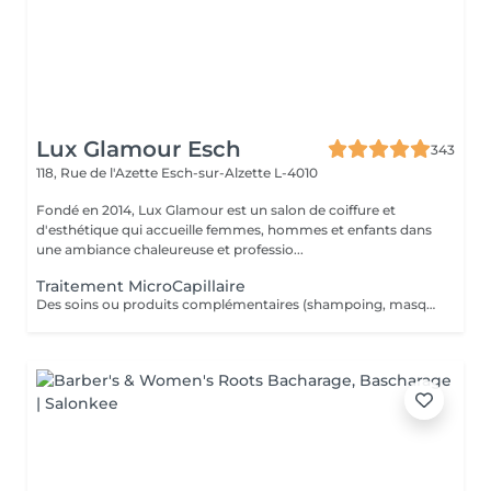
Lux Glamour Esch
343
118, Rue de l'Azette
Esch-sur-Alzette L-4010
Fondé en 2014, Lux Glamour est un salon de coiffure et
d'esthétique qui accueille femmes, hommes et enfants dans
une ambiance chaleureuse et professio...
Traitement MicroCapillaire
Des soins ou produits complémentaires (shampoing, masques, hydratations profondes, fixateurs, etc.) peuvent être suggérés lors de votre venue, selon l'état de vos cheveux et vos objectifs beauté. Ces compléments ne figurent pas dans la réservation en ligne. Ces options peuvent entraîner un coût supplémentaire, toujours communiqué clairement avant toute application.