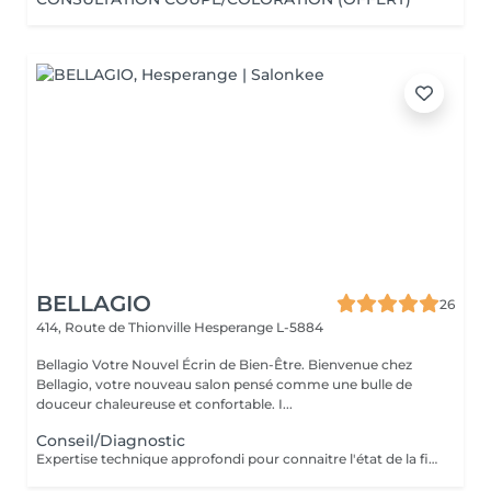
BELLAGIO
26
414, Route de Thionville
Hesperange L-5884
Bellagio Votre Nouvel Écrin de Bien-Être. Bienvenue chez
Bellagio, votre nouveau salon pensé comme une bulle de
douceur chaleureuse et confortable. I...
Conseil/Diagnostic
Expertise technique approfondi pour connaitre l'état de la fibre capillaire et diagnostic il vous aide à choisir une coupe et coiffage adapté à votre morphologie. Nous travaillons exclusivement avec un produit breveté de coloration permanente professionnelle sans ammoniaque, enrichie en caviar et en kératine. Elle offre des résultats intenses, homogènes et durables tout en respectant la fibre capillaire. Sa formule assure une couverture optimale des cheveux blancs, une excellente tenue et une brillance remarquable. Pour les blond la formule infusée d'actifs cosmétiques végétaux hydratants et protecteurs, permet un travail d'éclaircissement profond tout en douceur.