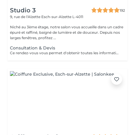
Studio 3
192
9, rue de l'Alzette
Esch-sur-Alzette L-4011
Niché au 3ème étage, notre salon vous accueille dans un cadre
épuré et raffiné, baigné de lumière et de douceur. Depuis nos
larges fenêtres, profitez ...
Consultation & Devis
Ce rendez-vous vous permet d'obtenir toutes les informations nécessaires avant votre prestation : - conseils personnalisés - étude de vos besoins - diagnostic du cheveu Le montant de la consultation sera déduit de votre prestation finale si vous réservez immédiatement après ce rendez-vous.