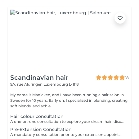
Scandinavian hair
18
9A, rue Aldringen
Luxembourg L-1118
My name is Madicken, and I have been running a hair salon in
Sweden for 10 years. Early on, I specialized in blonding, creating
soft blends, and achie...
Hair colour consultation
A one-on-one consultation to explore your dream hair, discuss colour possibilities, pricing, and create a tailored plan to achieve the best result for you.
Pre-Extension Consultation
A mandatory consultation prior to your extension appointment. During this session we will assess your hair, discuss your desired look, color match, and determine the right amount of hair needed. This ensures a flawless result and allows us to order the perfect extensions for you. Please note: installation cannot be booked without a consultation first