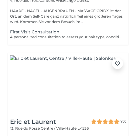
4, Rue des Trois Cantons
Wickrange L-3980
HAARE - NÄGEL - AUGENBRAUEN - MASSAGE GRIDX ist der
Ort, an dem Self-Care ganz natürlich Teil eines größeren Tages
wird. Kommen Sie vor dem Besuch im...
First Visit Consultation
A personalized consultation to assess your hair type, condition, and goals helping us recommend the perfect treatments, color, or cut to suit your style and lifestyle.
Eric et Laurent
955
13, Rue du Fossé
Centre / Ville-Haute L-1536