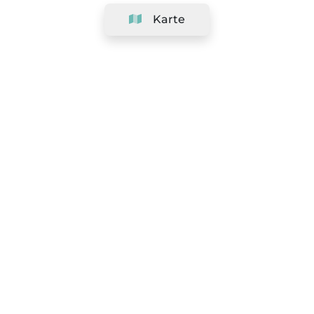
Karte
Unternehmen
Support
Team
&
Jobs
Ihr Geschäft hinzufügen
Rechtlich
Widerrufsrecht ausüben
AGBs
Datenschutz-Politik