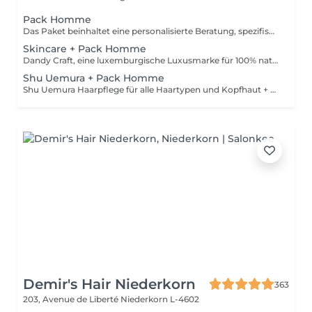
Pack Homme
Das Paket beinhaltet eine personalisierte Beratung, spezifische STATEMENT-Shampoo- und Conditioner-Produkte, den IGORANCE-Haarschnitt (Abschluss auf trockenem Haar) und STATEMENT-Stylingprodukte. Die Preise dienen nur als Richtwerte und müssen nach der persönlichen Beratung durch Ihren Friseur/Stylisten/Spezialisten bestätigt werden. Die Geschäftsleitung behält sich das Recht vor, Änderungen zum reibungslosen Ablauf des Salons vorzunehmen.
Skincare + Pack Homme
Dandy Craft, eine luxemburgische Luxusmarke für 100% natürliche Gesichtspflegeprodukte. Gesichtspflegeset: Reinigungsmittel angereichert mit Aloe Vera Saft und Ginseng Peeling mit Vitamin C Feuchtigkeitscreme mit Sheabutter + Pack Homme
Shu Uemura + Pack Homme
Shu Uemura Haarpflege für alle Haartypen und Kopfhaut + Pack Homme Die Preise dienen zur Orientierung und müssen nach einer individuellen Beratung durch Ihren Friseur/Stylisten/Spezialisten bestätigt werden. Die Geschäftsleitung behält sich das Recht vor, Änderungen zum reibungslosen Ablauf des Salons vorzunehmen.
Demir's Hair Niederkorn
363
203, Avenue de Liberté
Niederkorn L-4602