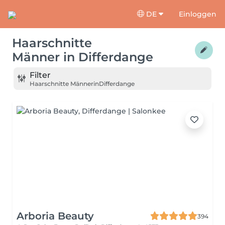
DE
Einloggen
Haarschnitte
Männer
in
Differdange
Filter
Haarschnitte Männer
in
Differdange
Arboria Beauty
394