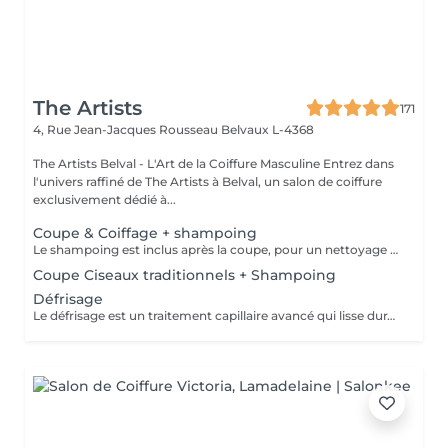
The Artists
171
4, Rue Jean-Jacques Rousseau
Belvaux L-4368
The Artists Belval - L'Art de la Coiffure Masculine Entrez dans
l'univers raffiné de The Artists à Belval, un salon de coiffure
exclusivement dédié à...
Coupe & Coiffage + shampoing
Le shampoing est inclus après la coupe, pour un nettoyage en profondeur et un soin optimal. Le coiffage, réalisé en fin de prestation, garantit un style parfaitement maîtrisé et durable.
Coupe Ciseaux traditionnels + Shampoing
Défrisage
Le défrisage est un traitement capillaire avancé qui lisse durablement les cheveux, facilitant leur coiffage tout en éliminant les frisottis pour un résultat élégant et soigné. Le shampoing est inclus après la coupe, pour un nettoyage en profondeur et un soin optimal.