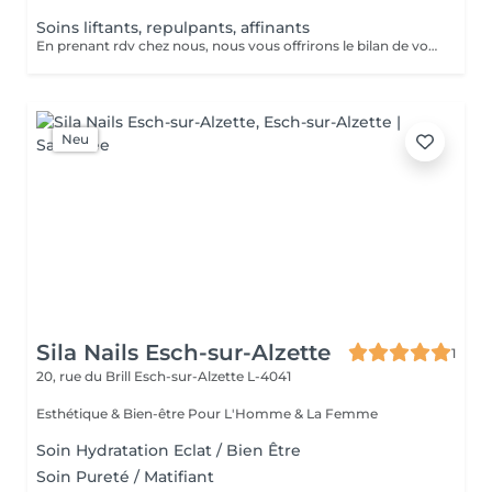
Soins liftants, repulpants, affinants
En prenant rdv chez nous, nous vous offrirons le bilan de votre peau du visage par Intelligence Artificielle!! Appelez nous au 28795858 ou envoyez un message par facebook ou instagram JFG CLINIC BELVAL, ou par whatsapp au 691 696 697, à très bientôt!!
Neu
Sila Nails Esch-sur-Alzette
1
20, rue du Brill
Esch-sur-Alzette L-4041
Esthétique & Bien-être Pour L'Homme & La Femme
Soin Hydratation Eclat / Bien Être
Soin Pureté / Matifiant