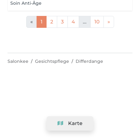
Soin Anti-Âge
«
1
2
3
4
...
10
»
Salonkee
Gesichtspflege
Differdange
Karte