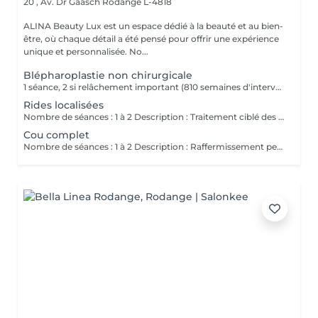
20 , Av. Dr Gaasch
Rodange L-4818
ALINA Beauty Lux est un espace dédié à la beauté et au bien-
être, où chaque détail a été pensé pour offrir une expérience
unique et personnalisée. No...
Blépharoplastie non chirurgicale
1 séance, 2 si relâchement important (810 semaines d'intervalle) Description : Rétraction cutanée par micro-points plasma. Effet lifting sans chirurgie pour excès cutané léger à modéré. Stimule collagène et contraction immédiate. Contre-indications : Grossesse / allaitement Diabète non contrôlé Pacemaker Tendance chéloïde Isotrétinoïne récente Infection oculaire Phototype élevé à risque PIH Avant : Pas de soleil 3 semaines Pas de peeling / laser 3 semaines Pas d'injection récente Sans maquillage Après : dème 25 jours Croûtes 510 jours SPF 50 pendant 30 jours Pas de maquillage 7 jours Pas de sport intense 5 jours
Rides localisées
Nombre de séances : 1 à 2 Description : Traitement ciblé des rides verticales. Améliore texture et fermeté. Ne remplace pas filler. Contre-indications : Herpès actif Peau foncée à risque PIH Grossesse / allaitement Diabète non contrôlé Pacemaker Tendance chéloïde Isotrétinoïne récente Infection oculaire active Phototype élevé à risque PIH Avant : Antiviral si herpès fréquent Pas d'acide 2 semaines Pas de soleil 3 semaines Pas de peeling / laser récent Pas d'injection récente Arriver sans maquillage Après : Rougeur 35 jours Croûtes fines SPF obligatoire dème 25 jours Croûtes 510 jours SPF 50 pendant 30 jours Pas de maquillage 7 jours Pas de sport intense 57 jours
Cou complet
Nombre de séances : 1 à 2 Description : Raffermissement peau relâchée légère à modérée. Non adapté si excès graisseux important. Après : Croûtes visibles 7-10 jours. Protection solaire stricte. Contre-indications Grossesse / allaitement Diabète non contrôlé Pacemaker Tendance chéloïde Isotrétinoïne récente Infection oculaire active Phototype élevé à risque PIH Avant Pas de soleil 3 semaines Pas de peeling / laser récent Pas d'injection récente Arriver sans maquillage Après dème 25 jours Croûtes 510 jours SPF 50 pendant 30 jours Pas de maquillage 7 jours Pas de sport intense 57 jours