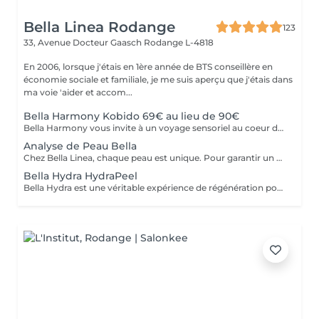
Bella Linea Rodange
123
33, Avenue Docteur Gaasch
Rodange L-4818
En 2006, lorsque j'étais en 1ère année de BTS conseillère en
économie sociale et familiale, je me suis aperçu que j'étais dans
ma voie 'aider et accom...
Bella Harmony Kobido 69€ au lieu de 90€
Bella Harmony vous invite à un voyage sensoriel au coeur de l'art ancestral du Kobido. Ce massage japonais du visage associe une gestuelle précise et rythmée à des mouvements délicats qui stimulent la circulation sanguine et énergétique, raffermissent les tissus et redonnent éclat au teint. Au-delà de son action anti-âge visible, il procure une profonde sensation de bien-être : Tonifie les muscles du visage et redessine les contours Stimule la circulation et l'éclat naturel de la peau Lisse les traits et atténue les signes de fatigue Apporte sérénité et détente intérieure. Un soin d'exception qui conjugue beauté et harmonie, pour préserver l'éclat et la jeunesse du visage de manière naturelle
Analyse de Peau Bella
Chez Bella Linea, chaque peau est unique. Pour garantir un soin parfaitement adapté, nous réalisons une analyse approfondie grâce à la technologie Bloomea. Cet appareil mesure des paramètres essentiels (hydratation, sébum, élasticité, homogénéité du teint), offrant une vision précise de l'état de votre peau. Cette analyse est obligatoire lors de votre premier soin visage Bella et sera renouvelée environ tous les 6 mois pour suivre l'évolution de votre peau. Elle est offerte avant chaque soin visage, afin que votre protocole soit toujours personnalisé et efficace. Grâce à ce diagnostic, nous construisons un soin sur mesure qui sublime votre visage et révèle toute sa beauté naturelle.
Bella Hydra HydraPeel
Bella Hydra est une véritable expérience de régénération pour votre peau. Le soin débute par un nettoyage précis, suivi d'une exfoliation douce réalisée à l'aide d'une technologie avancée. Les impuretés et cellules mortes sont éliminées en profondeur tandis que des actifs hydratants pénètrent dans la peau pour la repulper et la revitaliser. Dès la fin du soin, votre peau retrouve : Douceur et souplesse grâce à une hydratation intense. Éclat et fraîcheur pour un teint lumineux et homogène. Vitalité et confort avec une texture de peau visiblement lissée. Un soin à la fois purifiant, hydratant et apaisant, idéal pour réveiller la beauté naturelle de votre visage.