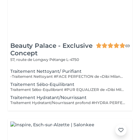
Beauty Palace - Exclusive
69
Concept
57, route de Longwy
Pétange L-4750
Traitement Nettoyant/ Purifiant
-Traitement Nettoyant #FACE PERFECTION de «Dibi Milano» est un soin simple nettoyant. «SOIN STARTER» à faire avant une cure intensive, premier traitement idéal pour préparer la peau, lors duquel nous ferons une analyse complète des besoins de l'épiderme. POUR TOUTES LES PEAUX DE TOUT ÂGE "BEST SELLER DES ADOLESCENTS" -Traitement Purifiant #PUR EQUALIZER de «Dibi Milano»purifie la peau en la libérant des impuretés et en régulant l'équilibre de la flore microbienne. Il atténue les manifestations d'inflammation et les gonflements de la peau à tendance acnéique, nettoie les pores obstrués, prévient leur formation et aide à éliminer l'excès de sébum ainsi que les cellules mortes. (Masque Boue) POUR LES PEAUX ACNEIQUES
Traitement Sébo-Equilibrant
Traitement Sébo-Equilibrant #PUR EQUALIZER de «Dibi Milano» grâce aux performances de ses principes actifs innovants, il est en mesure de régulariser l'excès de sébum, en procurant un effet matifiant et en réduisant visiblement les pores dilatés, le grain de peau est affiné. Ce soin aide à matifier la peau tout en la maintenant hydratée et protégée. (Masque bio-cellulose) POUR LES PEAUX MIXTES À GRASSES
Traitement Hydratant/Nourrissant
Traitement Hydratant/Nourrissant profond #HYDRA PERFECTION de «Dibi Milano» La peau a besoin d'eau à 20 ans comme à 40 ans, elle varie en fonction des différentes conditions climatiques, grâce aux formulations s'adaptant de façon autonome, elle est revitalisée, son hydratation est restaurée, sa barrière cutanée est renforcée, riche en eau et pleine d'éclat. *Soin Hydro-Nourrissant pour rétablir les réserves d'eau et de nutriments nécessaires dans les tissus cutanés. (Masque gel) *Soin Biorevitalisant Hydratation/Nutrition Extrême, pour revitaliser la peau en lui apportant du Collagène et de l'Acide Hyaluronique. (Masque au Collagène Pur composé de 3 types de collagène: fibres qui retiennent l'eau, molécules pour retenir l'humidité dans la peau, peptides régénérants.) POUR TOUTES LES PEAUX DE TOUT ÂGE