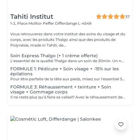
Tahiti Institut
37
1-2, Place Molitor Peffer
Differdange L-4549
Vous retrouverez dans votre institut des soins du visage et du
corps, avec les produits Thalgo ainsi que des produits de
Polynésie, made in Tahiti, de...
Soin Express Thalgo (+ 1 crème offerte)
L'essentiel de la qualité Thalgo dans un soin de 30min. Un nettoyage, un gommage, un masque cellulose végétale et actifs marins et une crème. CADEAU: Une crème offerte afin de prolonger les effets du soin. (Dans la limite des stocks disponibles) MASQUE SHOTS MARINS: CELLULOSE VÉGÉTALE Issue de bois d'eucalyptus de forêts durablement gérées. Obtenue par chimie verte. 100% biodégradable ALGINATES Fibres uniques aux algues (n'existent pas dans le monde terrestre). Donnent aux algues, résistance et souplesse face aux courants. 100% naturels. LOTIONS THALGO 5 solutions aqueuses riches en extraits marins
FORMULE 1: Pédicure + Soin visage + -15% sur les
épilations
Pour être parfaite de la tête aux pieds, misez sur l'essentiel Soin du visage Bora Bora ( gommage et massage à l'huile de coco) Une pédicure express au choix rape ou trempage + Coupe et limage des ongles -15 % Sur toutes vos épilations ( à rajouter à votre RDV) Pour plus de précision, n'hésitez pas whatsapp, SMS ou appel au 661 555 858
FORMULE 3: Réhaussement + teinture + Soin
visage + Gommage corps
Il ne reste plus qu'à faire sa valise!!! Avec le réhaussement des cils et la teinture, plus besoin de mascara, la tranquillité assurée pendant les vacances Soin du visage Bora Bora ( gommage et massage à l'huile de coco) Gommage corps (monoï ou coco) parfait pour préparer la peau à l'été, au soleil, à la plage, au bronzage Pour plus de précision, n'hésitez pas whatsapp, SMS ou appel au 661 555 858