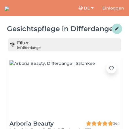
DE
Einloggen
Gesichtspflege
in
Differdange
Filter
in
Differdange
Arboria Beauty
394