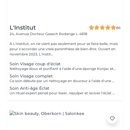
L'Institut
86
24, Avenue Docteur Gaasch
Rodange L-4818
À L'Institut, on ne vient pas seulement pour se faire belle, mais
pour s'accorder une vraie parenthèse de bien-être. Ouvert en
novembre 2023, L'Instit...
Soin Visage coup d'éclat
Nettoyage doux et purifiant à l'aide d'une éponge Konjac et d'un savon surgras, suivi de l'application d'un soin de jour repulpant et régénérant aux notes fraîches de feuilles de Figuier. Un massage relaxant du contour des yeux vient raviver l'éclat naturel du regard. Peau fraîche, lumineuse et reposée. 30´ min Éponge Konjac offerte
Soin Visage complet
Ce soin débute par un nettoyage en douceur à l'aide d'une éponge Konjac associée à un savon surgras, pour purifier la peau tout en respectant son équilibre. Un bain de vapeur et une extraction ciblée des points noirs permet ensuite d'affiner le grain de peau et de révéler un teint plus net. Le rituel se poursuit par un massage relaxant avec une crème de jour à base de figues de barbarie, reconnue pour ses propriétés hydratantes et régénérantes. Le contour des yeux est sublimé grâce à l'application d'un sérum spécifique, pour un regard reposé et lumineux. Le soin se termine par l'application d'un masque adapté à votre type de peau. 45'min 69,90€
Soin Anti-âge Éclat
Un rituel expert pensé pour lisser, repulper et raviver l'éclat de la peau. Le soin débute par un nettoyage doux au savon purifiant, suivi de vapeur pour préparer la peau et faciliter l'extraction des comédons si nécessaire. Un soin de jour repulpant et régénérant, délicatement parfumé aux feuilles de figuier fraîches, est appliqué lors d'un massage profond et relaxant. Le contour des yeux est travaillé avec précision pour lisser les traits et redonner luminosité au regard. Le soin s'achève par l'application d'un masque collagène anti-rides, offrant une peau visiblement plus ferme, lissée et éclatante. 60' min 89,90€