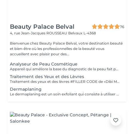
Beauty Palace Belval
76
4, rue Jean-Jacques ROUSSEAU
Belvaux L-4368
Bienvenue chez Beauty Palace Belval, votre destination beauté
et bien-être où les professionnelles de la beauté vous
accueillent avec plaisir pour des...
Analyseur de Peau Cosmétique
Appareil qui améliore la base du diagnostic de la peau fait par l'esthéticienne, l'analyse est très détaillée. Il y a 8 résultats, notamment sur la couleur de la peau, la brillance, l'équilibre hydrique et huileux, l'inflammation, les ridules, la sensibilité, les tâches de couleur et le blocage des pores. Le rapport vous est envoyé et archivé dans le système membre, ce qui permet de voir l'évolution de l'état de votre peau au fur et à mesure de vos différents traitements. Une liste détaillée des produits cosmétiques liés à vos problématiques de peau vous sera remise.
Traitement des Yeux et des Lèvres
Traitement des yeux et des lèvres #FILLER CODE de «Dibi Milano» cible les signes de fatigue et de vieillissement du contour des yeux et des lèvres. Action protectrice et revitalisante, grâce au Coenzyme Q10, décongestionnante et drainante grâce à la Caféine et un complexe Peptidique. Le contour des yeux est hydraté, lissé, revitalisé, les cernes sont réduites et les poches dégonflées. POUR TOUTES LES PEAUX DE TOUT ÂGE
Dermaplaning
Le dermaplaning est un soin exfoliant qui consiste à utiliser une lame stérile 'semblable à un scalpel) pour raser délicatement la surface de la peau. Cette technique permet d'éliminer les cellules mortes et le duvet facial (le villosité) ce qui rend la peau plus lisse, plus lumineuse et plus réceptive aux soins. TOUS TYPES DE PEAU SAUF ACNE ACTIVE OU IRRITATIONS CUTANÉES