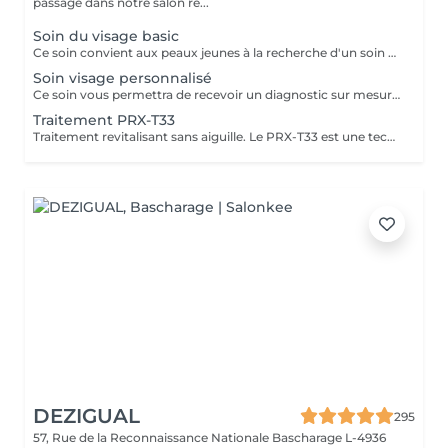
passage dans notre salon re...
Soin du visage basic
Ce soin convient aux peaux jeunes à la recherche d'un soin hydratant. L'épilation visage et comprise dans le prix du soin visage
Soin visage personnalisé
Ce soin vous permettra de recevoir un diagnostic sur mesure pour un service optimal et aussi un petit plus relaxant ,et un petit massage mains ou pieds au choix vous sera offert. L'épilation visage est comprise dans le prix du soin visage.
Traitement PRX-T33
Traitement revitalisant sans aiguille. Le PRX-T33 est une technique de rajeunissement très efficace et non invasive. Il procure une hydratation profonde et immédiate . Le PRX-T33 est un traitement innovant qui permet de retrouver une peau éclatante et revitalisée,sans les inconvénients d'autres techniques invasives.
DEZIGUAL
295
57, Rue de la Reconnaissance Nationale
Bascharage L-4936