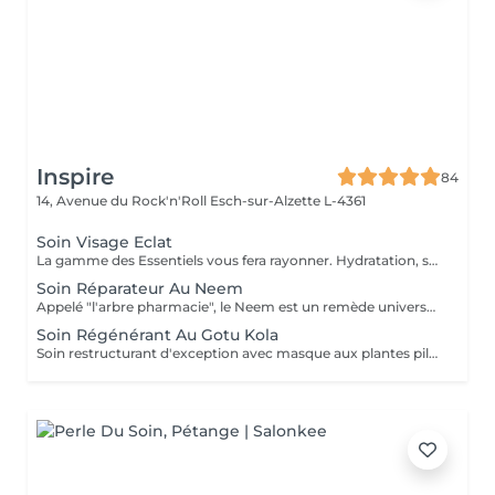
Inspire
84
14, Avenue du Rock'n'Roll
Esch-sur-Alzette L-4361
Soin Visage Eclat
La gamme des Essentiels vous fera rayonner. Hydratation, souplesse et éclat.
Soin Réparateur Au Neem
Appelé "l'arbre pharmacie", le Neem est un remède universel en Inde. Profitez de ses bienfaits pour préserver la jeunesse de votre peau.
Soin Régénérant Au Gotu Kola
Soin restructurant d'exception avec masque aux plantes pilées et huiles essentielles précieuses. Soin Fermeté