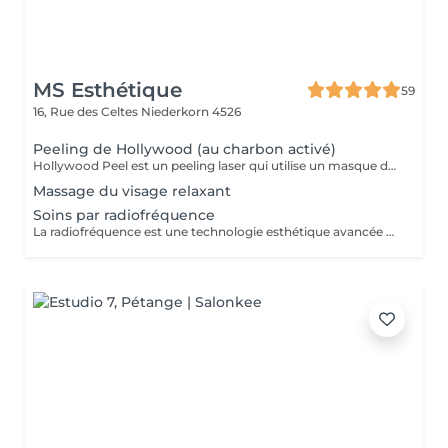
MS Esthétique
59
16, Rue des Celtes
Niederkorn 4526
Peeling de Hollywood (au charbon activé)
Hollywood Peel est un peeling laser qui utilise un masque de charbon posé sur la peau comme vecteur de chaleur pour la rajeunir et la nettoyer en profondeur. Ce soin donne un coup d'éclat immédiat sans aucune éviction sociale. Grâce au Hollywood Peel, votre peau est exfoliée, les lésions solaires et pigmentaires sont réduites, la synthèse de collagène est stimulée, l'acné est régulée et votre grain de peau est unifié. Votre peau retrouve sa lumière naturelle dès la première séance d'Hollywood Peel. Les résultats durent plusieurs mois en fonction de l'état de la peau, du type de peau et du mode de vie.
Massage du visage relaxant
Soins par radiofréquence
La radiofréquence est une technologie esthétique avancée qui chauffe les couches profondes de la peau afin de stimuler le collagène. Ce traitement procure un effet raffermissant, améliore les contours du visage et aide à réduire l'apparence de la cellulite pour une peau plus lisse et plus jeune. Peau plus ferme et tonifiée Réduction des rides et ridules Amélioration de l'élasticité de la peau Effet liftant naturel Réduction de l'aspect de la cellulite