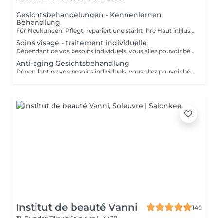
Gesichtsbehandelungen - Kennenlernen
Behandlung
Für Neukunden: Pflegt, repariert une stärkt Ihre Haut inklusive Hautanalyse (Diathese).
Soins visage - traitement individuelle
Dépendant de vos besoins individuels, vous allez pouvoir bénéficier de soins adaptés à votre type de peau. Le prix va ensuite varier dépendant du soin finalement prèsté : - Traitement individuel des problèmes de peau sensible, hypersensible et peau couperose (à partir de 90) - Traitement individuel des problèmes de peau à tendance acnéique (à partir de 75 euros) - Traitement individuel des problèmes "d'éruption cutanée" ex : hyperactivité des glandes sébacées (à partir de 85) - Traitement des problèmes de pigmentation indésirable et des taches de pigmentation (à partir de 120) - Combinaison d'extraits de végétaux avec des substances minérales et des oligo-éléments, spécialement conçus pour le peaux sensibles (à partir de 75)
Anti-aging Gesichtsbehandlung
Dépendant de vos besoins individuels, vous allez pouvoir bénéficier de soins adaptés à votre type de peau. Le prix va ensuite varier dépendant du soin finalement prèsté : - Pre-aging : Commencez la lute anti-âge contre les rides et les ridules très tôt avec des isoflavones naturelles (à partir de 110 euros) - Anti-Aging : Traitement en profondeur contre les radicaux libres, la déshydratation et le relachement cutané (à partir de 130 euros) - Anti-Aging de luxe : Soin anti-âge raffermissant et remodelant pour les plus peaux très exigeantes (à partir de 150 euros)
Institut de beauté Vanni
140
19, Rue des Tilleuls
Soleuvre L-4429