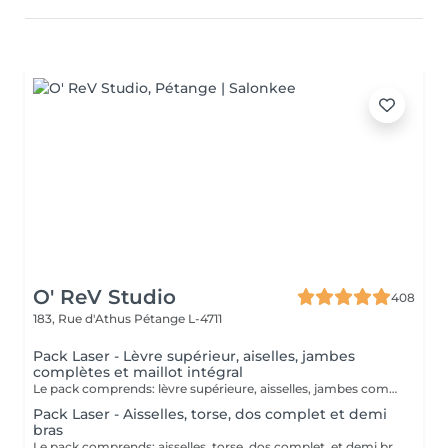
O' ReV Studio
408
183, Rue d'Athus
Pétange L-4711
Pack Laser - Lèvre supérieur, aiselles, jambes
complètes et maillot intégral
Le pack comprends: lèvre supérieure, aisselles, jambes complètes et mailot intégral. Contre indications: Le laser est contre indiqué si vous: - Prenez de la vitamine A, B, C, D. - Prenez d'anti-inflammatoires et de cortisone - Prenez d'antibiotiques - Êtes enceinte - Allaitez - Avez des maladies auto-immunes - Avez des maladies de la peau - Avez de la cicatrisation keloides (problème avec la cicatrisation de la peau) Eviter le solarium 2 semaines avant et après les séances.
Pack Laser - Aisselles, torse, dos complet et demi
bras
Le pack comprends: aisselles, torse, dos complet, et demi bras. Contre indications: Le laser est contre indiqué si vous: - Prenez de la vitamine A, B, C, D. - Prenez d'anti-inflammatoires et de cortisone - Prenez d'antibiotiques - Êtes enceinte - Allaitez - Avez des maladies auto-immunes - Avez des maladies de la peau - Avez de la cicatrisation keloides (problème avec la cicatrisation de la peau) Eviter le solarium 2 semaines avant et après les séances.