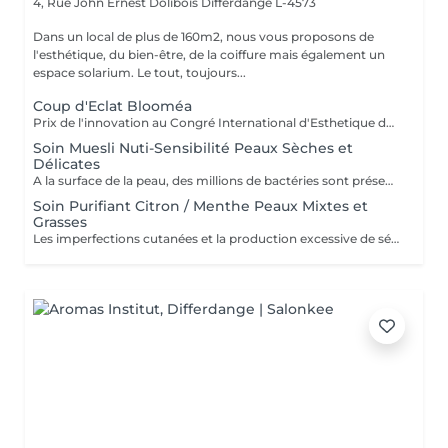
4, Rue John Ernest Dolibois
Differdange L-4573
Dans un local de plus de 160m2, nous vous proposons de
l'esthétique, du bien-être, de la coiffure mais également un
espace solarium. Le tout, toujours...
Coup d'Eclat Blooméa
Prix de l'innovation au Congré International d'Esthetique de Paris, Venez découvrir en exclusivité au Luxembourg la nouvelle technologie Blooméa. Ce soin est un soin complet en 3 actions : la macro-exfoliation, le modelage par microvibrations et la luminothérapie. 1 seule séance mensuelle ou tous les 2 mois pour régénérer régulièrement la peau, ou plus ponctuelle, pour se préparer à une occasion particulière : le coup d'éclat Bloomea® est bien plus efficace qu'un soin manuel classique en institut pour l'entretien d'un visage épuré, plus lisse et harmonieux. Ce soin assure une pénétration optimisée des crèmes, ainsi qu'un meilleur maintien du maquillage.
Soin Muesli Nuti-Sensibilité Peaux Sèches et
Délicates
A la surface de la peau, des millions de bactéries sont présentes naturellement et forment ce que l'on appelle le microbiome. Le déséquilibre de ce microbiome cutané peut être à l'origine de désagréments tels que les sensibilités et la peau sèche et agir comme un véritable agréssion. Notre solution pour rétablir cet équilibre repose sur 4 actions; minimiser les risques ,protéger ,traiter et normaliser gràce à l'extrait d'avoine bio, des probiotiques ,du miel et bien d'autres encore...
Soin Purifiant Citron / Menthe Peaux Mixtes et
Grasses
Les imperfections cutanées et la production excessive de sébum caractérisant les peaux grasses sont plus fréquentes chez les adolescents et les jeunes adultes. Mais certains facteurs peuvent favoriser la surproduction de sébum,, les imperfections ou encore la dilatation des pores à tous les âges. Action: A base de Citron et Menthe, Réduit la production de sébum, auto-purifie la peau et l'assainit tout en réduisant la taille des pores.