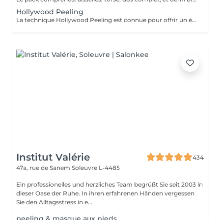
Hollywood Peeling
La technique Hollywood Peeling est connue pour offrir un éclaircissement immédiat de la peau et une apparence lisse et rafraîchie. Il est idéal pour les personnes ayant une peau à tendance acnéique, un teint terne ou des signes de vieillissement, et il est particulièrement bénéfique avant un événement spécial en raison de ses résultats rapides et visibles. Contre Indications: - Non recommandé pour les peaux foncées.
Institut Valérie
434
47a, rue de Sanem
Soleuvre L-4485
Ein professionelles und herzliches Team begrüßt Sie seit 2003 in
dieser Oase der Ruhe. In ihren erfahrenen Händen vergessen
Sie den Alltagsstress in e...
peeling & masque aux pieds