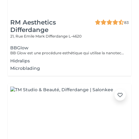
RM Aesthetics
83
Differdange
21, Rue Emile Mark
Differdange L-4620
BBGlow
BB Glow est une procédure esthétique qui utilise la nanotechnologie pour améliorer l'éclat et la douceur de la peau sans avoir besoin de maquillage. Réalisé sur le derme, il induit et stimule les fibroblastes pour synthétiser le collagène et l'élastine. Ce traitement est réalisé avec un dermapen, des micro-aiguilles et des ampoules spécifiques. Favorise la revitalisation de la peau, la réduction des imperfections, des cernes et des rides d'expression. Lissage des cicatrices d'acné et effet lifting. LES INDICATIONS Réduction des pores Réduction des taches et des taches de rousseur Améliore l'élasticité de la peau Activer le collagène Réduction des ridules d'expression Teint uniforme Améliore la luminosité
Hidralips
Microblading