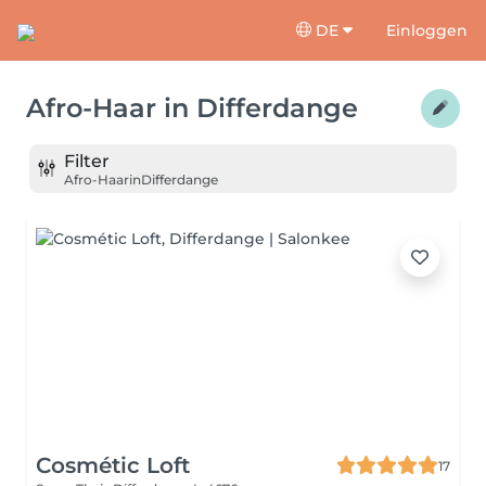
DE
Einloggen
Afro-Haar
in
Differdange
Filter
Afro-Haar
in
Differdange
Cosmétic Loft
17