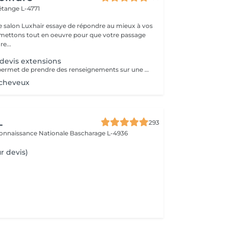
étange L-4771
e salon Luxhair essaye de répondre au mieux à vos
e...
 devis extensions
Ce service vous permet de prendre des renseignements sur une pose d'extension de cheveux ( devis,quantité de mèches,temps à prévoir) Le prix de ce service vous sera déduit si vous décidez de réaliser votre pose d'extensions.
 cheveux
L
293
connaissance Nationale
Bascharage L-4936
r devis)