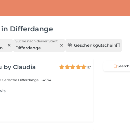
in
Differdange
Suche nach deiner Stadt
Geschenkgutschein
en
Differdange
 by Claudia
Search
117
e Gerlache
Differdange L-4574
vis