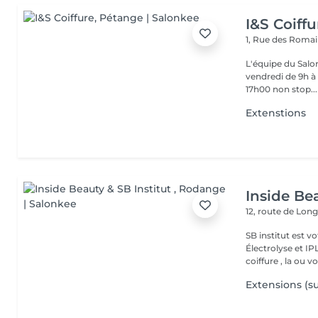
I&S Coiffu
1, Rue des Roma
L'équipe du Salon
vendredi de 9h à 
17h00 non stop...
Extenstions
Inside Bea
12, route de Lo
SB institut est v
Électrolyse et IP
coiffure , la ou vo
Extensions (su