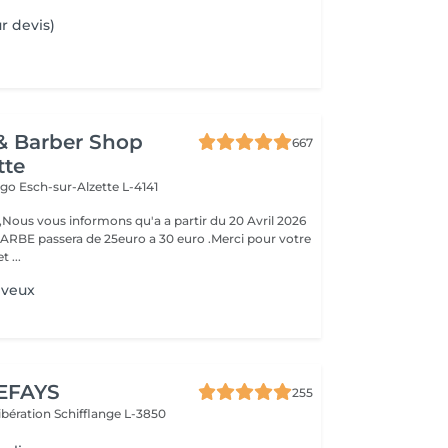
r devis)
& Barber Shop
667
tte
Hugo
Esch-sur-Alzette L-4141
ous vous informons qu'a a partir du 20 Avril 2026
ARBE passera de 25euro a 30 euro .Merci pour votre
 ...
eveux
EFAYS
255
Libération
Schifflange L-3850