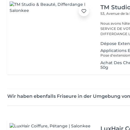
TM Studi
53, Avenue de la
Nous avons hâte de vous accu
SERVICE DE VO
D
Dépose Extens
Applications E
Achat Des Ch
50g
Wir haben ebenfalls Friseure in der Umgebung vo
LuxHair C