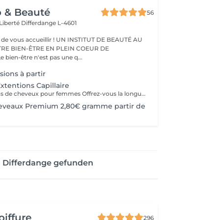
o & Beauté
56
 Liberté
Differdange L-4601
eillir ! UN INSTITUT DE BEAUTÉ AU
TRE BIEN-ÊTRE EN PLEIN COEUR DE
IFFERDANGE Le bien-être n'est pas une q...
ions à partir
xtentions Capillaire
Pose d'extensions de cheveux pour femmes Offrez-vous la longueur et la densité dont vous avez toujours rêvé grâce à notre expertise en extensions capillaires. Notre protocole complet comprend : La consultation experte : Analyse de vos cheveux et choix de la méthode la plus adaptée. Le diagnostic couleur : Sélection de la nuance parfaite pour une transition invisible. La pose sur-mesure : Fixation précise des mèches en respectant la santé de votre cuir chevelu. La coupe de finition et le coiffage : Dégradé pour fondre les extensions et brushing ou waves pour un mouvement naturel.
eveaux Premium 2,80€ gramme partir de
n Differdange gefunden
oiffure
296