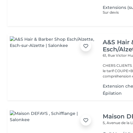
Extensions (su
Sur devis
A&S Hair 
Esch/Alze
61, Rue Victor 
CHERS CLIENTS ,N
le tarif COUPE+B
compréhension et
Extension ch
Épilation
Maison D
5, Avenue de la 