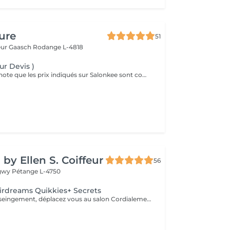
ure
51
eur Gaasch
Rodange L-4818
ur Devis )
Veuillez prendre note que les prix indiqués sur Salonkee sont communiqués à titre informatif et s'entendent de base. Ces derniers sont susceptibles de varier selon le diagnostic réalisé à votre arrivée au salon et l'expertise du professionnel à qui vous confiez votre beauté. Dans tous les cas, un devis précis vous sera proposé et toutes réalisations de prestations seront effectuées avec votre accord. Un grand merci d'avance pour votre compréhension. Au plaisir de vous revoir très vite.
by Ellen S. Coiffeur
56
ngwy
Pétange L-4750
irdreams Quikkies+ Secrets
Pour plus de renseingement, déplacez vous au salon Cordialement