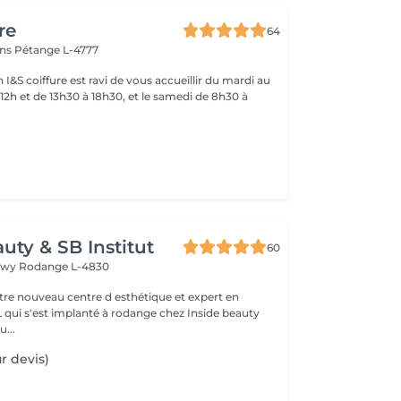
re
64
ins
Pétange L-4777
 I&S coiffure est ravi de vous accueillir du mardi au
12h et de 13h30 à 18h30, et le samedi de 8h30 à
uty & SB Institut
60
ngwy
Rodange L-4830
otre nouveau centre d esthétique et expert en
L qui s'est implanté à rodange chez Inside beauty
u...
r devis)