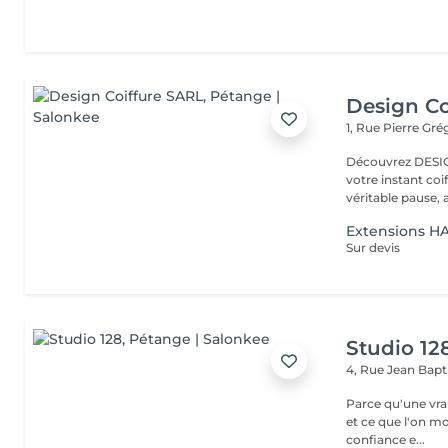
Design Co
1, Rue Pierre Gré
Découvrez DESIGN COIFFURE, La coiff
votre instant co
véritable pause, a
Extensions H
Sur devis
Studio 12
4, Rue Jean Bapti
Parce qu'une vrai
et ce que l'on montre Nous transformons la beauté 
confiance e...