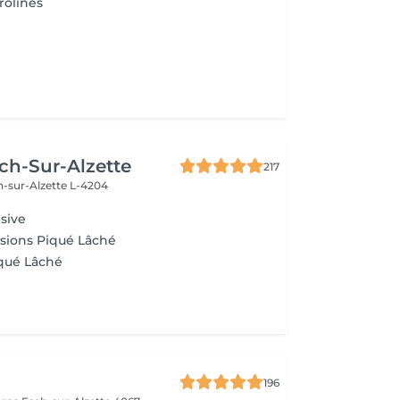
rolines
ch-Sur-Alzette
217
h-sur-Alzette L-4204
sive
sions Piqué Lâché
qué Lâché
a
196