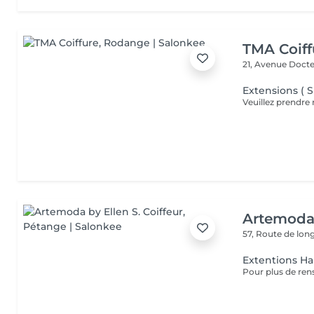
TMA Coiff
21, Avenue Doct
Extensions ( S
Artemoda 
57, Route de lo
Extentions Ha