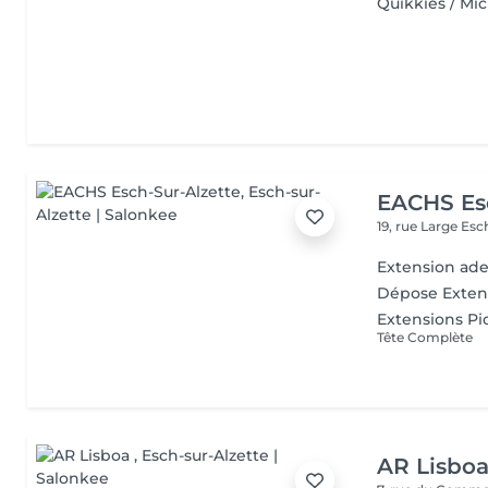
Quikkies / Mic
EACHS Es
19, rue Large
Esc
Extension ade
Dépose Exten
Extensions Pi
Tête Complète
AR Lisbo