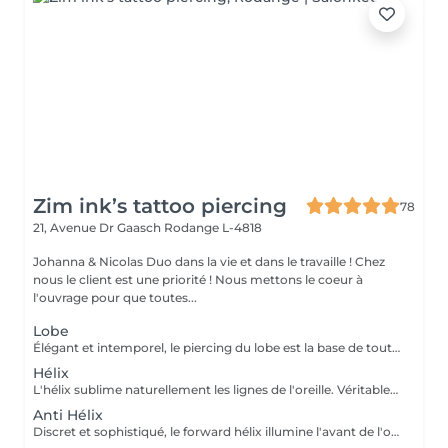
Zim ink’s tattoo piercing
78
21, Avenue Dr Gaasch
Rodange L-4818
Johanna & Nicolas Duo dans la vie et dans le travaille ! Chez
nous le client est une priorité ! Nous mettons le coeur à
l'ouvrage pour que toutes...
Lobe
Élégant et intemporel, le piercing du lobe est la base de toutes les plus belles compositions. Qu'il s'agisse d'un premier piercing ou d'une nouvelle création, chaque réalisation est effectuée avec précision afin de t'offrir une expérience aussi agréable que soignée. Inclus : Bijou de première pose en titane ASTM F-136 Conseils personnalisés et suivi de cicatrisation + 5€ pour changer la couleur de ton bijou grâce à l'anodisation. Les bijoux de la vitrine sont disponibles en première pause, le prix du bijou est à ajouter à la prestation. Pour toutes demandes d'informations, merci de me contacter. Tout les mineurs doivent être accompagnés d'un tuteur légal ( parents ! ), des justificatifs d'identités seront demandés.
Hélix
L'hélix sublime naturellement les lignes de l'oreille. Véritable incontournable, il apporte une touche contemporaine et raffinée qui s'intègre parfaitement à votre style. Chaque projet est pensé en harmonie avec ton anatomie. Conseils personnalisés et suivi de cicatrisation Inclus : Bijou de première pose en titane ASTM F-136 + 5€ pour changer la couleur de ton bijou grâce à l'anodisation. Les bijoux de la vitrine sont disponibles en première pause, le prix du bijou est à ajouter à la prestation. Pour toutes demandes d'informations, merci de me contacter. Tout les mineurs doivent être accompagnés d'un tuteur légal ( parents ! ), des justificatifs d'identités seront demandés.
Anti Hélix
Discret et sophistiqué, le forward hélix illumine l'avant de l'oreille avec subtilité. Un choix idéal pour une composition délicate et résolument élégante. Conseils personnalisés et suivi de cicatrisation Inclus : Bijou de première pose en titane ASTM F-136 + 5€ pour changer la couleur de ton bijou grâce à l'anodisation. Les bijoux de la vitrine sont disponibles en première pause, le prix du bijou est à ajouter à la prestation. Pour toutes demandes d'informations, merci de me contacter. Tout les mineurs doivent être accompagnés d'un tuteur légal ( parents ! ), des justificatifs d'identités seront demandés.