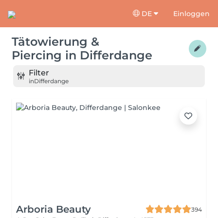
DE
Einloggen
Tätowierung &
Piercing
in
Differdange
Filter
in
Differdange
Arboria Beauty
394