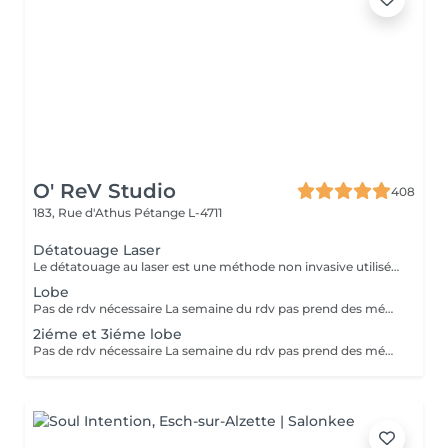
O' ReV Studio
408
183, Rue d'Athus
Pétange L-4711
Détatouage Laser
Le détatouage au laser est une méthode non invasive utilisée pour enlever un tatouage de la peau en utilisant un laser. Ce processus est très populaire, car il permet de supprimer les tatouages de manière efficace tout en minimisant les risques de cicatrices. Le principe repose sur l'utilisation d e faisceaux lumineux qui fragmentent les pigments du tatouage.
Lobe
Pas de rdv nécessaire La semaine du rdv pas prend des médicaments, des anti-inflamatoires, des antibiotiques et de cortisone.
2iéme et 3iéme lobe
Pas de rdv nécessaire La semaine du rdv pas prend des médicaments, des anti-inflamatoires, des antibiotiques et de cortisone.