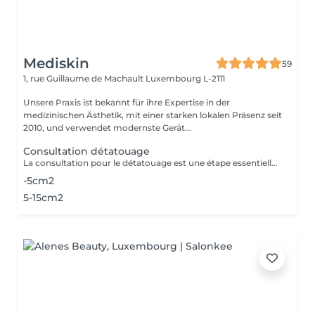
Mediskin
59
1, rue Guillaume de Machault
Luxembourg L-2111
Unsere Praxis ist bekannt für ihre Expertise in der
medizinischen Ästhetik, mit einer starken lokalen Präsenz seit
2010, und verwendet modernste Gerät...
Consultation détatouage
La consultation pour le détatouage est une étape essentielle avant le traitement. Elle permet d'évaluer la taille, les couleurs et la profondeur du tatouage, ainsi que le type de peau du patient. Le professionnel explique le déroulement du traitement, le nombre de séances nécessaires et les éventuels effets secondaires. C'est aussi le moment pour poser toutes vos questions et discuter des attentes en termes de résultats
-5cm2
5-15cm2