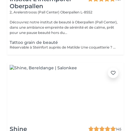
Oberpallen
2, Arelerstrooss (Pall Center)
Oberpallen L-8552
Découvrez notre institut de beauté à Oberpallen (Pall Center),
dans une ambiance empreinte de sérénité et de calme, prêt
pour une pause beauté hors du...
Tattoo grain de beauté
Réservable à Steinfort auprès de Matilde Une coquetterie ? Accentuer un grain de beauté déjà existant ? Une jolie mouche à la Maryline Monroe ? Au choix... Sans douleur, pas de retouche nécessaire ( mais comprise si besoin ), longue durée dans le temps ( jusqu'à 18 mois )
Shine
145