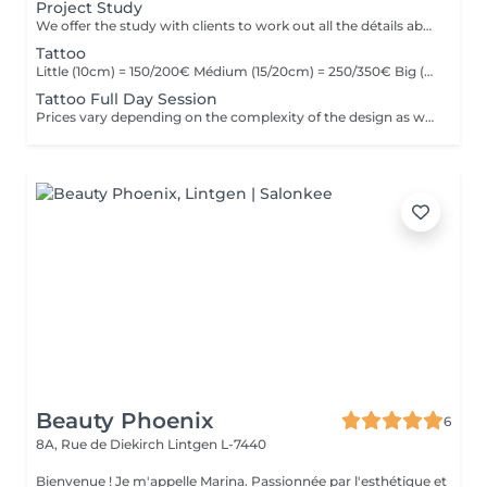
Project Study
We offer the study with clients to work out all the détails about their tattoo.
Tattoo
Little (10cm) = 150/200€ Médium (15/20cm) = 250/350€ Big (25cm/+) = start at 400€ Custom quotes per project! The prices vary depending on the complexity of the design as well as the área to be tattoed!
Tattoo Full Day Session
Prices vary depending on the complexity of the design as well as the área to be tattoed.
Beauty Phoenix
6
8A, Rue de Diekirch
Lintgen L-7440
Bienvenue ! Je m'appelle Marina. Passionnée par l'esthétique et