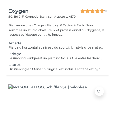
Oxygen
11
50, Bd J-F Kennedy
Esch-sur-Alzette L-4170
Bienvenue chez Oxygen Piercing & Tattoo à Esch. Nous
sommes un studio chaleureux et professionnel où l'hygiène, le
respect et l'écoute sont très impo...
Arcade
Piercing horizontal au niveau du sourcil. Un style urbain et expressif, réalisé avec un bijou courbé en titane. Pose précise adaptée à ta morphologie. Si tu souhaites te faire percer mais que tu as peur des aiguilles ou que tu souffres d'anxiété (stress, blocage), nous te demandons de bien vouloir réserver le service intitulé: <<NOM DU PIERCING (Phobie des aiguilles)>> Ce service ne côute pas plus cher. Il est simplement prévu pour des raisons d'organisation, afin que tout le monde soit à l'aise et bien accueilli(e).
Bridge
Le Piercing Bridge est un piercing facial situé entre les deux yeux à la racine du nez. Un Piercing en titane chirurgical est inclus. Le titane est hypoallergénique, léger et idéal pour les premières phases de cicatrisation. Si tu souhaites te faire percer mais que tu as peur des aiguilles ou que tu souffres d'anxiété (stress, blocage), nous te demandons de bien vouloir réserver le service intitulé: <<NOM DU PIERCING (Phobie des aiguilles)>> Ce service ne côute pas plus cher. Il est simplement prévu pour des raisons d'organisation, afin que tout le monde soit à l'aise et bien accueilli(e).
Labret
Un Piercing en titane chirurgical est inclus. Le titane est hypoallergénique, léger et idéal pour les premières phases de cicatrisation. Si tu souhaite te faire percer mais que tu as peur des aiguilles ou que tu souffres d'anxiété (stress, blocage), nous te demandons de bien vouloir réserver le service intitulé: <<NOM DU PIERCING (Phobie des aiguilles)>> Ce service ne côute pas plus cher. Il est simplement prévu pour des raisons d'organisation, afin que tout le monde soit à l'aise et bien accueilli(e).