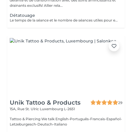
détente et de transformation avec des soins amincissants et
drainants exclusifs! Allier rela...
Détatouage
Le temps de la séance et le nombre de séances utiles pour enlever le tatouage sont variables Le détatouage laser est une technique efficace qui fragmente les pigments d'encre sous la peau à l'aide de faisceaux de lumière, permettant ainsi au système immunitaire de les éliminer progressivement. Le processus nécessite généralement plusieurs séances, et son efficacité dépend de divers facteurs. Comment ça marche ? Le laser cible les particules d'encre et les chauffe pour les fragmenter en morceaux plus petits. Ces fragments sont ensuite naturellement évacués par le corps. Différents types de lasers, tels que le laser Picosure ou le laser Q-Switched, sont utilisés pour traiter efficacement différentes couleurs et profondeurs d'encre. Ce qu'il faut savoir Nombre de séances Le nombre de séances varie considérablement. Un tatouage amateur peut nécessiter 3 à 5 séances, tandis qu'un tatouage professionnel peut en exiger 4 à 12, voire plus, pour une disparition complète. Résultats progressifs L'éclaircissement de l'encre est visible après chaque séance, mais le tatouage complet s'estompe progressivement au fil du temps.
Unik Tattoo & Products
29
15A, Rue St. Ulric
Luxembourg L-2651
Tattoo & Piercing We talk English-Português-Francais-Español-
Letzeburgesch-Deutsch-Italiano