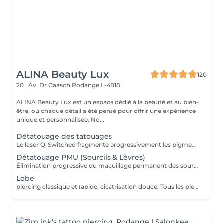
ALINA Beauty Lux
120
20 , Av. Dr Gaasch
Rodange L-4818
ALINA Beauty Lux est un espace dédié à la beauté et au bien-
être, où chaque détail a été pensé pour offrir une expérience
unique et personnalisée. No...
Détatouage des tatouages
Le laser Q-Switched fragmente progressivement les pigments du tatouage afin que l'organisme les élimine naturellement. Tatouages noirs Tatouages rouges Tatouages bleus Certains pigments colorés (selon leur composition) En moyenne 4 à 10 séances, espacées de 6 à 8 semaines, sont nécessaires. À LIRE AVANT VOTRE SÉANCE Évitez toute exposition au soleil et aux UV pendant les 2 semaines avant et après la séance. Informez-nous si vous prenez un traitement photosensibilisant. Traitement contre-indiqué pendant la grossesse. Le traitement ne peut pas être réalisé sur une peau infectée, brûlée ou présentant une plaie. Ne pas appliquer de rétinol, d'acides exfoliants ou de produits irritants sur la zone avant et après le traitement. Respectez un délai minimum de 6 à 8 semaines entre chaque séance.
Détatouage PMU (Sourcils & Lèvres)
Élimination progressive du maquillage permanent des sourcils et des lèvres à l'aide d'un laser Q-Switched. Le nombre de séances dépend de: la couleur du pigment la profondeur d'implantation l'ancienneté du maquillage permanent la réaction individuelle de la peau 17 En moyenne 3 à 8 séances, espacées de 6 à 8 semaines, sont nécessaires. À LIRE AVANT VOTRE SÉANCE Évitez toute exposition au soleil et aux UV pendant les 2 semaines avant et après la séance. Informez-nous si vous prenez un traitement photosensibilisant. Traitement contre-indiqué pendant la grossesse. Le traitement ne peut pas être réalisé sur une peau infectée, brûlée ou présentant une plaie. Ne pas appliquer de rétinol, d'acides exfoliants ou de produits irritants sur la zone avant et après le traitement. Respectez un délai minimum de 6 à 8 semaines entre chaque séance.
Lobe
piercing classique et rapide, cicatrisation douce. Tous les piercings sont réalisés dans le respect strict des normes d'hygiène, de sécurité et de la législation luxembourgeoise. Le matériel est stérilisé en autoclave, les gants et instruments sont à usage unique, et les bijoux utilisés sont en titane chirurgical hypoallergénique, conforme aux normes européennes. Chaque prestation comprend : *la désinfection complète de la zone, *la pose professionnelle, *les conseils personnalisés de soins et cicatrisation. Âge minimum Règlement au Luxembourg : Le piercing est autorisé à partir de 16 ans. Entre 16 et 18 ans, le client doit être accompagné d'un parent ou tuteur légal pour signer une autorisation écrite avant la séance. Aucun piercing n'est effectué en dessous de 16 ans, sans exception. Avant la séance : Ne pas consommer d'alcool, de caféine ni de médicaments fluidifiant le sang (aspirine, ibuprofène, etc.) pendant 24 h. Avoir bien mangé et dormi avant la séance. La peau doit être propre, sans maquillage ni crème. Après la séance : Ne pas toucher le piercing avec les mains sales. Nettoyer la zone 2 fois par jour avec une solution saline stérile. Éviter piscine, sauna, mer, maquillage ou parfum pendant 10 à 15 jours. Ne jamais tourner ni retirer le bijou avant la cicatrisation complète. Contre-indications : Grossesse, allaitement, diabète non stabilisé. Maladies de la peau ou infections locales. Traitements anticoagulants, immunosuppresseurs ou antibiotiques en cours. Allergies connues aux métaux.