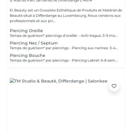
5, Rue du Parc de Gerlache
Differdange L-4574
EI Beauty est un Grossiste Esthétique de Produits et Matériel de
Beauté situé à Differdange au Luxembourg, Nous vendons aux
professionnels et aux pri...
Piercing Oreille
Temps de guérison* piercings d'oreille: - Anti-tragus: 3-9 mois - Piercing de conque: 3-9 mois - Daithpiercing: 3-9 mois - Piercing helix: 3-9 mois - Perçage de fumée: 3-9 mois - Piercing douillet: 3-9 mois - Piercing Tragus: 3-9 mois - Piercing du lobe de l'oreille: 4-8 semaines *Notez également qu'il est indispensable de réaliser les soins quotidiennement pour que la cicatrisation se fasse dans les meilleures conditions. *La guérison est différente d'une personne à l'autre **Si vous êtes mineur, l'autorisation parentale est obligatoire. Industriel Piercing - Sous réserve d'évaluation
Piercing Nez / Septum
Temps de guérison* par piercings - Piercing aux narines: 3-4 semaines - Piercing septum: 4-8 semaines *Notez également qu'il est indispensable de réaliser les soins quotidiennement pour que la cicatrisation se fasse dans les meilleures conditions. *La guérison est différente d'une personne à l'autre **Si vous êtes mineur, l'autorisation parentale est obligatoire.
Piercing Bouche
Temps de guérison* par piercings - Piercing Labret: 6-8 semaines - Piercing des lèvres / côté: 6-8 semaines - Piercing de la lèvre supérieure: 2-3 mois - Piercing de la langue: 4-8 semaines *Notez également qu'il est indispensable de réaliser les soins quotidiennement pour que la cicatrisation se fasse dans les meilleures conditions. *La guérison est différente d'une personne à l'autre **Si vous êtes mineur, l'autorisation parentale est obligatoire.