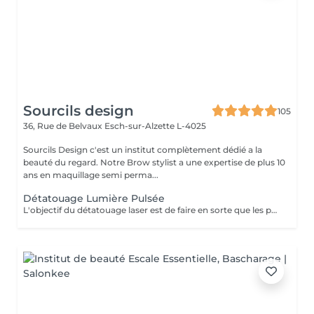
Sourcils design
105
36, Rue de Belvaux
Esch-sur-Alzette L-4025
Sourcils Design c'est un institut complètement dédié a la
beauté du regard. Notre Brow stylist a une expertise de plus 10
ans en maquillage semi perma...
Détatouage Lumière Pulsée
L'objectif du détatouage laser est de faire en sorte que les particules d'encre soient digérables par l'organisme. Ainsi le faisceau d'énergie du laser vise le pigment et permet de le faire éclater. Il va ensuite être éliminé par les globules blancs. La quantité de séances dépendra du type d'encre, de la peau et de la technique utilisée par le professionnel qui a réalisé votre tatouage des sourcils. seulement un mois apres la première séance la praticienne pourra déterminer le numéro de séances nécessaires, dans. certaines cas une seule séance suffit comme dans certains outres nous pouvons besoin de trois ou plus. Les poils peuvent temporairement devenir blancs "en raison de l'élimination des pigments" explique l'experte. Cette décoloration est courante et temporaire (en quelques jours seulement, les sourcils retrouvent leur couleur d'origine).