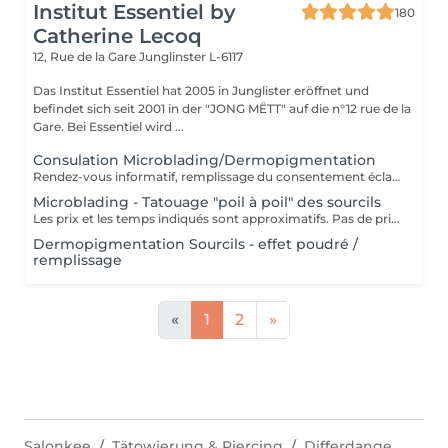
Institut Essentiel by
180
Catherine Lecoq
12, Rue de la Gare
Junglinster L-6117
Das Institut Essentiel hat 2005 in Junglister eröffnet und
befindet sich seit 2001 in der "JONG MËTT" auf die n°12 rue de la
Gare. Bei Essentiel wird ...
Consulation Microblading/Dermopigmentation
Rendez-vous informatif, remplissage du consentement éclairé pour la réalisation d'un acte de tatouage. Évaluation du tatouage à réaliser, choix de la technique la mieux adaptée. La consultation est considérée comme un acompte si prise de rendez-vous pour le tatouage endéans les 15 jours.
Microblading - Tatouage "poil à poil" des sourcils
Les prix et les temps indiqués sont approximatifs. Pas de prise de rendez-vous sans consultation préalable. Réservable en ligne ou par téléphone.
Dermopigmentation Sourcils - effet poudré /
remplissage
«
1
2
»
Salonkee
Tätowierung & Piercing
Differdange