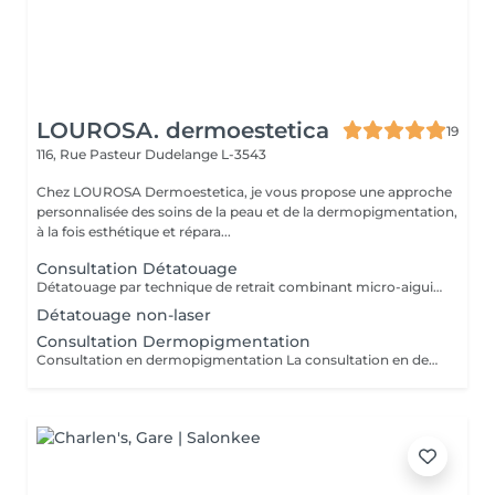
LOUROSA. dermoestetica
19
116, Rue Pasteur
Dudelange L-3543
Chez LOUROSA Dermoestetica, je vous propose une approche
personnalisée des soins de la peau et de la dermopigmentation,
à la fois esthétique et répara...
Consultation Détatouage
Détatouage par technique de retrait combinant micro-aiguilletage et solution spécifique, adaptée aux pigments difficiles à traiter au laser . La consultation est requise.
Détatouage non-laser
Consultation Dermopigmentation
Consultation en dermopigmentation La consultation en dermopigmentation est une étape essentielle avant toute prestation de traitement correctif ou reconstructeur. Elle permet de comprendre vos besoins, d'analyser la peau et de définir un protocole entièrement personnalisé en fonction de la zone à traiter, de votre carnation, de votre morphologie et du résultat souhaité. Ce rendez-vous comprend un échange approfondi sur vos attentes, une analyse précise de la zone concernée ainsi que des conseils professionnels sur la technique et l'approche les plus adaptées à votre situation. C'est également un moment privilégié pour répondre à toutes vos questions et s'assurer de l'absence de contre-indications. Le montant de la consultation est déduit du tarif de la prestation si celle-ci est réalisée dans les 2 mois suivant la consultation. Cette étape est indispensable afin de garantir un traitement sécurisé, cohérent et parfaitement adapté à votre peau et à votre objectif esthétique ou réparateur.