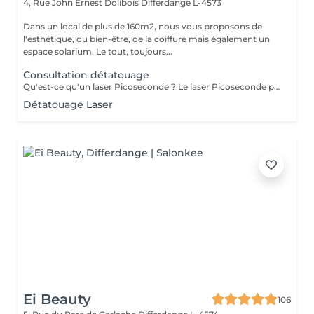
4, Rue John Ernest Dolibois
Differdange L-4573
Dans un local de plus de 160m2, nous vous proposons de
l'esthétique, du bien-être, de la coiffure mais également un
espace solarium. Le tout, toujours...
Consultation détatouage
Qu'est-ce qu'un laser Picoseconde ? Le laser Picoseconde permet de délivrer une impulsion lumineuse de l'ordre de 300 picoseconde. Cette brièveté d'impulsion induit une onde de choc capable de fragmenter les pigments du tatouage. Le détatouage était jusqu'à présent réalisé avec des lasers dits «Q Switched» avec une durée d'impulsion de l'ordre de la nanoseconde, beaucoup moins efficace. - Efficace sur les tatouages noirs et de couleurs - Traitement corps, visage et maquillage permanant. - Le détatouage par laser ne laisse pas de cicatrices après le traitement ; - Les séances sont espacées de 30 à 40 jours (au lieu de 2 mois ou plus avec un laser «Q Switched») ; Il est impossible de prédire avec précision le nombre de séances nécessaires. En effet, tout dépend des facteurs sur lesquels nous n'avons aucune information avant de commencer le traitement (qualité et profondeur de l'encre, présence ou non de métaux dans les pigments)
Détatouage Laser
Ei Beauty
106