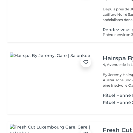
Depuis près de 30
coiffure Noiré S
spécialistes dans l
Rendez-vous 
Hairspa 
4, Avenue de la 
By Jeremy Hairsp
Austauschs und 
eine friedvolle Oas
Rituel Henné 
Rituel Henné S
Fresh Cu