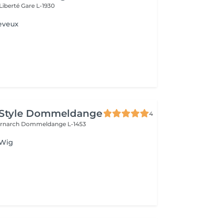
 Liberté
Gare L-1930
eveux
 Style Dommeldange
4
ernarch
Dommeldange L-1453
 Wig