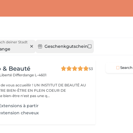
ch deiner Stadt
Geschenkgutschein
dange
o & Beauté
Search
53
 Liberté
Differdange L-4601
eillir ! UN INSTITUT DE BEAUTÉ AU
TRE BIEN-ÊTRE EN PLEIN COEUR DE
IFFERDANGE Le bien-être n'est pas une q...
xtensions à partir
extension cheveux