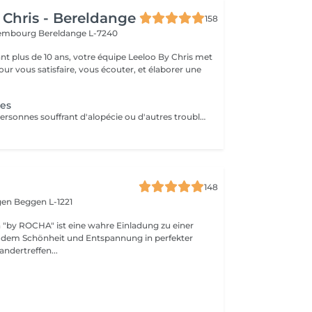
 Chris - Bereldange
158
uxembourg
Bereldange L-7240
t plus de 10 ans, votre équipe Leeloo By Chris met
ur vous satisfaire, vous écouter, et élaborer une
.
nes
Conçu pour les personnes souffrant d'alopécie ou d'autres troubles capillaires génétiques, le système Microlines est un nouveau système révolutionnaire conçu pour vous donner les résultats que vous souhaitez Le Microlines dure plus de 2 ans et redonne de la longueur et du volume à vos cheveux pour que vous puissiez retrouver confiance en vous et changer votre vie C'est un système d'extension de cheveux avec un ruban invisible qui vous donnera la longueur et le volume dont vos cheveux ont besoin pour être beaux. Le Microlines est un correcteur anti-chute révolutionnaire, offrant les meilleurs résultats sur le marché
148
gen
Beggen L-1221
"by ROCHA" ist eine wahre Einladung zu einer
an dem Schönheit und Entspannung in perfekter
ndertreffen...