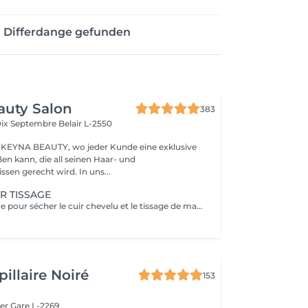
n Differdange gefunden
auty Salon
383
Dix Septembre
Belair L-2550
KEYNA BEAUTY, wo jeder Kunde eine exklusive
en kann, die all seinen Haar- und
sen gerecht wird. In uns...
R TISSAGE
Mis sous le casque pour sécher le cuir chevelu et le tissage de manière efficace et confortable. Un diagnostic sur mesure + shampooing nourrissant, masque hydratant ,coiffage sérum et fixation finale. Important: cheveux sans tresse ni noeuds à l'arrivée; tout noeuds ou tressage entraîne l'annulation et 50% de la prestation est retenu. Toute arrivée retardée de 15-30 minutes ou plus entraînera l'annulation automatique du rendez-vous.
illaire Noiré
153
ger
Gare L-2269