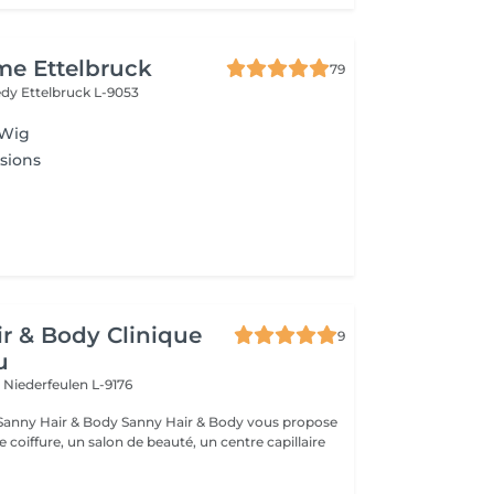
me Ettelbruck
79
nedy
Ettelbruck L-9053
 Wig
sions
r & Body Clinique
9
u
n
Niederfeulen L-9176
dy Sanny Hair & Body vous propose
ce coiffure, un salon de beauté, un centre capillaire