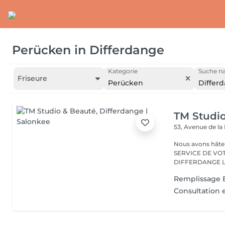
Perücken
in
Differdange
Kategorie
Suche na
Friseure
Perücken
Differ
TM Studi
53, Avenue de la
Nous avons hâte de vous accu
SERVICE DE VO
D
Remplissage E
Consultation 