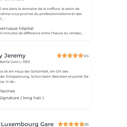
 ans dans le domaine de la coiffure, le salon de
andrine vous promet du professionnalisme et des
'...
perruque hôpital
Prévoir environ 30 minutes de différence entre l'heure du rendez-vous sur le planning et l'arrivée à l'hôpital (le temps nécessaire pour faire le déplacement)
By Jeremy
124
Liberté
Gare L-1930
a ist ein Haus der Schönheit, ein Ort des
der Entspannung. Schon beim Betreten erwartet Sie
e, in de...
Racines
ignature ( long hair )
t Luxembourg Gare
85