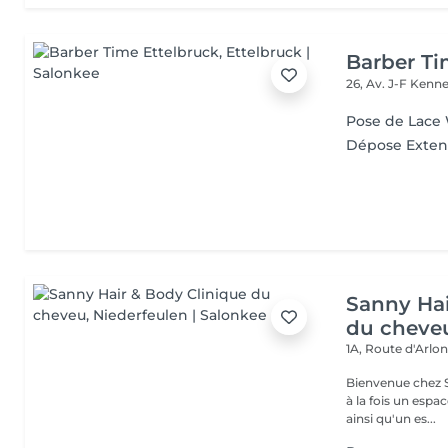
Barber Ti
26, Av. J-F Ken
Pose de Lace
Dépose Exten
Sanny Hai
du cheve
1A, Route d'Arlo
Bienvenue chez Sanny Hair & Bo
à la fois un espa
ainsi qu'un es...