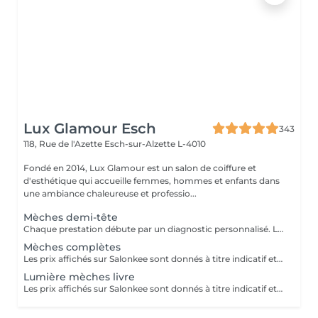
Lux Glamour Esch
343
118, Rue de l'Azette
Esch-sur-Alzette L-4010
Fondé en 2014, Lux Glamour est un salon de coiffure et
d'esthétique qui accueille femmes, hommes et enfants dans
une ambiance chaleureuse et professio...
Mèches demi-tête
Chaque prestation débute par un diagnostic personnalisé. Le tarif final est confirmé en salon selon les besoins de vos cheveux et la technique réalisée.
Mèches complètes
Les prix affichés sur Salonkee sont donnés à titre indicatif et représentent les tarifs de base. Ceux-ci peuvent varier en fonction du diagnostic effectué lors de votre arrivée au salon et de l'expertise du professionnel à qui vous confiez vos soins de beauté. Dans tout les cas, un devis détaillé vous sera proposé et toute prestation sera réalisée avec votre accord.
Lumière mèches livre
Les prix affichés sur Salonkee sont donnés à titre indicatif et représentent les tarifs de base. Ceux-ci peuvent varier en fonction du diagnostic effectué lors de votre arrivée au salon et de l'expertise du professionnel à qui vous confiez vos soins de beauté. Dans tout les cas, un devis détaillé vous sera proposé et toute prestation sera réalisée avec votre accord.