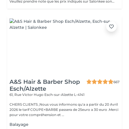
Veuillez prendre note que les prix indiqués sur Salonkee sont communiqués à titre informatif et s'entendent de base. Ces derniers sont susceptibles de varier selon le diagnostic réalisé à votre arrivée au salon et l'expertise du professionnel à qui vous confiez votre beauté. Dans tous les cas, un devis précis vous sera proposé et toutes réalisations de prestations seront effectuées avec votre accord. Un grand merci d'avance pour votre compréhension. Au plaisir de vous recevoir très vite.
A&S Hair & Barber Shop
667
Esch/Alzette
61, Rue Victor Hugo
Esch-sur-Alzette L-4141
CHERS CLIENTS ,Nous vous informons qu'a a partir du 20 Avril
2026 le tarif COUPE+BARBE passera de 25euro a 30 euro .Merci
pour votre compréhension et ...
Balayage