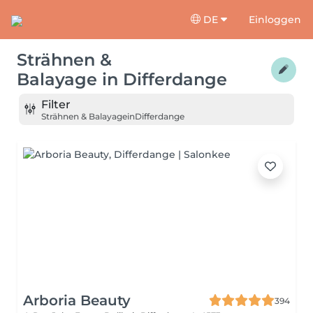
DE
Einloggen
Strähnen &
Balayage
in
Differdange
Filter
Strähnen & Balayage
in
Differdange
Arboria Beauty
394