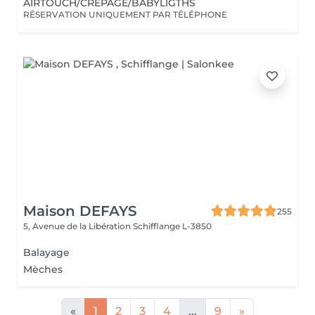
AIRTOUCH/CRÉPAGE/BABYLIGTHS
RÉSERVATION UNIQUEMENT PAR TÉLÉPHONE
Maison DEFAYS
255
5, Avenue de la Libération
Schifflange L-3850
Balayage
Mèches
«
1
2
3
4
...
9
»