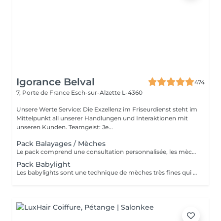
Igorance Belval
474
7, Porte de France
Esch-sur-Alzette L-4360
Unsere Werte Service: Die Exzellenz im Friseurdienst steht im
Mittelpunkt all unserer Handlungen und Interaktionen mit
unseren Kunden. Teamgeist: Je...
Pack Balayages / Mèches
Le pack comprend une consultation personnalisée, les mèches avec les produits LOREAL PROFESSIONNEL, shampooing et conditionneur spécifiques REDKEN, le séchage et les produits de styling REDKEN Option Coupe : la coupe IGORANCE, ( finition sur cheveux sec), le séchage et les produits de styling REDKEN. * Tarifs à titre indicatifs à confirmer après la consultation personnalisée établit auprès de votre coiffeur/stylist/spécialiste * La direction se réserve le droit d’apporter des modifications pour le bon fonctionnement du salon
Pack Babylight
Les babylights sont une technique de mèches très fines qui donne un résultat lumineux. Le pack comprend une consultation personnalisée, des babylights avec les produits LOREAL PROFESSIONNEL, shampooing et conditionneur spécifiques REDKEN, le séchage et les produits de styling REDKEN Option Coupe : la coupe IGORANCE, ( finition sur cheveux sec), le séchage et les produits de styling REDKEN. * Tarifs à titre indicatifs à confirmer après la consultation personnalisée établit auprès de votre coiffeur/stylist/spécialiste * La direction se réserve le droit d’apporter des modifications pour le bon fonctionnement du salon