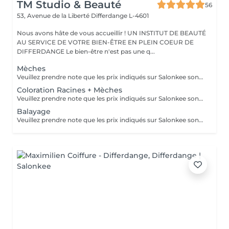
TM Studio & Beauté
56
53, Avenue de la Liberté
Differdange L-4601
Nous avons hâte de vous accueillir ! UN INSTITUT DE BEAUTÉ
AU SERVICE DE VOTRE BIEN-ÊTRE EN PLEIN COEUR DE
DIFFERDANGE Le bien-être n'est pas une q...
Mèches
Veuillez prendre note que les prix indiqués sur Salonkee sont communiqués à titre informatif et s'entendent de base. Ces derniers sont susceptibles de varier selon le diagnostic réalisé à votre arrivée au salon et l'expertise du professionnel à qui vous confiez votre beauté. Dans tous les cas, un devis précis vous sera proposé et toutes réalisations de prestations seront effectuées avec votre accord. Un grand merci d'avance pour votre compréhension. Au plaisir de vous recevoir très vite.
Coloration Racines + Mèches
Veuillez prendre note que les prix indiqués sur Salonkee sont communiqués à titre informatif et s'entendent de base. Ces derniers sont susceptibles de varier selon le diagnostic réalisé à votre arrivée au salon et l'expertise du professionnel à qui vous confiez votre beauté. Dans tous les cas, un devis précis vous sera proposé et toutes réalisations de prestations seront effectuées avec votre accord. Un grand merci d'avance pour votre compréhension. Au plaisir de vous recevoir très vite.
Balayage
Veuillez prendre note que les prix indiqués sur Salonkee sont communiqués à titre informatif et s'entendent de base. Ces derniers sont susceptibles de varier selon le diagnostic réalisé à votre arrivée au salon et l'expertise du professionnel à qui vous confiez votre beauté. Dans tous les cas, un devis précis vous sera proposé et toutes réalisations de prestations seront effectuées avec votre accord. Un grand merci d'avance pour votre compréhension. Au plaisir de vous recevoir très vite.