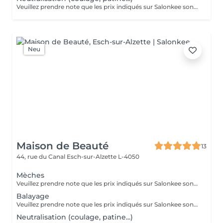
Veuillez prendre note que les prix indiqués sur Salonkee sont communiqués à titre informatif et s'entendent de base. Ces derniers sont susceptibles de varier selon le diagnostic réalisé à votre arrivée au salon et l'expertise du professionnel à qui vous confiez votre beauté. Dans tous les cas, un devis précis vous sera proposé et toutes réalisations de prestations seront effectuées avec votre accord. Un grand merci d'avance pour votre compréhension. Au plaisir de vous recevoir très vite.
Neu
Maison de Beauté
13
44, rue du Canal
Esch-sur-Alzette L-4050
Mèches
Veuillez prendre note que les prix indiqués sur Salonkee sont communiqués à titre informatif et s'entendent de base. Ces derniers sont susceptibles de varier selon le diagnostic réalisé à votre arrivée au salon et l'expertise du professionnel à qui vous confiez votre beauté. Dans tous les cas, un devis précis vous sera proposé et toutes réalisations de prestations seront effectuées avec votre accord. Un grand merci d'avance pour votre compréhension. Au plaisir de vous recevoir très vite.
Balayage
Veuillez prendre note que les prix indiqués sur Salonkee sont communiqués à titre informatif et s'entendent de base. Ces derniers sont susceptibles de varier selon le diagnostic réalisé à votre arrivée au salon et l'expertise du professionnel à qui vous confiez votre beauté. Dans tous les cas, un devis précis vous sera proposé et toutes réalisations de prestations seront effectuées avec votre accord. Un grand merci d'avance pour votre compréhension. Au plaisir de vous recevoir très vite.
Neutralisation (coulage, patine...)