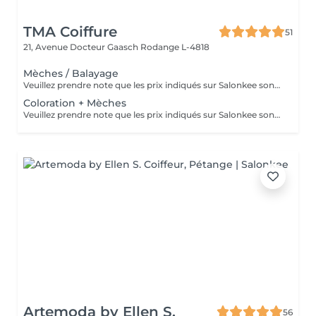
TMA Coiffure
51
21, Avenue Docteur Gaasch
Rodange L-4818
Mèches / Balayage
Veuillez prendre note que les prix indiqués sur Salonkee sont communiqués à titre informatif et s'entendent de base. Ces derniers sont susceptibles de varier selon le diagnostic réalisé à votre arrivée au salon et l'expertise du professionnel à qui vous confiez votre beauté. Dans tous les cas, un devis précis vous sera proposé et toutes réalisations de prestations seront effectuées avec votre accord. Un grand merci d'avance pour votre compréhension. Au plaisir de vous revoir très vite.
Coloration + Mèches
Veuillez prendre note que les prix indiqués sur Salonkee sont communiqués à titre informatif et s'entendent de base. Ces derniers sont susceptibles de varier selon le diagnostic réalisé à votre arrivée au salon et l'expertise du professionnel à qui vous confiez votre beauté. Dans tous les cas, un devis précis vous sera proposé et toutes réalisations de prestations seront effectuées avec votre accord. Un grand merci d'avance pour votre compréhension. Au plaisir de vous revoir très vite.
Artemoda by Ellen S.
56