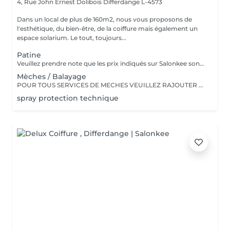
4, Rue John Ernest Dolibois
Differdange L-4573
Dans un local de plus de 160m2, nous vous proposons de
l'esthétique, du bien-être, de la coiffure mais également un
espace solarium. Le tout, toujours...
Patine
Veuillez prendre note que les prix indiqués sur Salonkee sont communiqués à titre informatif et s'entendent de base. Ces derniers sont susceptibles de varier selon le diagnostic réalisé à votre arrivée au salon et l'expertise du professionnel à qui vous confiez votre beauté. Dans tous les cas, un devis précis vous sera proposé et toutes réalisations de prestations seront effectuées avec votre accord. Un grand merci d'avance pour votre compréhension. Au plaisir de vous recevoir très vite.
Mèches / Balayage
POUR TOUS SERVICES DE MECHES VEUILLEZ RAJOUTER UN SERVICE PATINE DANS VOTRE PRISE DE RENDEZ-VOUS Les prix indiqués sur Salonkee sont communiqués à titre informatif et s'entendent de base. Ces derniers sont susceptibles de varier selon le diagnostic réalisé à votre arrivée au salon et l'expertise du professionnel à qui vous confiez votre beauté. Dans tous les cas, un devis précis vous sera proposé et toutes réalisations de prestations seront effectuées avec votre accord. Un grand merci d'avance pour votre compréhension. Au plaisir de vous recevoir très vite.
spray protection technique