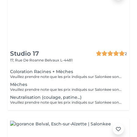
Studio 17
2
17, Rue De Roanne
Belvaux L-4481
Coloration Racines + Mèches
Veuillez prendre note que les prix indiqués sur Salonkee sont communiqués à titre informatif et s'entendent de base. Ces derniers sont susceptibles de varier selon le diagnostic réalisé à votre arrivée au salon et l'expertise du professionnel à qui vous confiez votre beauté. Dans tous les cas, un devis précis vous sera proposé et toutes réalisations de prestations seront effectuées avec votre accord. Un grand merci d'avance pour votre compréhension. Au plaisir de vous recevoir très vite.
Mèches
Veuillez prendre note que les prix indiqués sur Salonkee sont communiqués à titre informatif et s'entendent de base. Ces derniers sont susceptibles de varier selon le diagnostic réalisé à votre arrivée au salon et l'expertise du professionnel à qui vous confiez votre beauté. Dans tous les cas, un devis précis vous sera proposé et toutes réalisations de prestations seront effectuées avec votre accord. Un grand merci d'avance pour votre compréhension. Au plaisir de vous recevoir très vite.
Neutralisation (coulage, patine...)
Veuillez prendre note que les prix indiqués sur Salonkee sont communiqués à titre informatif et s'entendent de base. Ces derniers sont susceptibles de varier selon le diagnostic réalisé à votre arrivée au salon et l'expertise du professionnel à qui vous confiez votre beauté. Dans tous les cas, un devis précis vous sera proposé et toutes réalisations de prestations seront effectuées avec votre accord. Un grand merci d'avance pour votre compréhension. Au plaisir de vous recevoir très vite.