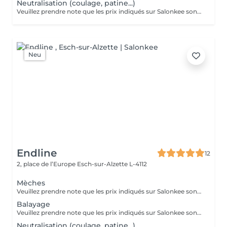
Neutralisation (coulage, patine...)
Veuillez prendre note que les prix indiqués sur Salonkee sont communiqués à titre informatif et s'entendent de base. Ces derniers sont susceptibles de varier selon le diagnostic réalisé à votre arrivée au salon et l'expertise du professionnel à qui vous confiez votre beauté. Dans tous les cas, un devis précis vous sera proposé et toutes réalisations de prestations seront effectuées avec votre accord. Un grand merci d'avance pour votre compréhension. Au plaisir de vous recevoir très vite.
Neu
Endline
12
2, place de l’Europe
Esch-sur-Alzette L-4112
Mèches
Veuillez prendre note que les prix indiqués sur Salonkee sont communiqués à titre informatif et s'entendent de base. Ces derniers sont susceptibles de varier selon le diagnostic réalisé à votre arrivée au salon et l'expertise du professionnel à qui vous confiez votre beauté. Dans tous les cas, un devis précis vous sera proposé et toutes réalisations de prestations seront effectuées avec votre accord. Un grand merci d'avance pour votre compréhension. Au plaisir de vous recevoir très vite.
Balayage
Veuillez prendre note que les prix indiqués sur Salonkee sont communiqués à titre informatif et s'entendent de base. Ces derniers sont susceptibles de varier selon le diagnostic réalisé à votre arrivée au salon et l'expertise du professionnel à qui vous confiez votre beauté. Dans tous les cas, un devis précis vous sera proposé et toutes réalisations de prestations seront effectuées avec votre accord. Un grand merci d'avance pour votre compréhension. Au plaisir de vous recevoir très vite.
Neutralisation (coulage, patine...)