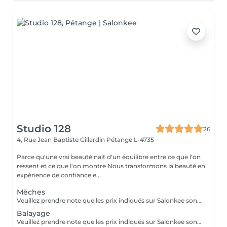
Studio 128
26
4, Rue Jean Baptiste Gillardin
Pétange L-4735
Parce qu'une vrai beauté nait d'un équilibre entre ce que l'on
ressent et ce que l'on montre Nous transformons la beauté en
expérience de confiance e...
Mèches
Veuillez prendre note que les prix indiqués sur Salonkee sont communiqués à titre informatif et s'entendent de base. Ces derniers sont susceptibles de varier selon le diagnostic réalisé à votre arrivée au salon et l'expertise du professionnel à qui vous confiez votre beauté. Dans tous les cas, un devis précis vous sera proposé et toutes réalisations de prestations seront effectuées avec votre accord. Un grand merci d'avance pour votre compréhension. Au plaisir de vous recevoir très vite.
Balayage
Veuillez prendre note que les prix indiqués sur Salonkee sont communiqués à titre informatif et s'entendent de base. Ces derniers sont susceptibles de varier selon le diagnostic réalisé à votre arrivée au salon et l'expertise du professionnel à qui vous confiez votre beauté. Dans tous les cas, un devis précis vous sera proposé et toutes réalisations de prestations seront effectuées avec votre accord. Un grand merci d'avance pour votre compréhension. Au plaisir de vous recevoir très vite.