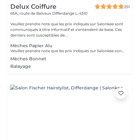
Delux Coiffure
251
65A, route de Belvaux
Differdange L-4510
Veuillez prendre note que les prix indiqués sur Salonkee sont
communiqués à titre informatif et s'entendent de base. Ces
derniers sont susceptibles de...
Mèches Papier Alu
Veuillez prendre note que les prix indiqués sur Salonkee sont communiqués à titre informatif et s'entendent de base. Ces derniers sont susceptibles de varier selon le diagnostic réalisé à votre arrivée au salon et l'expertise du professionnel à qui vous confiez votre beauté. Dans tous les cas, un devis précis vous sera proposé et toutes réalisations de prestations seront effectuées avec votre accord. Un grand merci d'avance pour votre compréhension. Au plaisir de vous revoir très vite.
Mèches Bonnet
Balayage