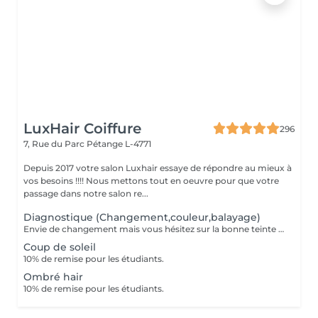
LuxHair Coiffure
296
7, Rue du Parc
Pétange L-4771
Depuis 2017 votre salon Luxhair essaye de répondre au mieux à
vos besoins !!!! Nous mettons tout en oeuvre pour que votre
passage dans notre salon re...
Diagnostique (Changement,couleur,balayage)
Envie de changement mais vous hésitez sur la bonne teinte ou la bonne technique ? Le diagnostic couleur est là pour ça Lors de ce rendez-vous, nous prenons le temps d'analyser : Votre base naturelle L'état et l'historique de vos cheveux Vos envies (luminosité, reflets, intensité, entretien, etc.) Ensemble, nous définissons la technique la plus adaptée : balayage, patine, coloration complète ou transformation plus audacieuse. Le montant du diagnostic est entièrement déduit le jour de la prestation, si vous décidez de réaliser votre changement avec nous. Parce qu'un résultat sublime commence toujours par un diagnostic sur mesure.
Coup de soleil
10% de remise pour les étudiants.
Ombré hair
10% de remise pour les étudiants.