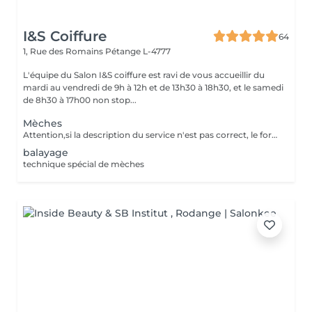
I&S Coiffure
64
1, Rue des Romains
Pétange L-4777
L'équipe du Salon I&S coiffure est ravi de vous accueillir du
mardi au vendredi de 9h à 12h et de 13h30 à 18h30, et le samedi
de 8h30 à 17h00 non stop...
Mèches
Attention,si la description du service n'est pas correct, le forfait pourra ne pas être exécutée en entier,néanmoins la meilleure solution sera adaptée, ainsi que la différence de prix appliquée sur place. Le prix sera adaptée en supplément - à la difficulté - au supplément de produits - d'autres nécessaires techniques
balayage
technique spécial de mèches