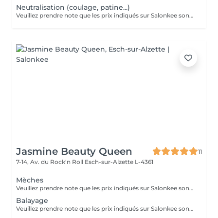
Neutralisation (coulage, patine...)
Veuillez prendre note que les prix indiqués sur Salonkee sont communiqués à titre informatif et s'entendent de base. Ces derniers sont susceptibles de varier selon le diagnostic réalisé à votre arrivée au salon et l'expertise du professionnel à qui vous confiez votre beauté. Dans tous les cas, un devis précis vous sera proposé et toutes réalisations de prestations seront effectuées avec votre accord. Un grand merci d'avance pour votre compréhension. Au plaisir de vous recevoir très vite.
Jasmine Beauty Queen
11
7-14, Av. du Rock'n Roll
Esch-sur-Alzette L-4361
Mèches
Veuillez prendre note que les prix indiqués sur Salonkee sont communiqués à titre informatif et s'entendent de base. Ces derniers sont susceptibles de varier selon le diagnostic réalisé à votre arrivée au salon et l'expertise du professionnel à qui vous confiez votre beauté. Dans tous les cas, un devis précis vous sera proposé et toutes réalisations de prestations seront effectuées avec votre accord. Un grand merci d'avance pour votre compréhension. Au plaisir de vous recevoir très vite.
Balayage
Veuillez prendre note que les prix indiqués sur Salonkee sont communiqués à titre informatif et s'entendent de base. Ces derniers sont susceptibles de varier selon le diagnostic réalisé à votre arrivée au salon et l'expertise du professionnel à qui vous confiez votre beauté. Dans tous les cas, un devis précis vous sera proposé et toutes réalisations de prestations seront effectuées avec votre accord. Un grand merci d'avance pour votre compréhension. Au plaisir de vous recevoir très vite.