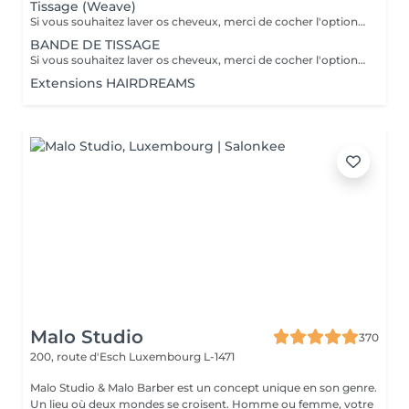
Tissage (Weave)
Si vous souhaitez laver os cheveux, merci de cocher l'option correspondante dans les prestations et combiner avec la coiffure selon ce qui est disponible. merci de contacter le salon pour vérifier la disponibilité des cheveux. Important: cheveux sans tresse ni noeuds à l'arrivée; tout noeuds ou tressage entraîne l'annulation et 50% de la prestation est retenu. Toute arrivée retardée de 15-30 minutes ou plus entraînera l'annulation automatique du rendez-vous.
BANDE DE TISSAGE
Si vous souhaitez laver os cheveux, merci de cocher l'option correspondante dans les prestations et combiner avec la coiffure selon ce qui est disponible. merci de contacter le salon pour vérifier la disponibilité des cheveux. Important: cheveux sans tresse ni noeuds à l'arrivée; tout noeuds ou tressage entraîne l'annulation et 50% de la prestation est retenu. Toute arrivée retardée de 15-30 minutes ou plus entraînera l'annulation automatique du rendez-vous.
Extensions HAIRDREAMS
Malo Studio
370
200, route d'Esch
Luxembourg L-1471
Malo Studio & Malo Barber est un concept unique en son genre.
Un lieu où deux mondes se croisent. Homme ou femme, votre