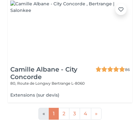
Camille Albane - City
86
Concorde
80, Route de Longwy
Bertrange L-8060
Extensions (sur devis)
«
1
2
3
4
»