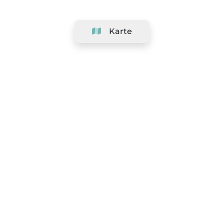
Karte
Unternehmen
Support
Team
&
Jobs
Ihr Geschäft hinzufügen
Rechtlich
Widerrufsrecht ausüben
AGBs