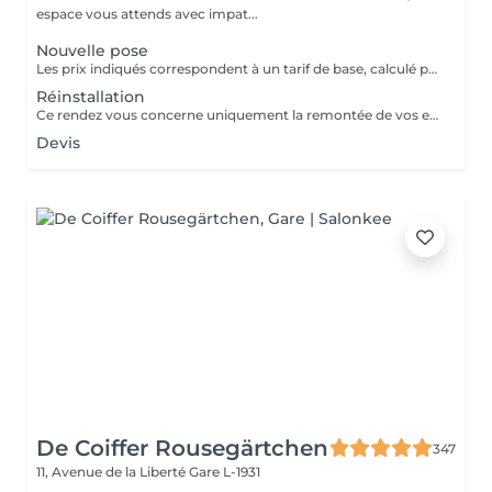
espace vous attends avec impat...
Nouvelle pose
Les prix indiqués correspondent à un tarif de base, calculé pour 1 rangée avec 2 mèches, soit le minimum pour un apport de volume uniquement. Un diagnostic personnalisé est réalisé avant chaque prestation. Le tarif final varie en fonction : - de la densité de vos cheveux, -de leur longueur, -du nombre de rangées nécessaires -du résultat souhaité.
Réinstallation
Ce rendez vous concerne uniquement la remontée de vos extensions déjà posées. Aucune nouvelle installation incluse, pour une pose complète ou de nouveaux cheveux, merci de réserver le service "nouvelle pose"
Devis
De Coiffer Rousegärtchen
347
11, Avenue de la Liberté
Gare L-1931