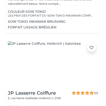
naturellement beaux. Notre compé...
COULEUR SOIN TOKIO
LES PRIX DES FORFAIT DU SOIN TOKIO INKARAMI COMPRENNENT LA COULEUR, LE GLOSS, LE SOIN ADAPTÉ À VOS CHEVEUX QUI RESTE JUSQU'À 3 MOIS DANS LES CHEVEUX, LES PRODUITS DE STYLING AINSI QU'UN BRUSHING/WAVY
SOIN TOKIO INKARAMI BRUSHING
FORFAIT LISSAGE BRÉSILIEN
JP Lasserre Coiffure
313
3, rue Marie-Adélaïde
Hollerich L-2128