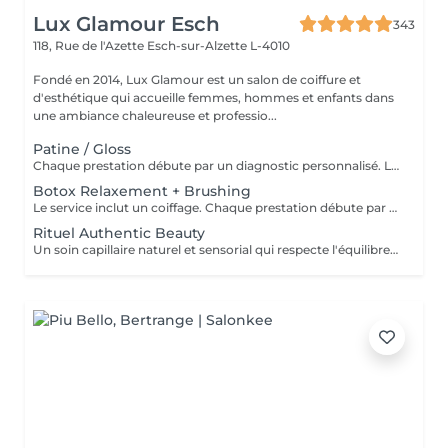
Lux Glamour Esch
343
118, Rue de l'Azette
Esch-sur-Alzette L-4010
Fondé en 2014, Lux Glamour est un salon de coiffure et
d'esthétique qui accueille femmes, hommes et enfants dans
une ambiance chaleureuse et professio...
Patine / Gloss
Chaque prestation débute par un diagnostic personnalisé. Le tarif final est confirmé en salon selon les besoins de vos cheveux et la technique réalisée.
Botox Relaxement + Brushing
Le service inclut un coiffage. Chaque prestation débute par un diagnostic personnalisé. Le tarif final est confirmé en salon selon les besoins de vos cheveux et la technique réalisée.
Rituel Authentic Beauty
Un soin capillaire naturel et sensorial qui respecte l'équilibre du cuir chevelu et la beauté des cheveux. Enrichi en ingrédients d'origine naturelle, ce rituel nettoie, nourrit et sublime la fibre capillaire tout en apportant une sensation de fraîcheur et de légèreté. Profitez d'un moment de bien-être authentique et relaxant pour révéler des cheveux sains et lumineux.