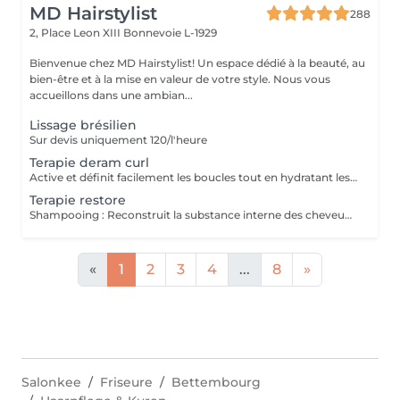
MD Hairstylist
288
2, Place Leon XIII
Bonnevoie L-1929
Bienvenue chez MD Hairstylist! Un espace dédié à la beauté, au
bien-être et à la mise en valeur de votre style. Nous vous
accueillons dans une ambian...
Lissage brésilien
Sur devis uniquement 120/l'heure
Terapie deram curl
Active et définit facilement les boucles tout en hydratant les cheveux. La technologie avancée à activation thermique permet un conditionnement intense et active un facteur de mémoire des écargots, en maintenant les cheveux souples et en contrôlant les frisottis. Contient des filtres UV pour protéger de l'oxydation quotidienne et des particules de pollution. Les escargots sont activés, nourris, hydratés et protégés contre les dommages futurs
Terapie restore
Shampooing : Reconstruit la substance interne des cheveux affaiblies par des agressions chimiques et mécaniques. Réparation profonde des dommages passés. Protège la fibre. Réduit les frictions. Fibre plus brillante et plus lisse. Protège contre les dommages futurs. Masque : Son action répare la fibre en profondeur, récupérant la force, l'élasticité et la vitalité. Les cheveux sont renforcés et revitalisés. Ce masque doit être utilisé fréquemment pendant la thérapie de reconstruction à chaque lavage. Le traitement jusqu'à deux mois d'affilée ,plus tard doit être réévalué pour la poursuite ou la nouvelle thérapie.
«
1
2
3
4
...
8
»
Salonkee
Friseure
Bettembourg