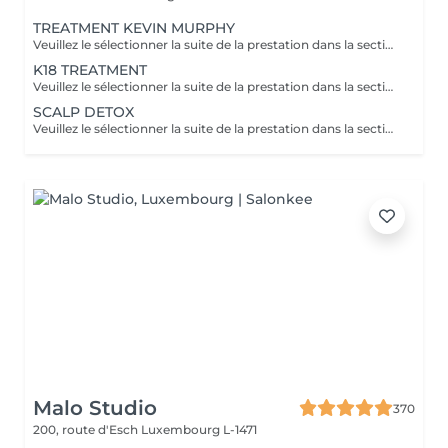
TREATMENT KEVIN MURPHY
Veuillez le sélectionner la suite de la prestation dans la section "Brushing", car cela sera ne pas inclus dans la préstation et considéré comme un supplément. Kevin Murphy Strength (Force) Traitement fortifiant et définissant Renforcer les cheveux, apporter du corps et du contrôle, tout en limitant les frisottis. Améliore la résistance des cheveux, donne tenue et texture sans alourdir. Protéines végétales, cires légères, actifs nourrissants. Kevin Murphy Moisture (Hydratation) Traitement hydratant intensif Hydrater en profondeur les cheveux secs et sensibles, adoucir et faciliter le démêlage. Hydratation durable, brillance naturelle, cheveux plus souples et moins cassants. Agents humectants, huiles légères, beurres végétaux.
K18 TREATMENT
Veuillez le sélectionner la suite de la prestation dans la section "Brushing", car cela sera ne pas inclus dans la préstation et considéré comme un supplément. Le K18 est une solution innovante venue des ÉtatsUnis, reconnue pour reconstruire les liaisons internes des cheveux endommagés par les agressions chimiques et la chaleur. Cette molécule brevetée rétablit les chaînes de kératine brisées, renouant avec l'élasticité naturelle et la vitalité de la fibre capillaire. Résultat: des cheveux plus doux, plus forts et plus brillants, avec une meilleure définition des textures. - réparer durablement les dommages profonds et restaurer l'élasticité. - réduction de la casse, brillance accrue, douceur renforcée et meilleure résistance aux futures agressions. - Utilité en coloration/décoloration: préparation et protection des cheveux pendant les étapes chimiques.
SCALP DETOX
Veuillez le sélectionner la suite de la prestation dans la section "Brushing", car cela sera ne pas inclus dans la préstation et considéré comme un supplément.
Malo Studio
370
200, route d'Esch
Luxembourg L-1471