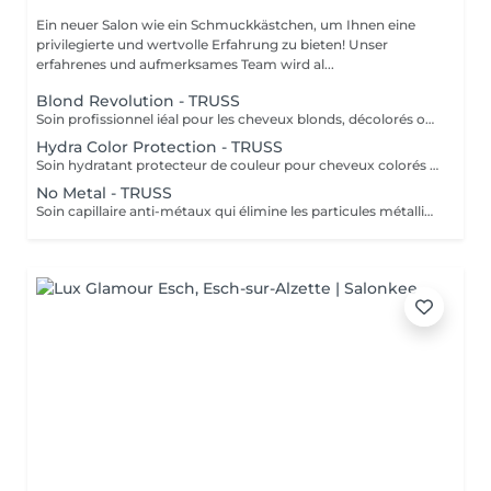
Ein neuer Salon wie ein Schmuckkästchen, um Ihnen eine
privilegierte und wertvolle Erfahrung zu bieten! Unser
erfahrenes und aufmerksames Team wird al...
Blond Revolution - TRUSS
Soin profissionnel iéal pour les cheveux blonds, décolorés ou méchés. Il répare en profondeur, hydrate intensément et neutralise les reflets haune indésirables. Résult: des cheveux plus forts, brillants et un blond éclatant plus durable.
Hydra Color Protection - TRUSS
Soin hydratant protecteur de couleur pour cheveux colorés ou sensibilisés. Il aide à préserver l'intensité de la couleur, tout en apportant hydratation, douceur et brillance. Résultat: une couleur plus durable et des cheveux lumineux, souples et protégés.
No Metal - TRUSS
Soin capillaire anti-métaux qui élimine les particules métalliques présentes dans la fibre capillaire, responsables de la casse et l'oxydation de la couleur. Résultat: cheveux protégés, plus forts et couleur plus uniforme et durable.