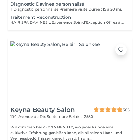
Diagnostic Davines personnalisé
1. Diagnostic personnalisé Première visite Durée : 15 à 20 minutes Service offert et obligatoire pour votre 1er rendez-vous; Lors de votre première visite dans notre salon, nous vous offrons un diagnostic personnalisé obligatoire, afin de faire connaissance, comprendre vos habitudes capillaires, vos attentes, vos envies mais aussi les particularités de votre cheveu et de votre cuir chevelu. Nous prenons le temps d'analyser ensemble la texture, la santé de vos cheveux, votre morphologie, votre style de vie et votre routine beauté pour vous proposer un accompagnement sur-mesure. Ce moment d'échange nous permet de bâtir une relation de confiance, de vous conseiller les prestations les plus adaptées et de vous guider vers un résultat à la hauteur de vos attentes. Ce diagnostic est la base indispensable pour toute prestation, et particulièrement essentiel pour garantir cohérence, satisfaction et sécurité dès la première rencontre. 2. Conseil transformation / relooking Durée : 20 à 30 minutes Service offert sur rendez-vous Vous envisagez un changement de look, une transformation capillaire ou un relooking complet ? Nous vous proposons un rendez-vous conseil dédié. Ce service est inclus gracieusement en complément d'un rendez-vous déjà réservé en ligne (coupe, couleur, etc.) lorsque vous souhaitez un changement de style ou une transformation capillaire. Il sera ajouté à votre prestation demandée afin de nous permettre de prendre le temps nécessaire pour un conseil personnalisé, sans impacter la qualité de notre travail. Lors de cette consultation, nous échangeons en profondeur sur vos envies de changement : nouvelle coupe, nouvelle couleur, style différent, inspiration particulière Nous réalisons une analyse morphologique, une étude de vos traits, de votre carnation, de vos cheveux et de votre style de vie pour vous orienter vers des propositions cohérentes et valorisantes. Ce service est vivement conseillé avant toute transformation afin d'assurer un résultat harmonieux, durable et en accord avec votre personnalité.
Traitement Reconstruction
HAIR SPA DAVINES L'Expérience Soin d'Exception Offrez à vos cheveux et votre cuir chevelu un rituel sur mesure grâce aux Hair Spa Davines, une gamme de traitements professionnels conçus pour répondre aux besoins spécifiques de votre fibre capillaire. Chaque soin est réalisé avec des formules naturelles, riches en actifs puissants, pour des cheveux plus forts, plus sains et éclatants de beauté. Traitement Reconstruction Soin Profond Réparateur Idéal pour les cheveux abîmés, fragilisés ou sensibilisés par les colorations, la chaleur et les agressions extérieures. Ce soin hautement concentré en protéines végétales et kératine pénètre en profondeur pour renforcer la fibre capillaire et lui redonner élasticité, douceur et résistance. Répare et reconstruit la fibre capillaire Réduit la casse et renforce les longueurs Apporte douceur et brillance Offrez à vos cheveux l'expertise des Hair Spa Davines et profitez d'un moment de détente absolue dans notre salon !
Keyna Beauty Salon
385
104, Avenue du Dix Septembre
Belair L-2550
Willkommen bei KEYNA BEAUTY, wo jeder Kunde eine
exklusive Erfahrung genießen kann, die all seinen Haar- und
Wellnessbedürfnissen gerecht wird. In uns...