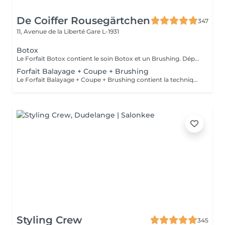
De Coiffer Rousegärtchen
347
11, Avenue de la Liberté
Gare L-1931
Botox
Le Forfait Botox contient le soin Botox et un Brushing. Dépendant de la quantité de produit utilisée ou de la longueur des cheveux, le prix peut varier. En cas de questions veuillez appeler au +352 26 35 02 89.
Forfait Balayage + Coupe + Brushing
Le Forfait Balayage + Coupe + Brushing contient la technique Balayage, un coulage (pour donner le bon reflet au Balayage), Olaplex, une Coupe et un Brushing. Dépendant de la quantité de produit utilisée ou de la longueur des cheveux, le prix peut varier. En cas de questions veuillez appeler au +352 26 35 02 89.
Styling Crew
345