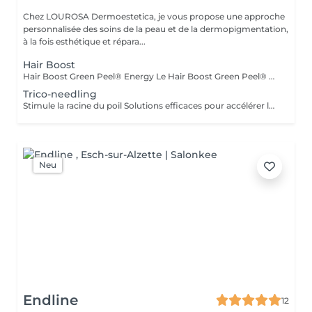
Chez LOUROSA Dermoestetica, je vous propose une approche
personnalisée des soins de la peau et de la dermopigmentation,
à la fois esthétique et répara...
Hair Boost
Hair Boost Green Peel® Energy Le Hair Boost Green Peel® Energy est un traitement naturel du cuir chevelu développé à partir de la méthode originale du GREEN PEEL® du Dr. Christine Schrammek. Ce protocole innovant a été conçu pour stimuler le cuir chevelu, favoriser un environnement optimal à la croissance des cheveux et améliorer leur qualité globale. Grâce à un mélange exclusif de plantes, de minéraux, d'enzymes et d'oligo-éléments, le soin active la microcirculation, stimule le renouvellement cellulaire et favorise l'apport en nutriments essentiels au niveau des follicules pileux. Le cuir chevelu est ainsi revitalisé, oxygéné et préparé à soutenir une croissance capillaire plus saine. Le traitement est particulièrement indiqué en cas de : * Chute de cheveux diffuse * Cheveux affinés ou fragilisés * Perte de densité capillaire * Cuir chevelu fatigué ou déséquilibré * Cheveux manquant de force et de vitalité Les bénéfices Stimule la microcirculation du cuir chevelu Favorise un environnement propice à la croissance des cheveux Revitalise les follicules pileux Améliore la qualité du cuir chevelu Renforce la vitalité et la résistance des cheveux Contribue à améliorer la densité capillaire au fil des séances
Trico-needling
Stimule la racine du poil Solutions efficaces pour accélérer la pousse du poil du cuir chevelu grâce aux traitements transépidermique
Neu
Endline
12