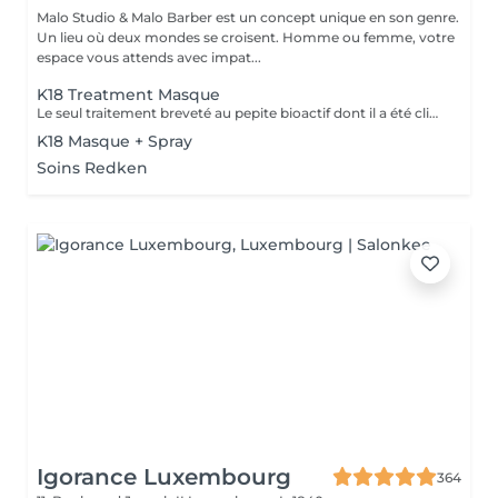
Malo Studio & Malo Barber est un concept unique en son genre.
Un lieu où deux mondes se croisent. Homme ou femme, votre
espace vous attends avec impat...
K18 Treatment Masque
Le seul traitement breveté au pepite bioactif dont il a été cliniquement prouvé qu'il repare et remédie aux dommages causés par les traitements chimiques, les coiffages a chaud et mecaniques. convient a tous types de cheveux. Voici une courte description des produits K18 et de leurs fonctions: Spray Pré-Traitement K18 : Prépare les cheveux en éliminant les résidus et en rééquilibrant leur pH, optimisant ainsi l'efficacité des soins suivants. veux. Masque Réparateur K18 : Répare les dommages causés par les traitements chimiques, la chaleur et d'autres agressions en recréant les liaisons capillaires, laissant les cheveux plus forts, doux et brillants. Ces produits offrent une transformation durable pour des cheveux visiblement sains dès la première utilisation.
K18 Masque + Spray
Soins Redken
Igorance Luxembourg
364