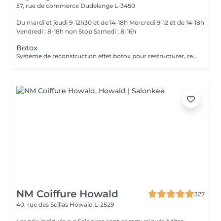
57, rue de commerce
Dudelange L-3450
Du mardi et jeudi 9-12h30 et de 14-18h Mercredi 9-12 et de 14-18h
Vendredi : 8-18h non Stop Samedi : 8-16h
Botox
Système de reconstruction effet botox pour restructurer, repulper et réparer en profondeur les cheveux abîmés, cassants, affaiblis. Régénérés, renforcés et protégés, les cheveux sont sains, dynamisés, disciplinés, doux et brillants. Tenue jusqu'a 4 semaines * ( selon le type de cheveux ) *avec le shampooing et masque adaptés pour la maison.
NM Coiffure Howald
327
40, rue des Scillas
Howald L-2529