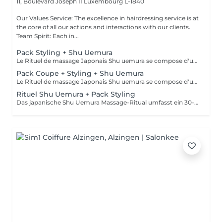
11, Boulevard Joseph II
Luxembourg L-1840
Our Values Service: The excellence in hairdressing service is at
the core of all our actions and interactions with our clients.
Team Spirit: Each in...
Pack Styling + Shu Uemura
Le Rituel de massage Japonais Shu uemura se compose d'un shampooing et d'un soin d'une durée de 30 minutes pour une relaxation une une réparation intense du cheveu et ensuite le pack styling
Pack Coupe + Styling + Shu Uemura
Le Rituel de massage Japonais Shu uemura se compose d'un shampooing et d'un soin d'une durée de 30 minutes pour une relaxation une une réparation intense du cheveu et ensuite le pack coupe styling
Rituel Shu Uemura + Pack Styling
Das japanische Shu Uemura Massage-Ritual umfasst ein 30-minütiges Shampoo und eine Behandlung zur intensiven Haarreparatur und Entspannung + Styling-Paket. Die Preise sind als Richtwerte zu verstehen und müssen nach einer individuellen Beratung durch Ihren Friseur/Stylisten/Spezialisten bestätigt werden. Die Geschäftsleitung behält sich das Recht vor, Änderungen zur reibungslosen Funktion des Salons vorzunehmen.