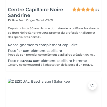
Centre Capillaire Noiré
154
Sandrine
10, Rue Jean Origer
Gare L-2269
Depuis près de 30 ans dans le domaine de la coiffure, le salon de
coiffure Noiré Sandrine vous promet du professionnalisme et
des spécialistes dans l'...
Renseignements complément capillaire
Pose 1er complément capillaire
Pose de son premier complément capillaire : création du moule de la tête, adaptation sur-mesure du complément et pose du complément. Si nécessaire il faut également réserver le service "coupe nouveau complément" pour effectuer la coupe des cheveux.
Pose nouveau complément capillaire homme
Ce service correspond à l'adaptation de la pose d'un nouveau complément capillaire (pour un client étant déjà porteur et disposant d'un module de sa tête), sans le prix de la prothèse. Il est également nécessaire de reserver la coupe de celui-ci -> "coupe nouveau complément"