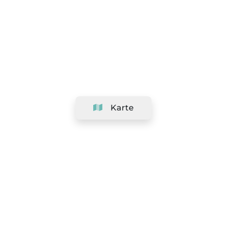
Karte
Unternehmen
Support
Team
&
Jobs
Ihr Geschäft hinzufügen