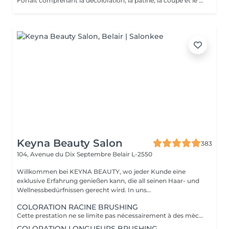
Forfait comprenant la décoloration, la patine, la coupe et le styling. Un diagnostic personnalisé sera réalisé lors de la prestation.
Keyna Beauty Salon
383
104, Avenue du Dix Septembre
Belair L-2550
Willkommen bei KEYNA BEAUTY, wo jeder Kunde eine
exklusive Erfahrung genießen kann, die all seinen Haar- und
Wellnessbedürfnissen gerecht wird. In uns...
COLORATION RACINE BRUSHING
Cette prestation ne se limite pas nécessairement à des mèches ou à un balayage, mais comprends une coloration simples sur les racines. Pour toutes les colorations réalisées par le salon, si vous souhaitez bénéficier d'un soin intensif, veuillez le sélectionner dans la section "Soins", car cela sera considéré comme un supplément. Important: cheveux sans tresse ni noeuds à l'arrivée; tout noeuds ou tressage entraîne l'annulation et 50% de la prestation est retenu ou si le coiffeur a assez de temps pour vous les défaire un supplément s'appliquera . Ce que comprend la prestation - Consultation et diagnostic personnalisés des cheveux et de la couleur - Shampooing nourrissant - Masque nourrissant et hydratant - Soin sans rinçage - Brushing - Fixateur ou Serum Toute arrivée retardée de 15-30 minutes ou plus entraînera l'annulation automatique du rendez-vous.
COLORATION LONGUEURS BRUSHING