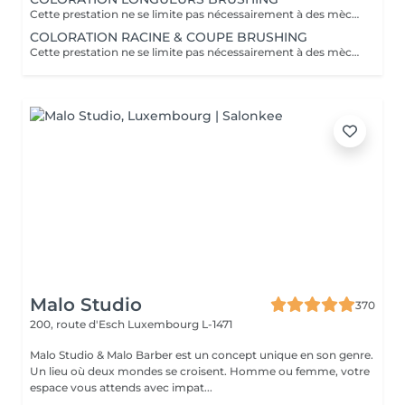
Cette prestation ne se limite pas nécessairement à des mèches ou à un balayage, mais comprends une coloration simples sur les racines. Pour toutes les colorations réalisées par le salon, si vous souhaitez bénéficier d'un soin intensif, veuillez le sélectionner dans la section "Soins", car cela sera considéré comme un supplément. Important: cheveux sans tresse ni noeuds à l'arrivée; tout noeuds ou tressage entraîne l'annulation et 50% de la prestation est retenu ou si le coiffeur a assez de temps pour vous les défaire un supplément s'appliquera . Ce que comprend la prestation - Consultation et diagnostic personnalisés des cheveux et de la couleur - Shampooing nourrissant - Masque nourrissant et hydratant - Soin sans rinçage - Brushing - Fixateur ou Serum Toute arrivée retardée de 15-30 minutes ou plus entraînera l'annulation automatique du rendez-vous.
COLORATION RACINE & COUPE BRUSHING
Cette prestation ne se limite pas nécessairement à des mèches ou à un balayage, mais comprends une coloration simples sur les racines. Pour toutes les colorations réalisées par le salon, si vous souhaitez bénéficier d'un soin intensif, veuillez le sélectionner dans la section "Soins", car cela sera considéré comme un supplément. Important: cheveux sans tresse ni noeuds à l'arrivée; tout noeuds ou tressage entraîne l'annulation et 50% de la prestation est retenu ou si le coiffeur a assez de temps pour vous les défaire un supplément s'appliquera . Ce que comprend la prestation - Consultation et diagnostic personnalisés des cheveux de la couleur et la coupe - Shampooing nourrissant - Masque nourrissant et hydratant - Soin sans rinçage - Coupe et Brushing - Fixateur ou Serum Toute arrivée retardée de 15-30 minutes ou plus entraînera l'annulation automatique du rendez-vous.
Malo Studio
370
200, route d'Esch
Luxembourg L-1471
Malo Studio & Malo Barber est un concept unique en son genre.
Un lieu où deux mondes se croisent. Homme ou femme, votre
espace vous attends avec impat...