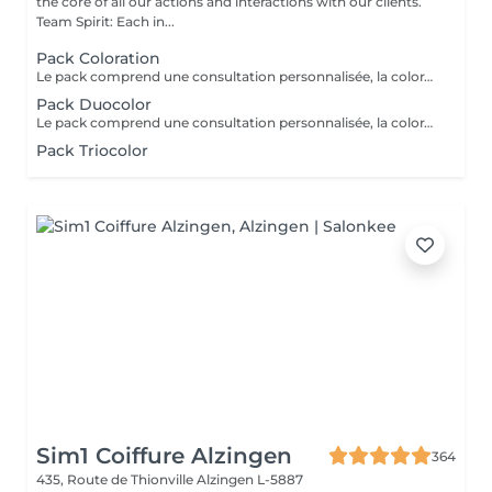
the core of all our actions and interactions with our clients.
Team Spirit: Each in...
Pack Coloration
Le pack comprend une consultation personnalisée, la coloration des racines avec les produits L’OREAL PROFESSIONNEL , shampooing et conditionneur spécifiques REDKEN , le séchage et les produits de finitions REDKEN. Option Coupe : la coupe IGORANCE ( finition sur cheveux secs), le séchage et les produits de finitions REDKEN. * Tarifs à titre indicatifs à confirmer après la consultation personnalisée établit auprès de votre coiffeur/stylist/spécialiste * La direction se réserve le droit d’apporter des modifications pour le bon fonctionnement du salon
Pack Duocolor
Le pack comprend une consultation personnalisée, la coloration des racines et un coup de soleil avec les produits LOREAL PROFESSIONNEL , shampooing et conditionneur spécifiques REDKEN , le séchage et les produits de styling REDKEN Option Coupe : la coupe IGORANCE ( finition sur cheveux secs), le séchage et les produits de styling REDKEN * Tarifs à titre indicatifs à confirmer après la consultation personnalisée établit auprès de votre coiffeur/stylist/spécialiste * La direction se réserve le droit d’apporter des modifications pour le bon fonctionnement du salon
Pack Triocolor
Sim1 Coiffure Alzingen
364
435, Route de Thionville
Alzingen L-5887