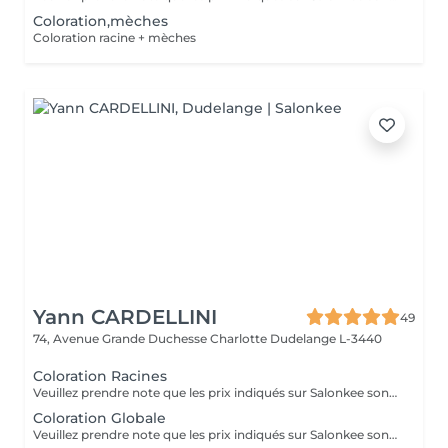
Coloration,mèches
Coloration racine + mèches
Yann CARDELLINI
49
74, Avenue Grande Duchesse Charlotte
Dudelange L-3440
Coloration Racines
Veuillez prendre note que les prix indiqués sur Salonkee sont communiqués à titre informatif et s'entendent de base. Ces derniers sont susceptibles de varier selon le diagnostic réalisé à votre arrivée au salon et l'expertise du professionnel à qui vous confiez votre beauté. Dans tous les cas, un devis précis vous sera proposé et toutes réalisations de prestations seront effectuées avec votre accord. Un grand merci d'avance pour votre compréhension. Au plaisir de vous recevoir très vite.
Coloration Globale
Veuillez prendre note que les prix indiqués sur Salonkee sont communiqués à titre informatif et s'entendent de base. Ces derniers sont susceptibles de varier selon le diagnostic réalisé à votre arrivée au salon et l'expertise du professionnel à qui vous confiez votre beauté. Dans tous les cas, un devis précis vous sera proposé et toutes réalisations de prestations seront effectuées avec votre accord. Un grand merci d'avance pour votre compréhension. Au plaisir de vous recevoir très vite.