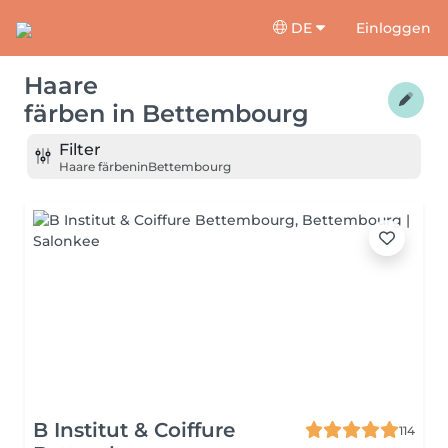
DE
Einloggen
Haare
färben
in
Bettembourg
Filter
Haare färben
in
Bettembourg
B Institut & Coiffure
114