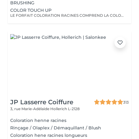
BRUSHING
COLOR TOUCH UP
LE FORFAIT COLORATION RACINES COMPREND LA COLORATION RACINES, UN SOIN, LES PRODUITS DE STYLING AINSI QU'UN BRUSHING/WAVY LA COUPE N'EST PAS INCLUSE!
JP Lasserre Coiffure
313
3, rue Marie-Adélaïde
Hollerich L-2128
Coloration henne racines
Rinçage / Olaplex / Démaquillant / Blush
Coloration hene racines longueurs