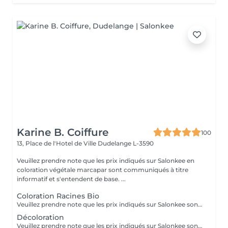
Karine B. Coiffure
100
13, Place de l'Hotel de Ville
Dudelange L-3590
Veuillez prendre note que les prix indiqués sur Salonkee en
coloration végétale marcapar sont communiqués à titre
informatif et s'entendent de base. ...
Coloration Racines Bio
Veuillez prendre note que les prix indiqués sur Salonkee sont communiqués à titre informatif et s'entendent de base. Ces derniers sont susceptibles de varier selon le diagnostic réalisé à votre arrivée au salon et l'expertise du professionnel à qui vous confiez votre beauté. Dans tous les cas, un devis précis vous sera proposé et toutes réalisations de prestations seront effectuées avec votre accord. Un grand merci d'avance pour votre compréhension. Au plaisir de vous recevoir très vite.
Décoloration
Veuillez prendre note que les prix indiqués sur Salonkee sont communiqués à titre informatif et s'entendent de base. Ces derniers sont susceptibles de varier selon le diagnostic réalisé à votre arrivée au salon et l'expertise du professionnel à qui vous confiez votre beauté. Dans tous les cas, un devis précis vous sera proposé et toutes réalisations de prestations seront effectuées avec votre accord. Un grand merci d'avance pour votre compréhension. Au plaisir de vous recevoir très vite.