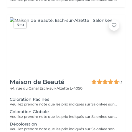
Neu
Maison de Beauté
13
44, rue du Canal
Esch-sur-Alzette L-4050
Coloration Racines
Veuillez prendre note que les prix indiqués sur Salonkee sont communiqués à titre informatif et s'entendent de base. Ces derniers sont susceptibles de varier selon le diagnostic réalisé à votre arrivée au salon et l'expertise du professionnel à qui vous confiez votre beauté. Dans tous les cas, un devis précis vous sera proposé et toutes réalisations de prestations seront effectuées avec votre accord. Un grand merci d'avance pour votre compréhension. Au plaisir de vous recevoir très vite.
Coloration Globale
Veuillez prendre note que les prix indiqués sur Salonkee sont communiqués à titre informatif et s'entendent de base. Ces derniers sont susceptibles de varier selon le diagnostic réalisé à votre arrivée au salon et l'expertise du professionnel à qui vous confiez votre beauté. Dans tous les cas, un devis précis vous sera proposé et toutes réalisations de prestations seront effectuées avec votre accord. Un grand merci d'avance pour votre compréhension. Au plaisir de vous recevoir très vite.
Décoloration
Veuillez prendre note que les prix indiqués sur Salonkee sont communiqués à titre informatif et s'entendent de base. Ces derniers sont susceptibles de varier selon le diagnostic réalisé à votre arrivée au salon et l'expertise du professionnel à qui vous confiez votre beauté. Dans tous les cas, un devis précis vous sera proposé et toutes réalisations de prestations seront effectuées avec votre accord. Un grand merci d'avance pour votre compréhension. Au plaisir de vous recevoir très vite.