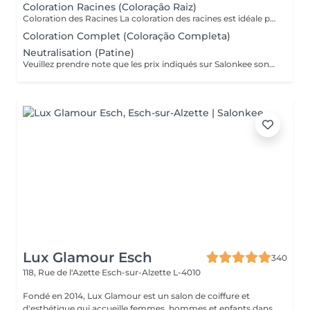
Coloration Racines (Coloração Raiz)
Coloration des Racines La coloration des racines est idéale pour conserver une couleur uniforme et soignée, tout en assurant une finition élégante et naturelle. - Racines jusqu'à 2 cm (environ 1 mois de repousse) : tarif standard du service. - Racines de 2 cm à 4 cm : considéré comme une retouche élargie, avec un tarif différent. - Au-delà de 4 cm : il s'agit d'une coloration complète, avec un devis adapté. Ce soin permet d'éviter les différences de tons entre les racines et les longueurs, de préserver la santé du cheveu et de maintenir l'éclat de la couleur plus longtemps.
Coloration Complet (Coloração Completa)
Neutralisation (Patine)
Veuillez prendre note que les prix indiqués sur Salonkee sont communiqués à titre informatif et s'entendent de base. Ces derniers sont susceptibles de varier selon le diagnostic réalisé à votre arrivée au salon et l'expertise du professionnel à qui vous confiez votre beauté. Dans tous les cas, un devis précis vous sera proposé et toutes réalisations de prestations seront effectuées avec votre accord. Un grand merci d'avance pour votre compréhension. Au plaisir de vous revoir très vite. Alexandre Lopes
Lux Glamour Esch
340
118, Rue de l'Azette
Esch-sur-Alzette L-4010
Fondé en 2014, Lux Glamour est un salon de coiffure et
d'esthétique qui accueille femmes, hommes et enfants dans