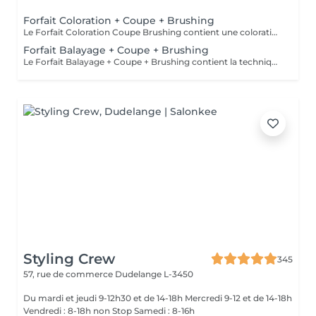
Forfait Coloration + Coupe + Brushing
Le Forfait Coloration Coupe Brushing contient une coloration des racines et une coupe. Dépendant de la quantité de couleur utilisée ou de la longueur des cheveux le prix peut varier. (Veuillez sélectionner le Forfait Balayage au cas où vous souhaitez avoir des mèches ou un Balayage.) En cas de questions veuillez appeler au +352 26 35 02 89
Forfait Balayage + Coupe + Brushing
Le Forfait Balayage + Coupe + Brushing contient la technique Balayage, un coulage (pour donner le bon reflet au Balayage), Olaplex, une Coupe et un Brushing. Dépendant de la quantité de produit utilisée ou de la longueur des cheveux, le prix peut varier. En cas de questions veuillez appeler au +352 26 35 02 89.
Styling Crew
345
57, rue de commerce
Dudelange L-3450
Du mardi et jeudi 9-12h30 et de 14-18h Mercredi 9-12 et de 14-18h
Vendredi : 8-18h non Stop Samedi : 8-16h