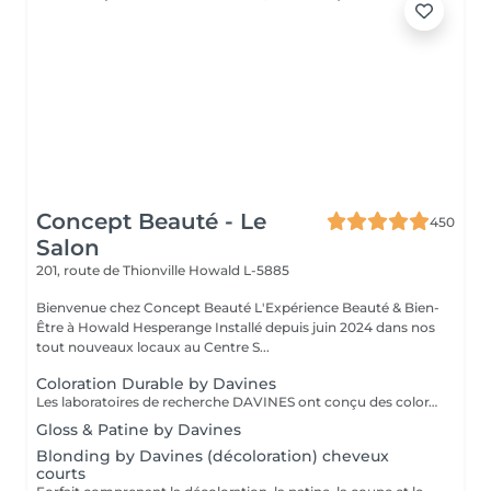
Concept Beauté - Le
450
Salon
201, route de Thionville
Howald L-5885
Bienvenue chez Concept Beauté L'Expérience Beauté & Bien-
Être à Howald Hesperange Installé depuis juin 2024 dans nos
tout nouveaux locaux au Centre S...
Coloration Durable by Davines
Les laboratoires de recherche DAVINES ont conçu des colorations innovantes qui renforcent la fibre capillaire, capable de créer encore plus d'éclat, d'éclaircir délicatement et selon votre besoin, de couvrir les cheveux blancs en douceur et durablement, avec une brillance riche en reflets et des résultats couleur dimensionnels. Nos services coloration Davines : - Mask, système de coloration permanente, tenue longue durée, couvrance parfaite des cheveux blancs - A New Color, système de coloration permanente sans ammoniaque. Couleur Davines Éclat, Soin & Respect du Cheveu La coloration Davines allie performance et respect de la fibre capillaire grâce à des formules enrichies en ingrédients naturels et durables. Que vous souhaitiez une couleur intense, un effet naturel ou un reflet subtil, nos experts vous conseillent pour un résultat sur mesure, lumineux et longue tenue. Pourquoi choisir la coloration Davines ? Formules douces pour un confort optimal Couleurs éclatantes et longue tenue grâce aux pigments de haute qualité Respect de la fibre capillaire avec des ingrédients nourrissants et protecteurs Adapté à toutes les envies : couverture des cheveux blancs, reflets naturels, couleurs intenses Déroulement du soin : 1 Diagnostic couleur pour définir la nuance idéale selon votre teint et votre base naturelle 2 Application de la coloration Davines avec une technique adaptée (racines, mèches, balayage) 3 Temps de pose optimisé pour garantir un résultat homogène et lumineux 4 Soin profond nourrissant pour préserver la douceur et la brillance des cheveux 5 Coiffage et révélation de la couleur pour sublimer votre nouvelle teinte Résultat : une couleur vibrante, brillante et pleine de vie, tout en douceur ! Entretien : Prolongez l'éclat de votre couleur avec les soins adaptés Davines recommandés par nos experts.
Gloss & Patine by Davines
Blonding by Davines (décoloration) cheveux
courts