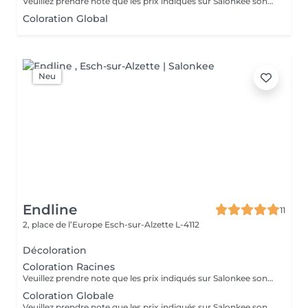
Veuillez prendre note que les prix indiqués sur Salonkee sont communiqués à titre informatif et s'entendent de base. Ces derniers sont susceptibles de varier selon le diagnostic réalisé à votre arrivée au salon et l'expertise du professionnel à qui vous confiez votre beauté. Dans tous les cas, un devis précis vous sera proposé et toutes réalisations de prestations seront effectuées avec votre accord. Un grand merci d'avance pour votre compréhension. Au plaisir de vous recevoir très vite.
Coloration Global
Neu
Endline
11
2, place de l’Europe
Esch-sur-Alzette L-4112
Décoloration
Coloration Racines
Veuillez prendre note que les prix indiqués sur Salonkee sont communiqués à titre informatif et s'entendent de base. Ces derniers sont susceptibles de varier selon le diagnostic réalisé à votre arrivée au salon et l'expertise du professionnel à qui vous confiez votre beauté. Dans tous les cas, un devis précis vous sera proposé et toutes réalisations de prestations seront effectuées avec votre accord. Un grand merci d'avance pour votre compréhension. Au plaisir de vous recevoir très vite.
Coloration Globale
Veuillez prendre note que les prix indiqués sur Salonkee sont communiqués à titre informatif et s'entendent de base. Ces derniers sont susceptibles de varier selon le diagnostic réalisé à votre arrivée au salon et l'expertise du professionnel à qui vous confiez votre beauté. Dans tous les cas, un devis précis vous sera proposé et toutes réalisations de prestations seront effectuées avec votre accord. Un grand merci d'avance pour votre compréhension. Au plaisir de vous recevoir très vite.