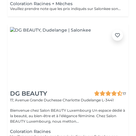
Coloration Racines + Mèches
Veuillez prendre note que les prix indiqués sur Salonkee sont communiqués à titre informatif et s'entendent de base. Ces derniers sont susceptibles de varier selon le diagnostic réalisé à votre arrivée au salon et l'expertise du professionnel à qui vous confiez votre beauté. Dans tous les cas, un devis précis vous sera proposé et toutes réalisations de prestations seront effectuées avec votre accord. Un grand merci d'avance pour votre compréhension. Au plaisir de vous recevoir très vite.
DG BEAUTY
17
17, Avenue Grande Duchesse Charlotte
Dudelange L-3441
Bienvenue chez Salon BEAUTY Luxembourg Un espace dédié à
la beauté, au bien-être et à l'élégance féminine. Chez Salon
BEAUTY Luxembourg, nous metton...
Coloration Racines