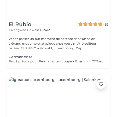
El Rubio
462
1, Rangwee
Howald L-2412
Venez passer un pur moment de détente dans un salon
élégant, moderne et atypique chez votre maître coiffeur-
barbier EL RUBIO à Howald, Luxembourg. Dep...
Permanente
Prix à prévoir pour Permanante + coupe + Brushing : 77 Tous ces produits sont compris dans le prix : Mousse, Laque, Gel, Soin démêlant, Shampoing spécifique. Tous les produits que nous utilisons sont des produits de qualité professionnelle.