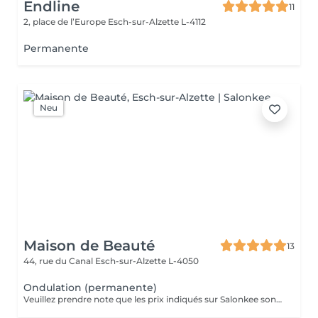
Endline
11
2, place de l’Europe
Esch-sur-Alzette L-4112
Permanente
Neu
Maison de Beauté
13
44, rue du Canal
Esch-sur-Alzette L-4050
Ondulation (permanente)
Veuillez prendre note que les prix indiqués sur Salonkee sont communiqués à titre informatif et s'entendent de base. Ces derniers sont susceptibles de varier selon le diagnostic réalisé à votre arrivée au salon et l'expertise du professionnel à qui vous confiez votre beauté. Dans tous les cas, un devis précis vous sera proposé et toutes réalisations de prestations seront effectuées avec votre accord. Un grand merci d'avance pour votre compréhension. Au plaisir de vous recevoir très vite.