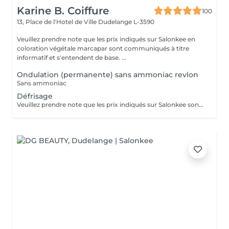
Karine B. Coiffure
100
13, Place de l'Hotel de Ville
Dudelange L-3590
Veuillez prendre note que les prix indiqués sur Salonkee en
coloration végétale marcapar sont communiqués à titre
informatif et s'entendent de base. ...
Ondulation (permanente) sans ammoniac revlon
Sans ammoniac
Défrisage
Veuillez prendre note que les prix indiqués sur Salonkee sont communiqués à titre informatif et s'entendent de base. Ces derniers sont susceptibles de varier selon le diagnostic réalisé à votre arrivée au salon et l'expertise du professionnel à qui vous confiez votre beauté. Dans tous les cas, un devis précis vous sera proposé et toutes réalisations de prestations seront effectuées avec votre accord. Un grand merci d'avance pour votre compréhension. Au plaisir de vous recevoir très vite.