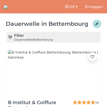
DE
Einloggen
Dauerwelle
in
Bettembourg
Filter
Dauerwelle
in
Bettembourg
B Institut & Coiffure
114