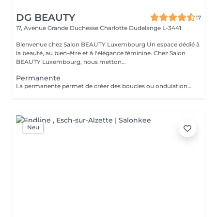
DG BEAUTY
17
17, Avenue Grande Duchesse Charlotte
Dudelange L-3441
Bienvenue chez Salon BEAUTY Luxembourg Un espace dédié à
la beauté, au bien-être et à l'élégance féminine. Chez Salon
BEAUTY Luxembourg, nous metton...
Permanente
La permanente permet de créer des boucles ou ondulations durables tout en apportant du volume et du mouvement aux cheveux. Après un diagnostic personnalisé, la technique est adaptée à votre type de cheveux et au résultat souhaité. Le résultat dure généralement 2 à 3 mois selon la nature du cheveu et l'entretien. Disponible pour cheveux courts, mi-longs et longs. Supplément possible pour cheveux très longs ou très épais. Veuillez prendre note que les prix indiqués sur Salonkee sont communiqués à titre informatif et s'entendent de base. Ces derniers sont susceptibles de varier selon le diagnostic réalisé à votre arrivée au salon et l'expertise du professionnel à qui vous confiez votre beauté. Dans tous les cas, un devis précis vous sera proposé et toutes réalisations de prestations seront effectuées avec votre accord. Un grand merci d'avance pour votre compréhension. Au plaisir de vous recevoir très vite.
Neu