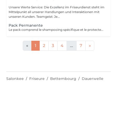
Unsere Werte Service: Die Exzellenz im Friseurdienst steht im
Mittelpunkt all unserer Handlungen und Interaktionen mit
unseren Kunden. Teamgeist: Je...
Pack Permanente
Le pack comprend le shampooing spécifique et le protecteur REDKEN , la permanente avec les produits LOREAL PROFESSIONNEL , le conditionneur REDKEN , le séchage et les produits de styling REDKEN Option Coupe : la coupe IGORANCE (finition sur cheveux secs), le séchage et les produits de styling REDKEN. * Tarifs à titre indicatifs à confirmer après la consultation personnalisée établit auprès de votre coiffeur/stylist/spécialiste * La direction se réserve le droit d’apporter des modifications pour le bon fonctionnement du salon
«
1
2
3
4
...
7
»
Salonkee
Friseure
Bettembourg
Dauerwelle