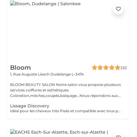
Bloom
232
1, Rue Auguste Liesch
Dudelange L-3474
BLOOM BEAUTY SALON Notre salon vous propose plusieurs
services coiffures et esthétiques.
Coloration,mèches,coupés,balayage...Nous répondons aux
beso...
Lissage Discovery
Idéal pour les cheveux très frisés et compatible avec tous passés chimiques, couleurs, mèches et défrisages. Ses actifs de cellules souches de pomme suisse aux effets régénérants garantissent un lissage raide et extremement brillant jusqu'a 8 mois. Destiné aux cheveux épais,crépus,frisés ou ondulé. À la base de cellule souche de pomme Suisse,acide lactique,acide glycolique apporte de la brillance,régénère la fibre capillaire et possible d'appliquer aux femmes enceintes et aux enfants.