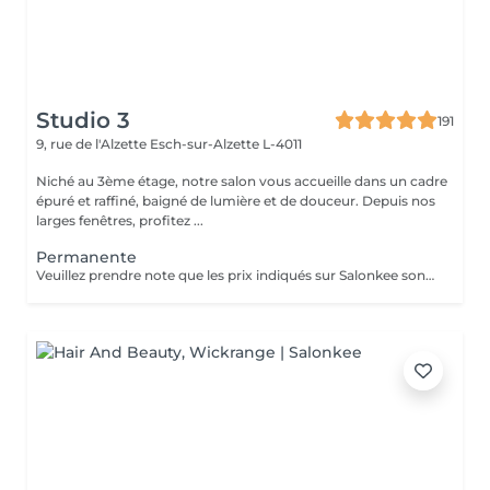
Studio 3
191
9, rue de l'Alzette
Esch-sur-Alzette L-4011
Niché au 3ème étage, notre salon vous accueille dans un cadre
épuré et raffiné, baigné de lumière et de douceur. Depuis nos
larges fenêtres, profitez ...
Permanente
Veuillez prendre note que les prix indiqués sur Salonkee sont communiqués à titre informatif et s'entendent de base. Ces derniers sont susceptibles de varier selon le diagnostic réalisé à votre arrivée au salon et l'expertise du professionnel à qui vous confiez votre beauté. Dans tous les cas, un devis précis vous sera proposé et toutes réalisations de prestations seront effectuées avec votre accord. Un grand merci d'avance pour votre compréhension. Au plaisir de vous recevoir très vite.