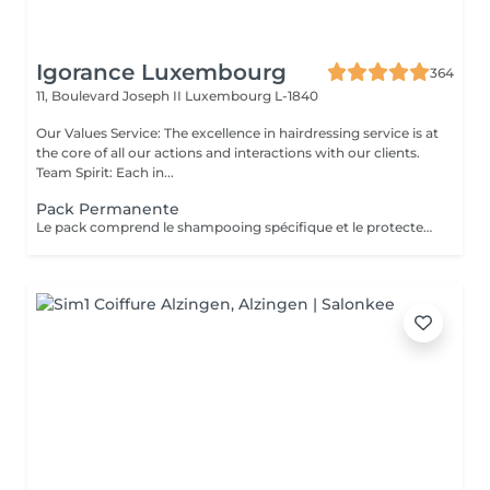
Igorance Luxembourg
364
11, Boulevard Joseph II
Luxembourg L-1840
Our Values Service: The excellence in hairdressing service is at
the core of all our actions and interactions with our clients.
Team Spirit: Each in...
Pack Permanente
Le pack comprend le shampooing spécifique et le protecteur REDKEN , la permanente avec les produits LOREAL PROFESSIONNEL , le conditionneur REDKEN , le séchage et les produits de styling REDKEN Option Coupe : la coupe IGORANCE (finition sur cheveux secs), le séchage et les produits de styling REDKEN. * Tarifs à titre indicatifs à confirmer après la consultation personnalisée établit auprès de votre coiffeur/stylist/spécialiste * La direction se réserve le droit d’apporter des modifications pour le bon fonctionnement du salon