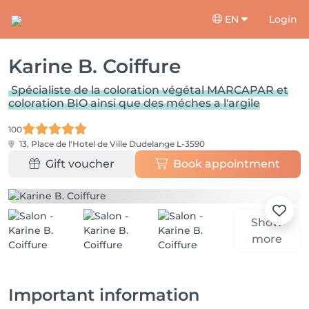
EN
Login
Karine B. Coiffure
Spécialiste de la coloration végétal MARCAPAR et
coloration BIO ainsi que des méches a l'argile
100
13, Place de l'Hotel de Ville
Dudelange L-3590
Gift voucher
Book appointment
Show
more
Important information