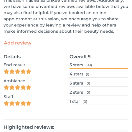
This salon has 85 Salonkee verified reviews. Additionally,
we have some unverified reviews available below that you
may also find helpful. If you've booked an online
appointment at this salon, we encourage you to share
your experience by leaving a review and help others
make informed decisions about their beauty needs.
Add review
Details
Overall
5
End result
5
stars
(99)
4
stars
(1)
Ambiance
3
stars
(0)
2
stars
(0)
Staff
1
star
(0)
Highlighted reviews: