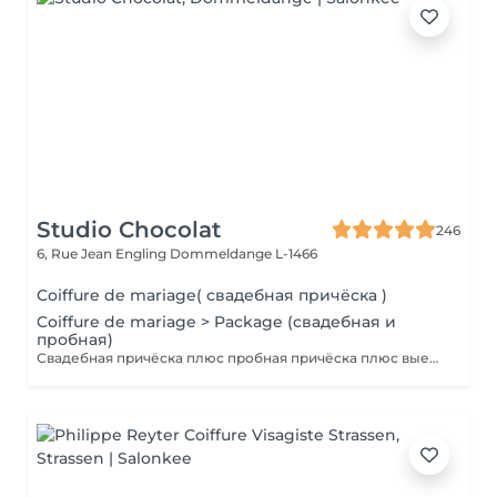
Studio Chocolat
246
6, Rue Jean Engling
Dommeldange L-1466
Coiffure de mariage( свадебная причёска )
Coiffure de mariage > Package (свадебная и
пробная)
Свадебная причёска плюс пробная причёска плюс выезд на дом. Паркинг оплачивается отдельно.