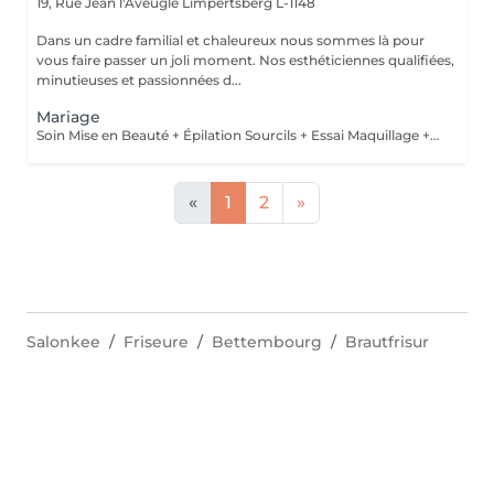
19, Rue Jean l'Aveugle
Limpertsberg L-1148
Dans un cadre familial et chaleureux nous sommes là pour
vous faire passer un joli moment. Nos esthéticiennes qualifiées,
minutieuses et passionnées d...
Mariage
Soin Mise en Beauté + Épilation Sourcils + Essai Maquillage + Maquillage Jour J + Soin des Mains
«
1
2
»
Salonkee
Friseure
Bettembourg
Brautfrisur