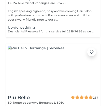
18 - 24, Rue Michel Rodange
Gare L-2430
English speaking high-end, cosy and welcoming Hair Salon
with professional approach. For women, men and children
over 6 y/o. A friendly note to our c...
Up-do wedding
Dear clents! Please call for this service tel: 26 18 76 86 as we need to book a trial styling before the big day. Wash-blowout- pins-curls/straightincluded A test run is a must, at least a week before! (Included)
Piu Bello
287
80, Route de Longwy
Bertrange L-8060