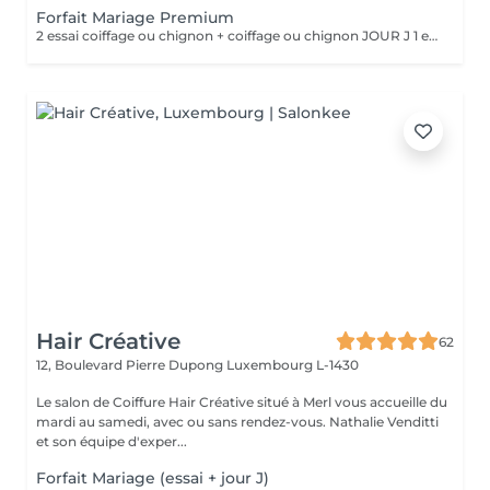
Forfait Mariage Premium
2 essai coiffage ou chignon + coiffage ou chignon JOUR J 1 essai maquillage + maquillage JOUR J Une prestation de manucure en gel au choix Une prestation de beauté des pieds en gel au choix ° Un massage relaxant ° Un cadeaux offert
Hair Créative
62
12, Boulevard Pierre Dupong
Luxembourg L-1430
Le salon de Coiffure Hair Créative situé à Merl vous accueille du
mardi au samedi, avec ou sans rendez-vous. Nathalie Venditti
et son équipe d'exper...
Forfait Mariage (essai + jour J)