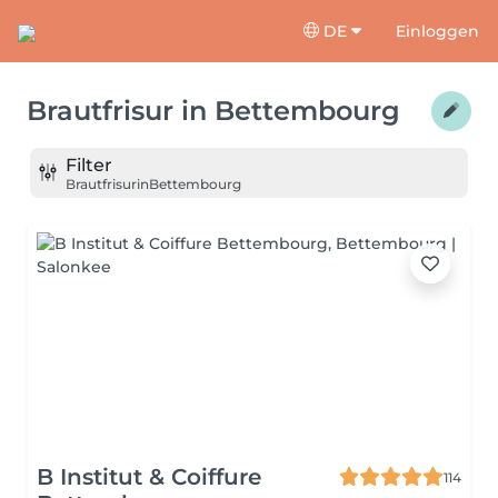
DE
Einloggen
Brautfrisur
in
Bettembourg
Filter
Brautfrisur
in
Bettembourg
B Institut & Coiffure
114