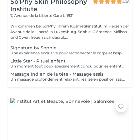
So'Phy Skin Philosophy
408
Institute
7, Avenue de la Liberté
Gare L-1931
Willkommen bei So'Phy, Ihrem Kosmetikinstitut im Herzen der
Avenue de la Liberté in Luxemburg. Sophie, Clémence, Mélissa
und Gwen freuen sich darauf,...
Signature by Sophie
Une expérience exclusive pour reconnecter le corps et l'esprit. Ce soin signature débute par un bain de pieds chaud et délassant, invitant le corps à ralentir et à relâcher les premières tensions. Il se poursuit par un massage du dos profondément relaxant, conçu pour libérer les tensions musculaires, apaiser le système nerveux et installer un véritable lâcher-prise. L'expérience continue avec un soin du visage entièrement personnalisé, adapté aux besoins spécifiques de votre peau, afin de la nettoyer, l'hydrater et lui redonner confort et éclat. Au coeur de ce rituel se trouve le massage signature de Sophie, le KobiLift® : une gestuelle précise et enveloppante qui stimule, draine et raffermit la peau tout en illuminant le teint. Au-delà des résultats visibles, ce soin procure une profonde sensation d'équilibre, de légèreté et de renouveau. Un moment suspendu, où le temps ralentit, l'esprit s'apaise et le corps se sent pleinement pris en charge. Idéal pour celles et ceux qui recherchent une relaxation profonde, une peau lumineuse et une véritable parenthèse de reconnexion.
Little Star - Rituel enfant
Un moment tout doux spécialement conçu pour les enfants, afin de leur faire découvrir le plaisir de prendre soin d'eux dans un cadre rassurant et bienveillant. Vous choisissez la durée du soin (60 ou 90 minutes), et nous créons un rituel adapté à leur âge, à leurs envies et à leur sensibilité. L'expérience peut inclure différents soins tels qu'un mini soin du visage, un massage relaxant, une mini manucure ou pédicure, avec possibilité de pose de vernis. Chaque séance est pensée comme un moment ludique et apaisant, pour initier les plus jeunes au bien-être tout en douceur. Un instant de détente idéal pour leur offrir une première expérience en institut, dans le respect de leur rythme et de leurs besoins.
Massage Indien de la tête - Massage assis
Un massage profondément relaxant, réalisé en position assise, idéal pour relâcher rapidement les tensions accumulées. Inspiré des techniques ayurvédiques, ce soin agit sur le haut du dos, les épaules, la nuque et le cuir chevelu afin de libérer les tensions musculaires et apaiser le système nerveux. Grâce à des manuvres ciblées, il procure une sensation immédiate de légèreté, favorise la détente mentale et améliore la qualité du repos. Un soin idéal pour s'offrir une pause rapide et efficace, relâcher la pression et retrouver une sensation de calme et d'équilibre.