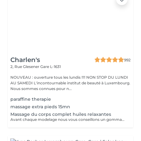
Charlen's
992
2, Rue Glesener
Gare L-1631
NOUVEAU : ouverture tous les lundis !!!! NON STOP DU LUNDI
AU SAMEDI L'incontournable institut de beauté à Luxembourg.
Nous sommes connues pour n...
paraffine therapie
massage extra pieds 15mn
Massage du corps complet huiles relaxantes
Avant chaque modelage nous vous conseillons un gommage du corps peau de velours qui rendra votre peau toute douce. Le modelage est réalise par des personnes diplômées