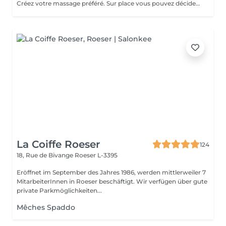
Créez votre massage préféré. Sur place vous pouvez décider soit massage sportif ou relaxant. Une heure massage et vous décidez... par exemple 30min. massage dos + 15min. massage crâne et visage + 15min. massage jambes
La Coiffe Roeser
124
18, Rue de Bivange
Roeser L-3395
Eröffnet im September des Jahres 1986, werden mittlerweiler 7
MitarbeiterInnen in Roeser beschäftigt. Wir verfügen über gute
private Parkmöglichkeiten...
Mêches Spaddo