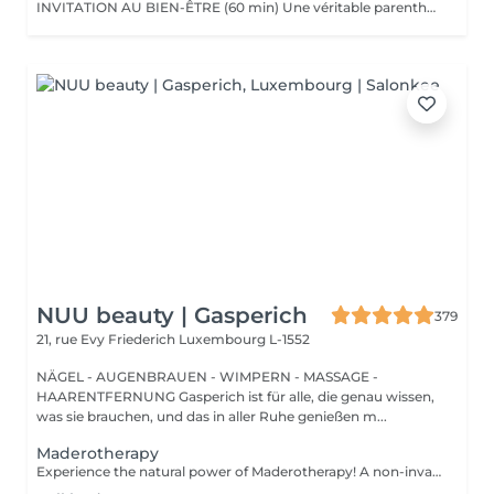
INVITATION AU BIEN-ÊTRE (60 min) Une véritable parenthèse de relaxation avec un massage complet du corps qui harmonise les énergies et procure une détente profonde. Grâce à des mouvements fluides et enveloppants, ce soin relâche les tensions musculaires, apaise le mental et redonne vitalité et sérénité. Nous utilisons les huiles et baumes sensoriels Comfort Zone, enrichis en huiles essentielles et ingrédients issus de l'agriculture régénérative, pour une expérience à la fois relaxante et écoresponsable.
NUU beauty | Gasperich
379
21, rue Evy Friederich
Luxembourg L-1552
NÄGEL - AUGENBRAUEN - WIMPERN - MASSAGE -
HAARENTFERNUNG Gasperich ist für alle, die genau wissen,
was sie brauchen, und das in aller Ruhe genießen m...
Maderotherapy
Experience the natural power of Maderotherapy! A non-invasive body sculpting technique that uses specially designed wooden tools to stimulate circulation, reduce cellulite, and contour the body. Originating from Colombia, this therapy promotes lymphatic drainage, boosts metabolism, and helps eliminate toxins all while deeply relaxing the body and mind. Age restrictions: recommended to do from 16 years. Post procedure recommendations: do not do sport and any sharp movements for 2-3 hours after the procedure. Frequency: 2-3 times per week, 10 times in total. Repeat once in 3-6 months.