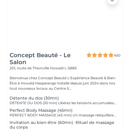
Concept Beauté - Le
450
Salon
201, route de Thionville
Howald L-5885
Bienvenue chez Concept Beauté L'Expérience Beauté & Bien-
Être à Howald Hesperange Installé depuis juin 2024 dans nos
tout nouveaux locaux au Centre S...
Détente du dos (30mn)
DÉTENTE DU DOS (30 min) Libérez les tensions accumulées avec ce massage ciblé du dos, des épaules et de la nuque. Grâce à des manuvres profondes et enveloppantes, ce soin soulage les tensions musculaires, améliore la circulation et procure une sensation immédiate de relaxation. Nous utilisons les huiles aromatiques Comfort Zone, riches en extraits naturels apaisants, pour nourrir la peau tout en offrant un véritable moment de lâcher-prise. Comfort Zone, marque italienne de soins haut de gamme, allie science et nature pour offrir des produits efficaces, sensoriels et respectueux de l'environnement. Formulés avec des ingrédients d'origine naturelle et issus de l'agriculture régénérative, sans silicones ni parabènes, leurs produits garantissent une expérience bien-être complète, tout en respectant votre peau et la planète.
Perfect Body Massage (45mn)
PERFECT BODY MASSAGE (45 min) Un massage rééquilibrant qui allie des techniques relaxantes et tonifiantes pour une détente profonde du corps et de l'esprit. Ce soin sur-mesure, adapté à vos besoins, favorise la détente musculaire tout en stimulant la circulation pour une sensation de légèreté et de bien-être absolu. Les textures soyeuses et les actifs botaniques Comfort Zone, formulés sans silicones ni parabènes, enveloppent votre peau de douceur et hydratent intensément.
Invitation au bien-être (60mn) -Rituel de massage
du corps