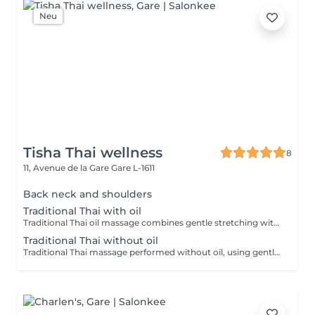
Neu
Tisha Thai wellness
8
11, Avenue de la Gare
Gare L-1611
Back neck and shoulders
Traditional Thai with oil
Traditional Thai oil massage combines gentle stretching with flowing massage techniques using warm oil to ease muscle tension, improve circulation, and promote deep relaxation.
Traditional Thai without oil
Traditional Thai massage performed without oil, using gentle stretching and acupressure techniques to relieve muscle tension, improve flexibility, and promote deep relaxation.