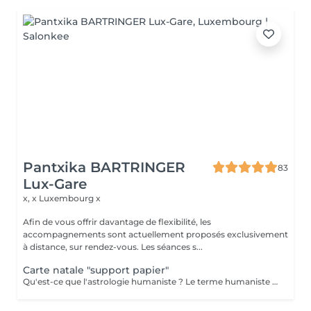
Pantxika BARTRINGER
83
Lux-Gare
x, x
Luxembourg x
Afin de vous offrir davantage de flexibilité, les
accompagnements sont actuellement proposés exclusivement
à distance, sur rendez-vous. Les séances s...
Carte natale "support papier"
Qu'est-ce que l'astrologie humaniste ? Le terme humaniste désigne une astrologie centrée sur la personne dans sa globalité. C'est une approche globale - dite holistique (du grec holos : entier) - des éléments à disposition de chacun pour réaliser concrètement les potentialités de sa naissance. L'astrologie humaniste ne met l'accent ni sur les évènements, ni sur les prédictions mais sur la prise de conscience de la signification (pour soi) de ce qui se passe. C'est une astrologie contemporaine qui veut répondre aux besoins de l'époque. Qu'est-ce qu'un thème natal ? C'est une carte représentant le ciel tel qu'il était au moment et à l'endroit précis de la naissance du sujet. Chaque thème est unique, mais tous contiennent les mêmes éléments de base. Chaque personne a les douze signes du zodiaque, ainsi que toutes les planètes de notre système solaire découvertes à ce jour. Seuls l'endroit et l'heure de naissance donneront une individualité potentielle au thème. Le thème indique les structures symboliques et énergétiques auxquelles la personne est reliée, parce qu'elle incarne « l'instant de l'univers » correspondant à sa naissance. L'astrologie en tant qu'écriture nous révèle les pistes de notre part de responsabilité sur notre évolution personnelle. Envoi par mail la carte et description "pas de présentiel"