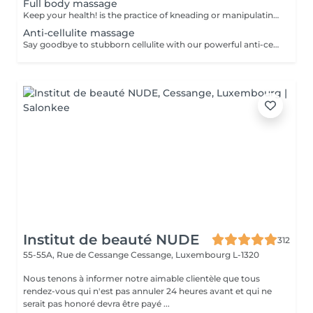
Full body massage
Keep your health! is the practice of kneading or manipulating a person's muscles and other soft-tissue in order to reduce stress, reduce muscle pain, increase relaxation and improve the work of the immune system. Age restrictions: there are no age restrictions for this procedure. Post procedure recommendations: do not do sport and any sharp movements 2-3 hours after the procedure. Frequency: 1-2 times per week, 10 times in total. Repeat once in 3-6 months.
Anti-cellulite massage
Say goodbye to stubborn cellulite with our powerful anti-cellulite massage! This intensive treatment uses firm, targeted techniques to stimulate circulation, break down fat deposits, and smooth the skin's texture. By enhancing lymphatic flow and increasing metabolism, it visibly reduces the appearance of dimples and improves overall skin tone. Ideal as part of a body contouring plan. Age restrictions: recommended to do from 16 years. Post procedure recommendations: do not do sport and any sharp movements for 2-3 hours after the procedure. Frequency: 2-3 times per week, 10 times in total. Repeat once in 3-6 months.
Institut de beauté NUDE
312
55-55A, Rue de Cessange
Cessange, Luxembourg L-1320
Nous tenons à informer notre aimable clientèle que tous
rendez-vous qui n'est pas annuler 24 heures avant et qui ne
serait pas honoré devra être payé ...