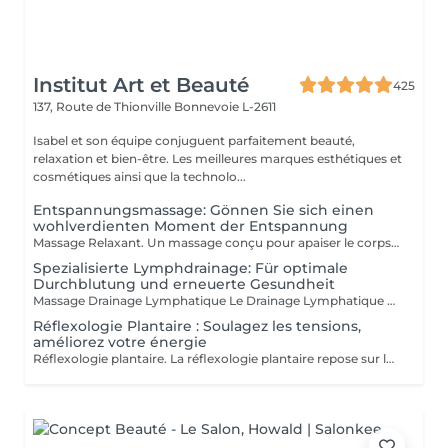
Institut Art et Beauté
425
137, Route de Thionville
Bonnevoie L-2611
Isabel et son équipe conjuguent parfaitement beauté,
relaxation et bien-être. Les meilleures marques esthétiques et
cosmétiques ainsi que la technolo...
Entspannungsmassage: Gönnen Sie sich einen
wohlverdienten Moment der Entspannung
Massage Relaxant. Un massage conçu pour apaiser le corps et l'esprit, soulager les tensions et vous offrir un moment de pure détente pour homme et femme, Détente Musculaire : Les mouvements doux et enveloppants relâchent les tensions accumulées, offrant une sensation de légèreté et de bien-être physique. Revitalisation de l'Esprit : Un massage relaxant aide à clarifier les pensées et à retrouver une paix intérieure, indispensable pour affronter le quotidien avec sérénité. Réduction du Stress : Les massages relaxants permettent de diminuer les niveaux de stress en induisant une profonde relaxation et en équilibrant les émotions. Amélioration du Sommeil : En relaxant les muscles et en calmant l'esprit, ces massages favorisent un sommeil réparateur et de meilleure qualité. Praticiennes Qualifiées : Sont spécialisés dans les techniques de relaxation pour vous offrir une expérience relaxante. Ambiance Apaisante : Profitez d'un environnement calme idéal pour une évasion . Adapté à Tous : Que vous soyez un homme ou une femme, nos massages sont personnalisés pour répondre à vos besoins spécifiques. Accordez-vous un moment de paix et de détente car personne ne le mérite plus que vous.
Spezialisierte Lymphdrainage: Für optimale
Durchblutung und erneuerte Gesundheit
Massage Drainage Lymphatique Le Drainage Lymphatique Manuel c'est une technique de massage douce visant à réduire la rétention d'eau, stimuler la circulation lymphatique et détoxifier le corps. Il aide à diminuer la cellulite, remodeler le corps et renforcer le système immunitaire. Les Bienfaits Réduction de la Rétention d'Eau : Soulage les gonflements et favorise un fonctionnement corporel équilibré. Stimulation de la Circulation Lymphatique : Aide à éliminer les déchets et toxines. Détoxification : Contribue à un système immunitaire plus sain. Réduction de la Cellulite : Lisse et tonifie la peau. Remodelage du Corps : Améliore l'apparence générale. Soulagement Post-Opératoire : Réduit l'dème et accélère la guérison. Soulagement des Jambes Lourdes : Réduit la sensation de lourdeur et de fatigue dans les jambes. La Technique Le DLM utilise des mouvements légers et rythmiques, appliqués en direction du cur pour encourager le drainage lymphatique. C'est une méthode non invasive, relaxante et efficace. Indications Le DLM est recommandé pour : Gonflements et dèmes Cellulite Gonflements post-opératoires Jambes lourdes et fatiguées Fatigue chronique Système immunitaire affaibli Besoins de détoxification Nos praticiennes diplomées: Carla Fatima Lisete Marie Francesca Offrez-vous un moment de purification et de légèreté, car personne ne mérite plus de prendre soin de son corps que vous
Réflexologie Plantaire : Soulagez les tensions,
améliorez votre énergie
Réflexologie plantaire. La réflexologie plantaire repose sur le principe que les pieds sont une représentation miniature du corps humain. Chaque terminaison nerveuse correspond à un organe ou une partie de l'organisme. Lorsqu'un organe fonctionne mal, la circulation de l'énergie vitale est entravée, ce qui se répercute au niveau des pieds. Objectifs de la Réflexologie Plantaire La réflexologie vise à stimuler les capacités d'autorégulation du corps. La pression dynamique exercée sur une zone spécifique (zone réflexe) provoque un effet thérapeutique sur l'organe correspondant. Indications Thérapeutiques La réflexologie est indiquée pour les troubles fonctionnels tels que : Gestion du stress Maux de dos Troubles digestifs Migraines Troubles du sommeil Sinusite Douleurs Estheticienne Formée Marie