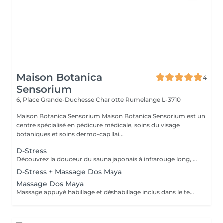
Maison Botanica
4
Sensorium
6, Place Grande-Duchesse Charlotte
Rumelange L-3710
Maison Botanica Sensorium Maison Botanica Sensorium est un
centre spécialisé en pédicure médicale, soins du visage
botaniques et soins dermo-capillai...
D-Stress
Découvrez la douceur du sauna japonais à infrarouge long, une chaleur enveloppante qui favorise une relaxation profonde, stimule la sudation naturelle et procure une véritable sensation de légèreté . Un rituel idéal pour relâcher les tensions, revitaliser le corps et apaiser l'esprit.
D-Stress + Massage Dos Maya
Massage Dos Maya
Massage appuyé habillage et déshabillage inclus dans le temps de prestation