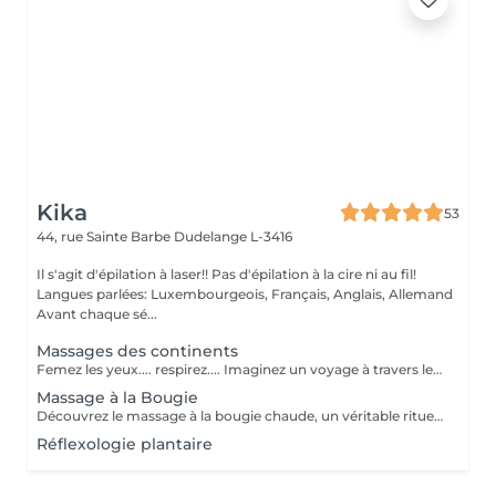
Kika
53
44, rue Sainte Barbe
Dudelange L-3416
Il s'agit d'épilation à laser!! Pas d'épilation à la cire ni au fil!
Langues parlées: Luxembourgeois, Français, Anglais, Allemand
Avant chaque sé...
Massages des continents
Femez les yeux.... respirez.... Imaginez un voyage à travers le corps et l âme où les tensions se libèrent et l'énergie recommence à circuler. Un rituel qui unit des techniques du monde entier, des huiles pures et des gestes délicats, pour vous ramener au centre de vous même, là où tout est équilibré. Une expérience qui ne se raconte pas... elle se vit. Un voyage qui commence sur la peau et finit au cur.
Massage à la Bougie
Découvrez le massage à la bougie chaude, un véritable rituel de bien-être. Il offre une détente musculaire intense, apaise les douleurs articulaires et stimule la circulation sanguine. Sa cire fondue nourrit et hydrate profondément la peau pour une sensation de douceur absolue.
Réflexologie plantaire