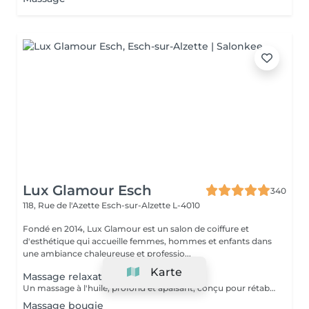
Lux Glamour Esch
340
118, Rue de l'Azette
Esch-sur-Alzette L-4010
Fondé en 2014, Lux Glamour est un salon de coiffure et
d'esthétique qui accueille femmes, hommes et enfants dans
une ambiance chaleureuse et professio...
Karte
Massage relaxation
Un massage à l'huile, profond et apaisant, conçu pour rétablir l'équilibre entre le corps et l'esprit. Il aide à réduire l'anxiété, soulager les tensions et les douleurs musculaires, tout en procurant une profonde sensation de bien-être. Un véritable moment de lâcher-prise pour retrouver calme, sérénité et énergie intérieure.
Massage bougie