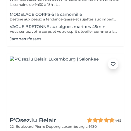
la semaine de 9h30 à 18h . L...
MODELAGE CORPS-à la camomille
Destiné aux peaux à tendance grasse et sujettes aux imperfections, ce soin purifie votre dos. Les mains de notre experte nettoient minutieusement votre peau et procèdent à un gommage désincrustant. Votre dos est net et purifié en profondeur. Bénéfices : Votre dos est net et purifié en profondeur.
VAGUE BRETONNE aux algues marines 45min
Vous sentez votre corps et votre esprit s éveiller comme a la suite d un bain dans l OCEAN. Vous vous tonicité et leur confort. sentez légère et revitalisée. Vos jambes retrouvent leur tonicité et leur confort
Jambes+fesses
P'Osez.lu Belair
445
22, Boulevard Pierre Dupong
Luxembourg L-1430