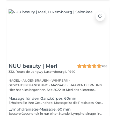
NUU beauty | Merl
788
332, Route de Longwy
Luxembourg L-1940
NÄGEL - AUGENBRAUEN - WIMPERN -
GESICHTSBEHANDLUNG - MASSAGE - HAARENTFERNUNG
Hier hat alles begonnen. Seit 2022 ist Merl das allererste
Zuhause der ...
Massage für den Ganzkörper, 60min
Erhalten Sie Ihre Gesundheit! Massage ist die Praxis des Knetens oder Bearbeitens der Muskeln und anderer Weichteile einer Person, um Stress zu reduzieren, Muskelschmerzen zu lindern, die Entspannung zu fördern und die Funktion des Immunsystems zu verbessern. Vorteile einer Ganzkörpermassage für die Gesundheit: - reduziert Stress - entspannend - verbessert die Durchblutung - verbessert das Immunsystem des Körpers Wie wird eine Ganzkörpermassage durchgeführt? - Kopf und Nacken werden massiert - Schultern und Rücken werden massiert - Hände und Arme werden massiert - Füße und Beine werden massiert - der Bauch wird massiert Altersbeschränkungen: es gibt keine Altersbeschränkungen für dieses Verfahren. Empfehlungen nach dem Eingriff: nach dem Eingriff 2-3 Stunden keinen Sport und plötzliche Bewegungen machen. Frequenz: 1-2 Mal pro Woche, insgesamt 10 Mal. Wiederholen Sie den Eingriff alle 3-6 Monate.
Lymphdrainage-Massage, 60 min
Bessere Gesundheit in nur einer Stunde! Lymphdrainage lindert Schwellungen, die auftreten, wenn medizinische Behandlungen oder Krankheiten Ihr Lymphsystem blockieren. Die Lymphdrainage-Massage beinhaltet das sanfte Manipulieren bestimmter Bereiche Ihres Körpers, um die Lymphbewegung zu einem Bereich mit funktionierenden Lymphgefäßen zu fördern. Vorteile einer Lymphdrainage-Massage: - verbessert das Immunsystem des Körpers - hilft bei Schwellungen nach Verletzungen - löst Spannungen im Körper Wie wird eine Lymphdrainage-Massage durchgeführt? - Kopf und Nacken werden massiert - Schultern und Rücken werden massiert - Hände und Arme werden massiert - Füße und Beine werden massiert - Bauch wird massiert Altersbeschränkungen: es gibt keine Altersbeschränkungen für dieses Verfahren. Empfehlungen nach dem Verfahren: treiben Sie 2-3 Stunden nach dem Eingriff keinen Sport und machen Sie keine scharfen Bewegungen. Häufigkeit: 1-2 Mal pro Woche, insgesamt 10 Mal. Wiederholen Sie dies alle 3-6 Monate.