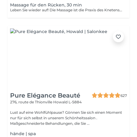
Massage für den Rücken, 30 min
Leben Sie wieder auf! Die Massage ist die Praxis des Knetens oder Manipulierens der Muskeln und anderer Weichteile einer Person, um Stress zu reduzieren, Muskelschmerzen zu lindern, die Entspannung zu fördern und die Funktion des Immunsystems zu verbessern. Vorteile einer Rückenmassage für die Gesundheit: - reduziert Stress - entspannend - verbessert die Durchblutung - verbessert das Immunsystem des Körpers Wie wird die Rückenmassage für die Gesundheit durchgeführt? - Kopf und Nacken werden massiert - Schultern und Rücken werden massiert - Hände und Arme werden massiert Altersbeschränkungen: es gibt keine Altersbeschränkungen für dieses Verfahren. Empfehlungen nach dem Eingriff: nach dem Eingriff 2-3 Stunden keinen Sport und plötzliche Bewegungen machen. Frequenz: 1-2 Mal pro Woche, insgesamt 10 Mal. Wiederholen Sie den Eingriff alle 3-6 Monate.
Pure Elégance Beauté
627
276, route de Thionville
Howald L-5884
Lust auf eine Wohlfühlpause? Gönnen Sie sich einen Moment
nur für sich selbst in unserem Schönheitssalon .
Maßgeschneiderte Behandlungen, die Sie ...
hände | spa