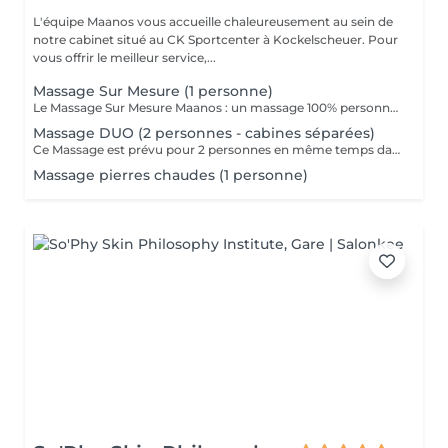
L'équipe Maanos vous accueille chaleureusement au sein de
notre cabinet situé au CK Sportcenter à Kockelscheuer. Pour
vous offrir le meilleur service,...
Massage Sur Mesure (1 personne)
Le Massage Sur Mesure Maanos : un massage 100% personnalisé en fonction de vos besoins et de vos envies !
Massage DUO (2 personnes - cabines séparées)
Ce Massage est prévu pour 2 personnes en même temps dans 2 CABINES SÉPARÉES. Les 2 massages seront Sur Mesure, en fonction des envies et des besoins de chacun. -> Pour une cabine Duo voir Limpertsberg, Soleuvre ou Marnach.
Massage pierres chaudes (1 personne)