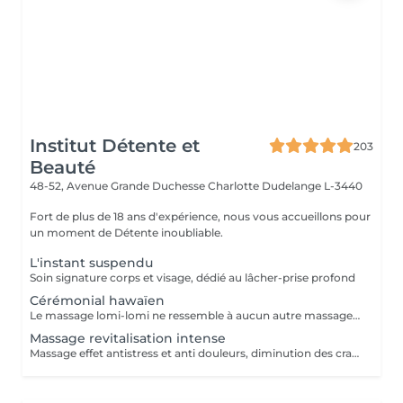
Institut Détente et
203
Beauté
48-52, Avenue Grande Duchesse Charlotte
Dudelange L-3440
Fort de plus de 18 ans d'expérience, nous vous accueillons pour
un moment de Détente inoubliable.
L'instant suspendu
Soin signature corps et visage, dédié au lâcher-prise profond
Cérémonial hawaïen
Le massage lomi-lomi ne ressemble à aucun autre massage. Fluide et profond, une véritable invitation au voyage paradisiaque
Massage revitalisation intense
Massage effet antistress et anti douleurs, diminution des crampes musculaires grâce à l'enveloppement magnésium qui suit le massage DOUCHE AFIN DE RINCER L'ENVELOPPEMENT