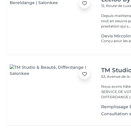
12, Route de L
Depuis maintenan
tout en oeuvre po
prestation qui s..
Devis Mircoli
TM Studi
53, Avenue de la
Nous avons hâte de vous accu
SERVICE DE VO
D
Remplissage E
Consultation 