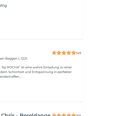
 Wig
149
gen
Beggen L-1221
"by ROCHA" ist eine wahre Einladung zu einer
an dem Schönheit und Entspannung in perfekter
ndertreffen...
 Chris - Bereldange
158