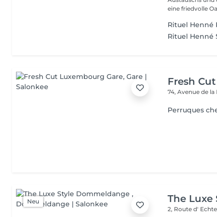
eine friedvolle Oas
Rituel Henné 
Rituel Henné S
Fresh Cu
74, Avenue de la
Perruques ch
The Luxe
Neu
2, Route d' Echt