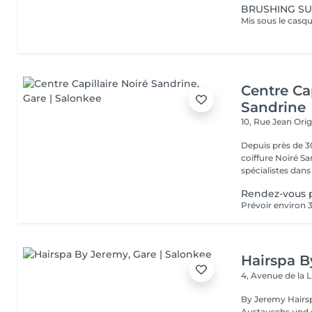
BRUSHING SU
Centre Cap
Sandrine
10, Rue Jean Ori
Depuis près de 30
coiffure Noiré S
spécialistes dans l
Rendez-vous 
Hairspa 
4, Avenue de la 
By Jeremy Hairsp
Austauschs und 