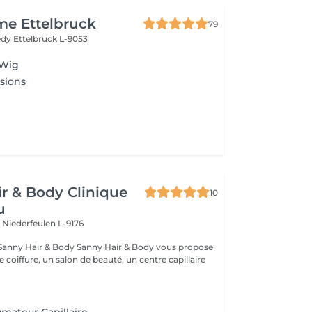
me Ettelbruck
79
nedy
Ettelbruck L-9053
 Wig
sions
r & Body Clinique
10
u
n
Niederfeulen L-9176
dy Sanny Hair & Body vous propose
ce coiffure, un salon de beauté, un centre capillaire