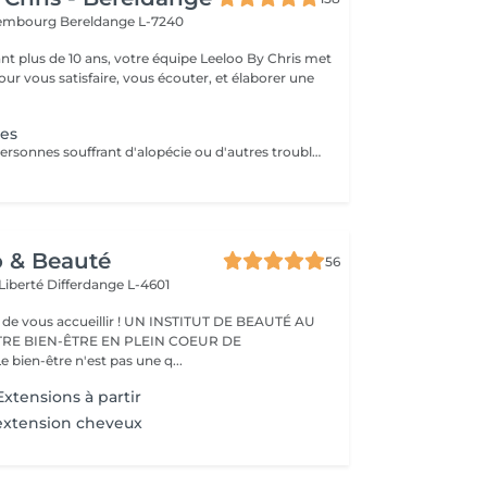
uxembourg
Bereldange L-7240
t plus de 10 ans, votre équipe Leeloo By Chris met
ur vous satisfaire, vous écouter, et élaborer une
.
nes
Conçu pour les personnes souffrant d'alopécie ou d'autres troubles capillaires génétiques, le système Microlines est un nouveau système révolutionnaire conçu pour vous donner les résultats que vous souhaitez Le Microlines dure plus de 2 ans et redonne de la longueur et du volume à vos cheveux pour que vous puissiez retrouver confiance en vous et changer votre vie C'est un système d'extension de cheveux avec un ruban invisible qui vous donnera la longueur et le volume dont vos cheveux ont besoin pour être beaux. Le Microlines est un correcteur anti-chute révolutionnaire, offrant les meilleurs résultats sur le marché
o & Beauté
56
 Liberté
Differdange L-4601
eillir ! UN INSTITUT DE BEAUTÉ AU
TRE BIEN-ÊTRE EN PLEIN COEUR DE
IFFERDANGE Le bien-être n'est pas une q...
xtensions à partir
extension cheveux