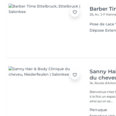
Barber Ti
26, Av. J-F Ken
Pose de Lace
Dépose Exten
Sanny Hai
du cheve
1A, Route d'Arlo
Bienvenue chez Sanny Hair & Bo
à la fois un espa
ainsi qu'un es...
Perruque