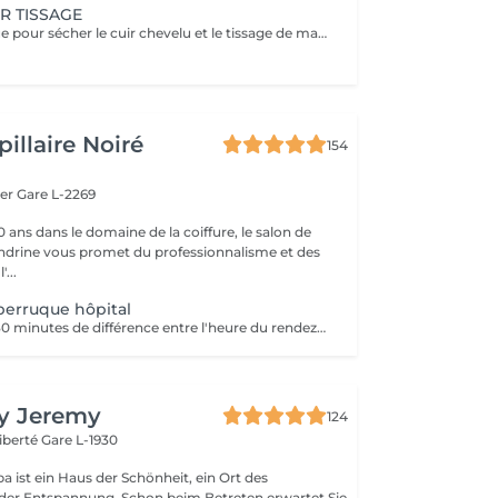
R TISSAGE
Mis sous le casque pour sécher le cuir chevelu et le tissage de manière efficace et confortable. Un diagnostic sur mesure + shampooing nourrissant, masque hydratant ,coiffage sérum et fixation finale. Important: cheveux sans tresse ni noeuds à l'arrivée; tout noeuds ou tressage entraîne l'annulation et 50% de la prestation est retenu. Toute arrivée retardée de 15-30 minutes ou plus entraînera l'annulation automatique du rendez-vous.
illaire Noiré
154
ger
Gare L-2269
 ans dans le domaine de la coiffure, le salon de
andrine vous promet du professionnalisme et des
'...
perruque hôpital
Prévoir environ 30 minutes de différence entre l'heure du rendez-vous sur le planning et l'arrivée à l'hôpital (le temps nécessaire pour faire le déplacement)
By Jeremy
124
Liberté
Gare L-1930
a ist ein Haus der Schönheit, ein Ort des
der Entspannung. Schon beim Betreten erwartet Sie