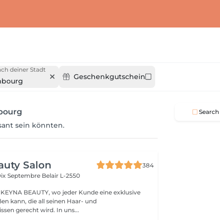
ch deiner Stadt
Geschenkgutschein
mbourg
bourg
Search
ssant sein könnten.
auty Salon
384
Dix Septembre
Belair L-2550
KEYNA BEAUTY, wo jeder Kunde eine exklusive
en kann, die all seinen Haar- und
sen gerecht wird. In uns...