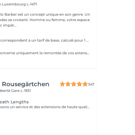
h
Luxembourg L-1471
lo Barber est un concept unique en son genre. Un
ndes se croisent. Homme ou femme, votre espace
c impat...
e
Les prix indiqués correspondent à un tarif de base, calculé pour 1 rangée avec 2 mèches, soit le minimum pour un apport de volume uniquement. Un diagnostic personnalisé est réalisé avant chaque prestation. Le tarif final varie en fonction : - de la densité de vos cheveux, -de leur longueur, -du nombre de rangées nécessaires -du résultat souhaité.
Ce rendez vous concerne uniquement la remontée de vos extensions déjà posées. Aucune nouvelle installation incluse, pour une pose complète ou de nouveaux cheveux, merci de réserver le service "nouvelle pose"
r Rousegärtchen
347
Liberté
Gare L-1931
reath Lengths
Nous vous proposons un service et des extensions de haute qualité, en collaborant avec la marque exclusive Great Lengths! En cas de questions veuillez appeler au +352 26 35 02 89 Devis gratuit!