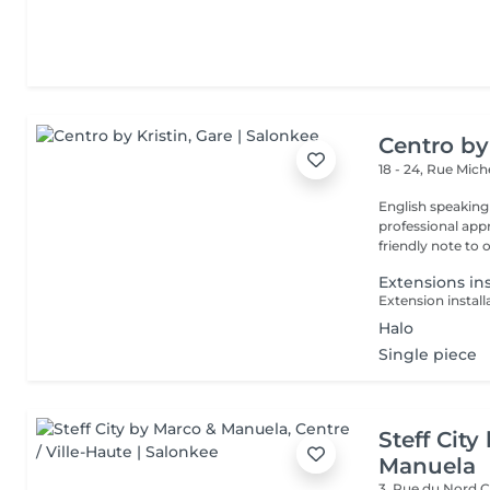
Centro by
18 - 24, Rue Mic
English speaking
professional app
friendly note to o
Extensions ins
Extension installa
Halo
Single piece
Steff Cit
Manuela
3, Rue du Nord
C