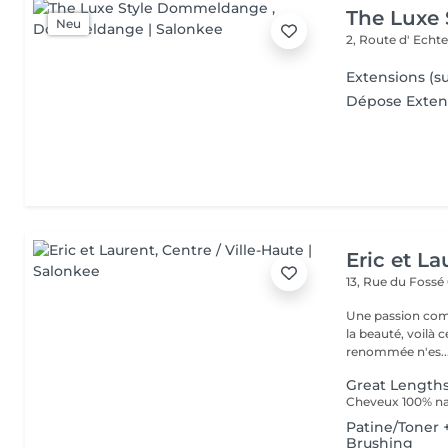
The Luxe
Neu
2, Route d' Echt
Extensions (su
Dépose Exten
Eric et La
13, Rue du Fossé
Une passion com
la beauté, voilà 
renommée n'es..
Great Length
Cheveux 100% nat
Patine/Toner
Brushing