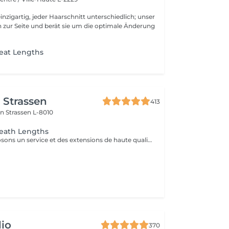
inzigartig, jeder Haarschnitt unterschiedlich; unser
 zur Seite und berät sie um die optimale Änderung
eat Lengths
r Strassen
413
on
Strassen L-8010
reath Lengths
Nous vous proposons un service et des extensions de haute qualité, en collaborant avec la marque exclusive Great Lengths! En cas de questions veuillez appeler au +352 26 35 02 89 Devis gratuit!
io
370