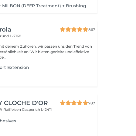
 + MILBON (DEEP Treatment) + Brushing
rola
867
rund L-2160
mit deinem Zuhören, wir passen uns den Trend von
rsönlichkeit an! Wir bieten gezielte und effektive
e...
ort Extension
Y CLOCHE D'OR
787
W Raiffeisen
Gasperich L-2411
hesives