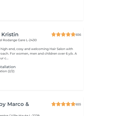
 Kristin
656
hel Rodange
Gare L-2430
 high-end, cosy and welcoming Hair Salon with
roach. For women, men and children over 6 y/o. A
ur c...
tallation
tion (2/2)
y by Marco &
655
entre / Ville-Haute L-2229