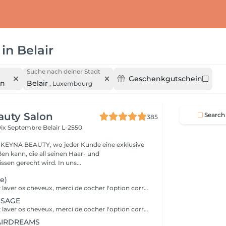
in
Belair
Suche nach deiner Stadt
Geschenkgutschein
en
Belair
,
Luxembourg
auty Salon
Search
385
Dix Septembre
Belair L-2550
KEYNA BEAUTY, wo jeder Kunde eine exklusive
en kann, die all seinen Haar- und
sen gerecht wird. In uns...
e)
Si vous souhaitez laver os cheveux, merci de cocher l'option correspondante dans les prestations et combiner avec la coiffure selon ce qui est disponible. merci de contacter le salon pour vérifier la disponibilité des cheveux. Important: cheveux sans tresse ni noeuds à l'arrivée; tout noeuds ou tressage entraîne l'annulation et 50% de la prestation est retenu. Toute arrivée retardée de 15-30 minutes ou plus entraînera l'annulation automatique du rendez-vous.
SSAGE
Si vous souhaitez laver os cheveux, merci de cocher l'option correspondante dans les prestations et combiner avec la coiffure selon ce qui est disponible. merci de contacter le salon pour vérifier la disponibilité des cheveux. Important: cheveux sans tresse ni noeuds à l'arrivée; tout noeuds ou tressage entraîne l'annulation et 50% de la prestation est retenu. Toute arrivée retardée de 15-30 minutes ou plus entraînera l'annulation automatique du rendez-vous.
HAIRDREAMS