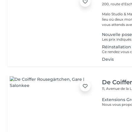
200, route d'Esc
Malo Studio & Ma
lieu où deux mo
vous attends ave
Nouvelle pos
Réinstallation
Devis
De Coiffe
11, Avenue de la 
Extensions G