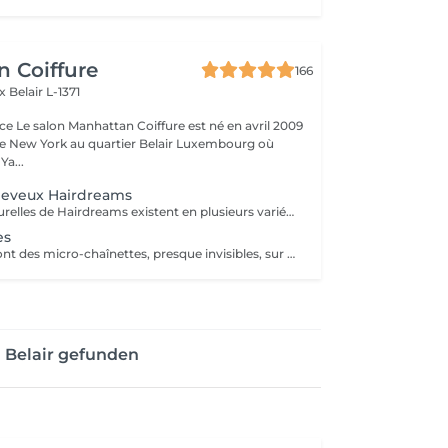
 Coiffure
166
ix
Belair L-1371
e Le salon Manhattan Coiffure est né en avril 2009
de New York au quartier Belair Luxembourg où
 Ya...
heveux Hairdreams
Les Cheveux naturelles de Hairdreams existent en plusieurs variétés et qualités Venez au salon pour votre devis gratuit
es
Les MicroLines sont des micro-chaînettes, presque invisibles, sur lesquelles sont noués à la main des cheveux Hairdreams. Une fois la couleur et la structure choisies, elles sont fixées à vos cheveux et s´intègrent discrètement, dans une harmonie parfaite à la chevelure. Les microlines sont disponibles à partir de 1750 Euro
 Belair gefunden