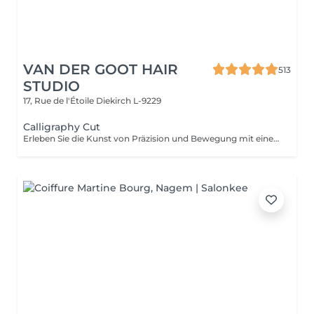
VAN DER GOOT HAIR
513
STUDIO
17, Rue de l'Étoile
Diekirch L-9229
Calligraphy Cut
Erleben Sie die Kunst von Präzision und Bewegung mit einem Calligraphy Cut. Durch eine einzigartige Technik mit einer speziell angewinkelten Klinge wird jede Strähne so geschnitten, dass weiche, fließende Stufen entstehen und natürliches Volumen, Struktur und eine mühelose Form erhalten. Ideal, um Fülle zu verstärken, das Gesicht sanft zu umrahmen und dem Haar ein leichtes, luftiges Gefühl zu verleihen. Das Ergebnis ist ein moderner, dynamischer und perfekt ausgearbeiteter Look.