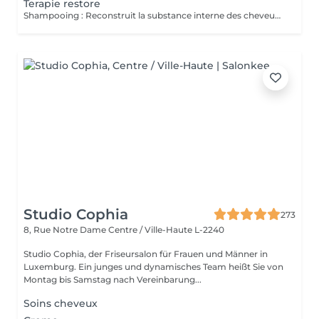
Terapie restore
Shampooing : Reconstruit la substance interne des cheveux affaiblies par des agressions chimiques et mécaniques. Réparation profonde des dommages passés. Protège la fibre. Réduit les frictions. Fibre plus brillante et plus lisse. Protège contre les dommages futurs. Masque : Son action répare la fibre en profondeur, récupérant la force, l'élasticité et la vitalité. Les cheveux sont renforcés et revitalisés. Ce masque doit être utilisé fréquemment pendant la thérapie de reconstruction à chaque lavage. Le traitement jusqu'à deux mois d'affilée ,plus tard doit être réévalué pour la poursuite ou la nouvelle thérapie.
Studio Cophia
273
8, Rue Notre Dame
Centre / Ville-Haute L-2240
Studio Cophia, der Friseursalon für Frauen und Männer in
Luxemburg. Ein junges und dynamisches Team heißt Sie von
Montag bis Samstag nach Vereinbarung...
Soins cheveux