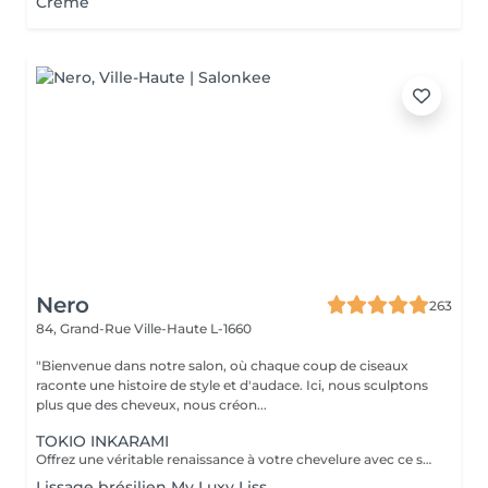
Creme
Nero
263
84, Grand-Rue
Ville-Haute L-1660
"Bienvenue dans notre salon, où chaque coup de ciseaux
raconte une histoire de style et d'audace. Ici, nous sculptons
plus que des cheveux, nous créon...
TOKIO INKARAMI
Offrez une véritable renaissance à votre chevelure avec ce soin japonais révolutionnaire. Plus qu'un simple traitement, le Tokio Inkarami est un protocole de reconstruction profonde à la kératine qui répare les cheveux abîmés (colorations, chaleur, fatigue). L'action : Il pénètre au cur de la fibre pour combler les brèches et renforcer la structure interne. Le résultat : Immédiatement, vos cheveux sont plus forts, incroyablement doux, brillants et souples. L'indispensable pour retrouver une chevelure saine, disciplinée et pleine de vitalité.
Lissage brésilien My Luxy Liss