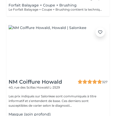
Forfait Balayage + Coupe + Brushing
Le Forfait Balayage + Coupe + Brushing contient la technique Balayage, un coulage (pour donner le bon reflet au Balayage), Olaplex, une Coupe et un Brushing. Dépendant de la quantité de produit utilisée ou de la longueur des cheveux, le prix peut varier. En cas de questions veuillez appeler au +352 26 35 02 89.
NM Coiffure Howald
327
40, rue des Scillas
Howald L-2529
Les prix indiqués sur Salonkee sont communiqués à titre
informatif et s'entendent de base. Ces derniers sont
susceptibles de varier selon le diagnosti...
Masque (soin profond)