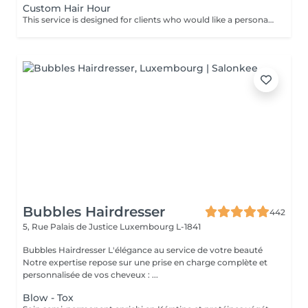
Custom Hair Hour
This service is designed for clients who would like a personalized hair transformation that is not listed among our standard services. It allows you to create your own hair coloring, styling, or a combination of techniques according to your preferences and ideas. Whether you are looking for something unique, a custom color blend, or a specific result that requires an individual approach, this option gives you the flexibility to tailor the service together with your master. Important: This service can be booked only after a prior consultation with the master and directly at the salon. During the consultation, we will discuss your desired result, evaluate your hair condition, and determine the necessary time and estimated cost for the service. This ensures that the appointment is planned correctly and that the best possible result can be achieved.
Bubbles Hairdresser
442
5, Rue Palais de Justice
Luxembourg L-1841
Bubbles Hairdresser L'élégance au service de votre beauté
Notre expertise repose sur une prise en charge complète et
personnalisée de vos cheveux : ...
Blow - Tox