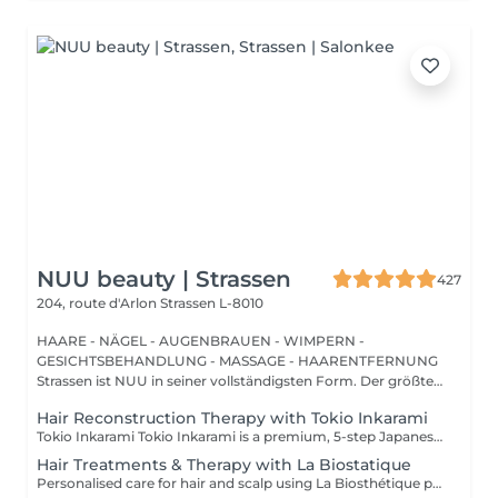
NUU beauty | Strassen
427
204, route d'Arlon
Strassen L-8010
HAARE - NÄGEL - AUGENBRAUEN - WIMPERN -
GESICHTSBEHANDLUNG - MASSAGE - HAARENTFERNUNG
Strassen ist NUU in seiner vollständigsten Form. Der größte
Sal...
Hair Reconstruction Therapy with Tokio Inkarami
Tokio Inkarami Tokio Inkarami is a premium, 5-step Japanese salon treatment designed to repair damaged hair at a molecular level. Utilizing patented technology, it reconstructs keratin bonds from within, enhancing strength, shine, and elasticity for up to 46 weeks, making it ideal for bleached or processed hair. Especially recommended before colouring or lightening to reinforce hair structure and enhance colour durability. For best results, repeat every 4-6 weeks depending on hair condition. Simple, Moderate, Complex This grading reflects your hair's individual characteristics, such as texture, density, and length and is assessed by your hairdresser at the start of your visit. Not sure which to choose? We recommend booking Complex. The price will be adjusted after your consultation. Note: This is not related to the difficulty of service or timing.
Hair Treatments & Therapy with La Biostatique
Personalised care for hair and scalp using La Biosthétique products, combined with vaporisation for deep penetration. We apply targeted serums, masks or concentrates based on your hair's needs to nourish, strengthen, and revitalise. Perfect for restoring health, reducing breakage, and improving shine. Can be paired with other services. Oil therapy by La Biosthétique is a luxurious, deeply restorative treatment designed to rejuvenate even the most dry, damaged, or dehydrated hair. Powered by an exclusive blend of precious botanical oils and cutting-edge patented technology, this intensive therapy penetrates deep into the hair fiber to repair and rebuild from within.