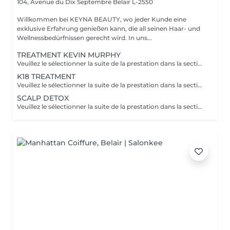
104, Avenue du Dix Septembre
Belair L-2550
Willkommen bei KEYNA BEAUTY, wo jeder Kunde eine
exklusive Erfahrung genießen kann, die all seinen Haar- und
Wellnessbedürfnissen gerecht wird. In uns...
TREATMENT KEVIN MURPHY
Veuillez le sélectionner la suite de la prestation dans la section "Brushing", car cela sera ne pas inclus dans la préstation et considéré comme un supplément. Kevin Murphy Strength (Force) Traitement fortifiant et définissant Renforcer les cheveux, apporter du corps et du contrôle, tout en limitant les frisottis. Améliore la résistance des cheveux, donne tenue et texture sans alourdir. Protéines végétales, cires légères, actifs nourrissants. Kevin Murphy Moisture (Hydratation) Traitement hydratant intensif Hydrater en profondeur les cheveux secs et sensibles, adoucir et faciliter le démêlage. Hydratation durable, brillance naturelle, cheveux plus souples et moins cassants. Agents humectants, huiles légères, beurres végétaux.
K18 TREATMENT
Veuillez le sélectionner la suite de la prestation dans la section "Brushing", car cela sera ne pas inclus dans la préstation et considéré comme un supplément. Le K18 est une solution innovante venue des ÉtatsUnis, reconnue pour reconstruire les liaisons internes des cheveux endommagés par les agressions chimiques et la chaleur. Cette molécule brevetée rétablit les chaînes de kératine brisées, renouant avec l'élasticité naturelle et la vitalité de la fibre capillaire. Résultat: des cheveux plus doux, plus forts et plus brillants, avec une meilleure définition des textures. - réparer durablement les dommages profonds et restaurer l'élasticité. - réduction de la casse, brillance accrue, douceur renforcée et meilleure résistance aux futures agressions. - Utilité en coloration/décoloration: préparation et protection des cheveux pendant les étapes chimiques.
SCALP DETOX
Veuillez le sélectionner la suite de la prestation dans la section "Brushing", car cela sera ne pas inclus dans la préstation et considéré comme un supplément.