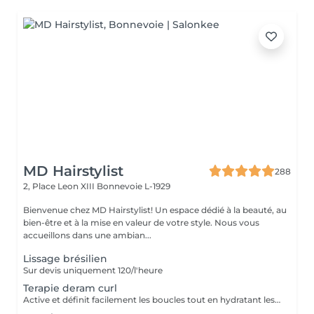
MD Hairstylist
288
2, Place Leon XIII
Bonnevoie L-1929
Bienvenue chez MD Hairstylist! Un espace dédié à la beauté, au
bien-être et à la mise en valeur de votre style. Nous vous
accueillons dans une ambian...
Lissage brésilien
Sur devis uniquement 120/l'heure
Terapie deram curl
Active et définit facilement les boucles tout en hydratant les cheveux. La technologie avancée à activation thermique permet un conditionnement intense et active un facteur de mémoire des écargots, en maintenant les cheveux souples et en contrôlant les frisottis. Contient des filtres UV pour protéger de l'oxydation quotidienne et des particules de pollution. Les escargots sont activés, nourris, hydratés et protégés contre les dommages futurs