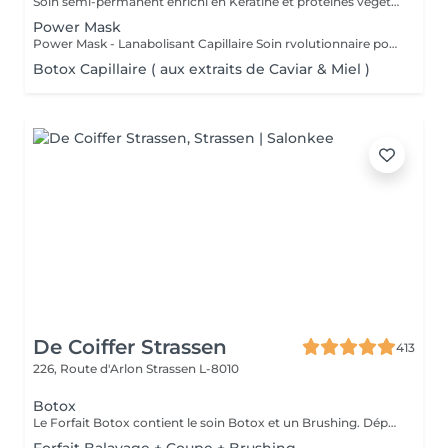
Soin semi-permanent enrichi en Kératine et protéines végétales Info : Vous allez devoir choisir une finition afin de compléter le service - Brushing ou Coupe/Brushing .
Power Mask
Power Mask - Lanabolisant Capillaire Soin rvolutionnaire pour cheveux abims & sensibiliss
Botox Capillaire ( aux extraits de Caviar & Miel )
De Coiffer Strassen
413
226, Route d'Arlon
Strassen L-8010
Botox
Le Forfait Botox contient le soin Botox et un Brushing. Dépendant de la quantité de produit utilisée ou de la longueur des cheveux, le prix peut varier. En cas de questions veuillez appeler au +352 26 31 07 11.