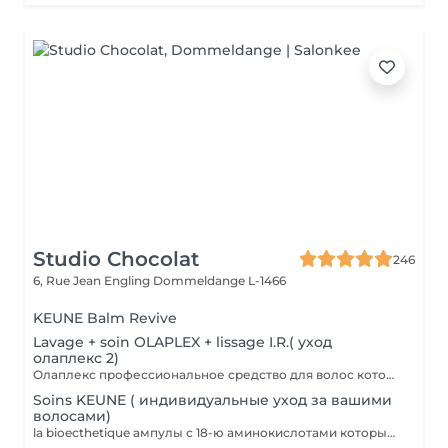
Studio Chocolat
246
6, Rue Jean Engling
Dommeldange L-1466
KEUNE Balm Revive
Lavage + soin OLAPLEX + lissage I.R.( уход
олаплекс 2)
Олаплекс профессиональное средство для волос которое помогает восстановить дисульфидные связи в структуре волоса в короткие сроки сделает их плотнее и эластичней.
Soins KEUNE ( индивидуальные уход за вашими
волосами)
la bioecthetique ампулы с 18-ю аминокислотами которые питают волос и обогащаю их витаминами полезными для структуры волос.