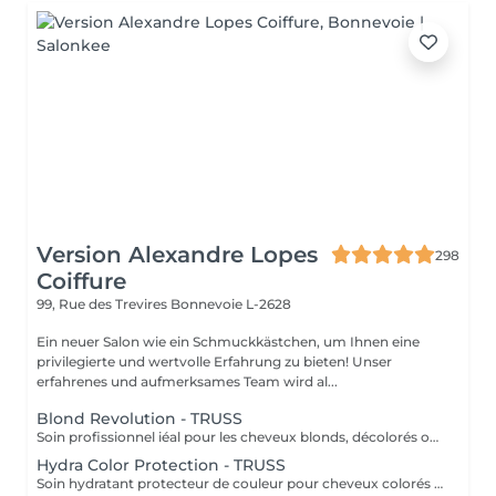
Version Alexandre Lopes
298
Coiffure
99, Rue des Trevires
Bonnevoie L-2628
Ein neuer Salon wie ein Schmuckkästchen, um Ihnen eine
privilegierte und wertvolle Erfahrung zu bieten! Unser
erfahrenes und aufmerksames Team wird al...
Blond Revolution - TRUSS
Soin profissionnel iéal pour les cheveux blonds, décolorés ou méchés. Il répare en profondeur, hydrate intensément et neutralise les reflets haune indésirables. Résult: des cheveux plus forts, brillants et un blond éclatant plus durable.
Hydra Color Protection - TRUSS
Soin hydratant protecteur de couleur pour cheveux colorés ou sensibilisés. Il aide à préserver l'intensité de la couleur, tout en apportant hydratation, douceur et brillance. Résultat: une couleur plus durable et des cheveux lumineux, souples et protégés.