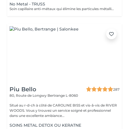
No Metal - TRUSS
Soin capillaire anti-métaux qui élimine les particules métalliques présentes dans la fibre capillaire, responsables de la casse et l'oxydation de la couleur. Résultat: cheveux protégés, plus forts et couleur plus uniforme et durable.
Piu Bello
287
80, Route de Longwy
Bertrange L-8060
Situé au r-d-ch à côté de CAROLINE BISS et vis-â-vis de RIVER
WOODS. Vous y trouvez un service soigné et professionnel
dans une excellente ambiance...
SOINS METAL DETOX OU KERATNE