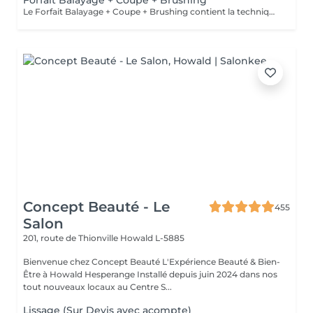
Forfait Balayage + Coupe + Brushing
Le Forfait Balayage + Coupe + Brushing contient la technique Balayage, un coulage (pour donner le bon reflet au Balayage), Olaplex, une Coupe et un Brushing. Dépendant de la quantité de produit utilisée ou de la longueur des cheveux, le prix peut varier. En cas de questions veuillez appeler au +352 26 35 02 89.
Concept Beauté - Le
455
Salon
201, route de Thionville
Howald L-5885
Bienvenue chez Concept Beauté L'Expérience Beauté & Bien-
Être à Howald Hesperange Installé depuis juin 2024 dans nos
tout nouveaux locaux au Centre S...
Lissage (Sur Devis avec acompte)