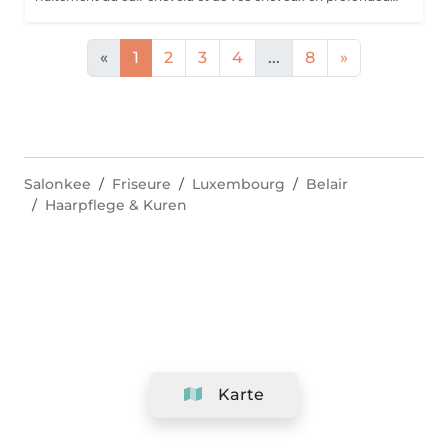
«
1
2
3
4
...
8
»
Salonkee
Friseure
Luxembourg
Belair
Haarpflege & Kuren
Karte