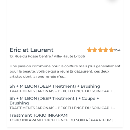
Eric et Laurent
954
13, Rue du Fossé
Centre / Ville-Haute L-1536
Une passion commune pour la coiffure mais plus généralement
pour la beauté, voilà ce qui a réuni Eric&Laurent, ces deux
artistes dont la renommée n'es...
Sh + MILBON (DEEP Treatment) + Brushing
TRAITEMENTS JAPONAIS – L’EXCELLENCE DU SOIN CAPILLAIRE Découvrez un univers de soins capillaires japonais haut de gamme, reconnus pour leur technologie avancée et leurs résultats exceptionnels. Des traitements sur-mesure conçus pour répondre aux besoins spécifiques de chaque chevelure : hydratation, réparation, discipline, cuir chevelu ou nutrition . Chaque traitement agit au cœur de la fibre capillaire pour révéler des cheveux visiblement plus sains, brillants et soyeux. -Nos différentes lignes de traitements : SMOOTH (Collagène) Pour les cheveux emmêlés, ternes ou difficiles à coiffer. • Démêle instantanément • Lisse la fibre capillaire • Apporte douceur et brillance • Toucher léger et soyeux REPAIR (CMADK / Kératine) Pour les cheveux sensibilisés, cassants ou très abîmés. • Répare intensément • Renforce la structure interne du cheveu • Reconstruit la fibre en profondeur • Redonne force et élasticité ANTI-FRIZZ (Céramides / 18-MEA) Pour les cheveux indisciplinés, sensibilisés à l’humidité. • Contrôle les frisottis • Réduit le volume excessif • Protège de l’humidité • Facilite le coiffage • Apporte souplesse et brillance SCALP (Hyaluron / Agents Purifiants) Pour rééquilibrer et purifier le cuir chevelu. Idéal en cas de démangeaisons, pellicules, sécheresse ou excès de sébum. • Apaise le cuir chevelu • Purifie en douceur • Rééquilibre la barrière protectrice naturelle • Favorise un environnement sain pour la pousse Veuillez noter : les tarifs peuvent varier selon la longueur des cheveux, la quantité de produit nécessaire et la complexité de la prestation. Supplément possible à partir de +15€. Pour toute demande spécifique, merci de nous contacter.
Sh + MILBON (DEEP Treatment ) + Coupe +
Brushing
TRAITEMENTS JAPONAIS – L’EXCELLENCE DU SOIN CAPILLAIRE Découvrez un univers de soins capillaires japonais haut de gamme, reconnus pour leur technologie avancée et leurs résultats exceptionnels. Des traitements sur-mesure conçus pour répondre aux besoins spécifiques de chaque chevelure : hydratation, réparation, discipline, cuir chevelu ou nutrition . Chaque traitement agit au cœur de la fibre capillaire pour révéler des cheveux visiblement plus sains, brillants et soyeux. -Nos différentes lignes de traitements : SMOOTH (Collagène) Pour les cheveux emmêlés, ternes ou difficiles à coiffer. • Démêle instantanément • Lisse la fibre capillaire • Apporte douceur et brillance • Toucher léger et soyeux REPAIR (CMADK / Kératine) Pour les cheveux sensibilisés, cassants ou très abîmés. • Répare intensément • Renforce la structure interne du cheveu • Reconstruit la fibre en profondeur • Redonne force et élasticité ANTI-FRIZZ (Céramides / 18-MEA) Pour les cheveux indisciplinés, sensibilisés à l’humidité. • Contrôle les frisottis • Réduit le volume excessif • Protège de l’humidité • Facilite le coiffage • Apporte souplesse et brillance SCALP (Hyaluron / Agents Purifiants) Pour rééquilibrer et purifier le cuir chevelu. Idéal en cas de démangeaisons, pellicules, sécheresse ou excès de sébum. • Apaise le cuir chevelu • Purifie en douceur • Rééquilibre la barrière protectrice naturelle • Favorise un environnement sain pour la pousse Veuillez noter : les tarifs peuvent varier selon la longueur des cheveux, la quantité de produit nécessaire et la complexité de la prestation. Supplément possible à partir de +15€. Pour toute demande spécifique, merci de nous contacter.
Treatment TOKIO INKARAMI
TOKIO INKARAMI L'EXCELLENCE DU SOIN RÉPARATEUR JAPONAIS Découvrez Tokio Inkarami, un protocole de soin japonais d'exception, reconnu dans les plus grands salons pour sa capacité à restaurer la qualité des cheveux les plus sensibilisés. Grâce à sa technologie brevetée associant plusieurs types de kératines et d'actifs reconstructeurs, ce traitement agit au cur de la fibre capillaire afin de réparer, renforcer et sublimer les cheveux dès la première application. LES BÉNÉFICES Répare intensément les cheveux fragilisés et abîmés Renforce durablement la structure interne du cheveu Réduit la casse et améliore la résistance de la fibre capillaire Apporte douceur, souplesse et légèreté Discipline les cheveux sans les alourdir Révèle une brillance exceptionnelle IDÉAL POUR Les cheveux décolorés ou éclaircis Les cheveux sensibilisés par les services techniques Les cheveux secs, cassants ou fragilisés Les cheveux ternes en manque de vitalité Résultat : des cheveux visiblement plus forts, plus sains, plus brillants et profondément transformés. NFORMATIONS COMPLÉMENTAIRES Afin de garantir un résultat parfaitement adapté à vos besoins, le tarif peut varier en fonction de la longueur, de la densité des cheveux et de la quantité de produit nécessaire. Le tarif du protocole Tokio Inkarami peut aller jusqu'à 250 € selon le niveau de personnalisation requis.