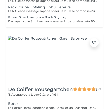
Le Rituel de massage Japonais Shu uemura se compose d'un shampooing et d'un soin d'une durée de 30 minutes pour une relaxation une une réparation intense du cheveu et ensuite le pack styling
Pack Coupe + Styling + Shu Uemura
Le Rituel de massage Japonais Shu uemura se compose d'un shampooing et d'un soin d'une durée de 30 minutes pour une relaxation une une réparation intense du cheveu et ensuite le pack coupe styling
Rituel Shu Uemura + Pack Styling
Das japanische Shu Uemura Massage-Ritual umfasst ein 30-minütiges Shampoo und eine Behandlung zur intensiven Haarreparatur und Entspannung + Styling-Paket. Die Preise sind als Richtwerte zu verstehen und müssen nach einer individuellen Beratung durch Ihren Friseur/Stylisten/Spezialisten bestätigt werden. Die Geschäftsleitung behält sich das Recht vor, Änderungen zur reibungslosen Funktion des Salons vorzunehmen.
De Coiffer Rousegärtchen
347
11, Avenue de la Liberté
Gare L-1931
Botox
Le Forfait Botox contient le soin Botox et un Brushing. Dépendant de la quantité de produit utilisée ou de la longueur des cheveux, le prix peut varier. En cas de questions veuillez appeler au +352 26 35 02 89.