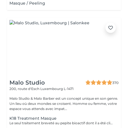
Masque / Peeling
Malo Studio
370
200, route d'Esch
Luxembourg L-1471
Malo Studio & Malo Barber est un concept unique en son genre.
Un lieu où deux mondes se croisent. Homme ou femme, votre
espace vous attends avec impat...
K18 Treatment Masque
Le seul traitement breveté au pepite bioactif dont il a été cliniquement prouvé qu'il repare et remédie aux dommages causés par les traitements chimiques, les coiffages a chaud et mecaniques. convient a tous types de cheveux. Voici une courte description des produits K18 et de leurs fonctions: Spray Pré-Traitement K18 : Prépare les cheveux en éliminant les résidus et en rééquilibrant leur pH, optimisant ainsi l'efficacité des soins suivants. veux. Masque Réparateur K18 : Répare les dommages causés par les traitements chimiques, la chaleur et d'autres agressions en recréant les liaisons capillaires, laissant les cheveux plus forts, doux et brillants. Ces produits offrent une transformation durable pour des cheveux visiblement sains dès la première utilisation.