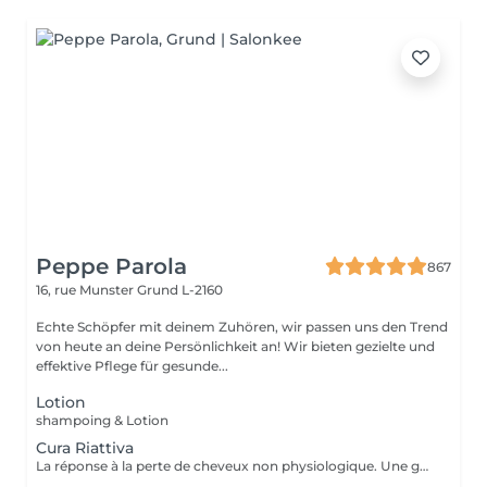
Peppe Parola
867
16, rue Munster
Grund L-2160
Echte Schöpfer mit deinem Zuhören, wir passen uns den Trend
von heute an deine Persönlichkeit an! Wir bieten gezielte und
effektive Pflege für gesunde...
Lotion
shampoing & Lotion
Cura Riattiva
La réponse à la perte de cheveux non physiologique. Une gamme spéciale de produits dédiée à la chute non physiologique des cheveux. Les produits CURA RIATTIVA contrecarrent la chute des cheveux et stimulent les cheveux. repousse naturellement. Des essences pures de fleurs et de plantes comme une sélection d'Huiles Essentielles font le reste, pour donner aux clients une sensation d'énergie fraîche et agréable.