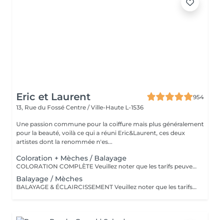
Eric et Laurent
954
13, Rue du Fossé
Centre / Ville-Haute L-1536
Une passion commune pour la coiffure mais plus généralement
pour la beauté, voilà ce qui a réuni Eric&Laurent, ces deux
artistes dont la renommée n'es...
Coloration + Mèches / Balayage
COLORATION COMPLÈTE Veuillez noter que les tarifs peuvent varier en fonction de la longueur des cheveux, de leur densité, de la quantité de produit nécessaire ainsi que de la complexité de la prestation. COLOR.ME by KEVIN.MURPHY Découvrez une expérience de coloration haut de gamme avec COLOR.ME by KEVIN.MURPHY, une gamme de coloration professionnelle alliant performance, innovation et respect de la fibre capillaire. Les avantages : Formule sans ammoniaque, sans PPD et sans parabène Enrichie en miel, beurre de karité et grenade pour nourrir et protéger les cheveux Jusqu'à 100 % de couverture des cheveux blancs Couleur intense, lumineuse et durable Respect optimal de la fibre capillaire et du cuir chevelu Cheveux visiblement plus doux, brillants et éclatants de santé Formule cruelty-free, développée dans le respect du bien-être animal Une expérience de coloration premium qui associe l'excellence de la couleur à des actifs de soin performants, pour un résultat sur mesure, éclatant et naturellement sophistiqué.
Balayage / Mèches
BALAYAGE & ÉCLAIRCISSEMENT Veuillez noter que les tarifs peuvent varier en fonction de la longueur et de la densité des cheveux, de la quantité de produit nécessaire ainsi que de la complexité de la prestation. UNE LUMIÈRE SUR MESURE Apportez éclat, profondeur et dimension à votre chevelure grâce à nos techniques d'éclaircissement personnalisées. Chaque réalisation est pensée pour sublimer votre couleur naturelle et créer un résultat harmonieux, lumineux et parfaitement adapté à votre style.