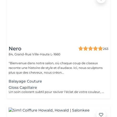
Nero
263
84, Grand-Rue
Ville-Haute L-1660
"Bienvenue dans notre salon, où chaque coup de ciseaux
raconte une histoire de style et d'audace. Ici, nous sculptons
plus que des cheveux, nous créon...
Balayage Couture
Gloss Capillaire
Un soin colorant subtil pour raviver l'éclat de votre couleur, neutraliser les reflets indésirables et prolonger la tenue de votre teinte. Résultat immédiat : une chevelure lumineuse, unifiée et pleine de vie.