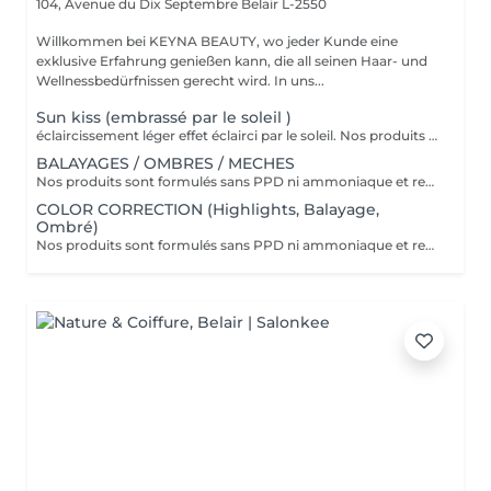
104, Avenue du Dix Septembre
Belair L-2550
Willkommen bei KEYNA BEAUTY, wo jeder Kunde eine
exklusive Erfahrung genießen kann, die all seinen Haar- und
Wellnessbedürfnissen gerecht wird. In uns...
Sun kiss (embrassé par le soleil )
éclaircissement léger effet éclairci par le soleil. Nos produits sont formulés sans PPD ni ammoniaque et renferment des ingrédients d'origine naturelle comme l'aloe vera, le miel, le beurre de karité et la grenade. VEUILLEZ SÉLECTIONNER LE COIFFAGE PAR LA SUITE DE VOTRE RÉSERVATION SVP
BALAYAGES / OMBRES / MECHES
Nos produits sont formulés sans PPD ni ammoniaque et renferment des ingrédients d'origine naturelle comme l'aloe vera, le miel, le beurre de karité et la grenade. VEUILLEZ SÉLECTIONNER LE COIFFAGE PAR LA SUITE DE VOTRE RÉSERVATION SVP
COLOR CORRECTION (Highlights, Balayage,
Ombré)
Nos produits sont formulés sans PPD ni ammoniaque et renferment des ingrédients d'origine naturelle comme l'aloe vera, le miel, le beurre de karité et la grenade. VEUILLEZ SÉLECTIONNER LE COIFFAGE PAR LA SUITE DE VOTRE RÉSERVATION SVP