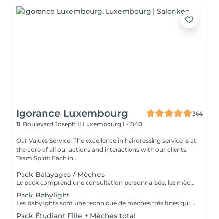
Igorance Luxembourg
364
11, Boulevard Joseph II
Luxembourg L-1840
Our Values Service: The excellence in hairdressing service is at
the core of all our actions and interactions with our clients.
Team Spirit: Each in...
Pack Balayages / Mèches
Le pack comprend une consultation personnalisée, les mèches avec les produits LOREAL PROFESSIONNEL, shampooing et conditionneur spécifiques REDKEN, le séchage et les produits de styling REDKEN Option Coupe : la coupe IGORANCE, ( finition sur cheveux sec), le séchage et les produits de styling REDKEN. * Tarifs à titre indicatifs à confirmer après la consultation personnalisée établit auprès de votre coiffeur/stylist/spécialiste * La direction se réserve le droit d’apporter des modifications pour le bon fonctionnement du salon
Pack Babylight
Les babylights sont une technique de mèches très fines qui donne un résultat lumineux. Le pack comprend une consultation personnalisée, des babylights avec les produits LOREAL PROFESSIONNEL, shampooing et conditionneur spécifiques REDKEN, le séchage et les produits de styling REDKEN Option Coupe : la coupe IGORANCE, ( finition sur cheveux sec), le séchage et les produits de styling REDKEN. * Tarifs à titre indicatifs à confirmer après la consultation personnalisée établit auprès de votre coiffeur/stylist/spécialiste * La direction se réserve le droit d’apporter des modifications pour le bon fonctionnement du salon
Pack Étudiant Fille + Mèches total