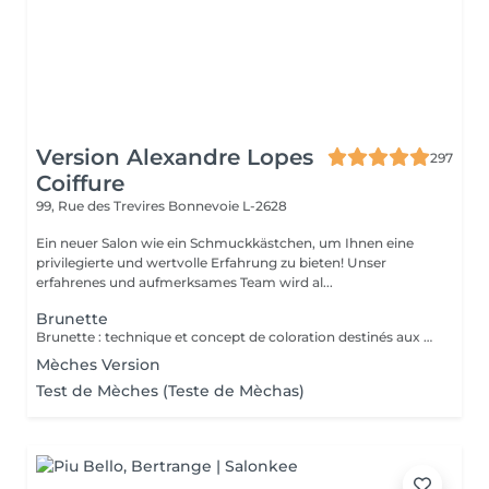
Version Alexandre Lopes
297
Coiffure
99, Rue des Trevires
Bonnevoie L-2628
Ein neuer Salon wie ein Schmuckkästchen, um Ihnen eine
privilegierte und wertvolle Erfahrung zu bieten! Unser
erfahrenes und aufmerksames Team wird al...
Brunette
Brunette : technique et concept de coloration destinés aux cheveux bruns et châtains, mettant en valeur la profondeur, la brillance et la dimension des cheveux. Peut inclure des nuances chaudes, froides ou illuminées, offrant un résultat sophistiqué, naturel et élégant. Très utilisée dans les transformations modernes comme le brun illuminé, chocolat, café et les tons cendrés. Le service comprend : les mèches, le traitement, la tonalisation et la finalisation.
Mèches Version
Test de Mèches (Teste de Mèchas)