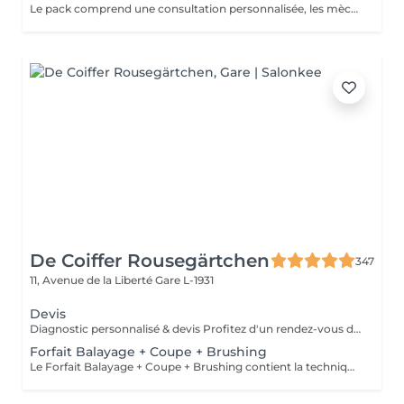
Le pack comprend une consultation personnalisée, les mèches avec les produits LOREAL PROFESSIONNEL, shampooing et conditionneur spécifiques REDKEN, la coupe IGORANCE, ( finition sur cheveux sec), le séchage et les produits de styling REDKEN. * Tarifs à titre indicatifs à confirmer après la consultation personnalisée établit auprès de votre coiffeur/stylist/spécialiste * La direction se réserve le droit d’apporter des modifications pour le bon fonctionnement du salon
De Coiffer Rousegärtchen
347
11, Avenue de la Liberté
Gare L-1931
Devis
Diagnostic personnalisé & devis Profitez d'un rendez-vous dédié pour échanger sur votre projet, recevoir des conseils personnalisés et obtenir un devis sur mesure. Le montant du rendez-vous sera déduit lors de la réalisation de votre prestation.
Forfait Balayage + Coupe + Brushing
Le Forfait Balayage + Coupe + Brushing contient la technique Balayage, un coulage (pour donner le bon reflet au Balayage), Olaplex, une Coupe et un Brushing. Dépendant de la quantité de produit utilisée ou de la longueur des cheveux, le prix peut varier. En cas de questions veuillez appeler au +352 26 35 02 89.