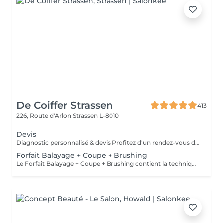
De Coiffer Strassen
413
226, Route d'Arlon
Strassen L-8010
Devis
Diagnostic personnalisé & devis Profitez d'un rendez-vous dédié pour échanger sur votre projet, recevoir des conseils personnalisés et obtenir un devis sur mesure. Le montant du rendez-vous sera déduit lors de la réalisation de votre prestation.
Forfait Balayage + Coupe + Brushing
Le Forfait Balayage + Coupe + Brushing contient la technique Balayage, un coulage (pour donner le bon reflet au Balayage), Olaplex, une Coupe et un Brushing. Dépendant de la quantité de produit utilisée ou de la longueur des cheveux, le prix peut varier. En cas de questions veuillez appeler au +352 26 35 02 89.