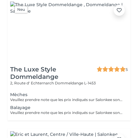
Neu
The Luxe Style
5
Dommeldange
2, Route d' Echternarch
Dommeldange L-1453
Mèches
Veuillez prendre note que les prix indiqués sur Salonkee sont communiqués à titre informatif et s'entendent de base. Ces derniers sont susceptibles de varier selon le diagnostic réalisé à votre arrivée au salon et l'expertise du professionnel à qui vous confiez votre beauté. Dans tous les cas, un devis précis vous sera proposé et toutes réalisations de prestations seront effectuées avec votre accord. Un grand merci d'avance pour votre compréhension. Au plaisir de vous recevoir très vite.
Balayage
Veuillez prendre note que les prix indiqués sur Salonkee sont communiqués à titre informatif et s'entendent de base. Ces derniers sont susceptibles de varier selon le diagnostic réalisé à votre arrivée au salon et l'expertise du professionnel à qui vous confiez votre beauté. Dans tous les cas, un devis précis vous sera proposé et toutes réalisations de prestations seront effectuées avec votre accord. Un grand merci d'avance pour votre compréhension. Au plaisir de vous recevoir très vite.