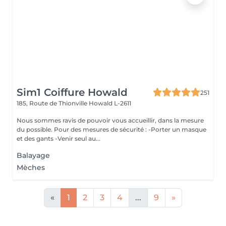
Sim1 Coiffure Howald
251
185, Route de Thionville
Howald L-2611
Nous sommes ravis de pouvoir vous accueillir, dans la mesure
du possible. Pour des mesures de sécurité : -Porter un masque
et des gants -Venir seul au...
Balayage
Mèches
«
1
2
3
4
...
9
»