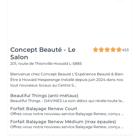
Concept Beauté - Le
453
Salon
201, route de Thionville
Howald L-5885
Bienvenue chez Concept Beauté L'Expérience Beauté & Bien-
Être à Howald Hesperange Installé depuis juin 2024 dans nos
tout nouveaux locaux au Centre S...
Beautiful Things (anti-métaux)
Beautiful Things – DAVINES Le soin détox qui révèle toute la beauté de vos cheveux. Le soin Beautiful Things de DAVINES est un traitement professionnel spécialement conçu pour les cheveux poreux, sensibilisés ou ayant subi des services techniques (coloration, mèches, balayage...). Ses bienfaits : ✨ Neutralise les métaux présents dans la fibre capillaire et déposés par l'eau. 🎨 Préserve l'éclat et prolonge la tenue de la couleur. 💪 Renforce et améliore la qualité de la fibre capillaire. 🌿 Réduit la porosité pour un cheveu plus uniforme. 🌟 Apporte douceur, brillance et une meilleure résistance aux agressions. Idéal pour : ✔ Les cheveux colorés. ✔ Les cheveux méchés ou décolorés. ✔ Les cheveux poreux, sensibilisés ou fragilisés. ✔ Préparer le cheveu avant une coloration ou prolonger les résultats après un service technique. Le résultat : Des cheveux plus sains, plus forts, une couleur plus lumineuse et durable, et une fibre visiblement transformée dès la première application. Ce soin est particulièrement recommandé pour toutes les clientes qui réalisent régulièrement des colorations ou des mèches et qui souhaitent préserver la beauté et la santé de leurs cheveux sur le long terme.
Forfait Balayage Renew Court
Offrez-vous notre nouveau service Balayage Renew, conçu pour vous sublimer . -Diagnostic personnalisé : Nos experts analysent votre type de cheveux, votre couleur et vos besoins spécifiques. -Technique de balayage sur mesure : Nous appliquons un balayage adapté à votre chevelure pour un résultat naturel, lumineux et sur-mesure, en parfaite harmonie avec votre teint et vos préférences. -Reconstruction profonde : Après la coloration, vos cheveux profitent d'un soin de reconstruction intense pour renforcer et hydrater chaque mèche, redonnant souplesse et brillance à votre chevelure. -Coupe et coiffage personnalisés : Une coupe et un coiffage final et à votre style, viennent sublimer votre nouveau look. -Conseils de routine à domicile "Le tarif peut faire l'objet d'un supplément personnalisé en fonction de la technique, du temps nécessaire, de la longueur et de l'épaisseur des cheveux. Un devis précis vous sera proposé lors du diagnostic en début de rendez-vous."
Forfait Balayage Renew Médium (max épaules)
Offrez-vous notre nouveau service Balayage Renew, conçu pour vous sublimer . -Diagnostic personnalisé : Nos experts analysent votre type de cheveux, votre couleur et vos besoins spécifiques. -Technique de balayage sur mesure : Nous appliquons un balayage adapté à votre chevelure pour un résultat naturel, lumineux et sur-mesure, en parfaite harmonie avec votre teint et vos préférences. -Reconstruction profonde : Après la coloration, vos cheveux profitent d'un soin de reconstruction intense pour renforcer et hydrater chaque mèche, redonnant souplesse et brillance à votre chevelure. -Coupe et coiffage personnalisés : Une coupe et un coiffage final et à votre style, viennent sublimer votre nouveau look. -Conseils de routine à domicile "Le tarif peut faire l'objet d'un supplément personnalisé en fonction de la technique, du temps nécessaire, de la longueur et de l'épaisseur des cheveux. Un devis précis vous sera proposé lors du diagnostic en début de rendez-vous."