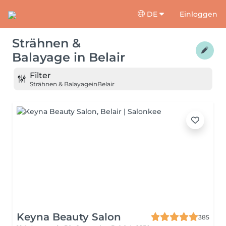
DE
Einloggen
Strähnen &
Balayage
in
Belair
Filter
Strähnen & Balayage
in
Belair
Keyna Beauty Salon
385