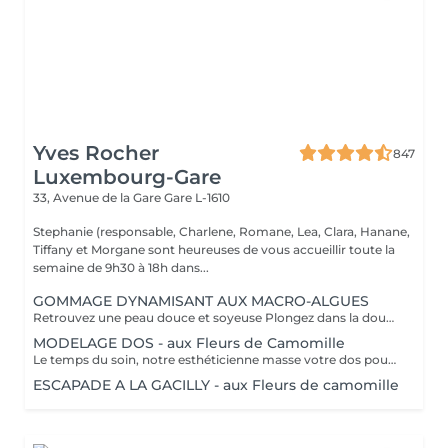
Yves Rocher
847
Luxembourg-Gare
33, Avenue de la Gare
Gare L-1610
Stephanie (responsable, Charlene, Romane, Lea, Clara, Hanane,
Tiffany et Morgane sont heureuses de vous accueillir toute la
semaine de 9h30 à 18h dans...
GOMMAGE DYNAMISANT AUX MACRO-ALGUES
Retrouvez une peau douce et soyeuse Plongez dans la douceur tropicale dIndonésie à travers les notes épicées des huiles essentielles de Girofle et de Muscade. Ce gommage aux effluves chauds et naturels vous transporte tout en exfoliant délicatement votre peau : elle est douce, lumineuse et satinée.
MODELAGE DOS - aux Fleurs de Camomille
Le temps du soin, notre esthéticienne masse votre dos pour un confort sans précédent.
ESCAPADE A LA GACILLY - aux Fleurs de camomille