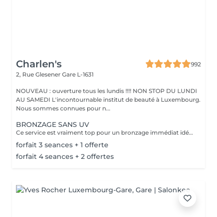
Charlen's
992
2, Rue Glesener
Gare L-1631
NOUVEAU : ouverture tous les lundis !!!! NON STOP DU LUNDI
AU SAMEDI L'incontournable institut de beauté à Luxembourg.
Nous sommes connues pour n...
BRONZAGE SANS UV
Ce service est vraiment top pour un bronzage immédiat idéal avant vos vacances ou avant une soirée ;) Nous vous conseillons de faire un gommage la veille du soin et de porter des vêtements amples noirs. Selon votre peau, cela tient environ 1 semaine à 10 Jours! AVANT Exfolier votre peau en profondeur, puis hydrater généreusement 24h avant d'appliquer votre autobronzant, en insistant bien sur les coudes, genoux, chevilles et les zones sensibles. Épiler ou raser dans les 48h avant application afin que les pores de la peau soient fermés. Des points noirs pourraient apparaître si votre peau n'est pas nette lors de l'application. Ne pas appliquer de crème hydratante, parfum, déodorant ou maquillage le jour même de l'application cela pourrait obstruer les pores de la peau et faire apparaître des points noirs. APRÈS Porter des vêtement amples de couleur foncée les vêtements près du corps ou sous-vêtements pourraient faire des marques, porter des chaussures larges. Hydrater quotidiennement votre peau les jours suivant l'application ou utiliser un autobronzant progressif pour entretenir votre bronzage et le faire durer plus longtemps. Après 5 jours, exfolier quotidiennement votre peau à l'aide d'un exfoliant doux afin d'aider votre peau à absorber plus facilement votre crème hydratante, et garder un joli bronzage. Cela permet aussi au bronzage de s'estomper progressivement et uniformément.
forfait 3 seances + 1 offerte
forfait 4 seances + 2 offertes