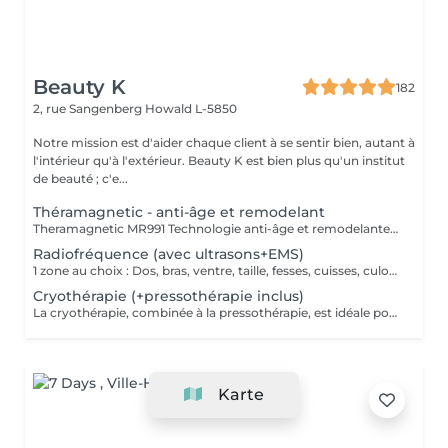
Beauty K
182
2, rue Sangenberg
Howald L-5850
Notre mission est d'aider chaque client à se sentir bien, autant à
l'intérieur qu'à l'extérieur. Beauty K est bien plus qu'un institut
de beauté ; c'e...
Théramagnetic - anti-âge et remodelant
Theramagnetic MR991 Technologie anti-âge et remodelante pour le corps et le visage Le Theramagnetic est un soin non-invasif alliant endomassage mécanique et champs magnétiques pulsés à résonance stochastique (CMPS). Cette technologie brevetée, D.E.S., stimule intensément la régénération cellulaire, améliore la circulation sanguine et lymphatique, et restaure visiblement l'élasticité de la peau. Endomassage Mécanique (MRM) : grâce à deux rouleaux motorisés et une aspiration douce, il reproduit un massage profond qui déstocke les graisses, raffermit les tissus et favorise un drainage naturel. Champs magnétiques pulsés (CMPS) : ils envoient des micro-courants qui relancent l'activité cellulaire, améliorent l'oxygénation, éliminent les toxines et boostent la production de collagène et d'élastine. Résultat : une peau plus lisse, plus lumineuse, dès les premières séances. Des résultats mesurables dès la 1ère séance : Jusqu'à -9,7 cm de tour de taille* +52,65 % d'activité des fibroblastes (cellules de régénération) Visage & Corps : le Theramagnetic s'adapte aux différentes zones, y compris le visage et le cou, pour un effet liftant et anti-âge immédiat. Recommandation : une cure de 7 séances, à raison de 1 à 2 séances par semaine, pour des résultats durables et visibles (raffermissement, réduction des rides, amélioration de la silhouette, drainage).
Radiofréquence (avec ultrasons+EMS)
1 zone au choix : Dos, bras, ventre, taille, fesses, cuisses, culotte de cheval, etc. La technologie ondes électromagnétiques par radiofréquence provoque la rotation des molécules d'eau et génère le réchauffement des tissus cutanés et sous-cutanés. Cette chaleur a pour effet de stimuler le métabolisme, provoquant un ensemble de réactions qui accélère le processus d'élimination des graisses tenaces.
Cryothérapie (+pressothérapie inclus)
La cryothérapie, combinée à la pressothérapie, est idéale pour traiter la cellulite, les douleurs et inflammations. Ce soin par le froid favorise la récupération physique, améliore la circulation et raffermit la peau. En plus de tonifier les tissus et éliminer les capitons, la cryothérapie procure un moment de relaxation grâce à la production d'endorphines stimulée par le froid.
Karte