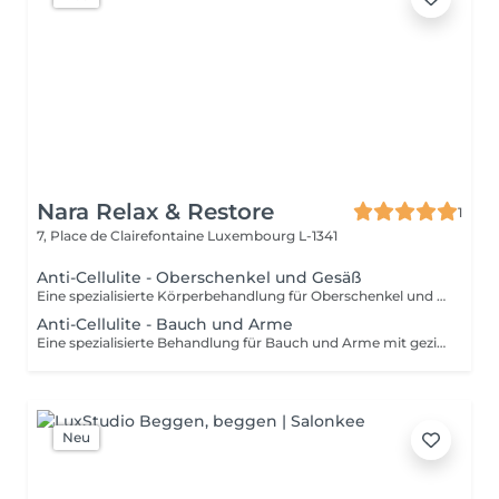
Nara Relax & Restore
1
7, Place de Clairefontaine
Luxembourg L-1341
Anti-Cellulite - Oberschenkel und Gesäß
Eine spezialisierte Körperbehandlung für Oberschenkel und Gesäß mit intensiven Massagetechniken zur Anregung der Durchblutung und gezielten Bearbeitung des darunterliegenden Gewebes. Die Anwendung kann das Hautbild unterstützen, die Gewebespannung fördern und für ein glatteres, strafferes Hautgefühl sorgen.
Anti-Cellulite - Bauch und Arme
Eine spezialisierte Behandlung für Bauch und Arme mit gezielten Massagetechniken zur Anregung der Durchblutung und Unterstützung eines gepflegten Hautbildes. Die intensive Anwendung kann die Gewebespannung fördern, das Hautbild verfeinern und die Haut geschmeidiger, glatter und frischer erscheinen lassen.
Neu