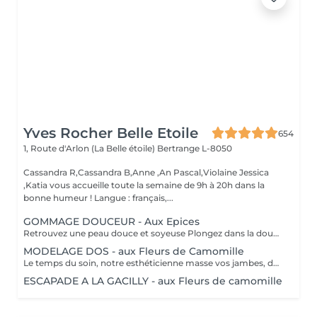
Yves Rocher Belle Etoile
654
1, Route d'Arlon (La Belle étoile)
Bertrange L-8050
Cassandra R,Cassandra B,Anne ,An Pascal,Violaine Jessica
,Katia vous accueille toute la semaine de 9h à 20h dans la
bonne humeur ! Langue : français,...
GOMMAGE DOUCEUR - Aux Epices
Retrouvez une peau douce et soyeuse Plongez dans la douceur tropicale dIndonésie à travers les notes épicées des huiles essentielles de Girofle et de Muscade. Ce gommage aux effluves chauds et naturels vous transporte tout en exfoliant délicatement votre peau : elle est douce, lumineuse et satinée.
MODELAGE DOS - aux Fleurs de Camomille
Le temps du soin, notre esthéticienne masse vos jambes, des orteils à la taille dans un mouvement tonique qui active la microcirculation et leurs procure un confort sans précédent. Bénéfices : Vos jambes retrouvent fraicheur et légèreté.
ESCAPADE A LA GACILLY - aux Fleurs de camomille