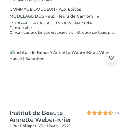
GOMMAGE DOUCEUR - Aux Epices
MODELAGE DOS - aux Fleurs de Camomille
ESCAPADE A LA GACILLY - aux Fleurs de
Camomille
Offrez-vous une longue escapade bien-être aux senteurs printanières de Camomille, fleur emblématique de nos champs à la Gacilly. le temps s'est arrêté. Incroyablement relaxé et en harmonie, votre corps et votre esprits retrouvent leur équilibre.
Institut de Beauté
597
Annette Weber-Krier
1, Rue Philippe II
Ville-Haute L-2340