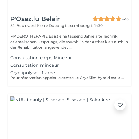
P'Osez.lu Belair
445
22, Boulevard Pierre Dupong
Luxembourg L-1430
MADEROTHERAPIE Es ist eine tausend Jahre alte Technik
orientalischen Ursprungs, die sowohl in der Ästhetik als auch in
der Rehabilitation angewendet ...
Consultation corps Minceur
Consultation minceur
Cryolipolyse - 1 zone
Pour réservation appeler le centre Le CryoSlim hybrid est la nouvelle génération de Cryolipolyse médicale (traitement des cellules de graisse par le froid). CryoSlim hybrid est le seul appareil d'amincissement à garantir les résultats minceur cliniquement supérieurs à la moyenne et exclusivement avec des températures de traitement saines et sans danger pour l'organisme. Ce traitement concerne les hommes et les femmes qui présentent une ou plusieurs zones localisées souvent résistantes aux efforts de régime et sport : ventre, poignées d'amour, culotte de cheval, intérieur des cuisses, genoux, bras, dos.