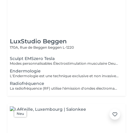
LuxStudio Beggen
170A, Rue de Beggen
beggen L-1220
Sculpt EMSzero Tesla
Modes personnalisables Électrostimulation musculaire Deux poignées indépendantes : contrôlez la puissance indépendamment, permettant des entraînements synchronisés ou individualisés Sûr et non invasif : notre machine est exempte de courant, d'hyperthermie, de rayonnement et ne nécessite aucune période de récupération. Brûlage de graisse et développement musculaire sans effort Gain de temps et d'efforts : seulement 30 minutes d'utilisation équivalent à 30 000 contractions musculaires, l'équivalent d'innombrables rouleaux de ventre ou squats.
Endermologie
L'Endermologie est une technique exclusive et non invasive qui permet de remodeler votre silhouette, de lisser la cellulite et d'améliorer globalement la tonicité de la peau.
Radiofréquence
La radiofréquence (RF) utilise l'émission d'ondes électromagnétiques à très haute fréquence, pour cibler la peau. La technologie RF permet ainsi de raffermir sa peau et de réduire des tissus graisseux, afin de redessiner des contours touchés par un affaissement cutané et un relâchement de la peau.
Neu