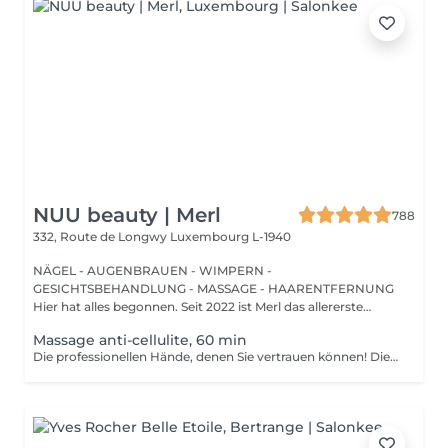
NUU beauty | Merl
788
332, Route de Longwy
Luxembourg L-1940
NÄGEL - AUGENBRAUEN - WIMPERN -
GESICHTSBEHANDLUNG - MASSAGE - HAARENTFERNUNG
Hier hat alles begonnen. Seit 2022 ist Merl das allererste
Zuhause der ...
Massage anti-cellulite, 60 min
Die professionellen Hände, denen Sie vertrauen können! Die Massage ist die Praxis des Knetens oder Manipulierens der Muskeln und anderer Weichteile einer Person, um Stress zu reduzieren, Muskelschmerzen zu lindern, die Entspannung zu fördern und die Funktion des Immunsystems zu verbessern. Vorteile einer Anti-Cellulite-Massage: - verbessert die Durchblutung - beseitigt Stauungen in der Haut - aktiviert Stoffwechselprozesse in Zellen und Geweben - Muskeln und Gewebe werden mit Sauerstoff und Mineralien versorgt - die Haut wird glatt und elastisch Wie wird eine Anti-Cellulite-Massage durchgeführt? - der Rücken wird massiert - Arme werden massiert - Beine werden massiert - der Bauch wird massiert Altersbeschränkungen: empfohlen ab 16 Jahren. Empfehlungen nach dem Eingriff: nach dem Eingriff 2-3 Stunden keinen Sport und plötzliche Bewegungen machen. Frequenz: 2-3 Mal pro Woche, insgesamt 10 Mal. Wiederholen Sie den Eingriff alle 3-6 Monate.