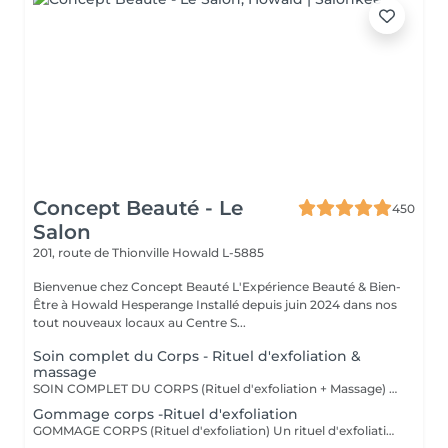
Concept Beauté - Le
450
Salon
201, route de Thionville
Howald L-5885
Bienvenue chez Concept Beauté L'Expérience Beauté & Bien-
Être à Howald Hesperange Installé depuis juin 2024 dans nos
tout nouveaux locaux au Centre S...
Soin complet du Corps - Rituel d'exfoliation &
massage
SOIN COMPLET DU CORPS (Rituel d'exfoliation + Massage) Un soin divin combinant un gommage doux et un massage relaxant pour une peau sublimée et un corps détendu. L'exfoliation, réalisée avec le Body Strategist Scrub de Comfort Zone, élimine les cellules mortes, affine le grain de peau et prépare à l'absorption des actifs hydratants. Le massage qui suit nourrit et apaise la peau grâce aux textures veloutées et aux actifs régénérants des huiles de soin Comfort Zone, pour une sensation de bien-être absolu.
Gommage corps -Rituel d'exfoliation
GOMMAGE CORPS (Rituel d'exfoliation) Un rituel d'exfoliation délicat qui débarrasse la peau des impuretés et cellules mortes pour la laisser incroyablement douce et lumineuse. Nous utilisons le Body Strategist Scrub de Comfort Zone, un gommage aux particules naturelles qui stimule la microcirculation et révèle l'éclat de votre peau. Idéal avant un massage, un soin hydratant ou pour préparer la peau au bronzage.