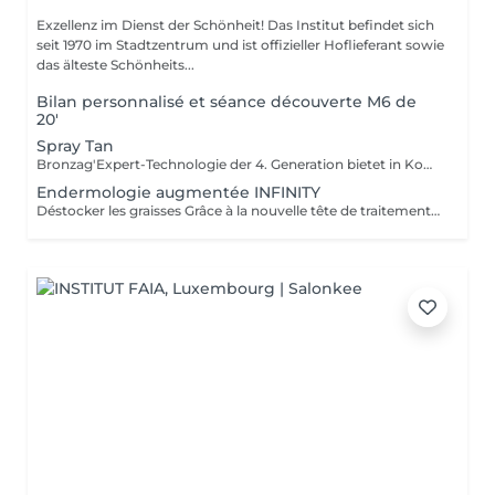
Exzellenz im Dienst der Schönheit! Das Institut befindet sich
seit 1970 im Stadtzentrum und ist offizieller Hoflieferant sowie
das älteste Schönheits...
Bilan personnalisé et séance découverte M6 de
20'
Spray Tan
Bronzag'Expert-Technologie der 4. Generation bietet in Kombination mit unserer Lotion eine maßgeschneiderte Bräune ohne UV-Strahlung. Dank der zu 99 % natürlichen Zusammensetzung mit einem Melaninaktivator und feuchtigkeitsspendenden Wirkstoffen erhalten Sie gebräunte, revitalisierte und aufgepolsterte Haut.
Endermologie augmentée INFINITY
Déstocker les graisses Grâce à la nouvelle tête de traitement brevetée Alliance, endermologie® permet de cibler et daffiner les zones rebelles à lexercice et à lhygiène alimentaire (bras, dos, ventre, taille, cuisses..) tout en sadaptant précisément aux besoins de chaque peau. Lisser la cellulite La cellulite, qui touche 90 % des femmes même les plus minces et les plus sportives, résulte à la fois dun stockage de graisses dans les adipocytes (cellules graisseuses) et dune rétention deau tout autour. Raffermir la peau Variations de poids, grossesses, temps qui passe la peau perd progressivement de sa tonicité et de sa souplesse. Même si ce relâchement cutané concerne tout le corps, certaines zones y sont plus sensibles : intérieur des cuisses, ventre, bras, etc Retrouver des jambes légères Jambes lourdes et douloureuses, chevilles ou pieds gonflés ces symptômes traduisent une mauvaise circulation sanguine et lymphatique. Les toxines saccumulent dans lorganisme, ce qui explique de telles variations de volume en une même journée ou à différents moments du cycle féminin. Bien-être Découvrez des parcours de soins au concept exclusif, pour une efficacité et une détente incomparables.