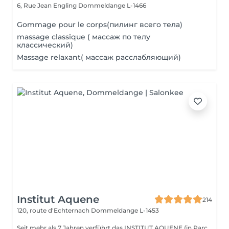
6, Rue Jean Engling
Dommeldange L-1466
Gommage pour le corps(пилинг всего тела)
massage classique ( массаж по телу
классический)
Massage relaxant( массаж расслабляющий)
Institut Aquene
214
120, route d'Echternach
Dommeldange L-1453
Seit mehr als 7 Jahren verführt das INSTITUT AQUENE (in Parc