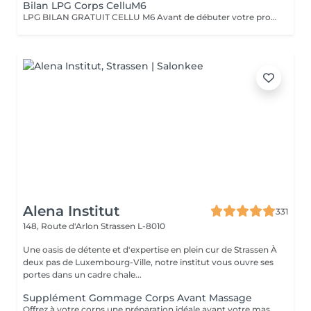
Bilan LPG Corps CelluM6
LPG BILAN GRATUIT CELLU M6 Avant de débuter votre programme LPG, nous vous offrons un bilan personnalisé. Cette séance permet d'analyser votre peau, d'évaluer vos besoins et de définir ensemble le protocole le plus adapté à vos objectifs (fermeté, cellulite, drainage, remodelage). Grâce à la technologie brevetée LPG Endermologie, nous vous conseillons un programme sur-mesure pour optimiser vos résultats dès la première séance. Un accompagnement exclusif : En plus de votre programme LPG, bénéficiez des conseils d'une professionnelle, coach en nutrition et bien-être, pour des résultats optimisés et durables. Un suivi global pour retrouver une silhouette harmonieuse et une meilleure vitalité ! Le Lipomassage est une technique issu de l'endermologie ,c'est la solution aux problèmes de cellulite, de graisses localisées et de relachement cutané. Cellu M6 combine trois efets majeurs: - Le destockage : il active la lipolyse et stimule les adipocytes déclenchant la libération des graisses - Le raffermissement : il stimule les fibroblastes pour générer collagène et élastine - Le rescultage : il décloisonne les amas graisseux et agit sur les septas ( aspect capitons )
Alena Institut
331
148, Route d'Arlon
Strassen L-8010
Une oasis de détente et d'expertise en plein cur de Strassen À
deux pas de Luxembourg-Ville, notre institut vous ouvre ses
portes dans un cadre chale...
Supplément Gommage Corps Avant Massage
Offrez à votre corps une préparation idéale avant votre massage grâce à notre gommage corps exfoliant. Ce soin permet d'éliminer en douceur les cellules mortes, d'affiner le grain de peau et de stimuler la circulation, afin de maximiser les bienfaits du massage. La peau est plus lisse, plus douce et absorbe mieux les huiles et actifs utilisés pendant le massage.