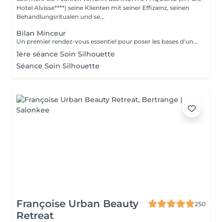
Hotel Alvisse****) seine Klienten mit seiner Effizienz, seinen
Behandlungsritualen und se...
Bilan Minceur
Un premier rendez-vous essentiel pour poser les bases d'un accompagnement efficace et personnalisé. Lors de ce bilan, nous analysons votre morphologie, vos habitudes, votre hygiène de vie et vos objectifs. Cela nous permet de comprendre les causes profondes de vos difficultés et de définir ensemble un programme adapté : soins, fréquence, conseils, cosmétique, hygiène de vie. Objectif : construire un plan minceur global, réaliste et efficace, en lien avec votre corps et vos besoins.
1ère séance Soin Silhouette
Séance Soin Silhouette
Françoise Urban Beauty
250
Retreat