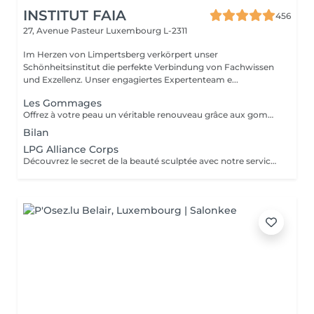
INSTITUT FAIA
456
27, Avenue Pasteur
Luxembourg L-2311
Im Herzen von Limpertsberg verkörpert unser
Schönheitsinstitut die perfekte Verbindung von Fachwissen
und Exzellenz. Unser engagiertes Expertenteam e...
Les Gommages
Offrez à votre peau un véritable renouveau grâce aux gommages corps Gemology. Enrichis en extraits minéraux précieux et en ingrédients naturels, ils exfolient en douceur, éliminent les cellules mortes et révèlent l'éclat de la peau. Leur texture sensorielle et leurs parfums délicats transforment l'exfoliation en un rituel de bien-être luxueux. Résultat : une peau lisse, douce, parfaitement préparée à recevoir les soins suivants.
Bilan
LPG Alliance Corps
Découvrez le secret de la beauté sculptée avec notre service LPG Endermologie. Cette technologie de pointe est votre alliée pour une silhouette redessinée et une peau radieuse. Les soins Endermologie stimulent naturellement la production de collagène et d'élastine, réduisent l'aspect de la cellulite et raffermissent votre peau. Les résultats sont visibles dès les premières séances, vous laissant avec une confiance et une élégance accrues. Révélez votre beauté intérieure avec une silhouette plus harmonieuse. Optez pour le bien-être et la beauté, choisissez LPG Endermologie dès aujourd'hui.