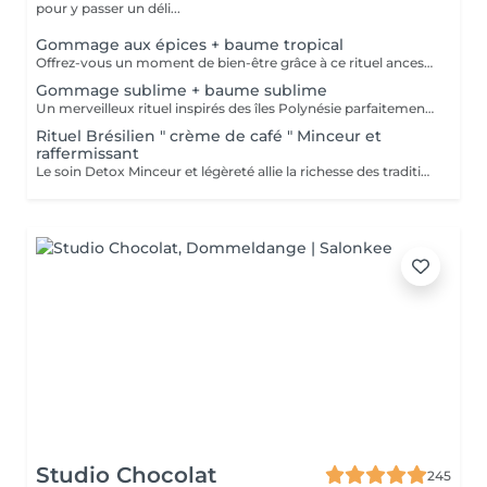
pour y passer un déli...
Gommage aux épices + baume tropical
Offrez-vous un moment de bien-être grâce à ce rituel ancestral inspiré des recettes de beauté et soins de l'île de Java. Laissez-vous transporter par les délicates senteurs de ce soin énergisant à base d'épices et de sels de mer, et retrouvez une douce et satiné.
Gommage sublime + baume sublime
Un merveilleux rituel inspirés des îles Polynésie parfaitement adapté aux peaux même les plus sensibles. Cette préparation traditionnelle de Monoï, à base de fleurs de Tiaré macérées, de sucre, de poudre de noix de coco et de fruits de Noni, régénère la peau et éveille l'esprit.
Rituel Brésilien " crème de café " Minceur et
raffermissant
Le soin Detox Minceur et légèreté allie la richesse des traditions et pharmacopées brésiliennes et indiennes. Les mouvements vont, de façon alternatives, oxygéner et les drainer les tissus afin de raffermir et detoxifier le corps et le mental. Ce soin est pratiqué avec la Crème de Café Minceur, l'Huile Ayurvédique et un enveloppement personnalisé. * Possibilité de faire un abonnement 5+ 1 offert
Studio Chocolat
245