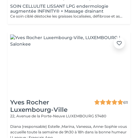
SOIN CELLULITE LISSANT LPG endermologie
augmentée INFINITY® + Massage drainant
Ce soin ciblé déstocke les graisses localisées, défibrose et assouplit les tissus pour traiter efficacement la cellulite adipeuse et fibreuse tout en procurant un grand moment de bien-être. 40 minutes LPG + 10 minutes de massage drainant/amincissant sur l'avant des jambes.
Yves Rocher
611
Luxembourg-Ville
22, Avenue de la Porte-Neuve
LUXEMBOURG 57480
Diana (responsable) Estelle ,Marina, Vanessa, Anne-Sophie vous
accueille toute la semaine de 9h30 à 18h dans la bonne humeur
! Langue : Français Ang...