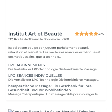
Institut Art et Beauté
425
137, Route de Thionville
Bonnevoie L-2611
Isabel et son équipe conjuguent parfaitement beauté,
relaxation et bien-être. Les meilleures marques esthétiques et
cosmétiques ainsi que la technolo...
LPG ABONNEMENTS
Die Vorteile der LPG-Technologie Die kombinierte Massage und Saugwirkung des LPG Cellu M6 Medical bietet 100 % natürliche Schlankheits-, Anti-Aging- und therapeutische Lösungen durch schmerzfreie Massagen, die die zellulären Mechanismen auf natürliche Weise reaktivieren und verschiedene Vorteile bieten, die auf Ihre spezifischen Bedürfnisse zugeschnitten sind. Ästhetische Vorteile: Reduziert Cellulite, wobei das "Orangenhaut"-Erscheinungsbild allmählich verschwindet und die Haut wieder glatt und fest erscheint. Harmonisiert die Silhouette. Strafft und verbessert das Hautbild. Reduziert das Erscheinungsbild von Narben, Transplantaten und Verbrennungen. Therapeutische Vorteile: Verbessert die Lymph- und Blutzirkulation. Fördert die postoperative Genesung. Erzeugt eine entspannende Wirkung. Reduziert Muskelschmerzen. Lindert schwere Beine und geschwollene Knöchel. Bereitet den Körper auf körperliche Anstrengung vor. Erleichtert die Erholung nach dem Training: Muskelkater usw. Behandelt sportbedingte Beschwerden: Sehnenentzündungen, Muskelverletzungen usw. Sorgt für Entspannung und Muskelentspannung. Geschulte Praktiker: Carla Lisete Carla Marie Francesca Kümmern Sie sich noch heute um Ihren Körper und Ihre Schönheit mit der LPG-Technologie, um Ihre Haut und Ihren Körper für die kommenden Jahre vorzubereiten.
LPG SEANCES INDIVIDUELLES
Die Vorteile der LPG-Technologie Die kombinierte Massage und Saugwirkung des LPG Cellu M6 Medical bietet 100 % natürliche Schlankheits-, Anti-Aging- und therapeutische Lösungen durch schmerzfreie Massagen, die die zellulären Mechanismen auf natürliche Weise reaktivieren und verschiedene Vorteile bieten, die auf Ihre spezifischen Bedürfnisse zugeschnitten sind. Ästhetische Vorteile: Reduziert Cellulite, wobei das "Orangenhaut"-Erscheinungsbild allmählich verschwindet und die Haut wieder glatt und fest erscheint. Harmonisiert die Silhouette. Strafft und verbessert das Hautbild. Reduziert das Erscheinungsbild von Narben, Transplantaten und Verbrennungen. Therapeutische Vorteile: Verbessert die Lymph- und Blutzirkulation. Fördert die postoperative Genesung. Erzeugt eine entspannende Wirkung. Reduziert Muskelschmerzen. Lindert schwere Beine und geschwollene Knöchel. Bereitet den Körper auf körperliche Anstrengung vor. Erleichtert die Erholung nach dem Training: Muskelkater usw. Behandelt sportbedingte Beschwerden: Sehnenentzündungen, Muskelverletzungen usw. Sorgt für Entspannung und Muskelentspannung. Geschulte Praktiker: Carla Lisete Carla Marie Francesca Kümmern Sie sich noch heute um Ihren Körper und Ihre Schönheit mit der LPG-Technologie, um Ihre Haut und Ihren Körper für die kommenden Jahre vorzubereiten.
herapeutische Massage: Ein Geschenk für Ihre
Gesundheit und Ihr Wohlbefinden.
Massage Thérapeutique : Un massage ciblé pour soulager les tensions musculaires, réduire le stress, et rééquilibrer votre corps. Soulagement des Douleurs Musculaires : Les techniques de massage ciblent les zones de tension pour libérer les nuds musculaires et améliorer la flexibilité. Réduction du Stress : Les massages aident à abaisser les niveaux de cortisol, l'hormone du stress, ce qui favorise la détente et une meilleure gestion du stress. Amélioration du Bien-être Général : Ils stimulent la circulation sanguine, renforcent le système immunitaire, et contribuent à un meilleur sommeil, ce qui mène à une vie plus équilibrée. Au-delà du physique, ces massages favorisent une sensation de paix intérieure et de clarté mentale. Praticiennes Qualifiées : Experts dans diverses techniques de massage. Traitements Personnalisés : Séances adaptées à vos besoins spécifiques. Ambiance Apaisante : Un environnement relaxant. Une nouvelle manière de prendre soin de vous.