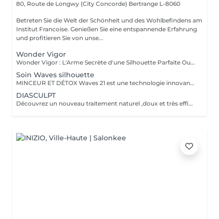
80, Route de Longwy (City Concorde)
Bertrange L-8060
Betreten Sie die Welt der Schönheit und des Wohlbefindens am
Institut Francoise. Genießen Sie eine entspannende Erfahrung
und profitieren Sie von unse...
Wonder Vigor
Wonder Vigor : L'Arme Secrète d'une Silhouette Parfaite Oubliez les méthodes ordinaires. Wonder Vigor est la première et unique technologie au monde à fusionner thermogenèse intelligente et contraction musculaire hélicoïdale pour détruire la graisse et sculpter le corps avec une précision chirurgicale sans bistouri, sans douleur, sans compromis. Propulsé par Thermodexia, un brevet exclusif, ce système agit en profondeur pour des résultats visibles, mesurables, et inégalés. Une expérience ultra-confortable, des effets immédiats et durables parce que votre corps mérite l'excellence absolue. Exclusivement chez nous. Parce que le génie ne se partage pas. Prêt à transformer votre corps ? Venez vivre l'expérience Wonder Vigor.
Soin Waves silhouette
MINCEUR ET DÉTOX Waves 21 est une technologie innovante aux effets rééquilibrant , minceurs et détox permettant une action ciblée sur les différentes zones que l'on souhaite amincir. Grâce a l'association de électrostimulation des métamères en lien direct avec les organes , et d'un traitement par le froid intense , ce soin , relance le système lymphatique et veineux Les tissus sont détoxifiés en profondeur , la silhouette ré harmonisée , et les imperfections telle la cellulite , et la graisse abdominale sont visiblement réduites , dès la première séance .
DIASCULPT
Découvrez un nouveau traitement naturel ,doux et très efficace pour éliminer les surcharges graisseuses localisées : abdomen, hanches ,genoux , bras , fesses ,les résultats sont visibles immédiatement .Cette technique permet également de soigner la cellulite, et raffermir les zones relâchées en renforçant la fabrication d'un bon collagène.