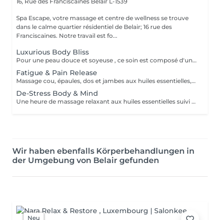
16, Rue des Franciscaines
Belair L-1539
Spa Escape, votre massage et centre de wellness se trouve
dans le calme quartier résidentiel de Belair; 16 rue des
Franciscaines. Notre travail est fo...
Luxurious Body Bliss
Pour une peau douce et soyeuse , ce soin est composé d'un gommage du corps complet suivi d'un massage aux huiles aromatiques
Fatigue & Pain Release
Massage cou, épaules, dos et jambes aux huiles essentielles, suivi d'une réfléxologie palmaire et plantaire. Le rituel se termine par un massage crânien revitalisant. Ce soin commence par un rafraîchissement stimulant des pieds pour favoriser la circulation sanguine et la relaxation.
De-Stress Body & Mind
Une heure de massage relaxant aux huiles essentielles suivi d'un masque hydratant visage et d'un massage du crane et visage par accupression. Ce soin commence par un rafraîchissement stimulant des pieds pour favoriser la circulation sanguine et la relaxation.
Wir haben ebenfalls Körperbehandlungen in
der Umgebung von Belair gefunden
Neu