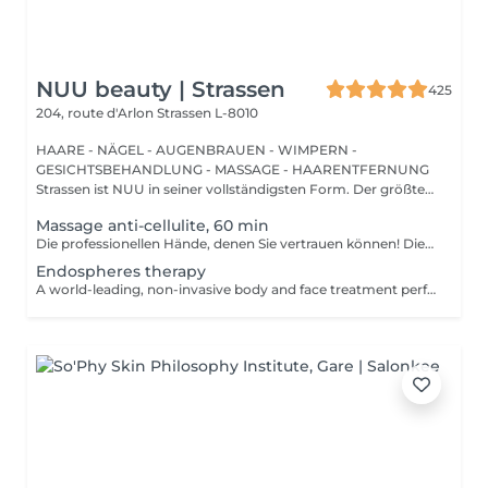
NUU beauty | Strassen
425
204, route d'Arlon
Strassen L-8010
HAARE - NÄGEL - AUGENBRAUEN - WIMPERN -
GESICHTSBEHANDLUNG - MASSAGE - HAARENTFERNUNG
Strassen ist NUU in seiner vollständigsten Form. Der größte
Sal...
Massage anti-cellulite, 60 min
Die professionellen Hände, denen Sie vertrauen können! Die Massage ist die Praxis des Knetens oder Manipulierens der Muskeln und anderer Weichteile einer Person, um Stress zu reduzieren, Muskelschmerzen zu lindern, die Entspannung zu fördern und die Funktion des Immunsystems zu verbessern. Vorteile einer Anti-Cellulite-Massage: - verbessert die Durchblutung - beseitigt Stauungen in der Haut - aktiviert Stoffwechselprozesse in Zellen und Geweben - Muskeln und Gewebe werden mit Sauerstoff und Mineralien versorgt - die Haut wird glatt und elastisch Wie wird eine Anti-Cellulite-Massage durchgeführt? - der Rücken wird massiert - Arme werden massiert - Beine werden massiert - der Bauch wird massiert Altersbeschränkungen: empfohlen ab 16 Jahren. Empfehlungen nach dem Eingriff: nach dem Eingriff 2-3 Stunden keinen Sport und plötzliche Bewegungen machen. Frequenz: 2-3 Mal pro Woche, insgesamt 10 Mal. Wiederholen Sie den Eingriff alle 3-6 Monate.
Endospheres therapy
A world-leading, non-invasive body and face treatment performed using the original 3rd-generation Endospheres® technology one of the most advanced solutions on the market for sculpting, drainage, and skin firming. This Italian medical technology combines microvibration, deep lymphatic drainage, and muscle stimulation to deliver visible results from the very first session. Why Endospheres® at NUU: Original 3rd-generation Endospheres® device · Authentic Italian technology · Instant lightness, firmness, and contouring · Safe, natural, and highly effective · No downtime Key benefits: Reduces cellulite and water retention Improves blood and lymphatic circulation Firms and tightens the skin Relieves muscle tension and heaviness Stimulates collagen and natural glow A.F.T. (Abdominal Fat Treatment) Advanced thermal and vacuum technology designed to activate fat metabolism, enhance lymphatic drainage, and sculpt the abdominal area safely and comfortably. Recommended from: 18+ Post-care: No downtime Frequency: Course recommended for optimal results Results are visible and progressive with regular sessions.