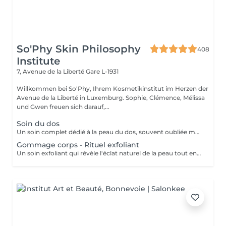
So'Phy Skin Philosophy
408
Institute
7, Avenue de la Liberté
Gare L-1931
Willkommen bei So'Phy, Ihrem Kosmetikinstitut im Herzen der
Avenue de la Liberté in Luxemburg. Sophie, Clémence, Mélissa
und Gwen freuen sich darauf,...
Soin du dos
Un soin complet dédié à la peau du dos, souvent oubliée mais pourtant sujette aux tensions et aux imperfections. Ce soin débute par un nettoyage et une exfoliation afin de purifier la peau, affiner le grain de peau et améliorer sa texture. Selon vos besoins et la durée choisie (30 ou 60 minutes), un travail plus ciblé peut être réalisé pour désincruster la peau et rééquilibrer les zones concernées. Le soin se termine par un massage relaxant, permettant de relâcher les tensions accumulées et de procurer une sensation immédiate de bien-être. La peau est plus nette, plus douce et le dos profondément détendu. Un soin idéal pour prendre soin de cette zone souvent négligée tout en s'accordant un moment de détente.
Gommage corps - Rituel exfoliant
Un soin exfoliant qui révèle l'éclat naturel de la peau tout en offrant un véritable moment de détente. Le gommage permet d'éliminer les cellules mortes, d'affiner le grain de peau et de laisser la peau plus douce et lumineuse. Selon vos préférences, vous pouvez choisir entre un gommage au savon noir, pour une exfoliation enveloppante et purifiante, ou un gommage à grains, pour une action plus tonique et efficace. La senteur sélectionnée accompagne l'ensemble du soin et prolonge l'expérience, avec la possibilité d'ajouter une huile de massage pour un moment encore plus enveloppant. La peau est douce, lisse et délicatement parfumée, le corps détendu et l'esprit apaisé. Un soin idéal pour préparer la peau, la sublimer ou simplement s'offrir un moment pour soi.