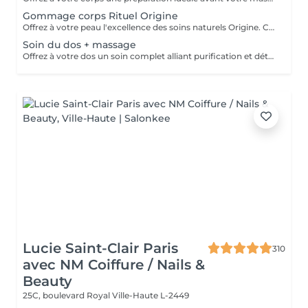
Gommage corps Rituel Origine
Offrez à votre peau l'excellence des soins naturels Origine. Ce gommage exfolie délicatement grâce à des textures raffinées et des ingrédients sélectionnés pour leur pureté. Il lisse le grain de peau, réveille l'éclat naturel et enveloppe le corps d'un parfum subtil et sensoriel. Un rituel d'exception qui laisse la peau incroyablement douce, soyeuse et lumineuse, prête à recevoir tous les bienfaits des soins suivants.
Soin du dos + massage
Offrez à votre dos un soin complet alliant purification et détente profonde. Ce rituel associe un nettoyage expert, une exfoliation raffinée et des manuvres relaxantes pour libérer les tensions. La peau est purifiée, douce et lumineuse, tandis que le corps retrouve une sensation de confort absolu. Un moment précieux qui allie efficacité et bien-être.
Lucie Saint-Clair Paris
310
avec NM Coiffure / Nails &
Beauty
25C, boulevard Royal
Ville-Haute L-2449