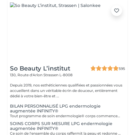
So Beauty L’institut
595
130, Route d'Arlon
Strassen L-8008
Depuis 2019, nos esthéticiennes qualifiées et passionnées vous
accueillent dans un véritable écrin de douceur, entièrement
dédié à votre bien-être et ...
BILAN PERSONNALISÉ LPG endermologie
augmentée INFINITY®
Tout programme de soin endermologie® corps commence par un bilan ultra-précis, avec l'application professionnelle ENDERMOLINK. Il se déroule en trois étapes clés : 1. Décryptage de votre mode de vie. 2. Analyse de votre peau. 3. Création de votre programme sur-mesure.
SOINS CORPS SUR MESURE LPG endermologie
augmentée INFINITY®
Ce soin de l'ensemble du corps raffermit la peau et redonne du galbe aux courbes pour retrouver une silhouette resculptée et plus ferme tout en procurant un grand moment de bien-être. DESTOCKE les graisses Grâce à la nouvelle tête de traitement brevetée Alliance, endermologie® permet de cibler et d'affiner les zones rebelles à lexercice et à l'hygiène alimentaire (bras, dos, ventre, taille, cuisses..) tout en s'adaptant précisément aux besoins de chaque peau. LISSE la cellulite La cellulite, qui touche 90 % des femmes même les plus minces et les plus sportives, résulte à la fois dun stockage de graisses dans les adipocytes (cellules graisseuses) et dune rétention d'eau tout autour. RAFFERMIT la peau Variations de poids, grossesses, temps qui passe la peau perd progressivement de sa tonicité et de sa souplesse. Même si ce relâchement cutané concerne tout le corps, certaines zones y sont plus sensibles : intérieur des cuisses, ventre, bras, etc