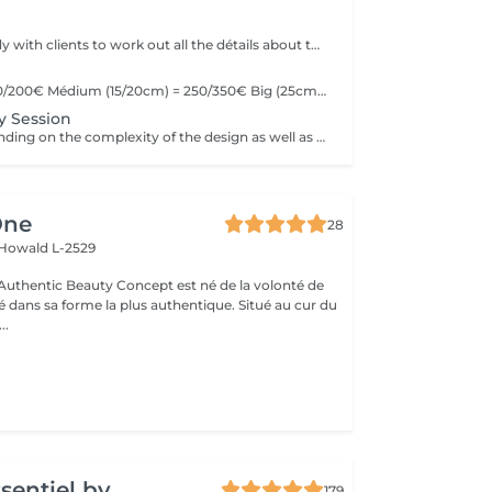
We offer the study with clients to work out all the détails about their tattoo.
Little (10cm) = 150/200€ Médium (15/20cm) = 250/350€ Big (25cm/+) = start at 400€ Custom quotes per project! The prices vary depending on the complexity of the design as well as the área to be tattoed!
y Session
Prices vary depending on the complexity of the design as well as the área to be tattoed.
One
28
Howald L-2529
uthentic Beauty Concept est né de la volonté de
é dans sa forme la plus authentique. Situé au cur du
..
ssentiel by
179