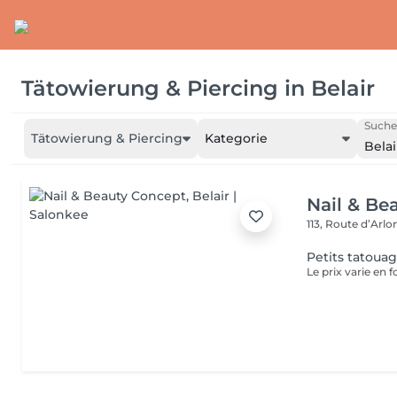
Tätowierung & Piercing
in
Belair
Suche
Tätowierung & Piercing
Kategorie
Belai
Nail & Be
113, Route d’Arl
Petits tatoua
Le prix varie en f