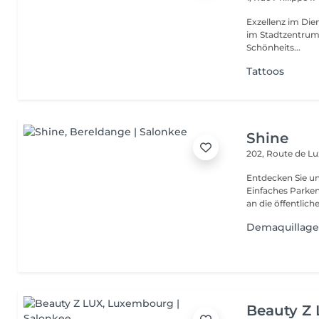
Exzellenz im Dienst der Schönheit!
im Stadtzentrum u
Schönheits...
Tattoos
Shine
202, Route de 
Entdecken Sie u
Einfaches Parken
an die öffentliche
Demaquillage
Beauty Z