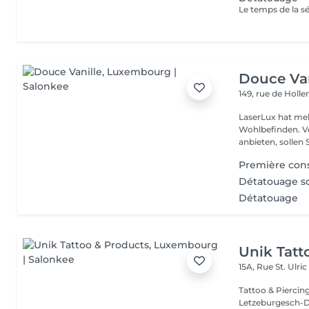
Douce Van
149, rue de Holle
LaserLux hat meh
Wohlbefinden. Ve
anbieten, sollen S
Première cons
Détatouage so
Détatouage
Unik Tatt
15A, Rue St. Ulri
Tattoo & Piercin
Letzeburgesch-D