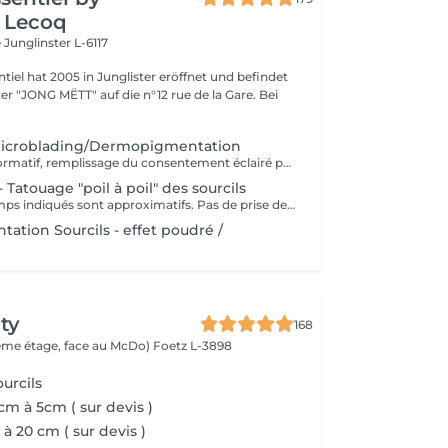
 Lecoq
e
Junglinster L-6117
ntiel hat 2005 in Junglister eröffnet und befindet
 der "JONG MËTT" auf die n°12 rue de la Gare. Bei
Microblading/Dermopigmentation
Rendez-vous informatif, remplissage du consentement éclairé pour la réalisation d'un acte de tatouage. Évaluation du tatouage à réaliser, choix de la technique la mieux adaptée. La consultation est considérée comme un acompte si prise de rendez-vous pour le tatouage endéans les 15 jours.
 Tatouage "poil à poil" des sourcils
Les prix et les temps indiqués sont approximatifs. Pas de prise de rendez-vous sans consultation préalable. Réservable en ligne ou par téléphone.
tion Sourcils - effet poudré /
ty
168
(2ème étage, face au McDo)
Foetz L-3898
urcils
cm à 5cm ( sur devis )
à 20 cm ( sur devis )