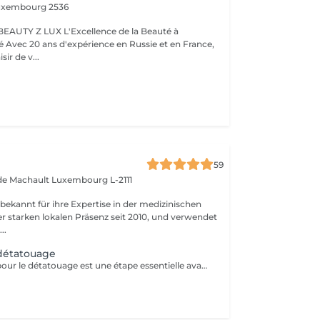
uxembourg 2536
BEAUTY Z LUX L'Excellence de la Beauté à
ance,
sir de v...
59
 de Machault
Luxembourg L-2111
 bekannt für ihre Expertise in der medizinischen
er starken lokalen Präsenz seit 2010, und verwendet
..
 détatouage
La consultation pour le détatouage est une étape essentielle avant le traitement. Elle permet d'évaluer la taille, les couleurs et la profondeur du tatouage, ainsi que le type de peau du patient. Le professionnel explique le déroulement du traitement, le nombre de séances nécessaires et les éventuels effets secondaires. C'est aussi le moment pour poser toutes vos questions et discuter des attentes en termes de résultats