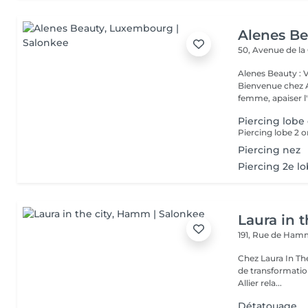
Alenes B
50, Avenue de la
Alenes Beauty : 
Bienvenue chez A
femme, apaiser l'e
Piercing lobe 
Piercing lobe 2 or
Piercing nez
Piercing 2e l
Laura in t
191, Rue de Ha
Chez Laura In Th
de transformation
Allier rela...
Détatouage