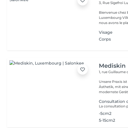
3, Rue Sigefroi
L
Bienvenue chez 
Luxembourg Villé Avec 20 ans d'expérience en Russie et en Fr
nous avons le plai
Visage
Corps
Mediskin
1, rue Guillaume
Unsere Praxis ist
Ästhetik, mit ein
modernste Gerät.
Consultation
-5cm2
5-15cm2