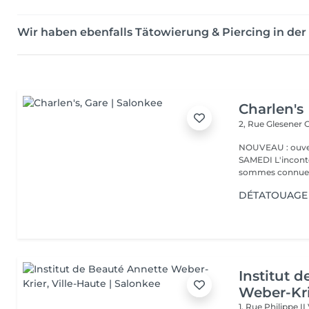
Wir haben ebenfalls Tätowierung & Piercing in d
Charlen's
2, Rue Glesener
G
NOUVEAU : ouver
SAMEDI L'incontournable institut de beauté à Luxembourg. Nous
sommes connues 
DÉTATOUAGE 
Institut 
Weber-Kr
1, Rue Philippe II