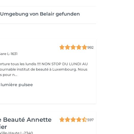
er Umgebung von Belair gefunden
992
are L-1631
ture tous les lundis !!!! NON STOP DU LUNDI AU
pour n...
lumière pulsee
de Beauté Annette
597
ier
Ville-Haute L-2340