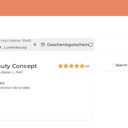
 nach deiner Stadt
Geschenkgutschein
r
,
Luxembourg
auty Concept
Search
40
on
Belair L-1140
ges
onction de la taille