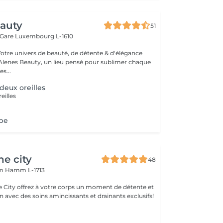
eauty
51
 Gare
Luxembourg L-1610
Votre univers de beauté, de détente & d'élégance
lenes Beauty, un lieu pensé pour sublimer chaque
s...
deux oreilles
eilles
obe
he city
48
mm
Hamm L-1713
e City offrez à votre corps un moment de détente et
 avec des soins amincissants et drainants exclusifs!