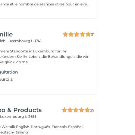
Le temps de la séance et le nombre de séances utiles pour enlever le tatouage sont variables Le détatouage laser est une technique efficace qui fragmente les pigments d'encre sous la peau à l'aide de faisceaux de lumière, permettant ainsi au système immunitaire de les éliminer progressivement. Le processus nécessite généralement plusieurs séances, et son efficacité dépend de divers facteurs. Comment ça marche ? Le laser cible les particules d'encre et les chauffe pour les fragmenter en morceaux plus petits. Ces fragments sont ensuite naturellement évacués par le corps. Différents types de lasers, tels que le laser Picosure ou le laser Q-Switched, sont utilisés pour traiter efficacement différentes couleurs et profondeurs d'encre. Ce qu'il faut savoir Nombre de séances Le nombre de séances varie considérablement. Un tatouage amateur peut nécessiter 3 à 5 séances, tandis qu'un tatouage professionnel peut en exiger 4 à 12, voire plus, pour une disparition complète. Résultats progressifs L'éclaircissement de l'encre est visible après chaque séance, mais le tatouage complet s'estompe progressivement au fil du temps.
ille
31
rich
Luxembourg L-1741
rere Standorte in Luxemburg für Ihr
rändern Sie Ihr Leben; die Behandlungen, die wir
ie glücklich ma...
ultation
urcils
oo & Products
29
c
Luxembourg L-2651
g We talk English-Português-Francais-Español-
eutsch-Italiano