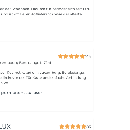
 Das Institut befindet sich seit 1970
nd ist offizieller Hoflieferant sowie das älteste
144
Luxembourg
Bereldange L-7241
nser Kosmetikstudio in Luxemburg, Bereledange.
 direkt vor der Tür. Gute und einfache Anbindung
n Ve...
 permanent au laser
 LUX
85