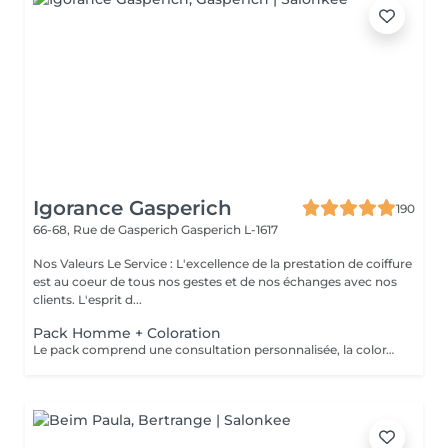
Igorance Gasperich
190
66-68, Rue de Gasperich
Gasperich L-1617
Nos Valeurs Le Service : L'excellence de la prestation de coiffure
est au coeur de tous nos gestes et de nos échanges avec nos
clients. L'esprit d...
Pack Homme + Coloration
Le pack comprend une consultation personnalisée, la coloration avec les produits LOREAL PROFESSIONNEL , shampooing et conditionneur spécifiques REDKEN , la coupe IGORANCE ( finitions sur cheveux secs) , les produits de styling REDKEN * Tarifs à titre indicatifs à confirmer après la consultation personnalisée établit auprès de votre coiffeur/stylist/spécialiste * La direction se réserve le droit d’apporter des modifications pour le bon fonctionnement du salon