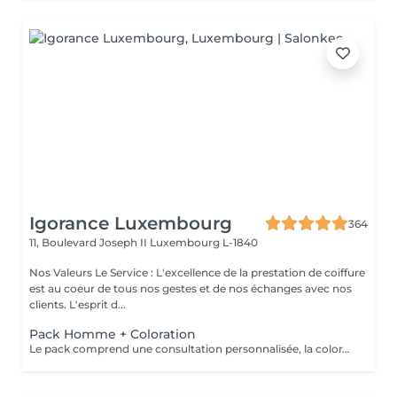
Igorance Luxembourg
364
11, Boulevard Joseph II
Luxembourg L-1840
Nos Valeurs Le Service : L'excellence de la prestation de coiffure
est au coeur de tous nos gestes et de nos échanges avec nos
clients. L'esprit d...
Pack Homme + Coloration
Le pack comprend une consultation personnalisée, la coloration avec les produits LOREAL PROFESSIONNEL , shampooing et conditionneur spécifiques REDKEN , la coupe IGORANCE ( finitions sur cheveux secs) , les produits de styling REDKEN * Tarifs à titre indicatifs à confirmer après la consultation personnalisée établit auprès de votre coiffeur/stylist/spécialiste * La direction se réserve le droit d’apporter des modifications pour le bon fonctionnement du salon