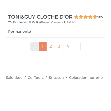
TONI&GUY CLOCHE D'OR
785
25, Boulevard F.W Raiffeisen
Gasperich L-2411
Permanente
«
1
2
3
4
»
Salonkee
Coiffeurs
Strassen
Coloration homme