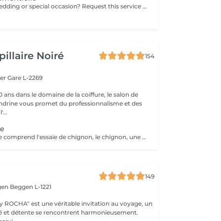
Do you have a wedding or special occasion? Request this service by email and include photos of your current hair and desired look
illaire Noiré
154
ger
Gare L-2269
 ans dans le domaine de la coiffure, le salon de
andrine vous promet du professionnalisme et des
'...
ge
Le forfait mariage comprend l'essaie de chignon, le chignon, une manucure avec vernis et un maquillage
149
gen
Beggen L-1221
y ROCHA" est une véritable invitation au voyage, un
é et détente se rencontrent harmonieusement.