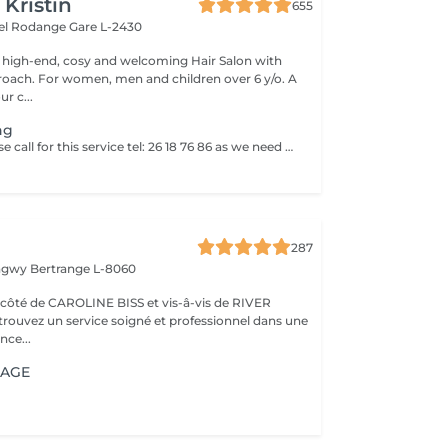
 Kristin
655
hel Rodange
Gare L-2430
 high-end, cosy and welcoming Hair Salon with
roach. For women, men and children over 6 y/o. A
ur c...
ng
Dear clents! Please call for this service tel: 26 18 76 86 as we need to book a trial styling before the big day. Wash-blowout- pins-curls/straightincluded A test run is a must, at least a week before! (Included)
287
ongwy
Bertrange L-8060
ROLINE BISS et vis-â-vis de RIVER
nce...
IAGE