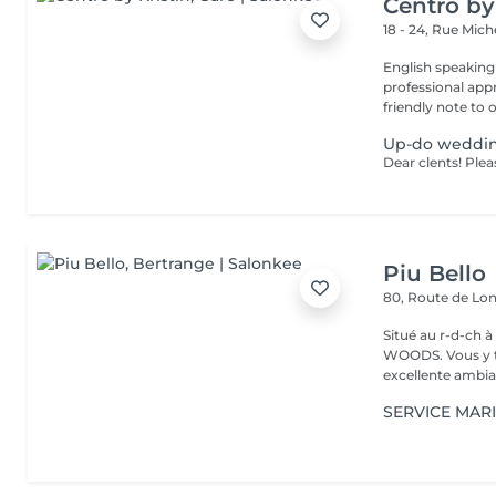
Centro by
18 - 24, Rue Mic
English speaking
professional app
friendly note to o
Up-do weddi
Piu Bello
80, Route de L
Situé au r-d-ch à côté de CA
WOODS. Vous y trouvez un service soigné et professionnel dans une
excellente ambia
SERVICE MAR