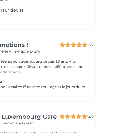
ervi...
 (sur devis)
Emotions !
155
cherie
Ville-Haute L-1247
sents au Luxembourg depuis 20 ans. Vito
excelle depuis 35 ans dans la coiffure avec une
performante. ...
ge
Le forfait comprend 1 essai coiffure et maquillage et le jours du mariage
 Luxembourg Gare
145
 Liberté
Gare L-1930