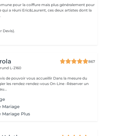
mune pour la coiffure mais plus généralement pour
ce qui a réuni Eric&Laurent, ces deux artistes dont la
.
 Devis).
rola
867
rund L-2160
ouvoir vous accueillir Dans la mesure du
égier les rendez-rendez-vous On-Line -Réserver un
au...
age
e Mariage
e Mariage Plus