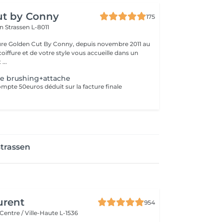
ut by Conny
175
on
Strassen L-8011
fure Golden Cut By Conny, depuis novembre 2011 au
coiffure et de votre style vous accueille dans un
...
ge brushing+attache
ompte 50euros déduit sur la facture finale
Strassen
urent
954
Centre / Ville-Haute L-1536