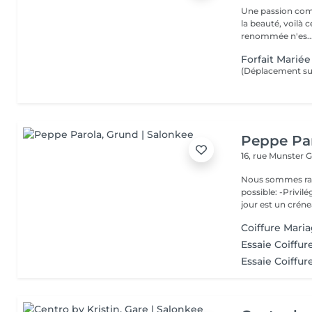
Une passion com
la beauté, voilà 
renommée n'es..
Forfait Mariée
(Déplacement sur
Peppe Pa
16, rue Munster
G
Nous sommes ravis de p
possible: -Privil
jour est un créne
Coiffure Mari
Essaie Coiffur
Essaie Coiffur