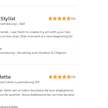
Stylist
170
uxembourg L-1461
hands. I use them to create my art with your hair.
ts on the chair, that moment is a new beginning for
ge
 Shampoing + Brushing avec fixateur & Chignon
lette
175
rcel Cahen
Luxembourg 1311
air Salon est un salon boutique de luxe anglophone
 établissons les normes les plus
ementielle