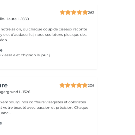
262
ille-Haute L-1660
notre salon, où chaque coup de ciseaux raconte
tyle et d'audace. Ici, nous sculptons plus que des
éon...
ge
2 essaie et chignon le jour j
ure
206
ingergrund L-1526
xembourg, nos coiffeurs visagistes et coloristes
t votre beauté avec passion et précision. Chaque
anc...
ge