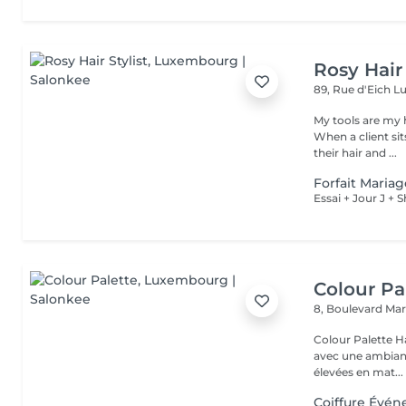
Rosy Hair 
89, Rue d'Eich
L
My tools are my 
When a client si
their hair and ...
Forfait Maria
Essai + Jour J +
Colour Pa
8, Boulevard Ma
Colour Palette H
avec une ambiance de quartier. Nous
élevées en mat...
Coiffure Évén