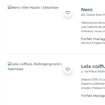
Nero
84, Grand-Rue
V
"Bienvenue dans 
une histoire de s
cheveux, nous cr
Forfait maria
Service Chignons 
Lela coiff
2, Val Fleuri
Roll
Depuis 2010, à Lu
experts sublimen
coupe, chaque nu
Forfait Maria