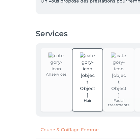
On vous propose des prestations pour fem
Services
All services
Hair
Facial
treatments
Coupe & Coiffage Femme