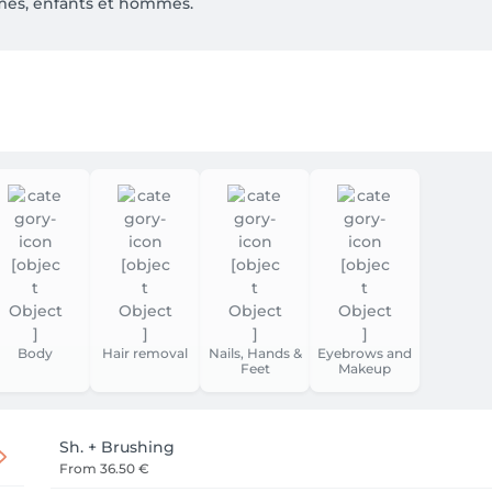
mes, enfants et hommes.
Body
Hair removal
Nails, Hands &
Eyebrows and
Feet
Makeup
Sh. + Brushing
From
36.50 €