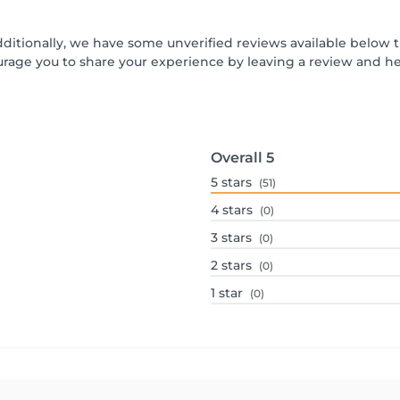
dditionally, we have some unverified reviews available below t
urage you to share your experience by leaving a review and 
Overall
5
5
stars
(51)
4
stars
(0)
3
stars
(0)
2
stars
(0)
1
star
(0)